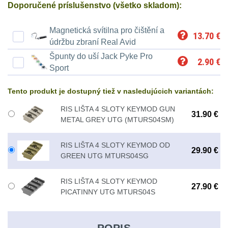
Ostatní
Univerzalní
střední
Doporučené príslušenstvo (všetko skladom):
lm
Čelové svetlá - čelovky
3
tašky
vzdálenost
Magnetická svítilna pro čištění a
13.70
€
Svítilny
Taktické svietidlá
10
údržbu zbraní Real Avid
Přepravne
Monokuláry
pro
Špunty do uší Jack Pyke Pro
2.90
€
Lucerny a kempingové
tašky
Sport
AA/AAA/14500
lampy
1
Príslušenstvo
na
Li-
Tento produkt je dostupný tiež v nasledujúcich variantách:
pre
Potápačské svetlá
2
zbraně
Ion
RIS LIŠTA 4 SLOTY KEYMOD GUN
optiku
31.90 €
METAL GREY UTG (MTURS04SM)
baterie
Kapesní svítilny
4
Hydratační
RIS LIŠTA 4 SLOTY KEYMOD OD
vaky
Policejní svítilny
4
Svítilny
29.90 €
GREEN UTG MTURS04SG
pro
Vyhledávací svítilny
5
Pouzdra
RIS LIŠTA 4 SLOTY KEYMOD
18650
27.90 €
PICATINNY UTG MTURS04S
a
Lovecké svítilny
1
baterie
Kapsy
Nabíjacie baterky
6
POPIS