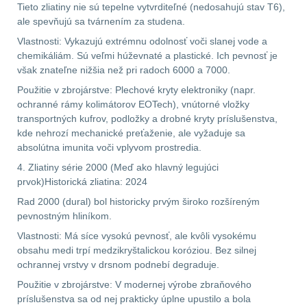
Tieto zliatiny nie sú tepelne vytvrditeľné (nedosahujú stav T6),
Čistenie zbraní
38
ale spevňujú sa tvárnením za studena.
Vlastnosti: Vykazujú extrémnu odolnosť voči slanej vode a
AR15
12
chemikáliám. Sú veľmi húževnaté a plastické. Ich pevnosť je
však znateľne nižšia než pri radoch 6000 a 7000.
AK47
10
Použitie v zbrojárstve: Plechové kryty elektroniky (napr.
ochranné rámy kolimátorov EOTech), vnútorné vložky
.22
10
transportných kufrov, podložky a drobné kryty príslušenstva,
kde nehrozí mechanické preťaženie, ale vyžaduje sa
.223 (5.56mm)
9
absolútna imunita voči vplyvom prostredia.
4. Zliatiny série 2000 (Meď ako hlavný legujúci
.243 .260 (6.5mm)
7
prvok)Historická zliatina: 2024
Rad 2000 (dural) bol historicky prvým široko rozšíreným
.270 .280 (7mm)
8
pevnostným hliníkom.
Vlastnosti: Má síce vysokú pevnosť, ale kvôli vysokému
.30 .308 (7.62mm)
obsahu medi trpí medzikryštalickou koróziou. Bez silnej
11
ochrannej vrstvy v drsnom podnebí degraduje.
Použitie v zbrojárstve: V modernej výrobe zbraňového
12GA, 20GA
14
príslušenstva sa od nej prakticky úplne upustilo a bola