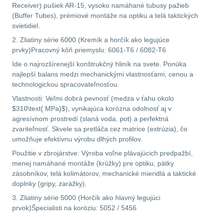
Předpažbí
55
Receiver) pušiek AR-15, vysoko namáhané tubusy pažieb
(Buffer Tubes), prémiové montáže na optiku a telá taktických
Pažby
51
svietidiel.
2. Zliatiny série 6000 (Kremík a horčík ako legujúce
Raily, lišty, krytky
prvky)Pracovný kôň priemyslu: 6061-T6 / 6082-T6
66
Ide o najrozšírenejší konštrukčný hliník na svete. Ponúka
najlepší balans medzi mechanickými vlastnosťami, cenou a
Přední taktické
technologickou spracovateľnosťou.
rukojeti
50
Vlastnosti: Veľmi dobrá pevnosť (medza v ťahu okolo
$310\text{ MPa}$), vynikajúca korózna odolnosť aj v
agresívnom prostredí (slaná voda, pot) a perfektná
Mechanická mířidla
zvariteľnosť. Skvele sa pretláča cez matrice (extrúzia), čo
30
umožňuje efektívnu výrobu dlhých profilov.
Použitie v zbrojárstve: Výroba voľne plávajúcich predpažbí,
Pistolové rukojeti
20
menej namáhané montáže (krúžky) pre optiku, pätky
zásobníkov, telá kolimátorov, mechanické mieridlá a taktické
Dvojnožky
39
doplnky (gripy, zarážky).
3. Zliatiny série 5000 (Horčík ako hlavný legujúci
Príslušenstvo
18
prvok)Špecialisti na koróziu: 5052 / 5456