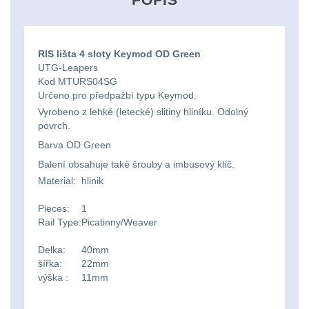
Svítilny
Peněženky
pro
Svietidlá s magnetom
2
21700
Doplňky
RIS lišta 4 sloty Keymod OD Green
Svietidlá CRI≥90
1
UTG-Leapers
baterie
k
Kod MTURS04SG
Určeno pro předpažbí typu Keymod.
Laserové značkovače
9
batohům
Svítilny
Vyrobeno z lehké (letecké) slitiny hliníku. Odolný
povrch.
Držiaky a
pro
Barva OD Green
príslušenstvo
34
26650
Balení obsahuje také šrouby a imbusový klíč.
7
baterie
Material:
hlinik
Pieces:
1
18650
1
Svítilny
Rail Type:
Picatinny/Weaver
pro
14500 / AA / AAA
4
Delka:
40mm
šířka:
22mm
CR123A
výška :
11mm
16340 a CR123
1
nebo