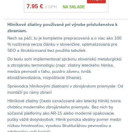
Zámky
1
7.95
€
s DPH
NA SKLADE
Nepromokavý potahy
a vaky
18
Hliníkové zliatiny používané pri výrobe príslušenstva k
zbraniam.
Adaptéry
32
Nech sa páči, tu je kompletne prepracovaná a o viac ako 100
% rozšírená verzia článku v slovenčine, optimalizovaná pre
SEO a štruktúrovaná bez použitia tabuliek.
Nože
164
Do textu som implementoval správnu slovenskú metalurgickú
a zbrojársku terminológiu (napr. zliatiny leteckého hliníka,
Taktická pera
4
medza pevnosti v ťahu, puzdro záveru, tvrdá
eloxáž/anodizácia, rozpúšťacie žíhanie).
Láhve
16
Sprievodca hliníkovými zliatinami v zbrojárskom priemysle: Od
montáží po rámy zbraní
Lékárničky
17
Hliníkové zliatiny (často označované ako letecký hliník) tvoria
chrbticu moderného zbrojárskeho priemyslu. Bez nich by
Na přežití
25
súčasné platformy ako AR-15 alebo moderné opakovacie
pušky vážili dvojnásobok. Hliník ponúka ideálny pomer medzi
Ostatní
45
nízkou hmotnosťou, vysokou štrukturálnou pevnosťou a
odolnosťou voči korózii.