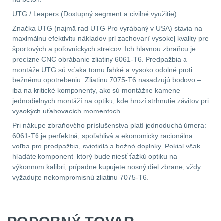
1911
6
UTG / Leapers (Dostupný segment a civilné využitie)
Značka UTG (najmä rad UTG Pro vyrábaný v USA) stavia na
AR10
4
maximálnu efektivitu nákladov pri zachovaní vysokej kvality pre
športových a poľovníckych strelcov. Ich hlavnou zbraňou je
Popruhy a poutka
40
precízne CNC obrábanie zliatiny 6061-T6. Predpažbia a
montáže UTG sú vďaka tomu ľahké a vysoko odolné proti
bežnému opotrebeniu. Zliatinu 7075-T6 nasadzujú bodovo –
OPTIKY
(145)
iba na kritické komponenty, ako sú montážne kamene
jednodielnych montáží na optiku, kde hrozí strhnutie závitov pri
Kolimátory
53
vysokých uťahovacích momentoch.
Pri nákupe zbraňového príslušenstva platí jednoduchá úmera:
Zvětšovací moduly
5
6061-T6 je perfektná, spoľahlivá a ekonomicky racionálna
voľba pre predpažbia, svietidlá a bežné doplnky. Pokiaľ však
hľadáte komponent, ktorý bude niesť ťažkú optiku na
CQB
21
výkonnom kalibri, prípadne kupujete nosný diel zbrane, vždy
vyžadujte nekompromisnú zliatinu 7075-T6.
Na vzduchovku
15
Na kuše
2