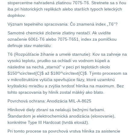
stopercentne nahradená zliatinou 7075-T6. Stretnete sa s ňou
iba pri historických replikách alebo starších typoch leteckých
.40 .41
10
doplnkov.
Význam tepelného spracovania: Čo znamená index „T6“?
.44 .45
11
Samotné chemické zloženie zliatiny nestačí. Ak uvidíte
označenie 6061-T6 alebo 7075-T651, index za pomlčkou
.357 .38 (9mm)
11
definuje stav materiálu:
T6 (Rozpúšťacie žíhanie a umelé starnutie): Kov sa zahreje na
1911
8
vysokú teplotu, prudko sa ochladí vo vodnom kúpeli a
následne sa nechá „starnúť“ v peci pri teplotách okolo
AR10
6
$150^\circ\text{C}$ až $180^\circ\text{C}$. Týmto procesom sa
v mikroštruktúre vylúčia spevňujúce fázy, ktoré uzamknú
Náradie a nástroje k
kryštalickú mriežku a zvýšia tvrdosť hliníka na maximum. Bez
zbraniam
33
tohto spracovania by hliník zostal mäkký ako blato.
Povrchová ochrana: Anodizácia MIL-A-8625
AR15
19
Hliníkové diely zbraní sa nelakujú bežnými farbami.
Štandardom je elektrochemická anodizácia (eloxovanie),
AK47
9
konkrétne Type III Hardcoat (tvrdá eloxáž).
Pri tomto procese sa povrchová vrstva hliníka za asistencie