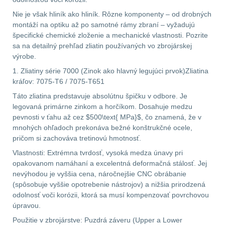
DOPLNKY K
Nie je však hliník ako hliník. Rôzne komponenty – od drobných
montáží na optiku až po samotné rámy zbraní – vyžadujú
ZBRANIAM
(661)
špecifické chemické zloženie a mechanické vlastnosti. Pozrite
sa na detailný prehľad zliatin používaných vo zbrojárskej
Montáže na zbraň
556
výrobe.
1. Zliatiny série 7000 (Zinok ako hlavný legujúci prvok)Zliatina
Montáže pro svítilny
kráľov: 7075-T6 / 7075-T651
18
Táto zliatina predstavuje absolútnu špičku v odbore. Je
legovaná primárne zinkom a horčíkom. Dosahuje medzu
Boční montáže
11
pevnosti v ťahu až cez $500\text{ MPa}$, čo znamená, že v
mnohých ohľadoch prekonáva bežné konštrukčné ocele,
pričom si zachováva tretinovú hmotnosť.
Adaptéry a risery
38
Vlastnosti: Extrémna tvrdosť, vysoká medza únavy pri
opakovanom namáhaní a excelentná deformačná stálosť. Jej
Montáže pro optiku
nevýhodou je vyššia cena, náročnejšie CNC obrábanie
180
(spôsobuje vyššie opotrebenie nástrojov) a nižšia prirodzená
odolnosť voči korózii, ktorá sa musí kompenzovať povrchovou
Montáže na hlaveň
3
úpravou.
Použitie v zbrojárstve: Puzdrá záveru (Upper a Lower