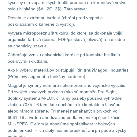
.22
7
kyseliny sírovej a nízkych teplôt premení na korundovú vrstvu
oxidu hlinitého ($Al_2O_3$). Táto vrstva:
.223 (5.56mm)
8
Dosahuje extrémnu tvrdosť (chráni pred vrypmi a
poškriabaním o kamene či výstroj).
.243 .260 (6.5mm)
7
Vytvára mikroporéznu štruktúru, do ktorej sa dokonale vpijú
organické farbivá (čierna, FDE/piesková, olivová) a následne
sa chemicky uzavrie.
.270 .280 (7mm)
7
Zabraňuje vzniku galvanickej korózie pri kontakte hliníka s
.30 .308 (7.62mm)
oceľovými skrutkami.
11
Ako k výberu materiálov pristupujú lídri trhu?Magpul Industries
(Prémiový segment a funkčný hardcore)
12GA, 20GA
10
Magpul je synonymom pre nekompromisné vojenské využitie.
Pri svojich kovových prvkoch (ako sú montáže Pro Sight,
doplnky systému M-LOK či rámy pažieb) používa výhradne
.40 .41
6
zliatinu 7075-T6 tam, kde dochádza ku kontaktu s hlavňou
alebo rámom zbrane. Pri menej namáhaných prvkoch volí
.44 .45
6
6061-T6 s tvrdou anodizáciou podľa vojenskej špecifikácie
MIL-SPEC. Cieľom je absolútna spoľahlivosť v bojových
.357 .38 (9mm)
7
podmienkach – ich diely nesmú prasknúť ani pri páde z výšky
na betón.