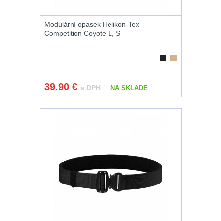
Čepice, kukly,
šátky
24
Modulární opasek Helikon-Tex
Competition Coyote L, S
Chrániče sluchu
7
Nášivky
74
Ostatní
50
39.90
€
s DPH
NA SKLADE
LIKVIDÁCIA
SKLADU
(78)
Horolezectvo
6
Karabíny
1
Laná
2