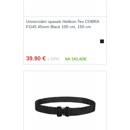
12GA, 20GA
14
.40 .41
10
Univerzální opasek Helikon-Tex COBRA
FG45 45mm Black 100 cm, 150 cm
.44 .45
11
.357 .38 (9mm)
11
39.90
€
s DPH
NA SKLADE
1911
8
AR10
6
Náradie a nástroje k
zbraniam
33
AR15
19
AK47
9