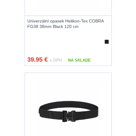
.22
7
Univerzální opasek Helikon-Tex COBRA
.223 (5.56mm)
8
FG38 38mm Black 120 cm
.243 .260
(6.5mm)
7
39.95
€
s DPH
NA SKLADE
.270 .280 (7mm)
7
.30 .308
(7.62mm)
11
12GA, 20GA
10
.40 .41
6