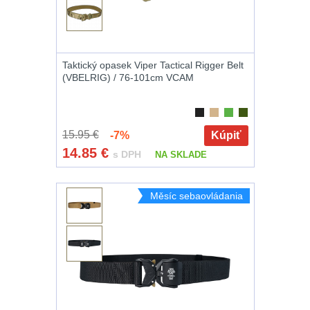
Nože
164
Taktická pera
4
Taktický opasek Viper Tactical Rigger Belt
(VBELRIG) / 76-101cm VCAM
Láhve
16
Lékárničky
17
15.95 €
-7%
Kúpiť
14.85
€
s DPH
NA SKLADE
Na přežití
25
Ostatní
45
Měsíc sebaovládania
DOPLNKY K
ZBRANIAM
(661)
Montáže na