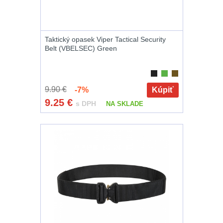
AR15
12
AK47
10
Taktický opasek Viper Tactical Security
Belt (VBELSEC) Green
.22
10
.223 (5.56mm)
9
9.90 €
-7%
Kúpiť
9.25
€
s DPH
NA SKLADE
.243 .260
(6.5mm)
7
.270 .280 (7mm)
8
.30 .308
(7.62mm)
11