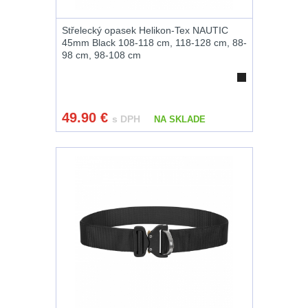
Magnézium
3
Střelecký opasek Helikon-Tex NAUTIC
45mm Black 108-118 cm, 118-128 cm, 88-
Outdoorová obuv
1
98 cm, 98-108 cm
Príslušenstvo
1
Oblečenie na
49.90
€
s DPH
NA SKLADE
turistiku
67
Pánske oblečenie
na turistiku
34
Dámske oblečenie
na turistiku
50
Termoprádlo
16