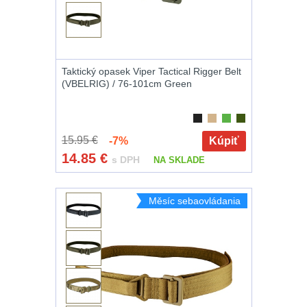
Na suchý zip
95
Na svítilny
2
Taktický opasek Viper Tactical Rigger Belt
(VBELRIG) / 76-101cm Green
Cestovné púzdra
26
Na zbraň
33
15.95 €
-7%
Kúpiť
14.85
€
s DPH
NA SKLADE
Na granáty
12
Měsíc sebaovládania
Peněženky
14
Doplňky k
batohům
533
Ramenní popruhy