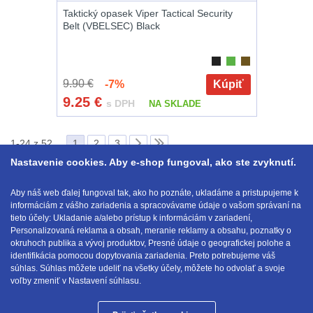
Taktický opasek Viper Tactical Security
Belt (VBELSEC) Black
9.90 €
-7%
Kúpiť
9.25
€
s DPH
NA SKLADE
1-24 z 52
1
2
3
Nastavenie cookies. Aby e-shop fungoval, ako ste zvyknutí.
Zobraziť podľa
Aby náš web ďalej fungoval tak, ako ho poznáte, ukladáme a pristupujeme k
24 ďalších ...
informáciám z vášho zariadenia a spracovávame údaje o vašom správaní na
tieto účely: Ukladanie a/alebo prístup k informáciám v zariadení,
Personalizovaná reklama a obsah, meranie reklamy a obsahu, poznatky o
okruhoch publika a vývoj produktov, Presné údaje o geografickej polohe a
identifikácia pomocou dopytovania zariadenia. Preto potrebujeme váš
E-mail:
obchod@anod.sk
súhlas. Súhlas môžete udeliť na všetky účely, môžete ho odvolať a svoje
voľby zmeniť v Nastavení súhlasu.