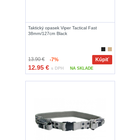
zbraň
556
Montáže pro
svítilny
18
Taktický opasek Viper Tactical Fast
38mm/127cm Black
Boční montáže
11
Adaptéry a risery
13.90 €
-7%
Kúpiť
38
12.95
€
s DPH
NA SKLADE
Montáže pro
optiku
180
Montáže na
hlaveň
3
Předpažbí
55
Pažby
51