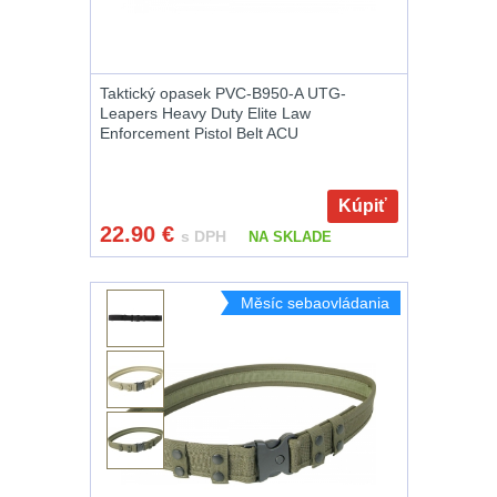
Raily, lišty, krytky
66
Taktický opasek PVC-B950-A UTG-
Leapers Heavy Duty Elite Law
Přední taktické
Enforcement Pistol Belt ACU
rukojeti
50
Mechanická
Kúpiť
22.90
€
mířidla
30
s DPH
NA SKLADE
Pistolové rukojeti
Měsíc sebaovládania
20
Dvojnožky
39
Príslušenstvo
18
Čistenie zbraní
38