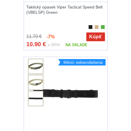
Taktický opasek Viper Tactical Speed Belt
(VBELSP) Green
11.70 €
-7%
Kúpiť
10.90
€
s DPH
NA SKLADE
Měsíc sebaovládania