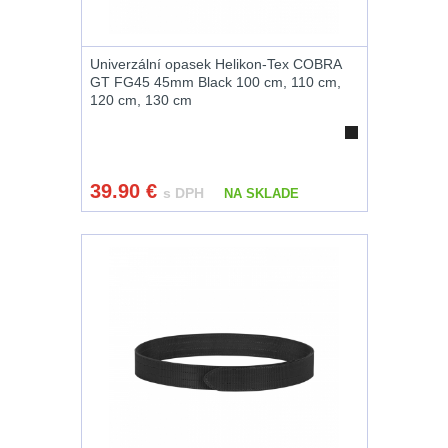
.44 .45
6
.357 .38 (9mm)
7
Univerzální opasek Helikon-Tex COBRA
GT FG45 45mm Black 100 cm, 110 cm,
120 cm, 130 cm
1911
6
AR10
4
39.90
€
s DPH
NA SKLADE
Popruhy a poutka
40
OPTIKY
(145)
Kolimátory
53
Zvětšovací
moduly
5
CQB
21