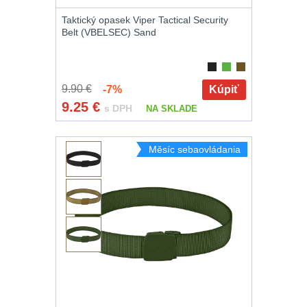
Taktický opasek Viper Tactical Security
Belt (VBELSEC) Sand
9.90 €
-7%
Kúpiť
9.25
€
s DPH
NA SKLADE
Měsíc sebaovládania