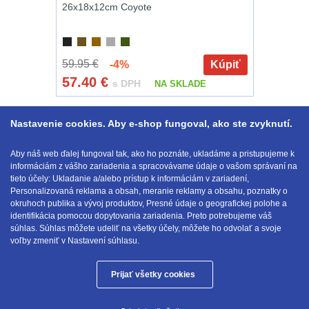
26x18x12cm Coyote
59.95 €
-4%
Kúpiť
57.40
€
s DPH
NA SKLADE
Zobraziť podľa
1-24 z 42
1
2
Nastavenie cookies. Aby e-shop fungoval, ako ste zvyknutí.
Aby náš web ďalej fungoval tak, ako ho poznáte, ukladáme a pristupujeme k
18 ďalších ...
informáciám z vášho zariadenia a spracovávame údaje o vašom správaní na
tieto účely: Ukladanie a/alebo prístup k informáciám v zariadení,
Personalizovaná reklama a obsah, meranie reklamy a obsahu, poznatky o
okruhoch publika a vývoj produktov, Presné údaje o geografickej polohe a
identifikácia pomocou dopytovania zariadenia. Preto potrebujeme váš
E-mail:
obchod@anod.sk
súhlas. Súhlas môžete udeliť na všetky účely, môžete ho odvolať a svoje
voľby zmeniť v Nastavení súhlasu.
Prijať všetky cookies
Anod.sk © 2026