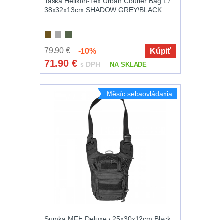
Taška Helikon-Tex Urban Courier Bag L /
38x32x13cm SHADOW GREY/BLACK
79.90 €
-10%
Kúpiť
71.90
€
s DPH
NA SKLADE
Měsíc sebaovládania
Sumka MFH Deluxe / 25x30x12cm Black