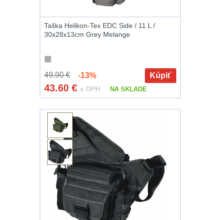
AR15
12
Taška Helikon-Tex EDC Side / 11 L /
30x28x13cm Grey Melange
AK47
10
.22
10
49.90 €
-13%
Kúpiť
43.60
€
.223 (5.56mm)
9
s DPH
NA SKLADE
.243 .260
(6.5mm)
7
.270 .280 (7mm)
8
.30 .308
(7.62mm)
11