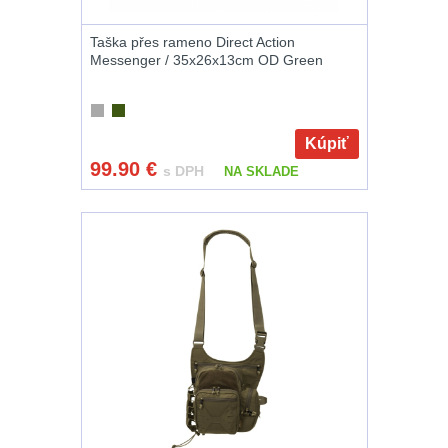
.22
7
Taška přes rameno Direct Action
Messenger / 35x26x13cm OD Green
.223 (5.56mm)
8
.243 .260
Kúpiť
(6.5mm)
7
99.90
€
s DPH
NA SKLADE
.270 .280 (7mm)
7
.30 .308
(7.62mm)
11
12GA, 20GA
10
.40 .41
6