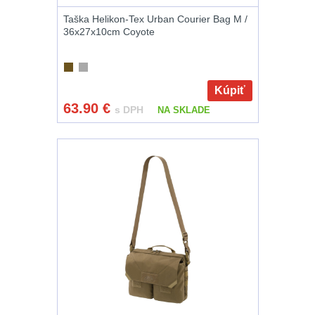
Príslušenstvo pre
Taška Helikon-Tex Urban Courier Bag M /
36x27x10cm Coyote
optiku
9
OBLEČENIE
(316)
Kúpiť
63.90
€
Nosičy a vesty
65
s DPH
NA SKLADE
Prilby
4
Šiltovky
29
Taktické opasky
45
Chrániče
10
Ponča a pláštěnky
11