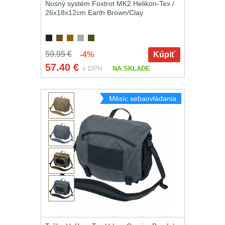
Nosný systém Foxtrot MK2 Helikon-Tex /
26x18x12cm Earth Brown/Clay
59.95 €
-4%
Kúpiť
57.40
€
s DPH
NA SKLADE
Měsíc sebaovládania