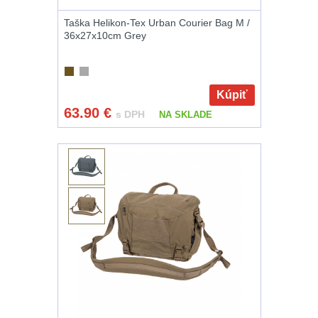
Na vzduchovku
15
Taška Helikon-Tex Urban Courier Bag M /
36x27x10cm Grey
Na kuše
2
Přesné střílení
22
Kúpiť
63.90
€
s DPH
NA SKLADE
Velký oční reliéf
1
Na dlouhé
vzdálenosti
13
Multi-range
32
Krátka a střední
vzdálenost
16
Monokuláry
5