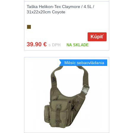
Čepice, kukly,
Taška Helikon-Tex Claymore / 4.5L /
šátky
24
31x22x20cm Coyote
Chrániče sluchu
7
Kúpiť
Nášivky
74
39.90
€
s DPH
NA SKLADE
Ostatní
50
Měsíc sebaovládania
LIKVIDÁCIA
SKLADU
(78)
Horolezectvo
6
Karabíny
1
Laná
2