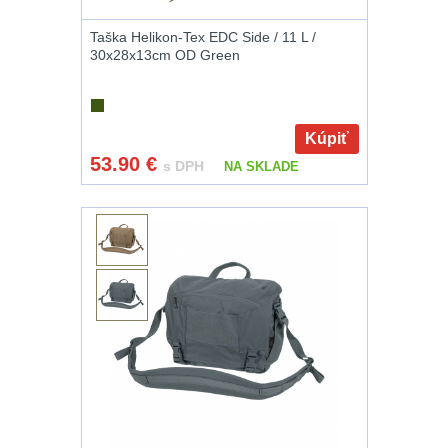
.44 .45
6
Taška Helikon-Tex EDC Side / 11 L /
.357 .38 (9mm)
7
30x28x13cm OD Green
1911
6
Kúpiť
AR10
4
53.90
€
s DPH
NA SKLADE
Popruhy a poutka
40
OPTIKY
(145)
Kolimátory
53
Zvětšovací
moduly
5
CQB
21