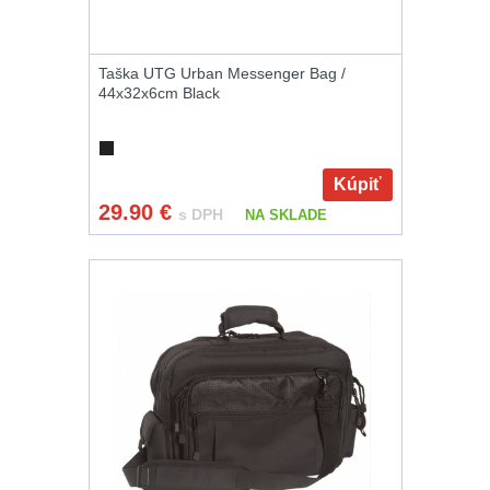
Nože
164
Taška UTG Urban Messenger Bag /
Taktická pera
4
44x32x6cm Black
Láhve
16
Kúpiť
Lékárničky
17
29.90
€
s DPH
NA SKLADE
Na přežití
25
Ostatní
45
DOPLNKY K
ZBRANIAM
(661)
Montáže na