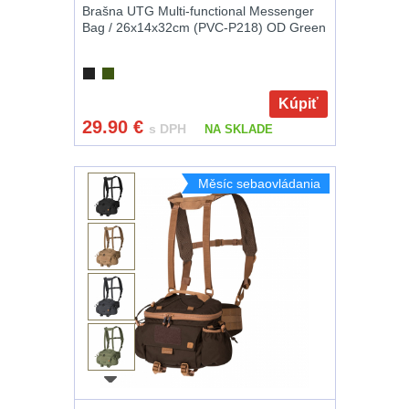
Brašna UTG Multi-functional Messenger
Bag / 26x14x32cm (PVC-P218) OD Green
Kúpiť
29.90
€
s DPH
NA SKLADE
Měsíc sebaovládania