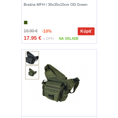
Magnézium
3
Brašna MFH / 30x35x10cm OD Green
Outdoorová obuv
1
Príslušenstvo
1
19.90 €
-10%
Kúpiť
17.95
€
s DPH
NA SKLADE
Oblečenie na
turistiku
67
Pánske oblečenie
na turistiku
34
Dámske oblečenie
na turistiku
50
Termoprádlo
16