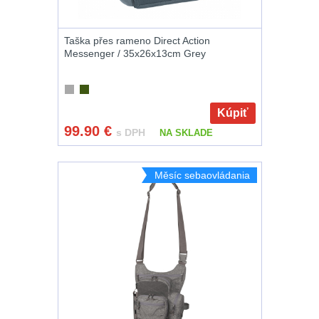
Raily, lišty, krytky
Taška přes rameno Direct Action
66
Messenger / 35x26x13cm Grey
Přední taktické
rukojeti
50
Kúpiť
99.90
€
Mechanická
s DPH
NA SKLADE
mířidla
30
Měsíc sebaovládania
Pistolové rukojeti
20
Dvojnožky
39
Príslušenstvo
18
Čistenie zbraní
38