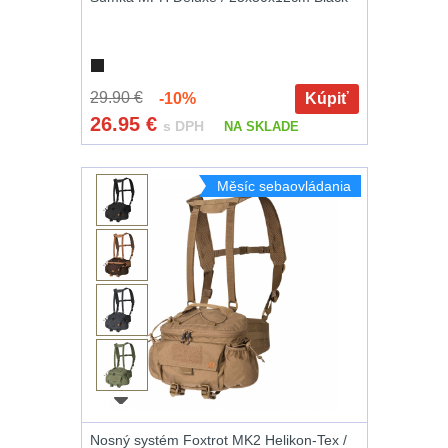
29.90 €
-10%
Kúpiť
26.95
€
s DPH
NA SKLADE
Měsíc sebaovládania
Nosný systém Foxtrot MK2 Helikon-Tex /