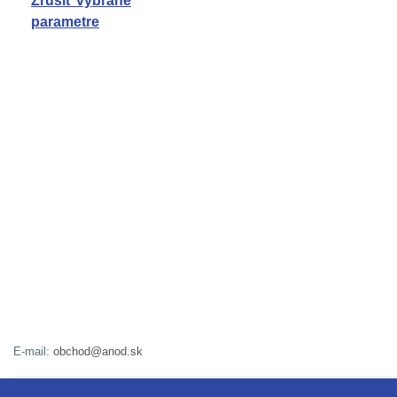
Zrušiť vybrané
parametre
E-mail:
obchod@anod.sk