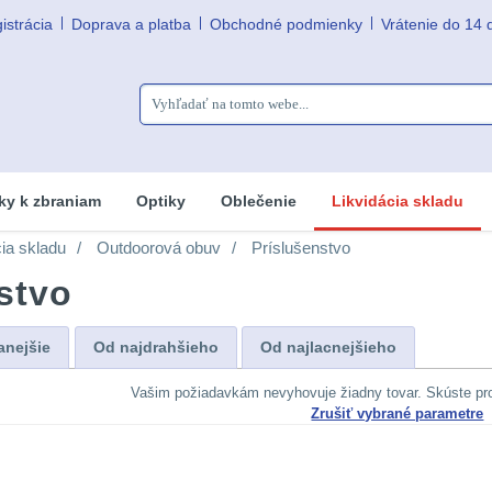
istrácia
Doprava a platba
Obchodné podmienky
Vrátenie do 14 
ky k zbraniam
Optiky
Oblečenie
Likvidácia skladu
cia skladu
Outdoorová obuv
Príslušenstvo
stvo
anejšie
Od najdrahšieho
Od najlacnejšieho
Vašim požiadavkám nevyhovuje žiadny tovar. Skúste pr
Zrušiť vybrané parametre