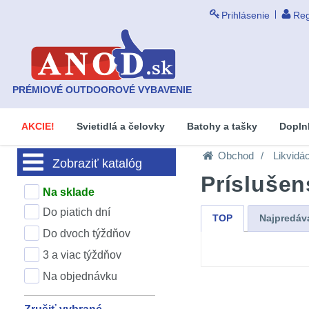
Prihlásenie
Reg
PRÉMIOVÉ OUTDOOROVÉ VYBAVENIE
AKCIE!
Svietidlá a čelovky
Batohy a tašky
Dopln
Obchod
Likvidá
Zobraziť katalóg
Príslušen
Na sklade
Do piatich dní
TOP
Najpredáv
Do dvoch týždňov
3 a viac týždňov
Na objednávku