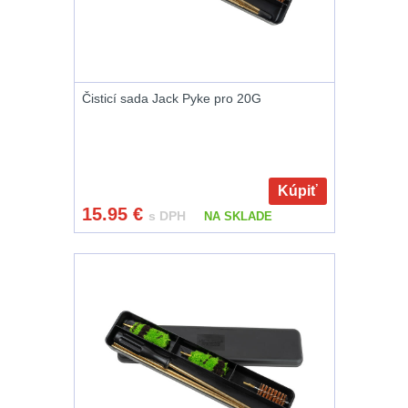
12GA, 20GA
14
.40 .41
11
.44 .45
12
Čisticí sada Jack Pyke pro 20G
.357 .38 (9mm)
12
Kúpiť
1911
9
15.95
€
s DPH
NA SKLADE
AR10
6
Náradie a nástroje k
zbraniam
34
AR15
19
AK47
9