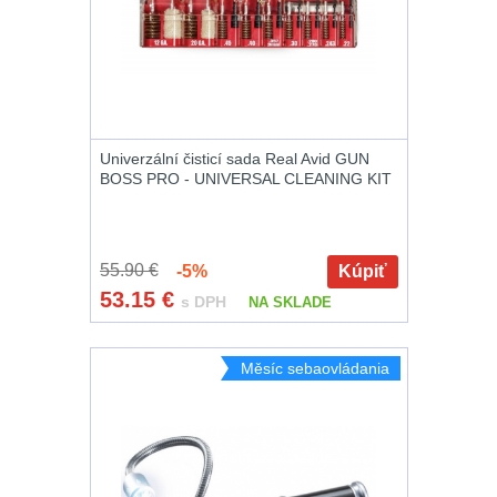
značkovače
Na láhev
43
Držiaky
Na zasobniky
157
a
príslušenstvo
Odhazováky
39
Univerzální čisticí sada Real Avid GUN
BOSS PRO - UNIVERSAL CLEANING KIT
Na toaletní
Nabíjačky
potřeby
3
akumulátorů
55.90 €
-5%
Kúpiť
Na lékárničku
48
53.15
€
s DPH
NA SKLADE
Náhradné
Na elektroniku
64
diely
Měsíc sebaovládania
Puzdrá na mapy
24
Na stehno
30