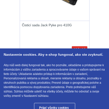
.22
7
.223 (5.56mm)
9
Čisticí sada Jack Pyke pro 410G
.243 .260
(6.5mm)
7
Kúpiť
.270 .280 (7mm)
Nastavenie cookies. Aby e-shop fungoval, ako ste zvyknutí.
15.95
€
s DPH
7
NA SKLADE
Aby náš web ďalej fungoval tak, ako ho poznáte, ukladáme a pristupujeme k
.30 .308
Zobraziť podľa
informáciám z vášho zariadenia a spracovávame údaje o vašom správaní na
1-14 z 14
tieto účely: Ukladanie a/alebo prístup k informáciám v zariadení,
(7.62mm)
11
Personalizovaná reklama a obsah, meranie reklamy a obsahu, poznatky o
okruhoch publika a vývoj produktov, Presné údaje o geografickej polohe a
12GA, 20GA
10
identifikácia pomocou dopytovania zariadenia. Preto potrebujeme váš
E-mail:
obchod@anod.sk
súhlas. Súhlas môžete udeliť na všetky účely, môžete ho odvolať a svoje
voľby zmeniť v Nastavení súhlasu.
.40 .41
6
Prijať všetky cookies