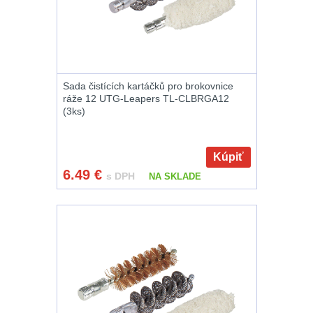
zbraň
556
Montáže pro
svítilny
18
Boční montáže
11
Sada čistících kartáčků pro brokovnice
ráže 12 UTG-Leapers TL-CLBRGA12
(3ks)
Adaptéry a risery
38
Kúpiť
Montáže pro
6.49
€
s DPH
NA SKLADE
optiku
180
Montáže na
hlaveň
3
Předpažbí
55
Pažby
51