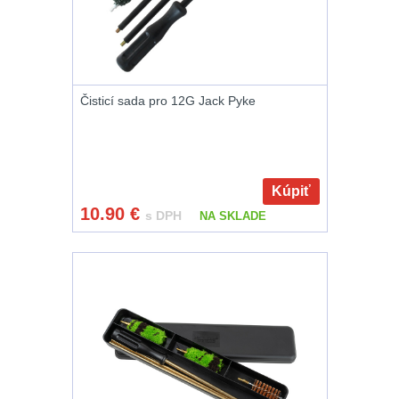
AR15
12
AK47
10
Čisticí sada pro 12G Jack Pyke
.22
10
.223 (5.56mm)
9
Kúpiť
.243 .260
10.90
€
s DPH
NA SKLADE
(6.5mm)
7
.270 .280 (7mm)
8
.30 .308
(7.62mm)
11