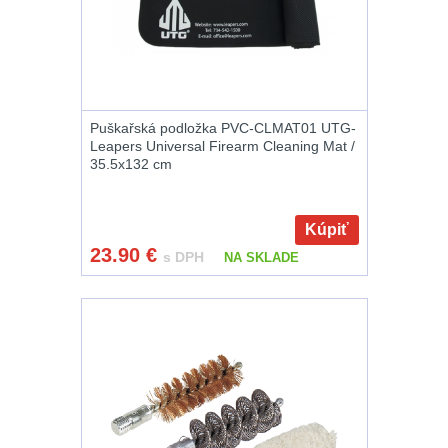
Nože
164
Taktická pera
5
Puškařská podložka PVC-CLMAT01 UTG-
Láhve
16
Leapers Universal Firearm Cleaning Mat /
35.5x132 cm
Lékárničky
17
Kúpiť
Na přežití
25
23.90
€
s DPH
NA SKLADE
Ostatní
46
DOPLNKY K
ZBRANIAM
(663)
Montáže na