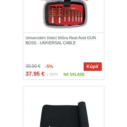
a vycpávky
10
Karabiny a
přezky
75
Kroužky, šňůrky,
Univerzální čisticí šňůra Real Avid GUN
koncovky
25
BOSS - UNIVERSAL CABLE
Nášivky
105
39.90 €
-5%
Kúpiť
Samonavíjecí
37.95
€
s DPH
NA SKLADE
držáky
1
Zámky
1
Nepromokavý
potahy a vaky
18
Adaptéry
33