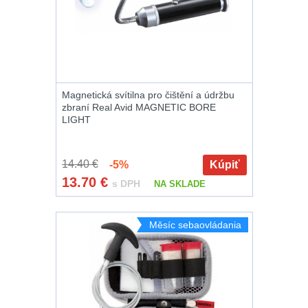
Na suchý zip
95
Na svítilny
2
Cestovné púzdra
Magnetická svítilna pro čištění a údržbu
26
zbraní Real Avid MAGNETIC BORE
LIGHT
Na zbraň
33
14.40 €
-5%
Kúpiť
Na granáty
12
13.70
€
s DPH
NA SKLADE
Peněženky
14
Měsíc sebaovládania
Doplňky k
batohům
536
Ramenní popruhy