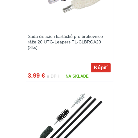
Raily, lišty, krytky
66
Přední taktické
Sada čistících kartáčků pro brokovnice
rukojeti
50
ráže 20 UTG-Leapers TL-CLBRGA20
(3ks)
Mechanická
mířidla
30
Kúpiť
3.99
€
s DPH
NA SKLADE
Pistolové rukojeti
20
Dvojnožky
39
Príslušenstvo
18
Čistenie zbraní
39