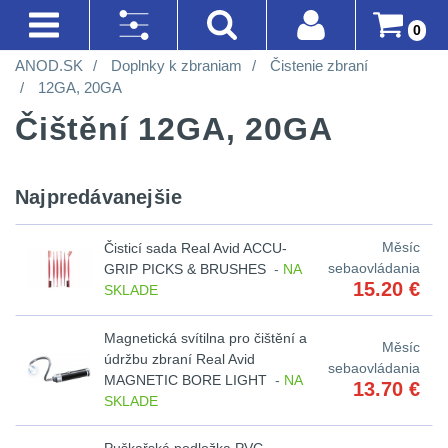
0
ANOD.SK
Doplnky k zbraniam
Čistenie zbraní
AKCIE!
SVIETIDLÁ A ČELOVKY
BATOHY A TAŠKY
DOPLNKY K ZBRANIAM
OPTIKY
OBLEČENIE
LIKVIDÁCIA SKLADU
Prihlásenie
Akce!
12GA, 20GA
Na
Čištění 12GA, 20GA
Registrácia
Nejvýkonnější
Turistické
Montáže
Kolimátory
Nosičy
Horolezectvo
sklade
SVIETIDLÁ A
svítilny
a
na
a
ČELOVKY
(90)
Doprava A
Do
CQB
Obuv
expediční
zbraň
vesty
Platba
Najpredávanejšie
piatich
Méně
Nejvýkonnější
Na
Oblečenie
Obchodné
dní
svítilny
4
než
Městské
Čistenie
Prilby
Měsíc
Čisticí sada Real Avid ACCU-
Podmienky
vzduchovku
na
sebaovládania
GRIP PICKS & BRUSHES
-
NA
200
batohy
zbraní
Do
15.20
€
SKLADE
Méně než 200 lm
1
Šiltovky
turistiku
lm
Vrátenie Do
dvoch
Na
Batohy
Náradie
Magnetická svítilna pro čištění a
14 Dní
200 - 500 lm
2
Měsíc
týždňov
kuše
Taktické
údržbu zbraní Real Avid
sebaovládania
200
a
MAGNETIC BORE LIGHT
-
NA
13.70
€
Reklamácia
Cestovní
opasky
510 - 990 lm
6
3
SKLADE
-
nástroje
Přesné
batohy
a
Poradenstvo
500
k
1000 - 2000 lm
2