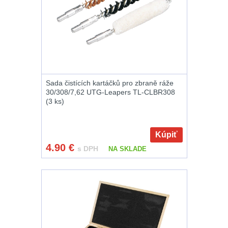
zbraň
556
Montáže pro
svítilny
18
Boční montáže
11
Sada čistících kartáčků pro zbraně ráže
Adaptéry a risery
30/308/7,62 UTG-Leapers TL-CLBR308
38
(3 ks)
Montáže pro
Kúpiť
optiku
180
4.90
€
s DPH
NA SKLADE
Montáže na
hlaveň
3
Předpažbí
55
Pažby
51