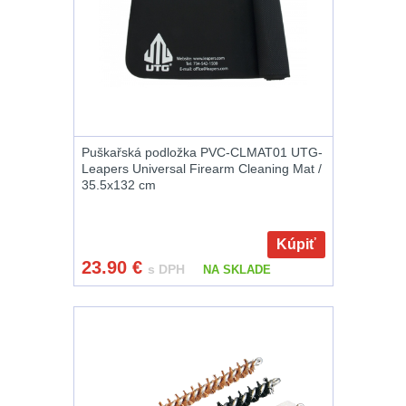
Nože
164
Taktická pera
4
Láhve
16
Puškařská podložka PVC-CLMAT01 UTG-
Lékárničky
17
Leapers Universal Firearm Cleaning Mat /
35.5x132 cm
Na přežití
25
Kúpiť
Ostatní
45
23.90
€
s DPH
NA SKLADE
DOPLNKY K
ZBRANIAM
(661)
Montáže na