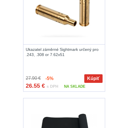
a vycpávky
10
Karabiny a
přezky
75
Kroužky, šňůrky,
koncovky
25
Ukazatel záměrné Sightmark určený pro
Nášivky
105
.243, .308 or 7.62x51
Samonavíjecí
držáky
1
27.90 €
-5%
Kúpiť
26.55
€
s DPH
NA SKLADE
Zámky
1
Nepromokavý
potahy a vaky
18
Adaptéry
33