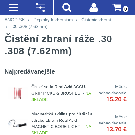
0
ANOD.SK
Doplnky k zbraniam
Čistenie zbraní
AKCIE!
SVIETIDLÁ A ČELOVKY
BATOHY A TAŠKY
DOPLNKY K ZBRANIAM
OPTIKY
OBLEČENIE
LIKVIDÁCIA SKLADU
Prihlásenie
Akce!
.30 .308 (7.62mm)
Na
Čistění zbraní ráže .30
Registrácia
Nejvýkonnější
Turistické
Montáže
Kolimátory
Nosičy
Horolezectvo
sklade
SVIETIDLÁ A
svítilny
a
na
a
.308 (7.62mm)
ČELOVKY
(90)
Doprava A
Do
CQB
Obuv
expediční
zbraň
vesty
Platba
piatich
Méně
Nejvýkonnější
Najpredávanejšie
Na
Oblečenie
Obchodné
dní
svítilny
4
než
Městské
Čistenie
Prilby
Podmienky
vzduchovku
na
200
batohy
zbraní
Do
Měsíc
Čisticí sada Real Avid ACCU-
Méně než 200 lm
1
Šiltovky
turistiku
sebaovládania
GRIP PICKS & BRUSHES
-
NA
lm
Vrátenie Do
dvoch
Na
15.20
€
SKLADE
Batohy
Náradie
14 Dní
200 - 500 lm
2
týždňov
kuše
Taktické
200
a
Magnetická svítilna pro čištění a
Měsíc
Reklamácia
Cestovní
opasky
510 - 990 lm
6
3
údržbu zbraní Real Avid
-
nástroje
sebaovládania
Přesné
MAGNETIC BORE LIGHT
-
NA
batohy
13.70
€
a
Poradenstvo
500
k
SKLADE
1000 - 2000 lm
2