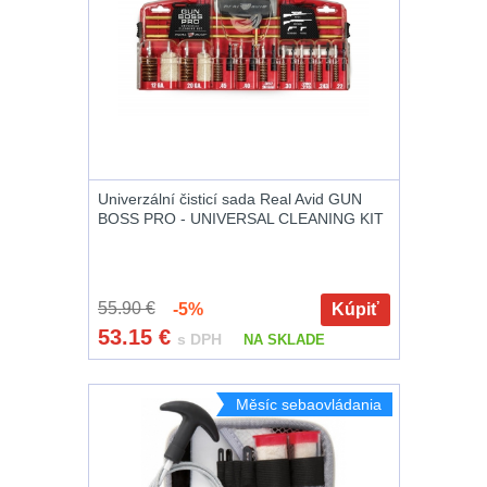
značkovače
Na láhev
43
Držiaky
Na zasobniky
157
a
príslušenstvo
Odhazováky
39
Univerzální čisticí sada Real Avid GUN
Na toaletní
Nabíjačky
BOSS PRO - UNIVERSAL CLEANING KIT
potřeby
3
akumulátorů
Na lékárničku
46
55.90 €
-5%
Kúpiť
Náhradné
Na elektroniku
64
53.15
€
s DPH
NA SKLADE
diely
Puzdrá na mapy
Měsíc sebaovládania
24
Na stehno
30