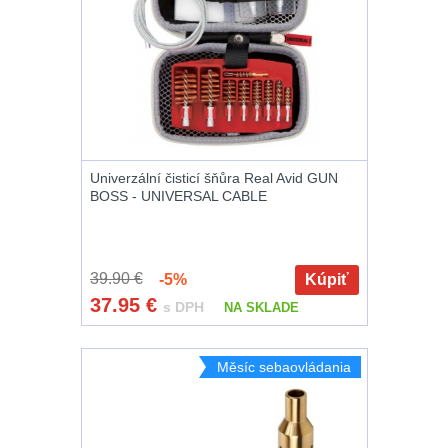
Na suchý zip
95
Na svítilny
2
Cestovné púzdra
26
Univerzální čisticí šňůra Real Avid GUN
BOSS - UNIVERSAL CABLE
Na zbraň
33
Na granáty
12
39.90 €
-5%
Kúpiť
Peněženky
14
37.95
€
s DPH
NA SKLADE
Doplňky k
Měsíc sebaovládania
batohům
534
Ramenní popruhy