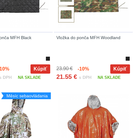
ponča MFH Black
Vložka do ponča MFH Woodland
23.90 €
10%
Kúpiť
-10%
Kúpiť
21.55
€
s DPH
s DPH
NA SKLADE
NA SKLADE
Měsíc sebaovládania