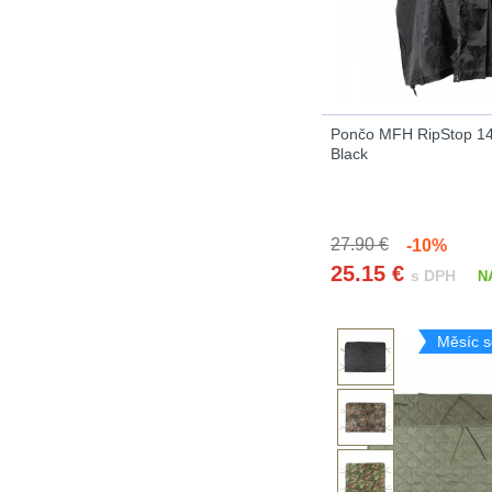
Pončo MFH RipStop 1
Black
27.90 €
-10%
25.15
€
s DPH
N
Měsíc s