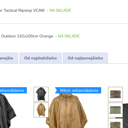
r Tactical Ripstop VCAM
-
NA SKLADE
 Outdoor 142x100cm Orange
-
NA SKLADE
anejšie
Od najdrahšieho
Od najlacnejšieho
ebaovládania
Měsíc sebaovládania