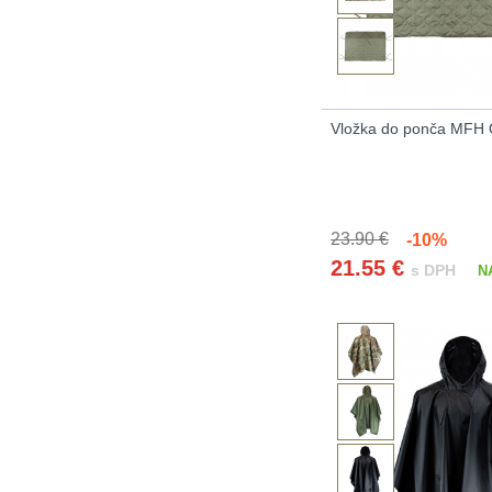
Vložka do ponča MFH
23.90 €
-10%
21.55
€
s DPH
N