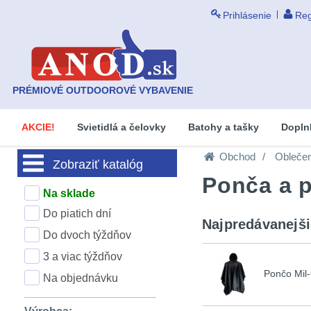
Prihlásenie
Reg
PRÉMIOVÉ OUTDOOROVÉ VYBAVENIE
AKCIE!
Svietidlá a čelovky
Batohy a tašky
Dopln
Obchod
Oblečen
Zobraziť katalóg
Ponča a p
Na sklade
Do piatich dní
Najpredávanejši
Do dvoch týždňov
3 a viac týždňov
Pončo Mil
Na objednávku