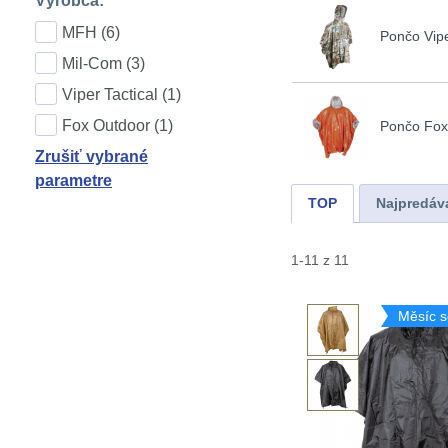
Výrobca:
MFH (6)
Pončo Vipe
Mil-Com (3)
Viper Tactical (1)
Fox Outdoor (1)
Pončo Fox
Zrušiť vybrané
parametre
TOP
Najpredáv
1-11 z 11
Měsíc s