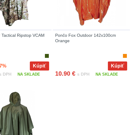
 Tactical Ripstop VCAM
Pončo Fox Outdoor 142x100cm
Orange
7%
Kúpiť
Kúpiť
10.90
€
s DPH
s DPH
NA SKLADE
NA SKLADE