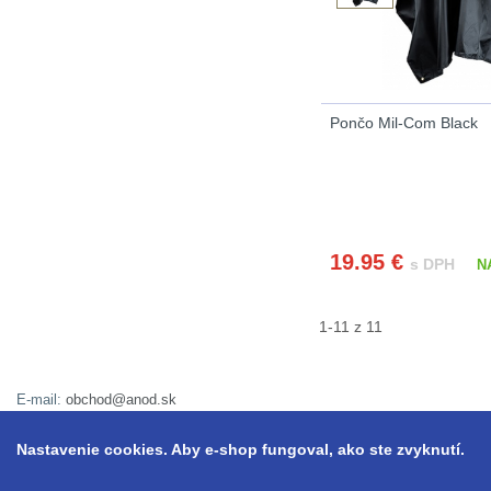
Pončo Mil-Com Black
19.95
€
s DPH
N
1-11 z 11
E-mail:
obchod@anod.sk
Nastavenie cookies. Aby e-shop fungoval, ako ste zvyknutí.