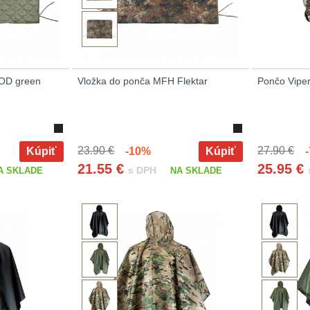
 OD green
Vložka do ponča MFH Flektar
Pončo Viper
23.90 €
27.90 €
Kúpiť
-10%
Kúpiť
-
21.55
€
25.95
€
s DPH
A SKLADE
NA SKLADE