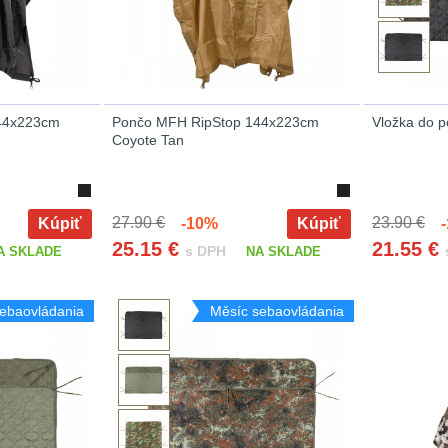
44x223cm
Pončo MFH RipStop 144x223cm
Vložka do 
Coyote Tan
27.90 €
23.90 €
Kúpiť
-10%
Kúpiť
-
25.15
€
21.55
€
s DPH
A SKLADE
NA SKLADE
ebaovládania
Měsíc sebaovládania