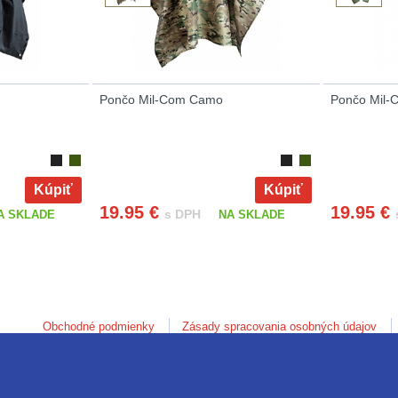
Pončo Mil-Com Camo
Pončo Mil-
Kúpiť
Kúpiť
19.95
€
19.95
€
s DPH
A SKLADE
NA SKLADE
Obchodné podmienky
Zásady spracovania osobných údajov