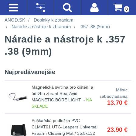
0
ANOD.SK
Doplnky k zbraniam
AKCIE!
SVIETIDLÁ A ČELOVKY
BATOHY A TAŠKY
DOPLNKY K ZBRANIAM
OPTIKY
OBLEČENIE
LIKVIDÁCIA SKLADU
Prihlásenie
Akce!
Náradie a nástroje k zbraniam
.357 .38 (9mm)
Na
Náradie a nástroje k .357
Registrácia
Nejvýkonnější
Turistické
Montáže
Kolimátory
Nosičy
Horolezectvo
sklade
SVIETIDLÁ A
svítilny
a
na
a
.38 (9mm)
ČELOVKY
(90)
Doprava A
Do
CQB
Obuv
expediční
zbraň
vesty
Platba
piatich
Méně
Nejvýkonnější
Najpredávanejšie
Na
Oblečenie
Obchodné
dní
svítilny
4
než
Městské
Čistenie
Prilby
Podmienky
vzduchovku
na
200
batohy
zbraní
Do
Magnetická svítilna pro čištění a
Méně než 200 lm
1
Měsíc
Šiltovky
turistiku
údržbu zbraní Real Avid
lm
Vrátenie Do
sebaovládania
dvoch
Na
MAGNETIC BORE LIGHT
-
NA
13.70
€
Batohy
Náradie
14 Dní
200 - 500 lm
2
SKLADE
týždňov
kuše
Taktické
200
a
Reklamácia
Cestovní
opasky
510 - 990 lm
6
3
Puškařská podložka PVC-
-
nástroje
Přesné
CLMAT01 UTG-Leapers Universal
23.90
€
batohy
a
Poradenstvo
500
k
Firearm Cleaning Mat / 35.5x132
1000 - 2000 lm
2