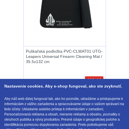
Na suchý zip
95
Na svítilny
2
Cestovné púzdra
26
Puškařská podložka PVC-CLMAT01 UTG-
Leapers Universal Firearm Cleaning Mat /
Na zbraň
33
35.5x132 cm
Na granáty
12
Kúpiť
Peněženky
14
Nastavenie cookies. Aby e-shop fungoval, ako ste zvyknutí.
23.90
€
s DPH
NA SKLADE
Aby náš web ďalej fungoval tak, ako ho poznáte, ukladáme a pristupujeme k
Doplňky k
Zobraziť podľa
informáciám z vášho zariadenia a spracovávame údaje o vašom správaní na
1-7 z 7
batohům
533
tieto účely: Ukladanie a/alebo prístup k informáciám v zariadení,
Personalizovaná reklama a obsah, meranie reklamy a obsahu, poznatky o
okruhoch publika a vývoj produktov, Presné údaje o geografickej polohe a
Ramenní popruhy
identifikácia pomocou dopytovania zariadenia. Preto potrebujeme váš
E-mail:
obchod@anod.sk