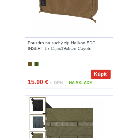
AR15
11
AK47
10
.22
10
Pouzdro na suchý zip Helikon EDC
INSERT L / 11,5x19x5cm Coyote
.223 (5.56mm)
9
.243 .260
Kúpiť
(6.5mm)
7
15.90
€
s DPH
NA SKLADE
.270 .280 (7mm)
8
.30 .308
(7.62mm)
11