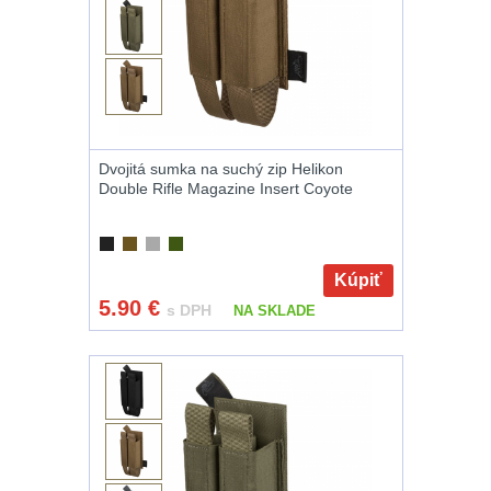
Nože
164
Taktická pera
4
Láhve
16
Dvojitá sumka na suchý zip Helikon
Double Rifle Magazine Insert Coyote
Lékárničky
17
Na přežití
25
Kúpiť
5.90
€
Ostatní
45
s DPH
NA SKLADE
DOPLNKY K
ZBRANIAM
(660)
Montáže na