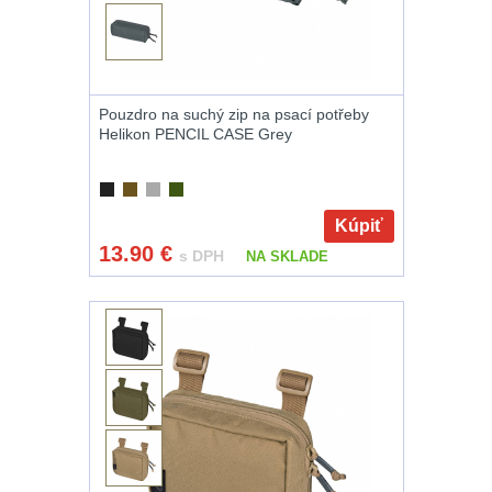
Magnézium
3
Outdoorová obuv
1
Pouzdro na suchý zip na psací potřeby
Príslušenstvo
1
Helikon PENCIL CASE Grey
Oblečenie na
turistiku
67
Kúpiť
13.90
€
s DPH
Pánske oblečenie
NA SKLADE
na turistiku
34
Dámske oblečenie
na turistiku
50
Termoprádlo
16