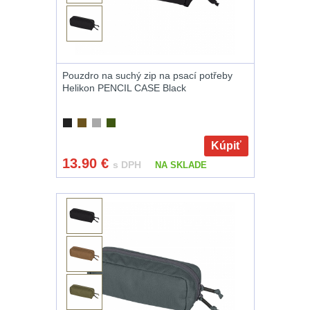
Čepice, kukly,
šátky
24
Chrániče sluchu
7
Pouzdro na suchý zip na psací potřeby
Nášivky
74
Helikon PENCIL CASE Black
Ostatní
50
Kúpiť
LIKVIDÁCIA
13.90
€
s DPH
NA SKLADE
SKLADU
(78)
Horolezectvo
6
Karabíny
1
Laná
2