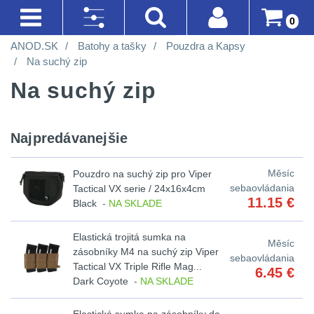
0
ANOD.SK
Batohy a tašky
Pouzdra a Kapsy
AKCIE!
SVIETIDLÁ A ČELOVKY
BATOHY A TAŠKY
DOPLNKY K ZBRANIAM
OPTIKY
OBLEČENIE
LIKVIDÁCIA SKLADU
Prihlásenie
Akce!
Na suchý zip
Na
Na suchý zip
Registrácia
Nejvýkonnější
Turistické
Montáže
Kolimátory
Nosičy
Horolezectvo
sklade
SVIETIDLÁ A
svítilny
a
na
a
ČELOVKY
(90)
Doprava A
Do
CQB
Obuv
expediční
zbraň
vesty
Platba
Najpredávanejšie
piatich
Méně
Nejvýkonnější
Na
Oblečenie
Obchodné
dní
svítilny
4
než
Městské
Čistenie
Prilby
Měsíc
Pouzdro na suchý zip pro Viper
Podmienky
vzduchovku
na
sebaovládania
Tactical VX serie / 24x16x4cm
200
batohy
zbraní
Do
11.15
€
Black
-
NA SKLADE
Méně než 200 lm
1
Šiltovky
turistiku
lm
Vrátenie Do
dvoch
Na
Batohy
Náradie
Elastická trojitá sumka na
14 Dní
200 - 500 lm
2
Měsíc
týždňov
kuše
Taktické
zásobníky M4 na suchý zip Viper
sebaovládania
200
a
Tactical VX Triple Rifle Mag...
6.45
€
Reklamácia
Cestovní
opasky
510 - 990 lm
6
3
Dark Coyote
-
NA SKLADE
-
nástroje
Přesné
batohy
a
Poradenstvo
500
k
1000 - 2000 lm
2