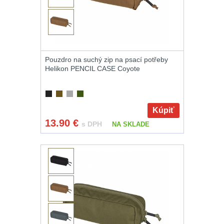
Na vzduchovku
15
Na kuše
2
Pouzdro na suchý zip na psací potřeby
Přesné střílení
22
Helikon PENCIL CASE Coyote
Velký oční reliéf
1
Kúpiť
Na dlouhé
13.90
€
s DPH
NA SKLADE
vzdálenosti
13
Multi-range
32
Krátka a střední
vzdálenost
16
Monokuláry
5