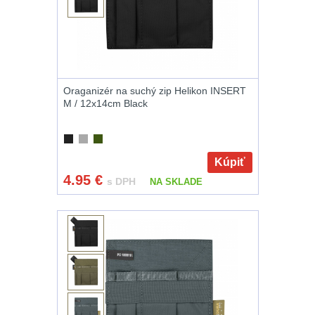
.22
7
.223 (5.56mm)
8
Oraganizér na suchý zip Helikon INSERT
.243 .260
M / 12x14cm Black
(6.5mm)
7
.270 .280 (7mm)
Kúpiť
7
4.95
€
s DPH
NA SKLADE
.30 .308
(7.62mm)
11
12GA, 20GA
10
.40 .41
6