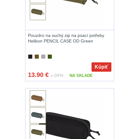
Príslušenstvo pre
optiku
9
OBLEČENIE
(316)
Pouzdro na suchý zip na psací potřeby
Helikon PENCIL CASE OD Green
Nosičy a vesty
65
Prilby
4
Kúpiť
13.90
€
s DPH
NA SKLADE
Šiltovky
29
Taktické opasky
45
Chrániče
10
Ponča a pláštěnky
11