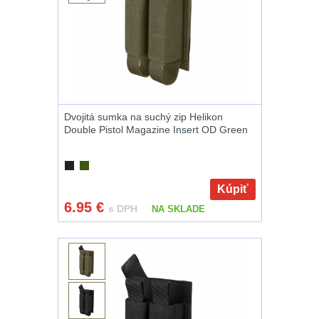
Na suchý zip
95
Na svítilny
2
Cestovné púzdra
26
Dvojitá sumka na suchý zip Helikon
Double Pistol Magazine Insert OD Green
Na zbraň
33
Na granáty
12
Kúpiť
6.95
€
s DPH
NA SKLADE
Peněženky
14
Doplňky k
batohům
533
Ramenní popruhy