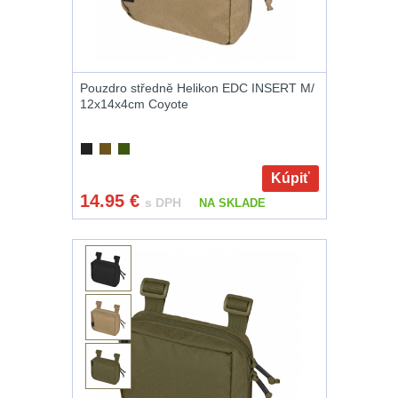
Pouzdro středně Helikon EDC INSERT M/
12x14x4cm Coyote
Kúpiť
14.95
€
s DPH
NA SKLADE