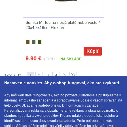
Sumka MilTec na nosič plátů nebo vestu /
23x4,5x16cm Flektarn
Kúpiť
9.90
€
s DPH
NA SKLADE
1-24 z 93
1
2
3
4
Nastavenie cookies. Aby e-shop fungoval, ako ste zvyknutí.
Zobraziť podľa
Aby náš web ďalej fungoval tak, ako ho poznáte, ukladáme a pristupujeme k
24 ďalších ...
informáciám z vášho zariadenia a spracovávame údaje o vašom správaní na
tieto účely: Ukladanie a/alebo prístup k informáciám v zariadení,
Personalizovaná reklama a obsah, meranie reklamy a obsahu, poznatky o
okruhoch publika a vývoj produktov, Presné údaje o geografickej polohe a
identifikácia pomocou dopytovania zariadenia. Preto potrebujeme váš
E-mail:
obchod@anod.sk
súhlas. Súhlas môžete udeliť na všetky účely, môžete ho odvolať a svoje