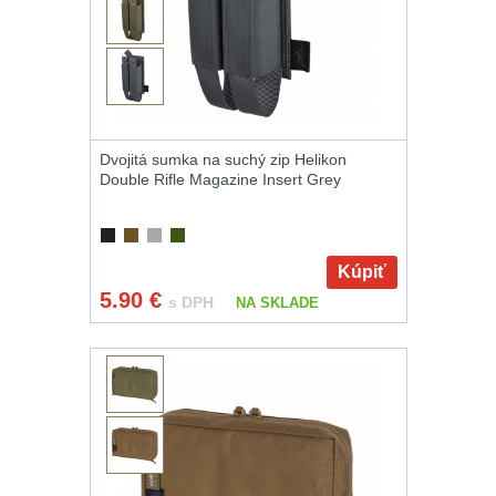
Raily, lišty, krytky
66
Přední taktické
rukojeti
50
Dvojitá sumka na suchý zip Helikon
Double Rifle Magazine Insert Grey
Mechanická
mířidla
30
Kúpiť
Pistolové rukojeti
5.90
€
s DPH
NA SKLADE
20
Dvojnožky
39
Príslušenstvo
18
Čistenie zbraní
37