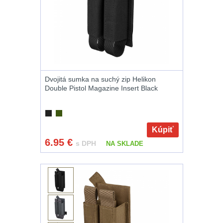
a vycpávky
10
Karabiny a
přezky
75
Kroužky, šňůrky,
koncovky
25
Dvojitá sumka na suchý zip Helikon
Double Pistol Magazine Insert Black
Nášivky
105
Samonavíjecí
Kúpiť
držáky
1
6.95
€
s DPH
NA SKLADE
Zámky
1
Nepromokavý
potahy a vaky
18
Adaptéry
32