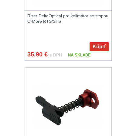
Na vzduchovku
15
Riser DeltaOptical pro kolimátor se stopou
C-More RTS/STS
Na kuše
2
Přesné střílení
22
Kúpiť
35.90
€
Velký oční reliéf
1
s DPH
NA SKLADE
Na dlouhé
vzdálenosti
13
Multi-range
32
Krátka a střední
vzdálenost
16
Monokuláry
5