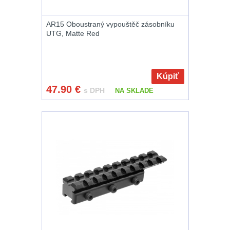
Príslušenstvo pre
AR15 Oboustraný vypouštěč zásobníku
optiku
9
UTG, Matte Red
OBLEČENIE
(316)
Kúpiť
Nosičy a vesty
65
47.90
€
s DPH
NA SKLADE
Prilby
4
Šiltovky
29
Taktické opasky
45
Chrániče
10
Ponča a pláštěnky
11