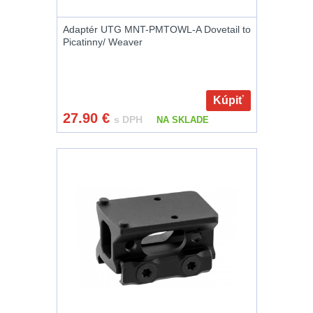
Čepice, kukly,
šátky
24
Adaptér UTG MNT-PMTOWL-A Dovetail to
Picatinny/ Weaver
Chrániče sluchu
7
Nášivky
74
Kúpiť
27.90
€
s DPH
NA SKLADE
Ostatní
50
LIKVIDÁCIA
SKLADU
(78)
Horolezectvo
6
Karabíny
1
Laná
2