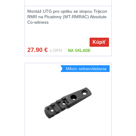
Magnézium
3
Montáž UTG pro optiku se stopou Trijicon
RMR na Picatinny (MT-RMRAC) Absolute
Outdoorová obuv
1
Co-witness
Príslušenstvo
1
Kúpiť
Oblečenie na
27.90
€
s DPH
NA SKLADE
turistiku
67
Měsíc sebaovládania
Pánske oblečenie
na turistiku
34
Dámske oblečenie
na turistiku
50
Termoprádlo
16