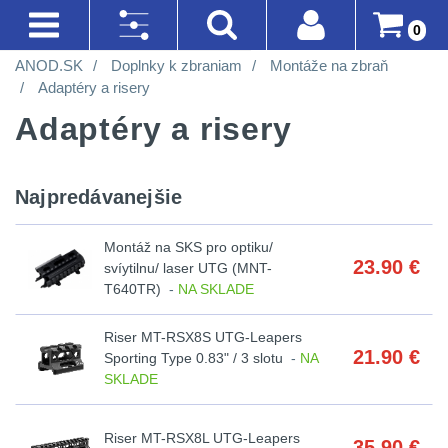
0
ANOD.SK
Doplnky k zbraniam
Montáže na zbraň
AKCIE!
SVIETIDLÁ A ČELOVKY
BATOHY A TAŠKY
DOPLNKY K ZBRANIAM
OPTIKY
OBLEČENIE
LIKVIDÁCIA SKLADU
Prihlásenie
Akce!
Adaptéry a risery
Na
Adaptéry a risery
Registrácia
Nejvýkonnější
Turistické
Montáže
Kolimátory
Nosičy
Horolezectvo
sklade
SVIETIDLÁ A
svítilny
a
na
a
ČELOVKY
(90)
Doprava A
Do
CQB
Obuv
expediční
zbraň
vesty
Platba
Najpredávanejšie
piatich
Méně
Nejvýkonnější
Na
Oblečenie
Obchodné
dní
svítilny
4
než
Městské
Čistenie
Prilby
Montáž na SKS pro optiku/
23.90
€
Podmienky
vzduchovku
na
svíytilnu/ laser UTG (MNT-
200
batohy
zbraní
Do
T640TR)
-
NA SKLADE
Méně než 200 lm
1
Šiltovky
turistiku
lm
Vrátenie Do
dvoch
Na
Batohy
Náradie
Riser MT-RSX8S UTG-Leapers
14 Dní
200 - 500 lm
2
týždňov
21.90
€
kuše
Taktické
Sporting Type 0.83" / 3 slotu
-
NA
200
a
SKLADE
Reklamácia
Cestovní
opasky
510 - 990 lm
6
3
-
nástroje
Přesné
batohy
a
Poradenstvo
500
k
Riser MT-RSX8L UTG-Leapers
1000 - 2000 lm
2
35.90
€