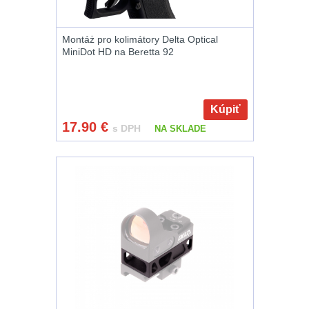
.44 .45
6
.357 .38 (9mm)
7
Montáż pro kolimátory Delta Optical
MiniDot HD na Beretta 92
1911
6
AR10
4
Kúpiť
17.90
€
s DPH
NA SKLADE
Popruhy a poutka
40
OPTIKY
(145)
Kolimátory
53
Zvětšovací
moduly
5
CQB
21