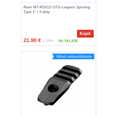
Riser MT-RSX1S UTG-Leapers Sporting
Type 1" / 3 sloty
Kúpiť
21.90
€
s DPH
NA SKLADE
Měsíc sebaovládania