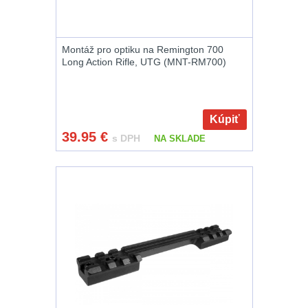
AR15
12
Montáž pro optiku na Remington 700
AK47
10
Long Action Rifle, UTG (MNT-RM700)
.22
10
Kúpiť
.223 (5.56mm)
9
39.95
€
s DPH
NA SKLADE
.243 .260
(6.5mm)
7
.270 .280 (7mm)
8
.30 .308
(7.62mm)
11