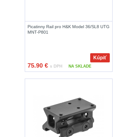
Nože
164
Taktická pera
4
Picatinny Rail pro H&K Model 36/SL8 UTG
MNT-P801
Láhve
16
Lékárničky
17
Kúpiť
75.90
€
s DPH
NA SKLADE
Na přežití
25
Ostatní
45
DOPLNKY K
ZBRANIAM
(661)
Montáže na