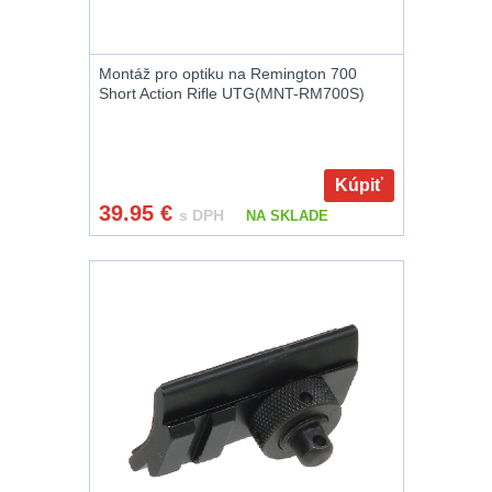
12GA, 20GA
14
.40 .41
10
Montáž pro optiku na Remington 700
Short Action Rifle UTG(MNT-RM700S)
.44 .45
11
.357 .38 (9mm)
11
Kúpiť
39.95
€
s DPH
NA SKLADE
1911
8
AR10
6
Náradie a nástroje k
zbraniam
33
AR15
19
AK47
9