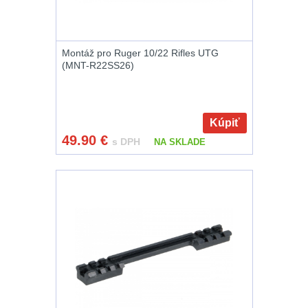
Raily, lišty, krytky
66
Montáž pro Ruger 10/22 Rifles UTG
(MNT-R22SS26)
Přední taktické
rukojeti
50
Kúpiť
Mechanická
49.90
€
s DPH
NA SKLADE
mířidla
30
Pistolové rukojeti
20
Dvojnožky
39
Príslušenstvo
18
Čistenie zbraní
38