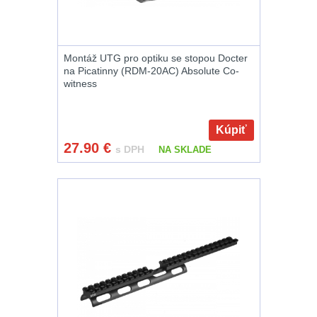
zbraň
556
Montáže pro
svítilny
18
Montáž UTG pro optiku se stopou Docter
na Picatinny (RDM-20AC) Absolute Co-
witness
Boční montáže
11
Adaptéry a
Kúpiť
risery
38
27.90
€
s DPH
NA SKLADE
Montáže pro
optiku
180
Montáže na
hlaveň
3
Předpažbí
55
Pažby
51