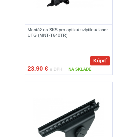
Na suchý zip
95
Na svítilny
2
Montáž na SKS pro optiku/ svíytilnu/ laser
UTG (MNT-T640TR)
Cestovné púzdra
26
Kúpiť
Na zbraň
33
23.90
€
s DPH
NA SKLADE
Na granáty
12
Peněženky
14
Doplňky k
batohům
534
Ramenní popruhy