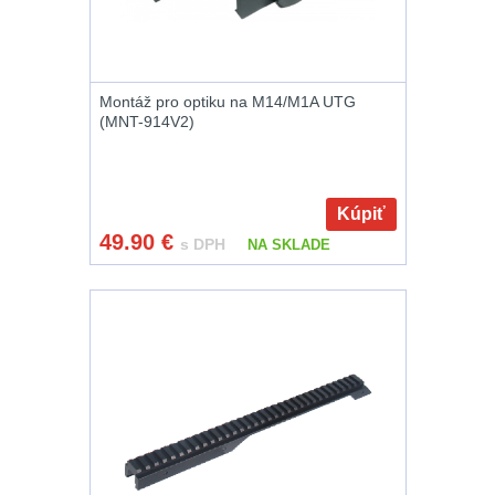
a vycpávky
10
Karabiny a
přezky
75
Montáž pro optiku na M14/M1A UTG
(MNT-914V2)
Kroužky, šňůrky,
koncovky
25
Nášivky
105
Kúpiť
49.90
€
s DPH
NA SKLADE
Samonavíjecí
držáky
1
Zámky
1
Nepromokavý
potahy a vaky
18
Adaptéry
33