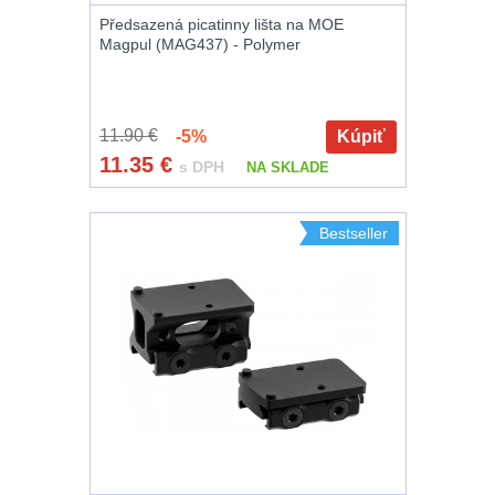
Předsazená picatinny lišta na MOE
Magpul (MAG437) - Polymer
11.90 €
-5%
Kúpiť
11.35
€
s DPH
NA SKLADE
Bestseller