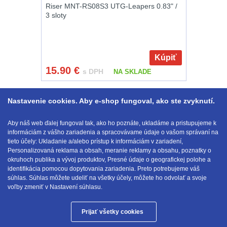
Riser MNT-RS08S3 UTG-Leapers 0.83" /
3 sloty
Kúpiť
15.90
€
s DPH
NA SKLADE
Zobraziť podľa
1-24 z 38
1
2
Nastavenie cookies. Aby e-shop fungoval, ako ste zvyknutí.
Aby náš web ďalej fungoval tak, ako ho poznáte, ukladáme a pristupujeme k
14 ďalších ...
informáciám z vášho zariadenia a spracovávame údaje o vašom správaní na
tieto účely: Ukladanie a/alebo prístup k informáciám v zariadení,
Personalizovaná reklama a obsah, meranie reklamy a obsahu, poznatky o
okruhoch publika a vývoj produktov, Presné údaje o geografickej polohe a
identifikácia pomocou dopytovania zariadenia. Preto potrebujeme váš
E-mail:
obchod@anod.sk
súhlas. Súhlas môžete udeliť na všetky účely, môžete ho odvolať a svoje
voľby zmeniť v Nastavení súhlasu.
Prijať všetky cookies
Anod.sk © 2026