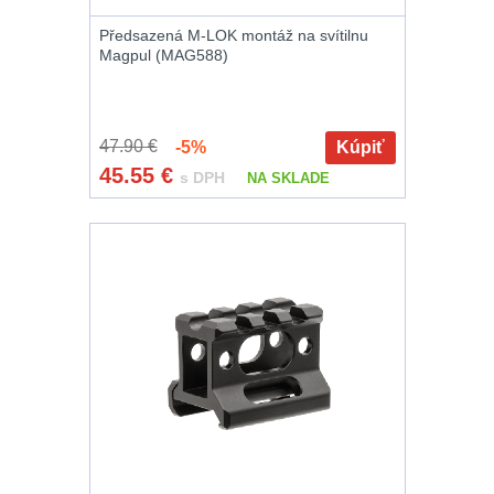
Předsazená M-LOK montáž na svítilnu
Magpul (MAG588)
47.90 €
-5%
Kúpiť
45.55
€
s DPH
NA SKLADE