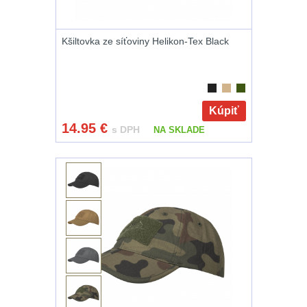
zbraň
556
Montáže pro
Kšiltovka ze síťoviny Helikon-Tex Black
svítilny
18
Boční montáže
11
Kúpiť
Adaptéry a risery
14.95
€
s DPH
NA SKLADE
38
Montáže pro
optiku
180
Montáže na
hlaveň
3
Předpažbí
55
Pažby
51