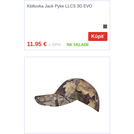
Čepice, kukly,
Kšiltovka Jack Pyke LLCS 3D EVO
šátky
24
Chrániče sluchu
7
Kúpiť
Nášivky
74
11.95
€
s DPH
NA SKLADE
Ostatní
50
LIKVIDÁCIA
SKLADU
(78)
Horolezectvo
6
Karabíny
1
Laná
2