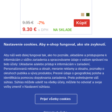
9.95 €
-7%
Kúpiť
9.30
€
s DPH
NA SKLADE
Zobraziť podľa
1-24 z 29
1
2
Nastavenie cookies. Aby e-shop fungoval, ako ste zvyknutí.
Aby náš web ďalej fungoval tak, ako ho poznáte, ukladáme a pristupujeme k
5 ďalších ...
informáciám z vášho zariadenia a spracovávame údaje o vašom správaní na
tieto účely: Ukladanie a/alebo prístup k informáciám v zariadení,
Personalizovaná reklama a obsah, meranie reklamy a obsahu, poznatky o
okruhoch publika a vývoj produktov, Presné údaje o geografickej polohe a
identifikácia pomocou dopytovania zariadenia. Preto potrebujeme váš
E-mail:
obchod@anod.sk
súhlas. Súhlas môžete udeliť na všetky účely, môžete ho odvolať a svoje
voľby zmeniť v Nastavení súhlasu.
Prijať všetky cookies
Anod.sk © 2026