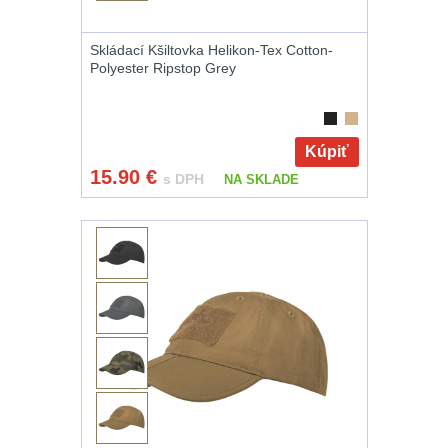
AR15
12
Skládací Kšiltovka Helikon-Tex Cotton-
Polyester Ripstop Grey
AK47
10
.22
10
Kúpiť
15.90
€
.223 (5.56mm)
9
s DPH
NA SKLADE
.243 .260
(6.5mm)
7
.270 .280 (7mm)
8
.30 .308
(7.62mm)
11