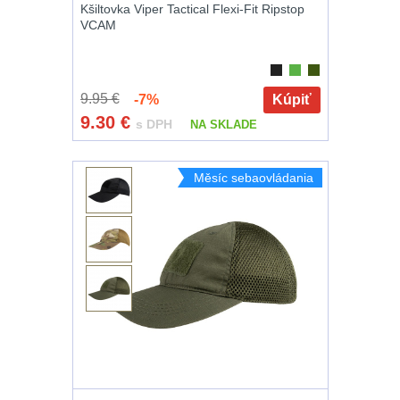
Kšiltovka Viper Tactical Flexi-Fit Ripstop
VCAM
9.95 €
-7%
Kúpiť
9.30
€
s DPH
NA SKLADE
Měsíc sebaovládania