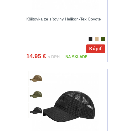
Nože
164
Kšiltovka ze síťoviny Helikon-Tex Coyote
Taktická pera
4
Láhve
16
Kúpiť
Lékárničky
17
14.95
€
s DPH
NA SKLADE
Na přežití
25
Ostatní
45
DOPLNKY K
ZBRANIAM
(661)
Montáže na