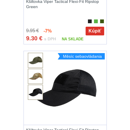
Kšiltovka Viper Tactical Flexi-Fit Ripstop
Green
9.95 €
-7%
Kúpiť
9.30
€
s DPH
NA SKLADE
Měsíc sebaovládania
Kšiltovka Viper Tactical Flexi-Fit Ripstop