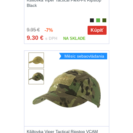
Black
9.95 €
-7%
Kúpiť
9.30
€
s DPH
NA SKLADE
Měsíc sebaovládania
Kšiltovka Viper Tactical Ripstop VCAM