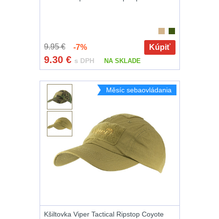
9.95 €
-7%
Kúpiť
9.30
€
s DPH
NA SKLADE
Měsíc sebaovládania
Kšiltovka Viper Tactical Ripstop Coyote