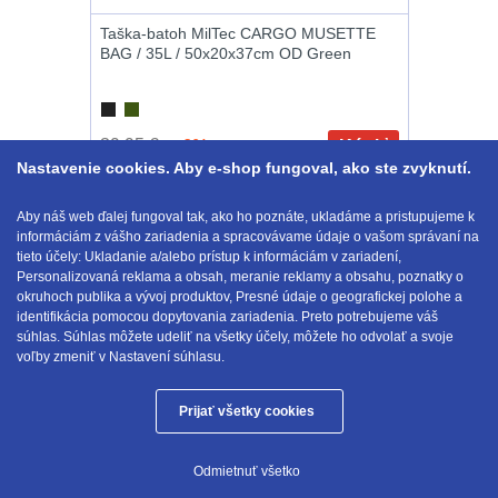
značkovače
Na láhev
43
Taška-batoh MilTec CARGO MUSETTE
BAG / 35L / 50x20x37cm OD Green
Držiaky
Na zasobniky
157
a
príslušenstvo
39.95 €
-6%
Kúpiť
Odhazováky
39
Nastavenie cookies. Aby e-shop fungoval, ako ste zvyknutí.
37.70
€
s DPH
NA SKLADE
Na toaletní
Aby náš web ďalej fungoval tak, ako ho poznáte, ukladáme a pristupujeme k
Nabíjačky
potřeby
3
Zobraziť podľa
informáciám z vášho zariadenia a spracovávame údaje o vašom správaní na
1-6 z 6
tieto účely: Ukladanie a/alebo prístup k informáciám v zariadení,
akumulátorů
Personalizovaná reklama a obsah, meranie reklamy a obsahu, poznatky o
Na lékárničku
46
okruhoch publika a vývoj produktov, Presné údaje o geografickej polohe a
identifikácia pomocou dopytovania zariadenia. Preto potrebujeme váš
E-mail:
obchod@anod.sk
Náhradné
súhlas. Súhlas môžete udeliť na všetky účely, môžete ho odvolať a svoje
Na elektroniku
64
voľby zmeniť v Nastavení súhlasu.
diely
Puzdrá na mapy
Prijať všetky cookies
24
Anod.sk © 2026
Odmietnuť všetko
Na stehno
30
Tieto internetové stránky používajú súbory cookie.