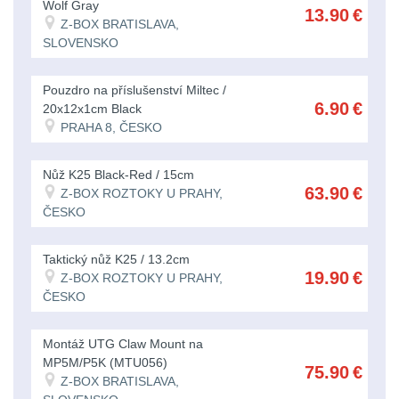
Wolf Gray
Batohy
216
13.90
€
Z-BOX BRATISLAVA,
SLOVENSKO
Méně
než
Pouzdro na příslušenství Miltec /
10
6.90
€
20x12x1cm Black
L
PRAHA 8, ČESKO
13
Nůž K25 Black-Red / 15cm
10
63.90
€
Z-BOX ROZTOKY U PRAHY,
-
ČESKO
20
L
Taktický nůž K25 / 13.2cm
26
19.90
€
Z-BOX ROZTOKY U PRAHY,
ČESKO
20
-
Montáž UTG Claw Mount na
30
MP5M/P5K (MTU056)
75.90
€
L
Z-BOX BRATISLAVA,