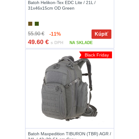
Li-
Batoh Helikon-Tex EDC Lite / 21L /
31x46x15cm OD Green
Lucerny
ion
a
16340
kempingové
baterie
lampy
1
55.90 €
-11%
Kúpiť
49.60
€
s DPH
NA SKLADE
Potápačské
Čelové
Black Friday
svetlá
2
svetlá
-
Kapesní
svítilny
4
čelovky
Policejní
Taktické
svítilny
4
svietidlá
Vyhledávací
svítilny
5
Lucerny
Batoh Maxpedition TIBURON (TBR) AGR /
a