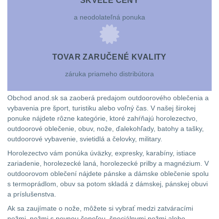
střílení
Chrániče
SKVELÉ CENY
-
a
lm
zbraniam
500
a neodolateľná ponuka
Kontakty
tašky
lm
2
Velký
Ponča
510
Popruhy
oční
a
Stav
510
Dětské
Objednávky
-
a
TOVAR ZARUČENÉ KVALITY
reliéf
pláštěnky
-
batohy
990
990
poutka
záruka priameho distribútora
lm
6
Na
Čepice,
lm
Brašne
Obchod anod.sk sa zaoberá predajom outdoorového oblečenia a
dlouhé
kukly,
1000
vybavenia pre šport, turistiku alebo voľný čas. V našej širokej
a
1000
ponuke nájdete rôzne kategórie, ktoré zahŕňajú horolezectvo,
-
vzdálenosti
šátky
tašky
outdoorové oblečenie, obuv, nože, ďalekohľady, batohy a tašky,
2000
-
outdoorové vybavenie, svietidlá a čelovky, military.
lm
2
Multi-
Chrániče
2000
Ledvinky
Horolezectvo vám ponúka úväzky, expresky, karabíny, istiace
range
sluchu
zariadenie, horolezecké laná, horolezecké prilby a magnézium. V
lm
Nad
outdoorovom oblečení nájdete pánske a dámske oblečenie spolu
2000
Duffle
s termoprádlom, obuv sa potom skladá z dámskej, pánskej obuvi
lm
Krátka
Nášivky
9
Nad
a príslušenstva.
bagy
a
Ak sa zaujímate o nože, môžete si vybrať medzi zatváracími
2000
Svítilny
nožmi, nožmi s pevnou čepeľou, špeciálnymi nožmi alebo