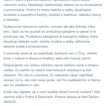
Ostatní
Univerzalní
střední
pro
lm
ostrením nožov. Nasledujú ďalekohľady deliace sa na binokulárne
AA/AAA/14500
a pozorovacie. Potom tu máme batohy a tašky obsahujúce
tašky
vzdálenost
Li-
turistické a expedičné batohy, doplnky k batohom, taktickú výstroj
Svítilny
a ľadvinky.
Ion
Přepravne
Monokuláry
pro
baterie
3
Outdoorové vybavenie zahŕňa, rovnako tak ako čelovky, hŕbu
tašky
vecí. Stačí sa len pozrieť do príslušnej kategórie a vybrať si to
AA/AAA/14500
Príslušenstvo
pravé pre vás. Poslednou kategóriou je kategória military, ktorá
Svítilny
na
Li-
obsahuje taktické nože, batohy, brašne a tašky, oblečenie,
pro
pre
taktické svetlá a príslušenstvo.
zbraně
Ion
18650
optiku
V obchode anod.sk sa nedočkáte žiadnych vecí z Číny. Všetok
baterie
8
baterie
tovar v našom e-shope je kvalitný, teda vám naozaj vydrží.
Hydratační
Disponujeme raz veľkou výhodou oproti väčšine iných e-shopov -
Svítilny
vaky
Svítilny
všetko, čo uvidíte na našich internetových stránkach je tiež
pro
skladom. Pre vás to znamená, že nebudete čakať napríklad
21700
pro
mesiac na to, ako vám tovar príde, než ho naskladníme a hlavne
Pouzdra
baterie
3
ako ho odošleme k vám.
18650
a
A kde nás nájdete, ak s nami budete chcieť hovoriť osobne? Náš
baterie
Svítilny
obchod sídli v Prahe 6 Dejviciach. Presná adresa je Nad Šárkou
Kapsy
pro
2069/25.