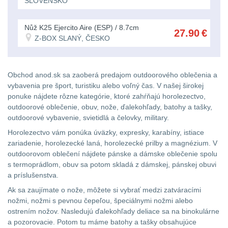
103
SLOVENSKO
Nad
Nůž K25 Ejercito Aire (ESP) / 8.7cm
27.90
€
30
Z-BOX SLANÝ, ČESKO
L
74
Obchod anod.sk sa zaoberá predajom outdoorového oblečenia a
Batohy
vybavenia pre šport, turistiku alebo voľný čas. V našej širokej
ponuke nájdete rôzne kategórie, ktoré zahŕňajú horolezectvo,
přes
outdoorové oblečenie, obuv, nože, ďalekohľady, batohy a tašky,
rameno
outdoorové vybavenie, svietidlá a čelovky, military.
15
Horolezectvo vám ponúka úväzky, expresky, karabíny, istiace
zariadenie, horolezecké laná, horolezecké prilby a magnézium. V
Cestovní
outdoorovom oblečení nájdete pánske a dámske oblečenie spolu
batohy
s termoprádlom, obuv sa potom skladá z dámskej, pánskej obuvi
a
a príslušenstva.
tašky
6
Ak sa zaujímate o nože, môžete si vybrať medzi zatváracími
nožmi, nožmi s pevnou čepeľou, špeciálnymi nožmi alebo
Dětské
ostrením nožov. Nasledujú ďalekohľady deliace sa na binokulárne
batohy
3
a pozorovacie. Potom tu máme batohy a tašky obsahujúce