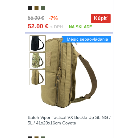
Lovecké
7
svítilny
55.90 €
-7%
Kúpiť
52.00
€
s DPH
18650
NA SKLADE
1
Nabíjacie
Měsíc sebaovládania
baterky
14500
/
Svietidlá
AA
/
s
AAA
magnetom
4
Svietidlá
16340
a
CRI≥90
CR123
Batoh Viper Tactical VX Buckle Up SLING /
5L / 41x20x16cm Coyote
1
Laserové