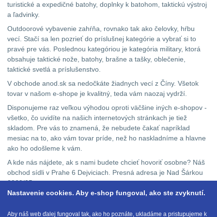
turistické a expedičné batohy, doplnky k batohom, taktickú výstroj
a ľadvinky.
Brašne
a
Outdoorové vybavenie zahŕňa, rovnako tak ako čelovky, hŕbu
tašky
vecí. Stačí sa len pozrieť do príslušnej kategórie a vybrať si to
45
pravé pre vás. Poslednou kategóriou je kategória military, ktorá
obsahuje taktické nože, batohy, brašne a tašky, oblečenie,
Ledvinky
60
taktické svetlá a príslušenstvo.
V obchode anod.sk sa nedočkáte žiadnych vecí z Číny. Všetok
Duffle
tovar v našom e-shope je kvalitný, teda vám naozaj vydrží.
bagy
25
Disponujeme raz veľkou výhodou oproti väčšine iných e-shopov -
všetko, čo uvidíte na našich internetových stránkach je tiež
Univerzalní
skladom. Pre vás to znamená, že nebudete čakať napríklad
tašky
60
mesiac na to, ako vám tovar príde, než ho naskladníme a hlavne
ako ho odošleme k vám.
Přepravne
A kde nás nájdete, ak s nami budete chcieť hovoriť osobne? Náš
tašky
obchod sídli v Prahe 6 Dejviciach. Presná adresa je Nad Šárkou
na
2069/25.
zbraně
39
Nastavenie cookies. Aby e-shop fungoval, ako ste zvyknutí.
Ak budete mať akékoľvek otázky ohľadne stavu objednávky či
nejakého vami vybraného tovaru, potom nás neváhajte
Aby náš web ďalej fungoval tak, ako ho poznáte, ukladáme a pristupujeme k