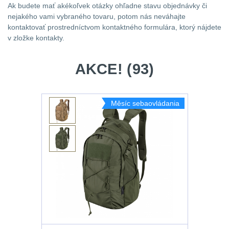
26650
Svítilny
Ak budete mať akékoľvek otázky ohľadne stavu objednávky či
Peněženky
baterie
1
nejakého vami vybraného tovaru, potom nás neváhajte
pro
kontaktovať prostredníctvom kontaktného formulára, ktorý nájdete
21700
Svítilny
Doplňky
v zložke kontakty.
pro
baterie
k
CR123A
AKCE! (93)
batohům
nebo
Svítilny
Li-
ion
pro
Měsíc sebaovládania
16340
26650
baterie
5
baterie
Čelové
svetlá
Svítilny
-
pro
čelovky
3
CR123A
Taktické
nebo
svietidlá
10