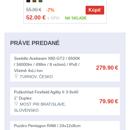
značkovače
Nabíjačky
9
55.90 €
-7%
Kúpiť
Náhradné
Držiaky
52.00
€
s DPH
NA SKLADE
diely
7
a
príslušenstvo
BATOHY
PRÁVE PREDANÉ
A
TAŠKY
Nabíjačky
Svetidlo Acebeam X80-GT2 / 6500K
/ 34000lm / 498m / 8 režimů / IPx8 /
279.90
€
(1568)
akumulátorů
Včetně 4xLi-Ion
TURNOV, ČESKO
Turistické
Náhradné
a
Puškohľad Firefield Agility II 3-9x40
diely
expediční
38
1" Duplex
79.90
€
MOST PRI BRATISLAVE,
SLOVENSKO
Městské
batohy
41
Puzdro Pentagon RAW / 24x12x8cm