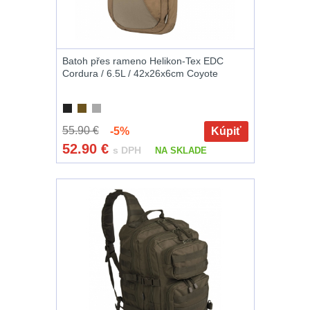
Nože
164
Taktická pera
5
Batoh přes rameno Helikon-Tex EDC
Cordura / 6.5L / 42x26x6cm Coyote
Láhve
16
Lékárničky
17
55.90 €
-5%
Kúpiť
52.90
€
s DPH
NA SKLADE
Na přežití
25
Ostatní
45
DOPLNKY K
ZBRANIAM
(663)
Montáže na