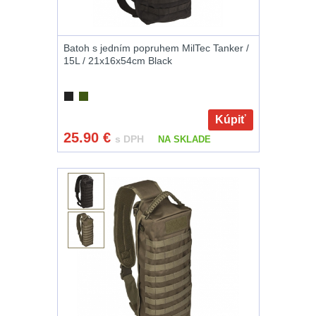
12GA, 20GA
14
.40 .41
11
Batoh s jedním popruhem MilTec Tanker /
15L / 21x16x54cm Black
.44 .45
12
.357 .38 (9mm)
12
Kúpiť
25.90
€
s DPH
NA SKLADE
1911
9
AR10
6
Náradie a nástroje k
zbraniam
34
AR15
19
AK47
9