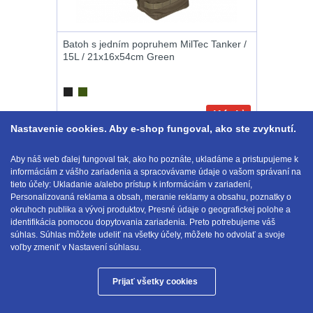
.22
7
Batoh s jedním popruhem MilTec Tanker /
15L / 21x16x54cm Green
.223 (5.56mm)
9
.243 .260
(6.5mm)
7
Kúpiť
Nastavenie cookies. Aby e-shop fungoval, ako ste zvyknutí.
25.90
€
s DPH
NA SKLADE
.270 .280 (7mm)
Aby náš web ďalej fungoval tak, ako ho poznáte, ukladáme a pristupujeme k
7
Zobraziť podľa
informáciám z vášho zariadenia a spracovávame údaje o vašom správaní na
1-14 z 14
tieto účely: Ukladanie a/alebo prístup k informáciám v zariadení,
.30 .308
Personalizovaná reklama a obsah, meranie reklamy a obsahu, poznatky o
okruhoch publika a vývoj produktov, Presné údaje o geografickej polohe a
(7.62mm)
11
identifikácia pomocou dopytovania zariadenia. Preto potrebujeme váš
E-mail:
obchod@anod.sk
súhlas. Súhlas môžete udeliť na všetky účely, môžete ho odvolať a svoje
12GA, 20GA
10
voľby zmeniť v Nastavení súhlasu.
.40 .41
6
Prijať všetky cookies
Anod.sk © 2026