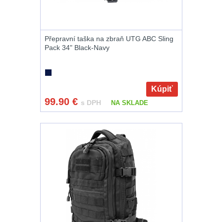
Raily, lišty, krytky
66
Přepravní taška na zbraň UTG ABC Sling
Pack 34" Black-Navy
Přední taktické
rukojeti
50
Kúpiť
Mechanická
99.90
€
s DPH
NA SKLADE
mířidla
30
Pistolové rukojeti
20
Dvojnožky
39
Príslušenstvo
18
Čistenie zbraní
39