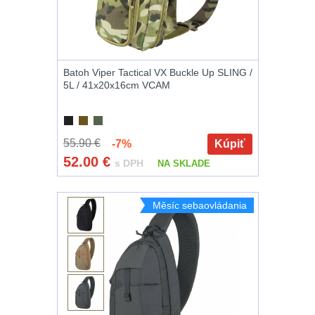
značkovače
Na láhev
43
Držiaky
Na zasobniky
157
a
Batoh Viper Tactical VX Buckle Up SLING /
5L / 41x20x16cm VCAM
príslušenstvo
Odhazováky
39
Na toaletní
Nabíjačky
55.90 €
-7%
Kúpiť
potřeby
3
52.00
€
s DPH
NA SKLADE
akumulátorů
Na lékárničku
48
Náhradné
Měsíc sebaovládania
Na elektroniku
64
diely
Puzdrá na mapy
24
Na stehno
30