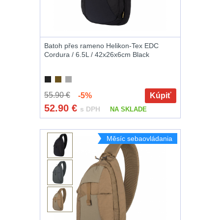
a vycpávky
10
Karabiny a
přezky
75
Batoh přes rameno Helikon-Tex EDC
Cordura / 6.5L / 42x26x6cm Black
Kroužky, šňůrky,
koncovky
25
Nášivky
105
55.90 €
-5%
Kúpiť
52.90
€
s DPH
NA SKLADE
Samonavíjecí
držáky
1
Měsíc sebaovládania
Zámky
1
Nepromokavý
potahy a vaky
18
Adaptéry
33