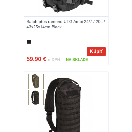
AR15
12
Batoh přes rameno UTG Ambi 24/7 / 20L /
AK47
10
43x25x14cm Black
.22
10
Kúpiť
.223 (5.56mm)
9
59.90
€
s DPH
NA SKLADE
.243 .260
(6.5mm)
7
.270 .280 (7mm)
8
.30 .308
(7.62mm)
11