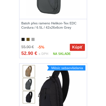
Na suchý zip
95
Na svítilny
2
Batoh přes rameno Helikon-Tex EDC
Cordura / 6.5L / 42x26x6cm Grey
Cestovné púzdra
26
55.90 €
-5%
Kúpiť
Na zbraň
33
52.90
€
s DPH
NA SKLADE
Na granáty
12
Měsíc sebaovládania
Peněženky
14
Doplňky k
batohům
535
Ramenní popruhy