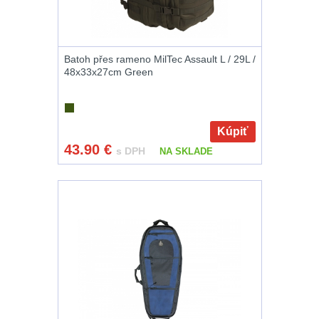
zbraň
556
Montáže pro
svítilny
18
Batoh přes rameno MilTec Assault L / 29L /
48x33x27cm Green
Boční montáže
11
Adaptéry a risery
Kúpiť
38
43.90
€
s DPH
NA SKLADE
Montáže pro
optiku
180
Montáže na
hlaveň
3
Předpažbí
55
Pažby
51