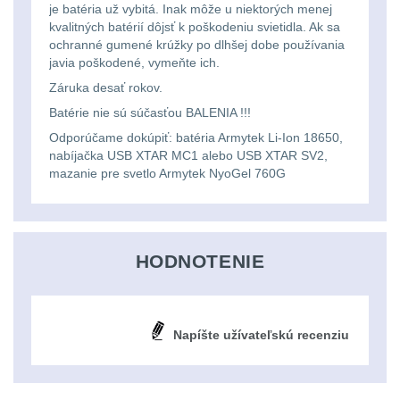
je batéria už vybitá. Inak môže u niektorých menej
Lovecké
Přepravne tašky na
kvalitných batérií dôjsť k poškodeniu svietidla. Ak sa
ochranné gumené krúžky po dlhšej dobe používania
zbraně
39
svítilny
javia poškodené, vymeňte ich.
Záruka desať rokov.
Hydratační vaky
10
Nabíjacie
Batérie nie sú súčasťou BALENIA !!!
baterky
Pouzdra a Kapsy
614
Odporúčame dokúpiť: batéria Armytek Li-Ion 18650,
nabíjačka USB XTAR MC1 alebo USB XTAR SV2,
mazanie pre svetlo Armytek NyoGel 760G
Organizéry
109
Svietidlá
s
Na opasek
136
magnetom
HODNOTENIE
Na láhev
43
Svietidlá
Na zasobniky
157
CRI≥90
Napíšte užívateľskú recenziu
Odhazováky
39
Laserové