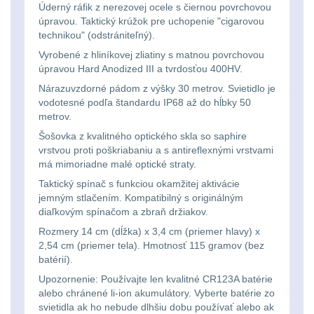
Úderný ráfik z nerezovej ocele s čiernou povrchovou
kempingové
úpravou. Taktický krúžok pre uchopenie "cigarovou
Nad 30 L
74
technikou" (odstrániteľný).
lampy
Vyrobené z hliníkovej zliatiny s matnou povrchovou
Batohy přes rameno
úpravou Hard Anodized III a tvrdosťou 400HV.
15
Potápačské
Nárazuvzdorné pádom z výšky 30 metrov. Svietidlo je
vodotesné podľa štandardu IP68 až do hĺbky 50
svetlá
Cestovní batohy a
metrov.
tašky
6
Šošovka z kvalitného optického skla so saphire
Kapesní
vrstvou proti poškriabaniu a s antireflexnými vrstvami
Dětské batohy
3
má mimoriadne malé optické straty.
svítilny
Taktický spínač s funkciou okamžitej aktivácie
Brašne a tašky
45
jemným stlačením. Kompatibilný s originálným
Policejní
diaľkovým spínačom a zbraň držiakov.
svítilny
Rozmery 14 cm (dĺžka) x 3,4 cm (priemer hlavy) x
Ledvinky
60
2,54 cm (priemer tela). Hmotnosť 115 gramov (bez
batérií).
Duffle bagy
25
Vyhledávací
Upozornenie: Používajte len kvalitné CR123A batérie
svítilny
alebo chránené li-ion akumulátory. Vyberte batérie zo
Univerzalní tašky
60
svietidla ak ho nebude dlhšiu dobu používať alebo ak