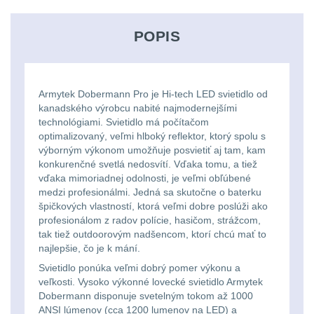
Ostatní
Univerzalní
střední
lm
Čelové svetlá - čelovky
3
tašky
vzdálenost
POPIS
Svítilny
Taktické svietidlá
10
Přepravne
Monokuláry
pro
Lucerny a kempingové
tašky
Armytek Dobermann Pro je Hi-tech LED svietidlo od
AA/AAA/14500
lampy
1
Príslušenstvo
kanadského výrobcu nabité najmodernejšími
na
Li-
technológiami. Svietidlo má počítačom
pre
optimalizovaný, veľmi hlboký reflektor, ktorý spolu s
Potápačské svetlá
2
zbraně
Ion
výborným výkonom umožňuje posvietiť aj tam, kam
optiku
konkurenčné svetlá nedosvítí. Vďaka tomu, a tiež
baterie
Kapesní svítilny
4
vďaka mimoriadnej odolnosti, je veľmi obľúbené
Hydratační
medzi profesionálmi. Jedná sa skutočne o baterku
vaky
Policejní svítilny
4
Svítilny
špičkových vlastností, ktorá veľmi dobre poslúži ako
profesionálom z radov polície, hasičom, strážcom,
pro
tak tiež outdoorovým nadšencom, ktorí chcú mať to
Vyhledávací svítilny
5
Pouzdra
najlepšie, čo je k mání.
18650
a
Svietidlo ponúka veľmi dobrý pomer výkonu a
Lovecké svítilny
1
baterie
veľkosti. Vysoko výkonné lovecké svietidlo Armytek
Kapsy
Dobermann disponuje svetelným tokom až 1000
Nabíjacie baterky
6
ANSI lúmenov (cca 1200 lumenov na LED) a