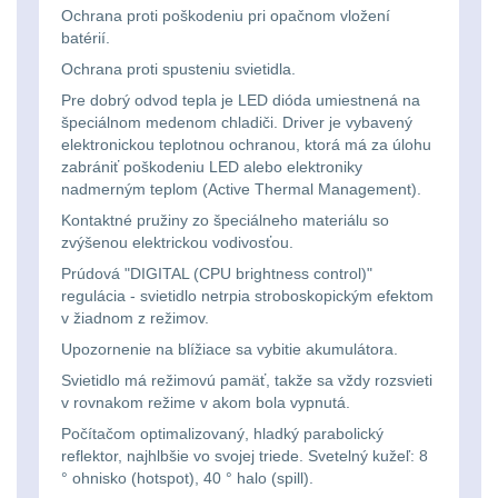
Li-
Nabíjačky
9
Ochrana proti poškodeniu pri opačnom vložení
batérií.
ion
Náhradné diely
7
Ochrana proti spusteniu svietidla.
16340
Pre dobrý odvod tepla je LED dióda umiestnená na
baterie
BATOHY A TAŠKY
špeciálnom medenom chladiči. Driver je vybavený
elektronickou teplotnou ochranou, ktorá má za úlohu
(1569)
zabrániť poškodeniu LED alebo elektroniky
Čelové
nadmerným teplom (Active Thermal Management).
Turistické a expediční
38
svetlá
Kontaktné pružiny zo špeciálneho materiálu so
zvýšenou elektrickou vodivosťou.
-
Městské batohy
41
Prúdová "DIGITAL (CPU brightness control)"
čelovky
regulácia - svietidlo netrpia stroboskopickým efektom
v žiadnom z režimov.
Batohy
217
Upozornenie na blížiace sa vybitie akumulátora.
Taktické
Méně než 10 L
13
Svietidlo má režimovú pamäť, takže sa vždy rozsvieti
svietidlá
v rovnakom režime v akom bola vypnutá.
10 - 20 L
26
Počítačom optimalizovaný, hladký parabolický
Lucerny
reflektor, najhlbšie vo svojej triede. Svetelný kužeľ: 8
° ohnisko (hotspot), 40 ° halo (spill).
20 - 30 L
104
a