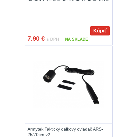
Zámky
1
Nepromokavý potahy
a vaky
18
Kúpiť
7.90
€
s DPH
Adaptéry
33
NA SKLADE
Nože
164
Taktická pera
5
Láhve
16
Lékárničky
17
Na přežití
25
Armytek Taktický dálkový ovladač ARS-
Ostatní
45
25/70cm v2