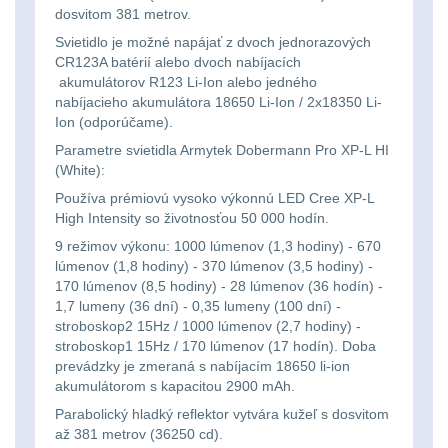
Svítilny
dosvitom 381 metrov.
Peněženky
pro
Svietidlá s magnetom
2
Svietidlo je možné napájať z dvoch jednorazových
CR123A batérií alebo dvoch nabíjacích
21700
Doplňky
akumulátorov R123 Li-Ion alebo jedného
Svietidlá CRI≥90
1
nabíjacieho akumulátora 18650 Li-Ion / 2x18350 Li-
baterie
k
Ion (odporúčame).
Laserové značkovače
9
batohům
Parametre svietidla Armytek Dobermann Pro XP-L HI
Svítilny
(White):
Držiaky a
pro
Používa prémiovú vysoko výkonnú LED Cree XP-L
príslušenstvo
34
High Intensity so životnosťou 50 000 hodín.
26650
9 režimov výkonu: 1000 lúmenov (1,3 hodiny) - 670
7
baterie
lúmenov (1,8 hodiny) - 370 lúmenov (3,5 hodiny) -
170 lúmenov (8,5 hodiny) - 28 lúmenov (36 hodín) -
1,7 lumeny (36 dní) - 0,35 lumeny (100 dní) -
18650
1
Svítilny
stroboskop2 15Hz / 1000 lúmenov (2,7 hodiny) -
stroboskop1 15Hz / 170 lúmenov (17 hodín). Doba
pro
14500 / AA / AAA
4
prevádzky je zmeraná s nabíjacím 18650 li-ion
CR123A
akumulátorom s kapacitou 2900 mAh.
16340 a CR123
1
Parabolický hladký reflektor vytvára kužeľ s dosvitom
nebo
až 381 metrov (36250 cd).