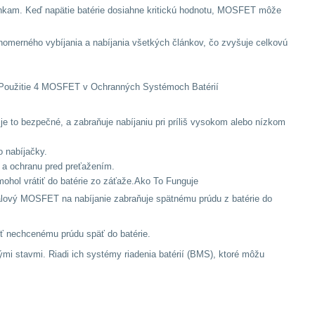
enkam. Keď napätie batérie dosiahne kritickú hodnotu, MOSFET môže
nomerného vybíjania a nabíjania všetkých článkov, čo zvyšuje celkovú
ť.Použitie 4 MOSFET v Ochranných Systémoch Batérií
je to bezpečné, a zabraňuje nabíjaniu pri príliš vysokom alebo nízkom
 nabíjačky.
 a ochranu pred preťažením.
hol vrátiť do batérie zo záťaže.Ako To Funguje
álový MOSFET na nabíjanie zabraňuje spätnému prúdu z batérie do
iť nechcenému prúdu späť do batérie.
i stavmi. Riadi ich systémy riadenia batérií (BMS), ktoré môžu