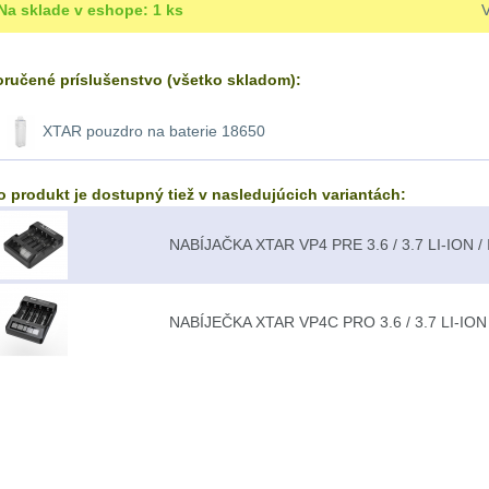
Na sklade v eshope: 1 ks
ručené príslušenstvo (všetko skladom):
XTAR pouzdro na baterie 18650
o produkt je dostupný tiež v nasledujúcich variantách:
NABÍJAČKA XTAR VP4 PRE 3.6 / 3.7 LI-ION / 
NABÍJEČKA XTAR VP4C PRO 3.6 / 3.7 LI-ION /