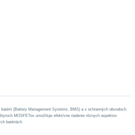
enia batérií (Battery Management Systems, BMS) a v ochranných obvodoch.
cia štyroch MOSFETov umožňuje efektívne riadenie rôznych aspektov
ých batériách.