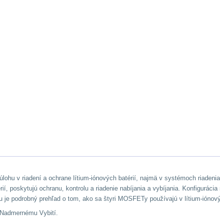
 úlohu v riadení a ochrane lítium-iónových batérií, najmä v systémoch riad
í, poskytujú ochranu, kontrolu a riadenie nabíjania a vybíjania. Konfigurá
. Tu je podrobný prehľad o tom, ako sa štyri MOSFETy používajú v lítium-iónov
a Nadmernému Vybití.