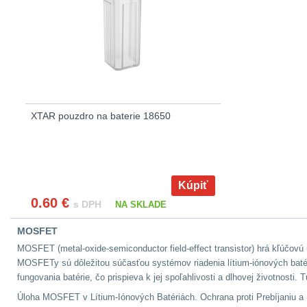
XTAR pouzdro na baterie 18650
Kúpiť
0.60
€
s DPH
NA SKLADE
MOSFET
MOSFET (metal-oxide-semiconductor field-effect transistor) hrá kľúčovú
MOSFETy sú dôležitou súčasťou systémov riadenia lítium-iónových batéri
fungovania batérie, čo prispieva k jej spoľahlivosti a dlhovej životnosti
Úloha MOSFET v Lítium-Iónových Batériách.
Ochrana proti Prebíjaniu 