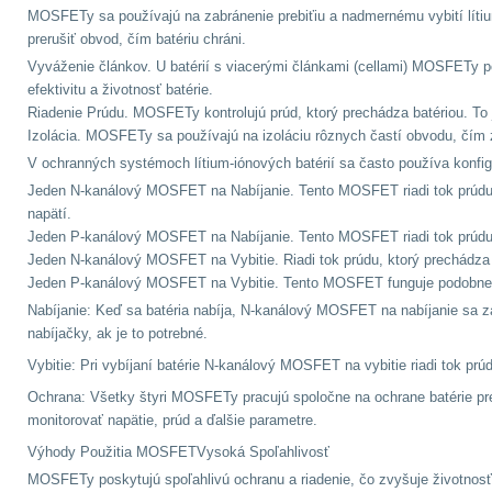
MOSFETy sa používajú na zabránenie prebiťiu a nadmernému vybití lít
prerušiť obvod, čím batériu chráni.
Vyváženie článkov. U batérií s viacerými článkami (cellami) MOSFETy p
efektivitu a životnosť batérie.
Riadenie Prúdu.
MOSFETy kontrolujú prúd, ktorý prechádza batériou. To j
Izolácia.
MOSFETy sa používajú na izoláciu rôznych častí obvodu, čím
V ochranných systémoch lítium-iónových batérií sa často používa konfi
Jeden N-kanálový MOSFET na Nabíjanie.
Tento MOSFET riadi tok prúdu 
napätí.
Jeden P-kanálový MOSFET na Nabíjanie.
Tento MOSFET riadi tok prúdu
Jeden N-kanálový MOSFET na Vybitie.
Riadi tok prúdu, ktorý prechádz
Jeden P-kanálový MOSFET na Vybitie.
Tento MOSFET funguje podobne a
Nabíjanie: Keď sa batéria nabíja, N-kanálový MOSFET na nabíjanie sa 
nabíjačky, ak je to potrebné.
Vybitie: Pri vybíjaní batérie N-kanálový MOSFET na vybitie riadi tok p
Ochrana: Všetky štyri MOSFETy pracujú spoločne na ochrane batérie pre
monitorovať napätie, prúd a ďalšie parametre.
Výhody Použitia MOSFETVysoká Spoľahlivosť
MOSFETy poskytujú spoľahlivú ochranu a riadenie, čo zvyšuje životnosť 