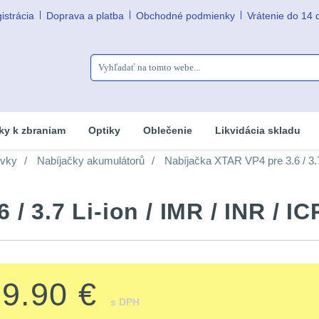
istrácia
Doprava a platba
Obchodné podmienky
Vrátenie do 14 
ky k zbraniam
Optiky
Oblečenie
Likvidácia skladu
ovky
Nabíjačky akumulátorů
Nabíjačka XTAR VP4 pre 3.6 / 3.7
/ 3.7 Li-ion / IMR / INR / IC
29.90 €
s DPH