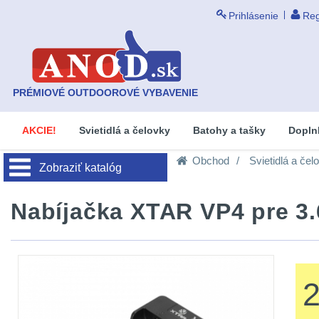
Prihlásenie
Reg
PRÉMIOVÉ OUTDOOROVÉ VYBAVENIE
AKCIE!
Svietidlá a čelovky
Batohy a tašky
Dopln
Obchod
Svietidlá a čel
Zobraziť katalóg
Nabíjačka XTAR VP4 pre 3.6 