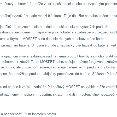
ium-iónových batérií, čo môže viesť k poškodeniu alebo nebezpečným podmi
omáhajú vyvážiť napätie medzi článkami. To je dôležité na zabezpečenie rov
e dôležité pre zabránenie prehriatiu a poškodeniu pri vysokých prúdoch.
 zabraňujú nechcenému prepojeniu prvkov batérie a zabezpečujú bezpečnos
gurácia štyroch MOSFETov na riadenie rôznych aspektov práce batérie
pri nabíjaní batérie. Umožňuje prúdu z nabíjačky prechádzať do batérie, keď 
 v opačnom smere, zabraňuje nadmernému prúdu, ktorý by sa mohol vrátiť do
a od batérie k záťaži. Tento MOSFET zabezpečuje správne fungovanie záťaže
ko prvý, ale v opačnom smere, zabraňuje nadmernému prúdu, ktorý by sa mo
zapne, čo umožňuje prúdu z nabíjačky prechádzať do batérie. Súčasne P-kan
rúdu od batérie k záťaži, zatiaľ čo P-kanálový MOSFET na vybitie môže zabrán
d nadmerným nabíjaním, vybitím, skratom a ďalšími potenciálne nebezpečným
a bezpečnosť lítium-iónových batérií.