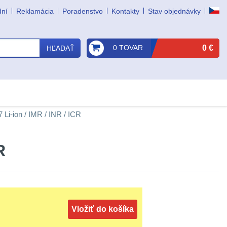
dní
Reklamácia
Poradenstvo
Kontakty
Stav objednávky
0 TOVAR
0 €
HĽADAŤ
 Li-ion / IMR / INR / ICR
R
Vložiť do košíka