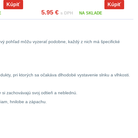
Kúpiť
Kúpiť
5.95
€
s DPH
E
NA SKLADE
 prvý pohľad môžu vyzerať podobne, každý z nich má špecifické
dukty, pri ktorých sa očakáva dlhodobé vystavenie slnku a vlhkosti.
 si zachovávajú svoj odtieň a neblednú.
niam, hnilobe a zápachu.