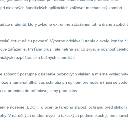
e pri niektorých špecifických aplikáciách znižovať mechanický komfort.
áte materiál, ktorý zvládne extrémne zaťaženie, ťah a drsné zaobchád
okú štrukturálnu pevnosť. Výborne odolávajú treniu o skaly, konáre či
ové zaťaženie. Pri ťahu pruží, ale netrhá sa, čo zvyšuje nosnosť celéh
nických rozpúšťadiel a bežných chemikálií.
 spôsobiť postupné oslabenie nylonových vlákien a mierne vyblednutie f
 môže znamenať dlhší čas schnutia pri úplnom premočení (rieši se vo
o sa premieta do prémiovej ceny produktov.
denné nosenie (EDC). Tu oceníte farebnú stálosť, ochranu pred slnkom 
atohy. V náročných outdoorových a taktických podmienkach je mechanic