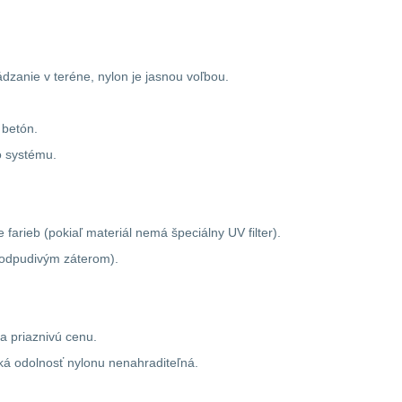
zanie v teréne, nylon je jasnou voľbou.
 betón.
o systému.
arieb (pokiaľ materiál nemá špeciálny UV filter).
doodpudivým záterom).
a priaznivú cenu.
ká odolnosť nylonu nenahraditeľná.