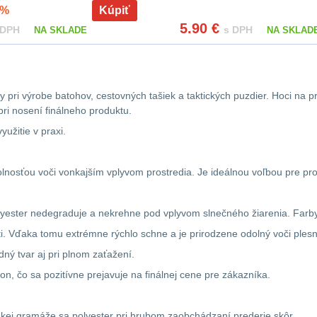
%
Kúpiť
5.90
€
 DPH
s DPH
NA SKLADE
NA SKLAD
ly pri výrobe batohov, cestovných tašiek a taktických puzdier. Hoci na
pri nosení finálneho produktu.
užitie v praxi.
olnosťou voči vonkajším vplyvom prostredia. Je ideálnou voľbou pre pro
polyester nedegraduje a nekrehne pod vplyvom slnečného žiarenia. Farby
i. Vďaka tomu extrémne rýchlo schne a je prirodzene odolný voči ples
dný tvar aj pri plnom zaťažení.
on, čo sa pozitívne prejavuje na finálnej cene pre zákazníka.
akej gramáže sa polyester pri hrubom zaobchádzaní prederie skôr.