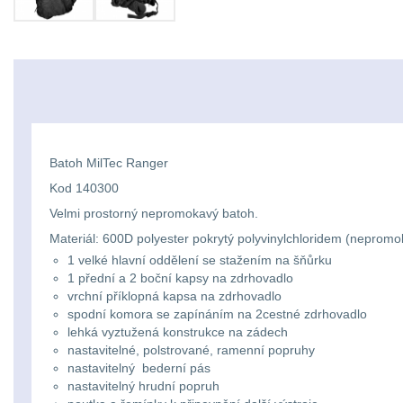
Batoh MilTec Ranger
Kod 140300
Velmi prostorný nepromokavý batoh.
Materiál: 600D polyester pokrytý polyvinylchloridem (nepromo
1 velké hlavní oddělení se stažením na šňůrku
1 přední a 2 boční kapsy na zdrhovadlo
vrchní příklopná kapsa na zdrhovadlo
spodní komora se zapínáním na 2cestné zdrhovadlo
lehká vyztužená konstrukce na zádech
nastavitelné, polstrované, ramenní popruhy
nastavitelný bederní pás
nastavitelný hrudní popruh