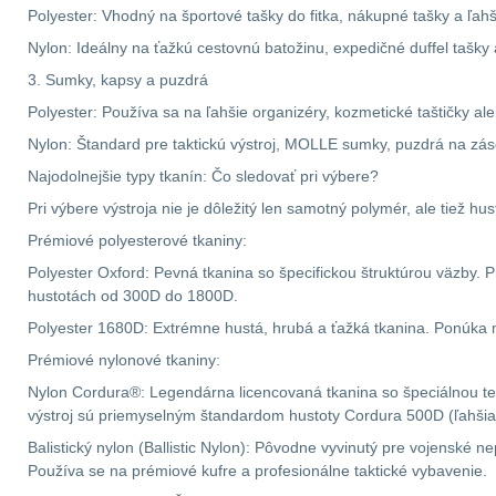
Polyester: Vhodný na športové tašky do fitka, nákupné tašky a ľahš
Nylon: Ideálny na ťažkú cestovnú batožinu, expedičné duffel tašk
3. Sumky, kapsy a puzdrá
Polyester: Používa sa na ľahšie organizéry, kozmetické taštičky a
Nylon: Štandard pre taktickú výstroj, MOLLE sumky, puzdrá na zás
Najodolnejšie typy tkanín: Čo sledovať pri výbere?
Pri výbere výstroja nie je dôležitý len samotný polymér, ale tiež h
Prémiové polyesterové tkaniny:
Polyester Oxford: Pevná tkanina so špecifickou štruktúrou väzby
hustotách od 300D do 1800D.
Polyester 1680D: Extrémne hustá, hrubá a ťažká tkanina. Ponúka 
Prémiové nylonové tkaniny:
Nylon Cordura®: Legendárna licencovaná tkanina so špeciálnou tex
výstroj sú priemyselným štandardom hustoty Cordura 500D (ľahšia
Balistický nylon (Ballistic Nylon): Pôvodne vyvinutý pre vojenské 
Používa se na prémiové kufre a profesionálne taktické vybavenie.