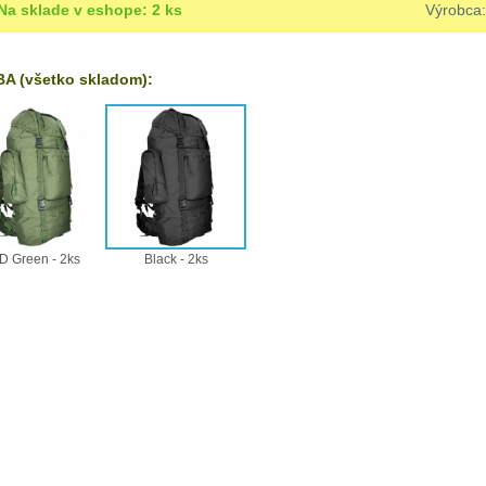
Na sklade v eshope: 2 ks
Výrobc
A (všetko skladom):
D Green - 2ks
Black - 2ks