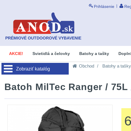
Prihlásenie
Reg
PRÉMIOVÉ OUTDOOROVÉ VYBAVENIE
AKCIE!
Svietidlá a čelovky
Batohy a tašky
Dopln
Obchod
Batohy a tašky
Zobraziť katalóg
Batoh MilTec Ranger / 75L