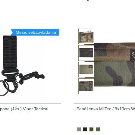
Měsíc sebaovládania
pona (1ks.) Viper Tactical
Peněženka MilTec / 9x13cm 