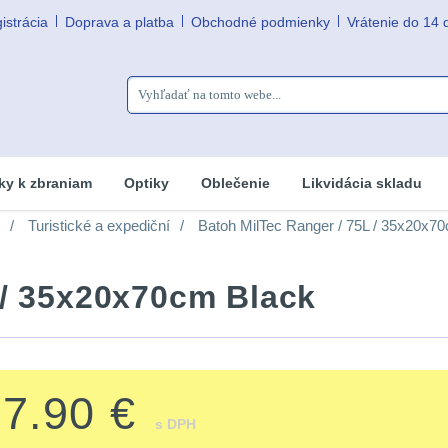
istrácia
Doprava a platba
Obchodné podmienky
Vrátenie do 14 
ky k zbraniam
Optiky
Oblečenie
Likvidácia skladu
Turistické a expediční
Batoh MilTec Ranger / 75L / 35x20x7
 / 35x20x70cm Black
67.90 €
s DPH