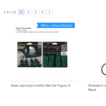
1-4 z 13
1
2
3
4
Měsíc sebaovládania
Sada stanových kolíků Nite Ize Figure 9
Modulární s
Black