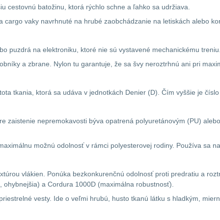
iu cestovnú batožinu, ktorá rýchlo schne a ľahko sa udržiava.
y a cargo vaky navrhnuté na hrubé zaobchádzanie na letiskách alebo ko
lebo puzdrá na elektroniku, ktoré nie sú vystavené mechanickému treniu
obníky a zbrane. Nylon tu garantuje, že sa švy neroztrhnú ani pri ma
ustota tkania, ktorá sa udáva v jednotkách Denier (D). Čím vyššie je čís
. Pre zaistenie nepremokavosti býva opatrená polyuretánovým (PU) ale
maximálnu možnú odolnosť v rámci polyesterovej rodiny. Používa sa n
túrou vlákien. Ponúka bezkonkurenčnú odolnosť proti predratiu a rozt
, ohybnejšia) a Cordura 1000D (maximálna robustnosť).
nepriestrelné vesty. Ide o veľmi hrubú, husto tkanú látku s hladkým, m