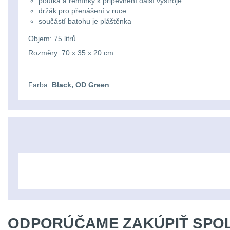
poutka a řemínky k připevnění další výstroje
držák pro přenášení v ruce
součástí batohu je pláštěnka
Objem: 75 litrů
Rozměry: 70 x 35 x 20 cm
Farba:
Black, OD Green
ODPORÚČAME ZAKÚPIŤ SPOL