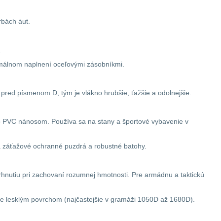
rbách áut.
.
ximálnom naplnení oceľovými zásobníkmi.
lo pred písmenom D, tým je vlákno hrubšie, ťažšie a odolnejšie.
bo PVC nánosom. Používa sa na stany a športové vybavenie v
a záťažové ochranné puzdrá a robustné batohy.
rhnutiu pri zachovaní rozumnej hmotnosti. Pre armádnu a taktickú
ierne lesklým povrchom (najčastejšie v gramáži 1050D až 1680D).