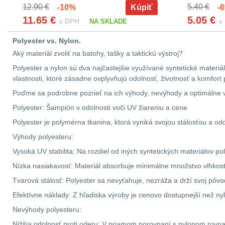
12.90 €
5.40 €
-10%
Kúpiť
-6
11.65
€
5.05
€
s DPH
s
NA SKLADE
Polyester vs. Nylon.
Aký materiál zvoliť na batohy, tašky a taktickú výstroj?
Polyester a nylon sú dva najčastejšie využívané syntetické materiá
vlastnosti, ktoré zásadne ovplyvňujú odolnosť, životnosť a komfort 
Poďme sa podrobne pozrieť na ich výhody, nevýhody a optimálne vy
Polyester: Šampión v odolnosti voči UV žiareniu a cene
Polyester je polymérna tkanina, ktorá vyniká svojou stálosťou a od
Výhody polyesteru:
Vysoká UV stabilita: Na rozdiel od iných syntetických materiálov 
Nízka nasiakavosť: Materiál absorbuje minimálne množstvo vlhkost
Tvarová stálosť: Polyester sa nevyťahuje, nezráža a drží svoj pôvo
Efektívne náklady: Z hľadiska výroby je cenovo dostupnejší než nyl
Nevýhody polyesteru:
Nižšia odolnosť proti oderu: V priamom porovnaní s nylonom rovn