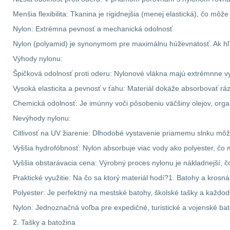
Menšia flexibilita: Tkanina je rigidnejšia (menej elastická), čo môž
Nylon: Extrémna pevnosť a mechanická odolnosť
Nylon (polyamid) je synonymom pre maximálnu húževnatosť. Ak hľad
Výhody nylonu:
Špičková odolnosť proti oderu: Nylonové vlákna majú extrémnne vys
Vysoká elasticita a pevnosť v ťahu: Materiál dokáže absorbovať ráz
Chemická odolnosť: Je imúnny voči pôsobeniu väčšiny olejov, orga
Nevýhody nylonu:
Citlivosť na UV žiarenie: Dlhodobé vystavenie priamemu slnku môže
Vyššia hydrofóbnosť: Nylon absorbuje viac vody ako polyester, čo
Vyššia obstarávacia cena: Výrobný proces nylonu je nákladnejší, č
Praktické využitie: Na čo sa ktorý materiál hodí?1. Batohy a krosná
Polyester: Je perfektný na mestské batohy, školské tašky a každo
Nylon: Jednoznačná voľba pre expedičné, turistické a vojenské b
2. Tašky a batožina