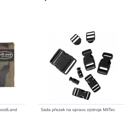
WoodLand
Sada přezek na opravu výstroje MilTec