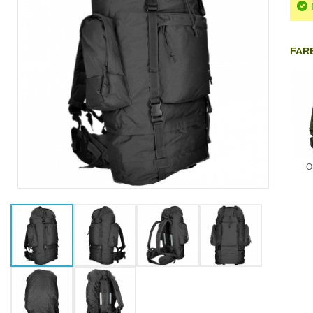
FARB
O