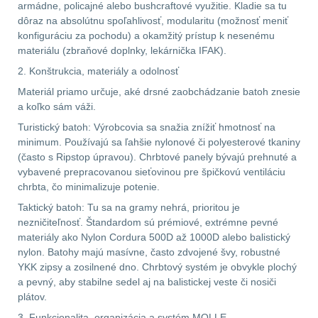
armádne, policajné alebo bushcraftové využitie. Kladie sa tu
dôraz na absolútnu spoľahlivosť, modularitu (možnosť meniť
AR15
12
konfiguráciu za pochodu) a okamžitý prístup k nesenému
materiálu (zbraňové doplnky, lekárnička IFAK).
AK47
10
2. Konštrukcia, materiály a odolnosť
Materiál priamo určuje, aké drsné zaobchádzanie batoh znesie
.22
10
a koľko sám váži.
Turistický batoh: Výrobcovia sa snažia znížiť hmotnosť na
.223 (5.56mm)
9
minimum. Používajú sa ľahšie nylonové či polyesterové tkaniny
(často s Ripstop úpravou). Chrbtové panely bývajú prehnuté a
.243 .260 (6.5mm)
7
vybavené prepracovanou sieťovinou pre špičkovú ventiláciu
chrbta, čo minimalizuje potenie.
.270 .280 (7mm)
8
Taktický batoh: Tu sa na gramy nehrá, prioritou je
nezničiteľnosť. Štandardom sú prémiové, extrémne pevné
materiály ako Nylon Cordura 500D až 1000D alebo balistický
.30 .308 (7.62mm)
nylon. Batohy majú masívne, často zdvojené švy, robustné
11
YKK zipsy a zosilnené dno. Chrbtový systém je obvykle plochý
a pevný, aby stabilne sedel aj na balistickej veste či nosiči
12GA, 20GA
14
plátov.
3. Funkcionalita, organizácia a systém MOLLE