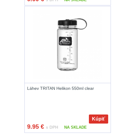
DOPLNKY K
ZBRANIAM
(663)
Montáže na zbraň
556
Montáže pro svítilny
18
Boční montáže
11
Adaptéry a risery
38
Láhev TRITAN Helikon 550ml clear
Montáže pro optiku
180
Kúpiť
Montáže na hlaveň
3
9.95
€
s DPH
NA SKLADE