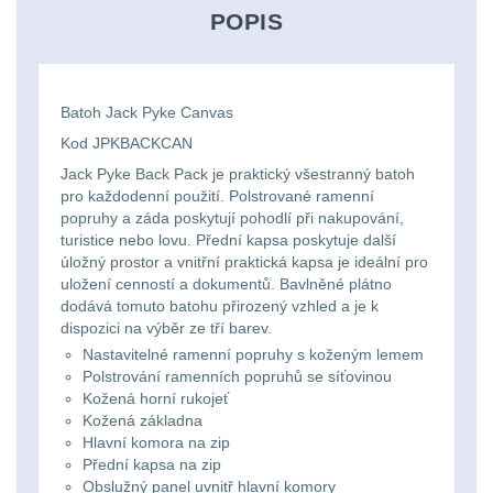
Svítilny
POPIS
Peněženky
pro
Svietidlá s magnetom
2
21700
Doplňky
Svietidlá CRI≥90
1
Batoh Jack Pyke Canvas
baterie
k
Kod JPKBACKCAN
Laserové značkovače
9
batohům
Jack Pyke Back Pack je praktický všestranný batoh
Svítilny
pro každodenní použití. Polstrované ramenní
Držiaky a
pro
popruhy a záda poskytují pohodlí při nakupování,
príslušenstvo
34
turistice nebo lovu. Přední kapsa poskytuje další
26650
úložný prostor a vnitřní praktická kapsa je ideální pro
uložení cenností a dokumentů. Bavlněné plátno
7
baterie
dodává tomuto batohu přirozený vzhled a je k
dispozici na výběr ze tří barev.
18650
1
Svítilny
Nastavitelné ramenní popruhy s koženým lemem
Polstrování ramenních popruhů se síťovinou
pro
14500 / AA / AAA
4
Kožená horní rukojeť
Kožená základna
CR123A
Hlavní komora na zip
16340 a CR123
1
nebo
Přední kapsa na zip
Obslužný panel uvnitř hlavní komory