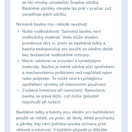
se líbí mnoha uživatelům.Snadná údržba:
kempingové
Bavlněné výrobky obvykle lze prát v pračce, což
Nad 30 L
74
usnadňuje jejich údržbu.
lampy
Nicméně bavlna má i několik nevýhod:
Batohy přes rameno
Nízká voděodolnost: Samotná bavlna není
15
Potápačské
voděodolný materiál. Voda může snadno
proniknout skrz ni, proto se bavlněné tašky a
svetlá
Cestovní batohy a
batohy nedoporučují pro použití za silného deště
tašky
6
bez dodatečné voděodolné ochrany.
Kapesní
Menší odolnost ve srovnání s syntetickými
materiály: Bavlna je méně odolná vůči opotřebení
Dětské batohy
3
svítilny
a mechanickému poškození než například nylon
nebo polyester. To může vést k rychlejšímu
Brašne a tašky
45
opotřebení výrobku při intenzivním používání.
Policejní
Zvýšená hmotnost při namočení: Namočená
bavlna se stává těžší, což může způsobit
svítilny
Ledvinky
60
nepohodlí při nošení.
Duffle bagy
25
Bavlněné tašky a batohy jsou ideální pro každodenní
Vyhledávací
použití ve městě, na práci, do školy, lehké procházky
svítilny
a pikniky, kdy není potřeba vysoká ochrana proti
Univerzalní tašky
60
vlhkosti a odolnost. V každém případě je důležité