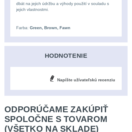
dbát na jejich údržbu a výhody použití v souladu s
Lovecké
Přepravne tašky na
jejich vlastnostmi.
zbraně
39
svítilny
Farba:
Green, Brown, Fawn
Hydratační vaky
10
Nabíjacie
baterky
Pouzdra a Kapsy
614
HODNOTENIE
Organizéry
109
Svietidlá
s
Na opasek
136
magnetom
Napíšte užívateľskú recenziu
Na láhev
43
Svietidlá
Na zasobniky
157
CRI≥90
ODPORÚČAME ZAKÚPIŤ
SPOLOČNE S TOVAROM
Odhazováky
39
Laserové
(VŠETKO NA SKLADE)