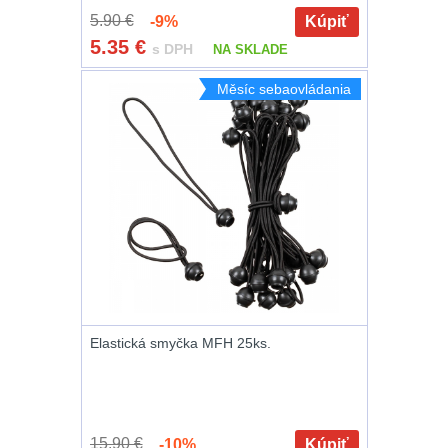
5.90 €
-9%
Kúpiť
Peněženky
14
5.35
€
s DPH
NA SKLADE
Doplňky k batohům
535
Měsíc sebaovládania
Ramenní popruhy a
vycpávky
10
Karabiny a přezky
75
Kroužky, šňůrky,
koncovky
25
Nášivky
105
Elastická smyčka MFH 25ks.
Samonavíjecí
držáky
1
15.90 €
-10%
Kúpiť