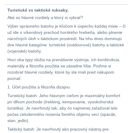
Předpažbí
55
Turistické vs taktické ruksaky.
Pažby
51
Aké sú hlavné rozdiely a ktorý si vybrať?
Výber správneho batohu je kľúčom k úspechu každej misie – či
Raily, lišty, krytky
66
už ide o víkendový prechod horského hrebeňa, alebo plnenie
náročných úloh v taktickom prostredí. Na trhu dnes dominujú
Přední taktické
dve hlavné kategórie: turistické (outdoorové) batohy a taktické
(vojenské) batohy.
rukojeti
50
Hoci oba typy slúžia na prenášanie výstroja, ich konštrukcia,
materiály a filozofia použitia sa zásadne líšia. Poďme si
Mechanická mířidla
rozobrať hlavné rozdiely, ktoré by ste mali pred nákupom
30
poznať.
1. Účel použitia a filozofia dizajnu
Pistolové rukojeti
20
Turistický batoh: Jeho hlavným cieľom je maximálny komfort
pri dlhom pochode (trekking, kempovanie, vysokohorská
Dvojnožky
39
turistika). Je navrhnutý tak, aby čo najmenej zaťažoval telo
počas celodenného nosenia fixného objemu vecí (spacák,
Príslušenstvo
18
stan, jedlo).
Taktický batoh: Je navrhnutý ako pracovný nástroj pre
Čistenie zbraní
39