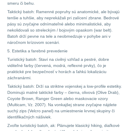
smeru či behu.
.223 (5.56mm)
9
Taktický batoh: Ramenné popruhy sú anatomické, ale bývajú
tenšie a tuhšie, aby neprekážali pri zalícení zbrane. Bedrové
.243 .260 (6.5mm)
7
pásy sú zvyčajne odnímateľné alebo minimalistické, aby
nekolidovali so streleckým / bojovým opaskom (war belt).
Batoh drží pevne na tele a neobmedzuje v pohybe ani v
.270 .280 (7mm)
7
náročnom krízovom scenári.
5. Estetika a farebné prevedenie
.30 .308 (7.62mm)
11
Turistický batoh: Staví na civilný vzhľad a pestré, dobre
viditeľné farby (červená, modrá, reflexné prvky), čo je
praktické pre bezpečnosť v horách a ľahkú lokalizáciu
12GA, 20GA
10
záchranármi.
Taktický batoh: Drží sa striktne vojenskej a low-profile estetiky.
.40 .41
6
Dominujú matné taktické farby – čierna, olivová (Olive Drab),
Coyote Brown, Ranger Green alebo maskovacie vzory
.44 .45
6
(Multicam, Vz. 2007). Na vonkajšej strane zvyčajne nájdete
suchý zips (Velcro panel) na umiestnenie krvnej skupiny či
.357 .38 (9mm)
7
identifikačných nášiviek.
Zvoľte turistický batoh, ak: Plánujete klasický hiking, diaľkové
1911
6