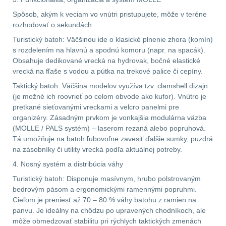
.40 .41
11
Spôsob, akým k veciam vo vnútri pristupujete, môže v teréne
rozhodovať o sekundách.
.44 .45
12
Turistický batoh: Väčšinou ide o klasické plnenie zhora (komín)
s rozdelením na hlavnú a spodnú komoru (napr. na spacák).
.357 .38 (9mm)
12
Obsahuje dedikované vrecká na hydrovak, bočné elastické
vrecká na fľaše s vodou a pútka na trekové palice či cepíny.
1911
9
Taktický batoh: Väčšina modelov využíva tzv. clamshell dizajn
(je možné ich roovrieť po celom obvode ako kufor). Vnútro je
AR10
6
pretkané sieťovanými vreckami a velcro panelmi pre
organizéry. Zásadným prvkom je vonkajšia modulárna väzba
(MOLLE / PALS systém) – laserom rezaná alebo popruhová.
Náradie a nástroje k
Tá umožňuje na batoh ľubovoľne zavesiť ďalšie sumky, puzdrá
zbraniam
34
na zásobníky či utility vrecká podľa aktuálnej potreby.
4. Nosný systém a distribúcia váhy
AR15
19
Turistický batoh: Disponuje masívnym, hrubo polstrovaným
bedrovým pásom a ergonomickými ramennými popruhmi.
AK47
9
Cieľom je preniesť až 70 – 80 % váhy batohu z ramien na
panvu. Je ideálny na chôdzu po upravených chodníkoch, ale
.22
7
môže obmedzovať stabilitu pri rýchlych taktických zmenách