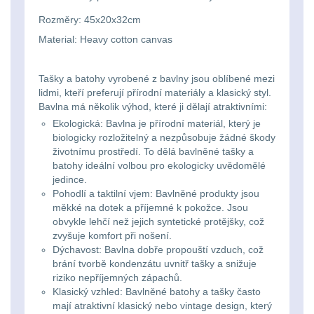
Li-
Nabíjačky
9
Rozměry: 45x20x32cm
ion
Material: Heavy cotton canvas
Náhradné diely
7
16340
baterie
BATOHY A TAŠKY
Tašky a batohy vyrobené z bavlny jsou oblíbené mezi
lidmi, kteří preferují přírodní materiály a klasický styl.
(1568)
Bavlna má několik výhod, které ji dělají atraktivními:
Čelové
Ekologická: Bavlna je přírodní materiál, který je
Turistické a expediční
38
svetlá
biologicky rozložitelný a nezpůsobuje žádné škody
životnímu prostředí. To dělá bavlněné tašky a
-
batohy ideální volbou pro ekologicky uvědomělé
Městské batohy
41
jedince.
čelovky
Pohodlí a taktilní vjem: Bavlněné produkty jsou
Batohy
216
měkké na dotek a příjemné k pokožce. Jsou
obvykle lehčí než jejich syntetické protějšky, což
Taktické
zvyšuje komfort při nošení.
Méně než 10 L
13
svietidlá
Dýchavost: Bavlna dobře propouští vzduch, což
brání tvorbě kondenzátu uvnitř tašky a snižuje
10 - 20 L
26
riziko nepříjemných zápachů.
Lucerny
Klasický vzhled: Bavlněné batohy a tašky často
mají atraktivní klasický nebo vintage design, který
20 - 30 L
103
a