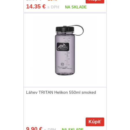
Zámky
1
14.35
€
s DPH
NA SKLADE
Nepromokavý potahy
a vaky
18
Adaptéry
33
Nože
164
Taktická pera
5
Láhve
16
Láhev TRITAN Helikon 550ml smoked
Lékárničky
17
Na přežití
25
Kúpiť
Ostatní
45
9.90
€
s DPH
NA SKLADE