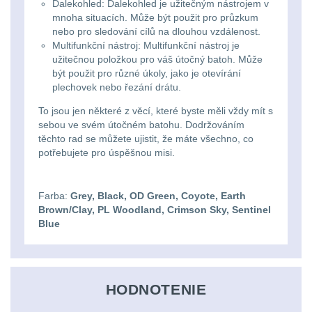
Dalekohled: Dalekohled je užitečným nástrojem v
mnoha situacích. Může být použit pro průzkum
DOPLNKY K
nebo pro sledování cílů na dlouhou vzdálenost.
ZBRANIAM
(661)
Multifunkční nástroj: Multifunkční nástroj je
užitečnou položkou pro váš útočný batoh. Může
být použit pro různé úkoly, jako je otevírání
Montáže na zbraň
556
plechovek nebo řezání drátu.
Montáže pro svítilny
To jsou jen některé z věcí, které byste měli vždy mít s
sebou ve svém útočném batohu. Dodržováním
18
těchto rad se můžete ujistit, že máte všechno, co
potřebujete pro úspěšnou misi.
Boční montáže
11
Adaptéry a risery
38
Farba:
Grey, Black, OD Green, Coyote, Earth
Brown/Clay, PL Woodland, Crimson Sky, Sentinel
Blue
Montáže pro optiku
180
Montáže na hlaveň
3
HODNOTENIE