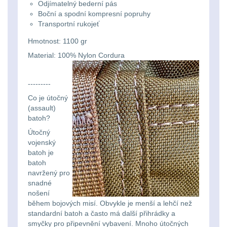
Odjímatelný bederní pás
Lovecké
Boční a spodní kompresní popruhy
Přepravne tašky na
Transportní rukojeť
zbraně
39
svítilny
Hmotnost: 1100 gr
Hydratační vaky
10
Material: 100% Nylon Cordura
Nabíjacie
baterky
Pouzdra a Kapsy
612
---------
Co je útočný
Organizéry
109
Svietidlá
(assault)
batoh?
s
Na opasek
136
Útočný
magnetom
vojenský
Na láhev
43
batoh je
batoh
Svietidlá
navržený pro
Na zasobniky
157
CRI≥90
snadné
nošení
Odhazováky
39
během bojových misí. Obvykle je menší a lehčí než
Laserové
standardní batoh a často má další přihrádky a
smyčky pro připevnění vybavení. Mnoho útočných