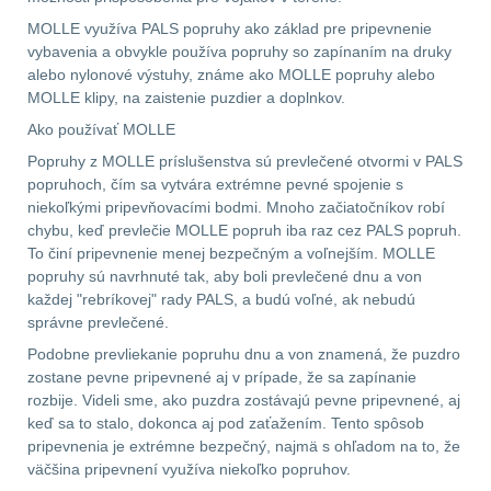
MOLLE využíva PALS popruhy ako základ pre pripevnenie
Prilby
4
vybavenia a obvykle používa popruhy so zapínaním na druky
alebo nylonové výstuhy, známe ako MOLLE popruhy alebo
MOLLE klipy, na zaistenie puzdier a doplnkov.
Šiltovky
29
Ako používať MOLLE
Taktické opasky
45
Popruhy z MOLLE príslušenstva sú prevlečené otvormi v PALS
popruhoch, čím sa vytvára extrémne pevné spojenie s
Chrániče
niekoľkými pripevňovacími bodmi. Mnoho začiatočníkov robí
10
chybu, keď prevlečie MOLLE popruh iba raz cez PALS popruh.
To činí pripevnenie menej bezpečným a voľnejším. MOLLE
Ponča a pláštěnky
11
popruhy sú navrhnuté tak, aby boli prevlečené dnu a von
každej "rebríkovej" rady PALS, a budú voľné, ak nebudú
Čepice, kukly, šátky
24
správne prevlečené.
Podobne prevliekanie popruhu dnu a von znamená, že puzdro
Chrániče sluchu
7
zostane pevne pripevnené aj v prípade, že sa zapínanie
rozbije. Videli sme, ako puzdra zostávajú pevne pripevnené, aj
Nášivky
74
keď sa to stalo, dokonca aj pod zaťažením. Tento spôsob
pripevnenia je extrémne bezpečný, najmä s ohľadom na to, že
väčšina pripevnení využíva niekoľko popruhov.
Ostatní
50