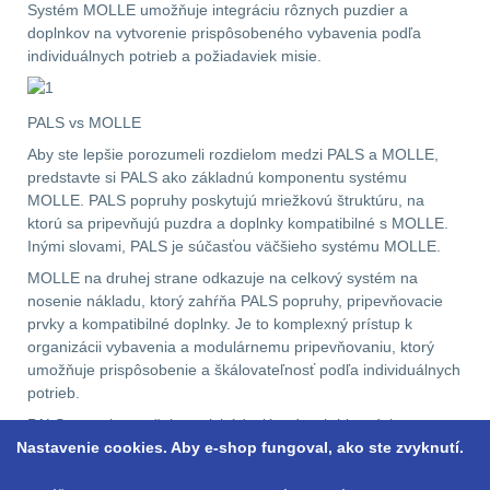
Systém MOLLE umožňuje integráciu rôznych puzdier a
doplnkov na vytvorenie prispôsobeného vybavenia podľa
LIKVIDÁCIA SKLADU
individuálnych potrieb a požiadaviek misie.
(78)
PALS vs MOLLE
Horolezectvo
6
Aby ste lepšie porozumeli rozdielom medzi PALS a MOLLE,
predstavte si PALS ako základnú komponentu systému
Karabíny
1
MOLLE. PALS popruhy poskytujú mriežkovú štruktúru, na
ktorú sa pripevňujú puzdra a doplnky kompatibilné s MOLLE.
Laná
2
Inými slovami, PALS je súčasťou väčšieho systému MOLLE.
MOLLE na druhej strane odkazuje na celkový systém na
Magnézium
3
nosenie nákladu, ktorý zahŕňa PALS popruhy, pripevňovacie
prvky a kompatibilné doplnky. Je to komplexný prístup k
Outdoorová obuv
1
organizácii vybavenia a modulárnemu pripevňovaniu, ktorý
umožňuje prispôsobenie a škálovateľnosť podľa individuálnych
potrieb.
Príslušenstvo
1
PALS popruhy zvyčajne prichádzajú v dvoch hlavných
Nastavenie cookies. Aby e-shop fungoval, ako ste zvyknutí.
variantoch. Laserom rezané je lacnejšia a nízkoprofilová
Oblečenie na turistiku
67
metóda výroby rebríkového systému. Štandardné PALS je