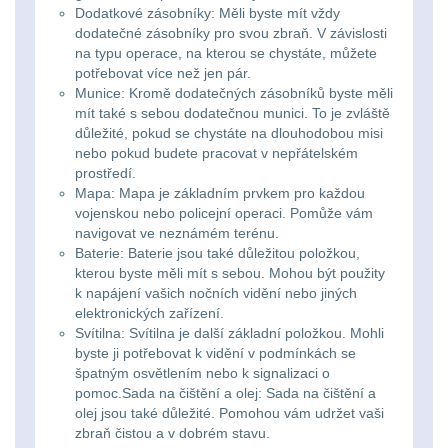
Zámky
1
Dodatkové zásobníky: Měli byste mít vždy
dodatečné zásobníky pro svou zbraň. V závislosti
na typu operace, na kterou se chystáte, můžete
Nepromokavý potahy
potřebovat více než jen pár.
a vaky
18
Munice: Kromě dodatečných zásobníků byste měli
mít také s sebou dodatečnou munici. To je zvláště
Adaptéry
32
důležité, pokud se chystáte na dlouhodobou misi
nebo pokud budete pracovat v nepřátelském
prostředí.
Nože
164
Mapa: Mapa je základním prvkem pro každou
vojenskou nebo policejní operaci. Pomůže vám
Taktická pera
4
navigovat ve neznámém terénu.
Baterie: Baterie jsou také důležitou položkou,
kterou byste měli mít s sebou. Mohou být použity
Láhve
16
k napájení vašich nočních vidění nebo jiných
elektronických zařízení.
Lékárničky
17
Svítilna: Svítilna je další základní položkou. Mohli
byste ji potřebovat k vidění v podmínkách se
Na přežití
špatným osvětlením nebo k signalizaci o
25
pomoc.Sada na čištění a olej: Sada na čištění a
olej jsou také důležité. Pomohou vám udržet vaši
Ostatní
45
zbraň čistou a v dobrém stavu.