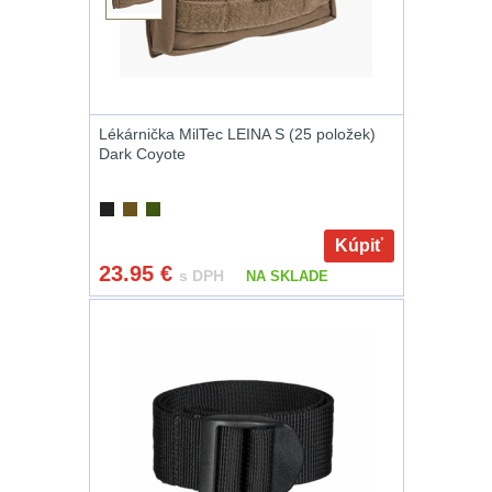
.40 .41
10
.44 .45
11
.357 .38 (9mm)
11
Lékárnička MilTec LEINA S (25 položek)
Dark Coyote
1911
8
AR10
6
Kúpiť
23.95
€
s DPH
NA SKLADE
Náradie a nástroje k
zbraniam
33
AR15
19
AK47
9
.22
7