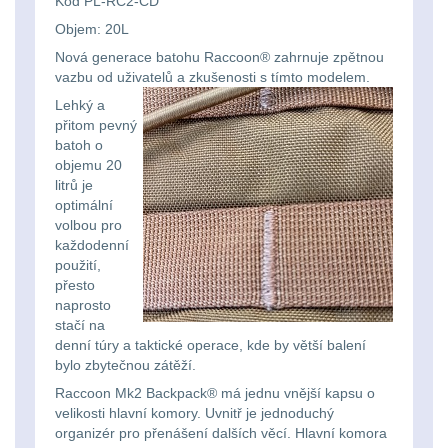
Kod PL-RC2-CD
Svítilny
Peněženky
Objem: 20L
pro
Svietidlá s magnetom
2
Nová generace batohu Raccoon® zahrnuje zpětnou
21700
Doplňky
vazbu od uživatelů a zkušenosti s tímto modelem.
Svietidlá CRI≥90
1
baterie
Lehký a
k
přitom pevný
Laserové značkovače
9
batohům
batoh o
Svítilny
objemu 20
litrů je
Držiaky a
pro
optimální
príslušenstvo
34
volbou pro
26650
každodenní
7
baterie
použití,
přesto
naprosto
18650
1
Svítilny
stačí na
denní túry a taktické operace, kde by větší balení
pro
14500 / AA / AAA
4
bylo zbytečnou zátěží.
CR123A
Raccoon Mk2 Backpack® má jednu vnější kapsu o
16340 a CR123
1
velikosti hlavní komory. Uvnitř je jednoduchý
nebo
organizér pro přenášení dalších věcí. Hlavní komora