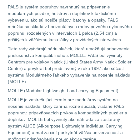
PALS je systém popruhov navrhnutý na pripevnenie
modulárnych puzdier, holstrov a doplnkov k taktickému
Velký oční reliéf
1
vybaveniu, ako sú nosiče plátov, batohy a opasky. PALS
mriežka sa skladá z horizontálnych radov pevného nylonového
Na dlouhé vzdálenosti
13
popruhu, rozdelených v intervaloch 1 palca (2,54 cm) a
prišitých k väčšiemu kusu látky v pravidelných intervaloch.
Multi-range
32
Tieto rady vytvárajú sériu slučiek, ktoré umožňujú pripevnenie
príslušenstva kompatibilného s MOLLE. PALS bol vyvinutý
Krátka a střední
Centrom pre vojakov Natick (United States Army Natick Soldier
vzdálenost
16
Center) a prvýkrát bol predstavený v roku 1997 ako súčasť
systému Modulárneho ľahkého vybavenia na nosenie nákladu
(MOLLE).
Monokuláry
5
MOLLE (Modular Lightweight Load-carrying Equipment)
Príslušenstvo pre
MOLLE je zastrešujúci termín pre modulárny systém na
optiku
9
nosenie nákladu, ktorý zahŕňa rôzne súčasti, vrátane PALS
popruhov, pripevňovacích prvkov a kompatibilných puzdier a
doplnkov. MOLLE bol vyvinutý ako náhrada za zastaraný
OBLEČENIE
(316)
systém ALICE (All-purpose Lightweight Individual Carrying
Equipment) a mal za cieľ poskytnúť väčšiu univerzálnosť a
Nosičy a vesty
65
možnosti prispôsobenia pre vojakov v teréne.