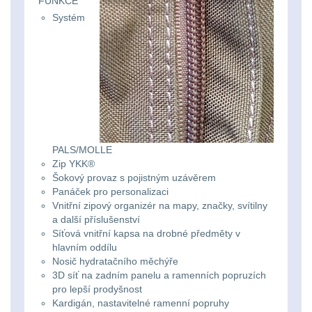
FUNKCE
Systém
kempingové
Nad 30 L
74
lampy
Batohy přes rameno
15
Potápačské
svetlá
Cestovní batohy a
tašky
6
Kapesní
PALS/MOLLE
Dětské batohy
3
Zip YKK®
svítilny
Šokový provaz s pojistným uzávěrem
Panáček pro personalizaci
Brašne a tašky
44
Policejní
Vnitřní zipový organizér na mapy, značky, svítilny
a další příslušenství
svítilny
Ledvinky
60
Síťová vnitřní kapsa na drobné předměty v
hlavním oddílu
Nosič hydratačního měchýře
Duffle bagy
25
Vyhledávací
3D síť na zadním panelu a ramenních popruzích
pro lepší prodyšnost
svítilny
Univerzalní tašky
59
Kardigán, nastavitelné ramenní popruhy