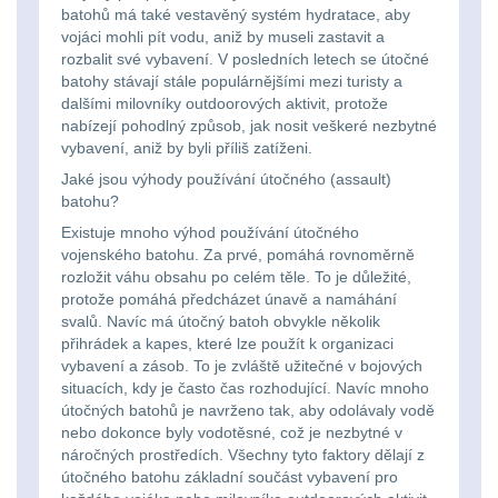
Na toaletní potřeby
3
značkovače
batohů má také vestavěný systém hydratace, aby
vojáci mohli pít vodu, aniž by museli zastavit a
Na lékárničku
46
rozbalit své vybavení. V posledních letech se útočné
Držiaky
batohy stávají stále populárnějšími mezi turisty a
a
dalšími milovníky outdoorových aktivit, protože
Na elektroniku
64
nabízejí pohodlný způsob, jak nosit veškeré nezbytné
príslušenstvo
vybavení, aniž by byli příliš zatíženi.
Puzdrá na mapy
24
Jaké jsou výhody používání útočného (assault)
batohu?
Na stehno
30
Nabíjačky
Existuje mnoho výhod používání útočného
vojenského batohu. Za prvé, pomáhá rovnoměrně
akumulátorů
Na suchý zip
95
rozložit váhu obsahu po celém těle. To je důležité,
protože pomáhá předcházet únavě a namáhání
Náhradné
svalů. Navíc má útočný batoh obvykle několik
Na svítilny
2
přihrádek a kapes, které lze použít k organizaci
diely
vybavení a zásob. To je zvláště užitečné v bojových
Cestovné púzdra
26
situacích, kdy je často čas rozhodující. Navíc mnoho
útočných batohů je navrženo tak, aby odolávaly vodě
Na zbraň
nebo dokonce byly vodotěsné, což je nezbytné v
33
náročných prostředích. Všechny tyto faktory dělají z
útočného batohu základní součást vybavení pro
Na granáty
12