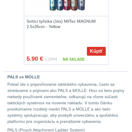
AR10
4
Svítící tyčinka (1ks) MilTec MAGNUM
2,5x35cm - Yellow
Popruhy a poutka
40
OPTIKY
(145)
Kúpiť
5.90
€
Kolimátory
53
s DPH
NA SKLADE
Zvětšovací moduly
5
PALS vs MOLLE
Pokiaľ ide o pripevňovanie taktického vybavenia, často sa
CQB
21
stretávame s pojmami ako PALS a MOLLE. Hoci sú tieto pojmy
niekedy používané zameniteľne, odkazujú na rôzne súčasti
Na vzduchovku
15
taktických systémov na nosenie nákladu. V tomto článku
preskúmame rozdiely medzi PALS a MOLLE a ako tieto
systémy spolupracujú, aby poskytli univerzálnu a spoľahlivú
Na kuše
2
platformu pre organizáciu a prenášanie vybavenia.
PALS (Pouch Attachment Ladder System)
Přesné střílení
22