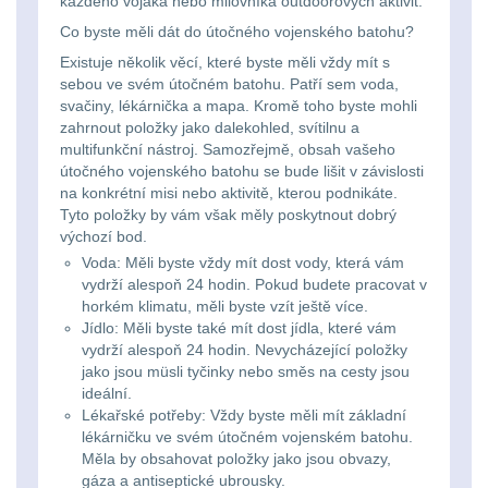
každého vojáka nebo milovníka outdoorových aktivit.
Co byste měli dát do útočného vojenského batohu?
Peněženky
14
Existuje několik věcí, které byste měli vždy mít s
sebou ve svém útočném batohu. Patří sem voda,
Doplňky k batohům
533
svačiny, lékárnička a mapa. Kromě toho byste mohli
zahrnout položky jako dalekohled, svítilnu a
Ramenní popruhy a
multifunkční nástroj. Samozřejmě, obsah vašeho
útočného vojenského batohu se bude lišit v závislosti
vycpávky
10
na konkrétní misi nebo aktivitě, kterou podnikáte.
Tyto položky by vám však měly poskytnout dobrý
Karabiny a přezky
75
výchozí bod.
Voda: Měli byste vždy mít dost vody, která vám
Kroužky, šňůrky,
vydrží alespoň 24 hodin. Pokud budete pracovat v
horkém klimatu, měli byste vzít ještě více.
koncovky
25
Jídlo: Měli byste také mít dost jídla, které vám
vydrží alespoň 24 hodin. Nevycházející položky
Nášivky
105
jako jsou müsli tyčinky nebo směs na cesty jsou
ideální.
Samonavíjecí
Lékařské potřeby: Vždy byste měli mít základní
lékárničku ve svém útočném vojenském batohu.
držáky
1
Měla by obsahovat položky jako jsou obvazy,
gáza a antiseptické ubrousky.