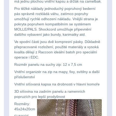
Li-
má jednu plochou vnitřní kapsu a držák na camelbak.
Nabíjačky
9
Pro těžké náklady jednoduchý popruhový bederní
ion
pás správně rozkládá váhu, zatímco popruhy
Náhradné diely
7
16340
umožňují rychlé odhození nákladu. Vnější strana je
pokryta popruhem kompatibilním se systémem
baterie
BATOHY A TAŠKY
MOLLE/PALS. Shockcord umožňuje připevnění
dalšího vybavení jako bundy, karimatky atd.
(1563)
Čelové
Ve spodní části jsou dvě kompresní pásky. Důkladně
přepracované rozložení, použité materiály a vysoká
Turistické a expediční
38
svetlá
kvalita dělají z Raccoon ideální batoh pro speciální
operace i EDC.
-
Městské batohy
41
Rozměr panelu na suchy zip: 12 x 7,5 cm
čelovky
Vnitřní organizér na zip na mapy, fixy, svítilny a další
Batohy
216
příslušenství
Taktické
Vnitřní síťovaná kapsa na drobnosti v hlavní komoře
Méně než 10 L
13
svietidlá
3D síťovina na zadním panelu a ramenních
popruzích pro lepší prodyšnost
10 - 20 L
26
Rozměry:
Lucerny
45x24x20cm
20 - 30 L
103
a