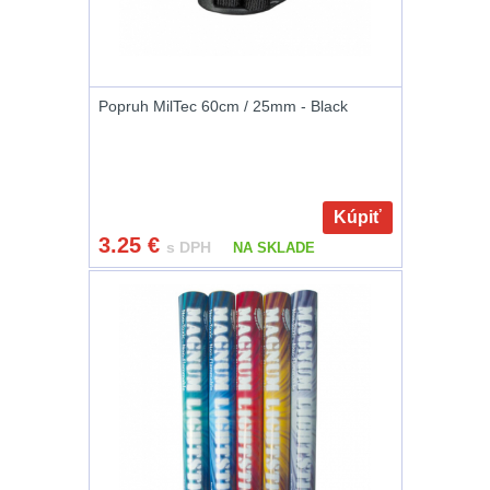
.223 (5.56mm)
8
.243 .260 (6.5mm)
7
Popruh MilTec 60cm / 25mm - Black
.270 .280 (7mm)
7
.30 .308 (7.62mm)
Kúpiť
11
3.25
€
s DPH
NA SKLADE
12GA, 20GA
10
.40 .41
6
.44 .45
6
.357 .38 (9mm)
7
1911
6