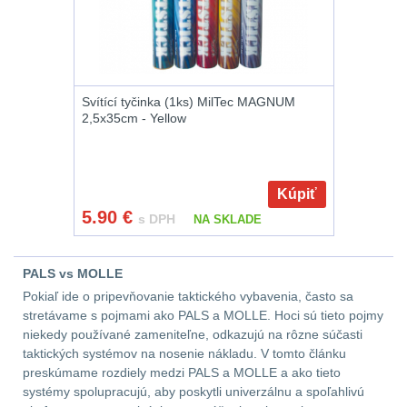
Velký oční reliéf
1
Na dlouhé vzdálenosti
13
Svítící tyčinka (1ks) MilTec MAGNUM
2,5x35cm - Yellow
Multi-range
32
Krátka a střední
Kúpiť
vzdálenost
16
5.90
€
s DPH
NA SKLADE
Monokuláry
5
PALS vs MOLLE
Príslušenstvo pre
Pokiaľ ide o pripevňovanie taktického vybavenia, často sa
optiku
9
stretávame s pojmami ako PALS a MOLLE. Hoci sú tieto pojmy
niekedy používané zameniteľne, odkazujú na rôzne súčasti
OBLEČENIE
taktických systémov na nosenie nákladu. V tomto článku
(316)
preskúmame rozdiely medzi PALS a MOLLE a ako tieto
systémy spolupracujú, aby poskytli univerzálnu a spoľahlivú
Nosičy a vesty
65