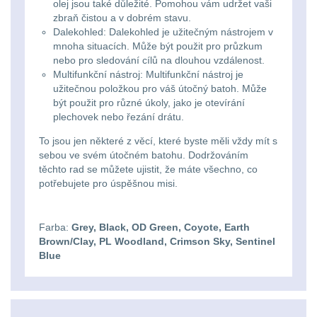
Předpažbí
55
olej jsou také důležité. Pomohou vám udržet vaši
zbraň čistou a v dobrém stavu.
Dalekohled: Dalekohled je užitečným nástrojem v
Pažby
51
mnoha situacích. Může být použit pro průzkum
nebo pro sledování cílů na dlouhou vzdálenost.
Raily, lišty, krytky
66
Multifunkční nástroj: Multifunkční nástroj je
užitečnou položkou pro váš útočný batoh. Může
být použit pro různé úkoly, jako je otevírání
Přední taktické
plechovek nebo řezání drátu.
rukojeti
50
To jsou jen některé z věcí, které byste měli vždy mít s
sebou ve svém útočném batohu. Dodržováním
Mechanická mířidla
těchto rad se můžete ujistit, že máte všechno, co
30
potřebujete pro úspěšnou misi.
Pistolové rukojeti
20
Farba:
Grey, Black, OD Green, Coyote, Earth
Brown/Clay, PL Woodland, Crimson Sky, Sentinel
Dvojnožky
39
Blue
Príslušenstvo
18
Čistenie zbraní
38