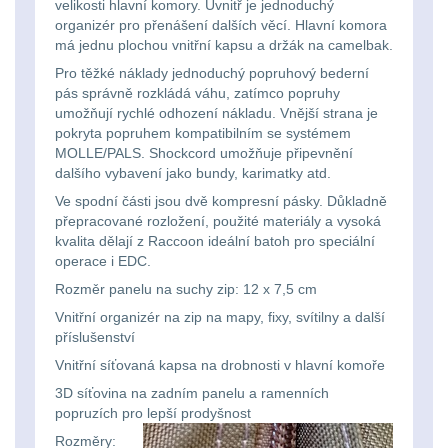
velikosti hlavní komory. Uvnitř je jednoduchý
organizér pro přenášení dalších věcí. Hlavní komora
kempingové
Nad 30 L
74
má jednu plochou vnitřní kapsu a držák na camelbak.
lampy
Pro těžké náklady jednoduchý popruhový bederní
Batohy přes rameno
pás správně rozkládá váhu, zatímco popruhy
15
umožňují rychlé odhození nákladu. Vnější strana je
Potápačské
pokryta popruhem kompatibilním se systémem
svetlá
MOLLE/PALS. Shockcord umožňuje připevnění
Cestovní batohy a
dalšího vybavení jako bundy, karimatky atd.
tašky
6
Ve spodní části jsou dvě kompresní pásky. Důkladně
Kapesní
přepracované rozložení, použité materiály a vysoká
Dětské batohy
3
svítilny
kvalita dělají z Raccoon ideální batoh pro speciální
operace i EDC.
Brašne a tašky
44
Rozměr panelu na suchy zip: 12 x 7,5 cm
Policejní
Vnitřní organizér na zip na mapy, fixy, svítilny a další
svítilny
Ledvinky
60
příslušenství
Vnitřní síťovaná kapsa na drobnosti v hlavní komoře
Duffle bagy
25
Vyhledávací
3D síťovina na zadním panelu a ramenních
popruzích pro lepší prodyšnost
svítilny
Univerzalní tašky
59
Rozměry: