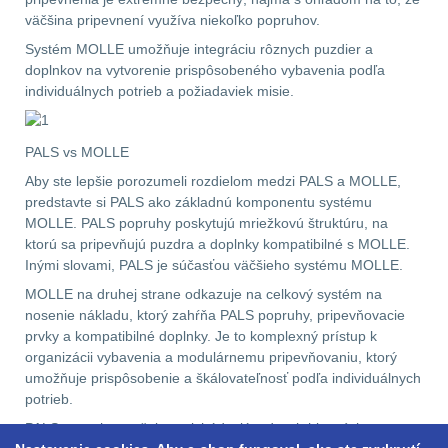
Pánske oblečenie na
väčšina pripevnení využíva niekoľko popruhov.
turistiku
34
Systém MOLLE umožňuje integráciu rôznych puzdier a
doplnkov na vytvorenie prispôsobeného vybavenia podľa
Dámske oblečenie na
individuálnych potrieb a požiadaviek misie.
turistiku
50
PALS vs MOLLE
Termoprádlo
16
Aby ste lepšie porozumeli rozdielom medzi PALS a MOLLE,
predstavte si PALS ako základnú komponentu systému
MOLLE. PALS popruhy poskytujú mriežkovú štruktúru, na
ktorú sa pripevňujú puzdra a doplnky kompatibilné s MOLLE.
Inými slovami, PALS je súčasťou väčšieho systému MOLLE.
MOLLE na druhej strane odkazuje na celkový systém na
nosenie nákladu, ktorý zahŕňa PALS popruhy, pripevňovacie
prvky a kompatibilné doplnky. Je to komplexný prístup k
organizácii vybavenia a modulárnemu pripevňovaniu, ktorý
umožňuje prispôsobenie a škálovateľnosť podľa individuálnych
potrieb.
PALS popruhy zvyčajne prichádzajú v dvoch hlavných