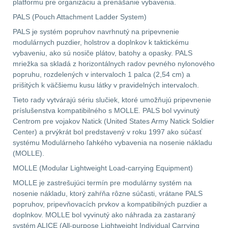
platformu pre organizáciu a prenášanie vybavenia.
PALS (Pouch Attachment Ladder System)
Prilby
4
PALS je systém popruhov navrhnutý na pripevnenie
modulárnych puzdier, holstrov a doplnkov k taktickému
Šiltovky
29
vybaveniu, ako sú nosiče plátov, batohy a opasky. PALS
mriežka sa skladá z horizontálnych radov pevného nylonového
Taktické opasky
45
popruhu, rozdelených v intervaloch 1 palca (2,54 cm) a
prišitých k väčšiemu kusu látky v pravidelných intervaloch.
Chrániče
10
Tieto rady vytvárajú sériu slučiek, ktoré umožňujú pripevnenie
príslušenstva kompatibilného s MOLLE. PALS bol vyvinutý
Ponča a pláštěnky
Centrom pre vojakov Natick (United States Army Natick Soldier
11
Center) a prvýkrát bol predstavený v roku 1997 ako súčasť
systému Modulárneho ľahkého vybavenia na nosenie nákladu
Čepice, kukly, šátky
24
(MOLLE).
MOLLE (Modular Lightweight Load-carrying Equipment)
Chrániče sluchu
7
MOLLE je zastrešujúci termín pre modulárny systém na
nosenie nákladu, ktorý zahŕňa rôzne súčasti, vrátane PALS
Nášivky
74
popruhov, pripevňovacích prvkov a kompatibilných puzdier a
doplnkov. MOLLE bol vyvinutý ako náhrada za zastaraný
Ostatní
50
systém ALICE (All-purpose Lightweight Individual Carrying