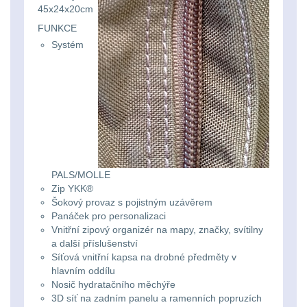
45x24x20cm
Lovecké
Přepravne tašky na
FUNKCE
zbraně
39
svítilny
Systém
Hydratační vaky
10
Nabíjacie
baterky
Pouzdra a Kapsy
612
Organizéry
109
Svietidlá
s
Na opasek
136
PALS/MOLLE
magnetom
Zip YKK®
Šokový provaz s pojistným uzávěrem
Na láhev
43
Panáček pro personalizaci
Svietidlá
Vnitřní zipový organizér na mapy, značky, svítilny
Na zasobniky
157
a další příslušenství
CRI≥90
Síťová vnitřní kapsa na drobné předměty v
hlavním oddílu
Odhazováky
39
Laserové
Nosič hydratačního měchýře
3D síť na zadním panelu a ramenních popruzích