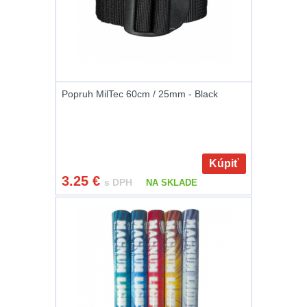
AR10
4
Popruhy a poutka
40
Popruh MilTec 60cm / 25mm - Black
OPTIKY
(145)
Kolimátory
53
Kúpiť
Zvětšovací moduly
5
3.25
€
s DPH
NA SKLADE
CQB
21
Na vzduchovku
15
Na kuše
2
Přesné střílení
22