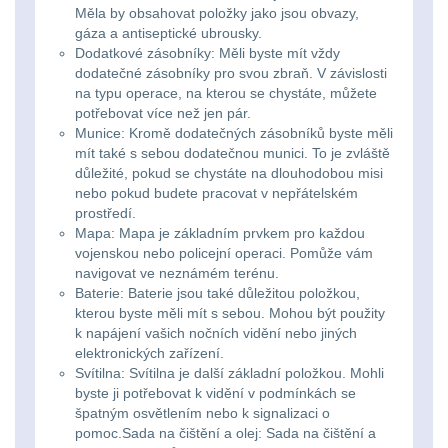
Měla by obsahovat položky jako jsou obvazy,
DOPLNKY K
gáza a antiseptické ubrousky.
Dodatkové zásobníky: Měli byste mít vždy
ZBRANIAM
(661)
dodatečné zásobníky pro svou zbraň. V závislosti
na typu operace, na kterou se chystáte, můžete
Montáže na zbraň
556
potřebovat více než jen pár.
Munice: Kromě dodatečných zásobníků byste měli
mít také s sebou dodatečnou munici. To je zvláště
Montáže pro svítilny
důležité, pokud se chystáte na dlouhodobou misi
18
nebo pokud budete pracovat v nepřátelském
prostředí.
Boční montáže
11
Mapa: Mapa je základním prvkem pro každou
vojenskou nebo policejní operaci. Pomůže vám
navigovat ve neznámém terénu.
Adaptéry a risery
38
Baterie: Baterie jsou také důležitou položkou,
kterou byste měli mít s sebou. Mohou být použity
Montáže pro optiku
k napájení vašich nočních vidění nebo jiných
180
elektronických zařízení.
Svítilna: Svítilna je další základní položkou. Mohli
byste ji potřebovat k vidění v podmínkách se
Montáže na hlaveň
3
špatným osvětlením nebo k signalizaci o
pomoc.Sada na čištění a olej: Sada na čištění a