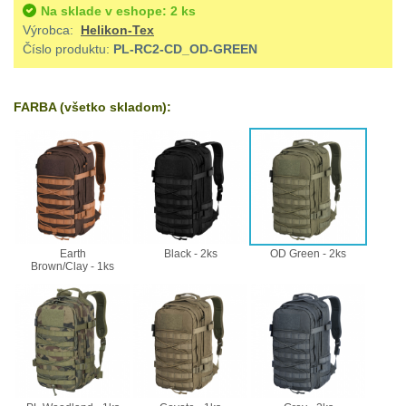
Ostatní
Univerzalní
střední
Na sklade v eshope: 2 ks
lm
Čelové svetlá - čelovky
3
Výrobca:
Helikon-Tex
tašky
vzdálenost
Číslo produktu:
PL-RC2-CD_OD-GREEN
Svítilny
Taktické svietidlá
10
Přepravne
Monokuláry
pro
FARBA (všetko skladom):
Lucerny a kempingové
tašky
AA/AAA/14500
lampy
1
Príslušenstvo
na
Li-
pre
Potápačské svetlá
2
zbraně
Ion
optiku
baterie
Kapesní svítilny
4
Hydratační
Earth
Black - 2ks
OD Green - 2ks
vaky
Policejní svítilny
4
Svítilny
Brown/Clay - 1ks
pro
Vyhledávací svítilny
5
Pouzdra
18650
a
Lovecké svítilny
1
baterie
Kapsy
Nabíjacie baterky
6