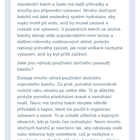
standardní batoh a často má další přihrádky a
smyčky pro připevnění vybavení. Mnoho útočných
Peněženky
14
batohů má také vestavěný systém hydratace, aby
vojáci mohli pít vodu, aniž by museli zastavit a
Doplňky k batohům
533
rozbalit své vybavení. V posledních letech se útočné
batohy stávají stále populárnějšími mezi turisty a
dalšími milovníky outdoorových aktivit, protože
Ramenní popruhy a
nabízejí pohodlný způsob, jak nosit veškeré nezbytné
vycpávky
10
vybavení, aniž by byli příliš zatíženi.
Jaké jsou výhody používání útočného (assault)
Karabiny a přezky
75
batohu?
Existuje mnoho výhod používání útočného
Kroužky, šňůrky,
vojenského batohu. Za prvé, pomáhá rovnoměrně
koncovky
25
rozložit váhu obsahu po celém těle. To je důležité,
protože pomáhá předcházet únavě a namáhání
svalů. Navíc má útočný batoh obvykle několik
Nášivky
105
přihrádek a kapes, které lze použít k organizaci
vybavení a zásob. To je zvláště užitečné v bojových
Samonavíjecí
situacích, kdy je často čas rozhodující. Navíc mnoho
držáky
1
útočných batohů je navrženo tak, aby odolávaly vodě
nebo dokonce byly vodotěsné, což je nezbytné v