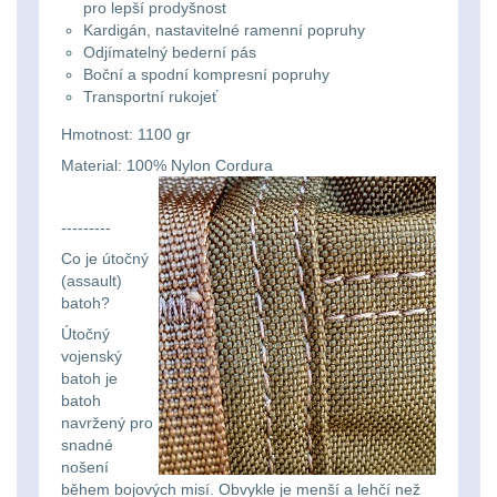
Na toaletní potřeby
3
značkovače
pro lepší prodyšnost
Kardigán, nastavitelné ramenní popruhy
Na lékárničku
46
Odjímatelný bederní pás
Držiaky
Boční a spodní kompresní popruhy
Transportní rukojeť
a
Na elektroniku
64
Hmotnost: 1100 gr
príslušenstvo
Puzdrá na mapy
24
Material: 100% Nylon Cordura
Na stehno
30
Nabíjačky
---------
akumulátorů
Co je útočný
Na suchý zip
95
(assault)
batoh?
Náhradné
Na svítilny
2
Útočný
vojenský
diely
Cestovné púzdra
26
batoh je
batoh
navržený pro
Na zbraň
33
snadné
nošení
Na granáty
12
během bojových misí. Obvykle je menší a lehčí než