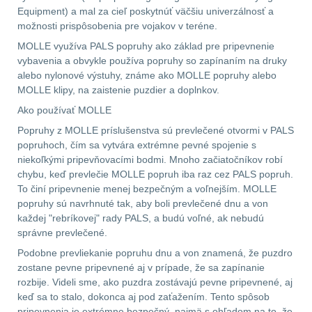
Equipment) a mal za cieľ poskytnúť väčšiu univerzálnosť a
možnosti prispôsobenia pre vojakov v teréne.
LIKVIDÁCIA SKLADU
MOLLE využíva PALS popruhy ako základ pre pripevnenie
(78)
vybavenia a obvykle používa popruhy so zapínaním na druky
alebo nylonové výstuhy, známe ako MOLLE popruhy alebo
Horolezectvo
6
MOLLE klipy, na zaistenie puzdier a doplnkov.
Ako používať MOLLE
Karabíny
1
Popruhy z MOLLE príslušenstva sú prevlečené otvormi v PALS
popruhoch, čím sa vytvára extrémne pevné spojenie s
Laná
2
niekoľkými pripevňovacími bodmi. Mnoho začiatočníkov robí
chybu, keď prevlečie MOLLE popruh iba raz cez PALS popruh.
Magnézium
3
To činí pripevnenie menej bezpečným a voľnejším. MOLLE
popruhy sú navrhnuté tak, aby boli prevlečené dnu a von
každej "rebríkovej" rady PALS, a budú voľné, ak nebudú
Outdoorová obuv
1
správne prevlečené.
Podobne prevliekanie popruhu dnu a von znamená, že puzdro
Príslušenstvo
1
zostane pevne pripevnené aj v prípade, že sa zapínanie
rozbije. Videli sme, ako puzdra zostávajú pevne pripevnené, aj
Oblečenie na turistiku
67
keď sa to stalo, dokonca aj pod zaťažením. Tento spôsob
pripevnenia je extrémne bezpečný, najmä s ohľadom na to, že