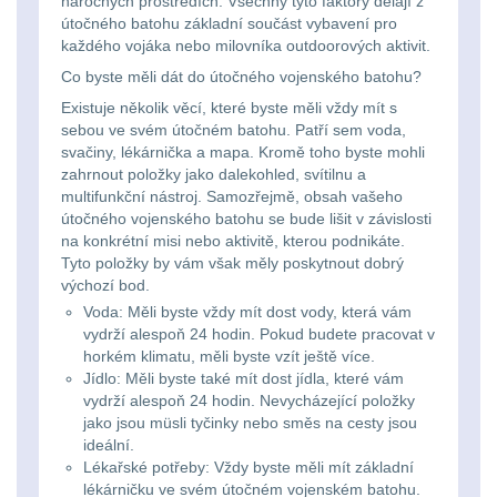
náročných prostředích. Všechny tyto faktory dělají z
Zámky
1
útočného batohu základní součást vybavení pro
každého vojáka nebo milovníka outdoorových aktivit.
Nepromokavý potahy
Co byste měli dát do útočného vojenského batohu?
a vaky
18
Existuje několik věcí, které byste měli vždy mít s
sebou ve svém útočném batohu. Patří sem voda,
Adaptéry
32
svačiny, lékárnička a mapa. Kromě toho byste mohli
zahrnout položky jako dalekohled, svítilnu a
Nože
multifunkční nástroj. Samozřejmě, obsah vašeho
164
útočného vojenského batohu se bude lišit v závislosti
na konkrétní misi nebo aktivitě, kterou podnikáte.
Taktická pera
4
Tyto položky by vám však měly poskytnout dobrý
výchozí bod.
Láhve
16
Voda: Měli byste vždy mít dost vody, která vám
vydrží alespoň 24 hodin. Pokud budete pracovat v
horkém klimatu, měli byste vzít ještě více.
Lékárničky
17
Jídlo: Měli byste také mít dost jídla, které vám
vydrží alespoň 24 hodin. Nevycházející položky
Na přežití
25
jako jsou müsli tyčinky nebo směs na cesty jsou
ideální.
Lékařské potřeby: Vždy byste měli mít základní
Ostatní
45
lékárničku ve svém útočném vojenském batohu.