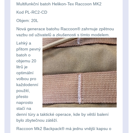
Li-
Nabíjačky
9
Multifunkční batoh Helikon-Tex Raccoon MK2
ion
Kod PL-RC2-CD
Náhradné diely
7
Objem: 20L
16340
Nová generace batohu Raccoon® zahrnuje zpětnou
baterie
BATOHY A TAŠKY
vazbu od uživatelů a zkušenosti s tímto modelem.
(1563)
Lehký a
Čelové
přitom pevný
batoh o
Turistické a expediční
38
svetlá
objemu 20
litrů je
-
Městské batohy
41
optimální
čelovky
volbou pro
každodenní
Batohy
216
použití,
Taktické
přesto
Méně než 10 L
13
naprosto
svietidlá
stačí na
denní túry a taktické operace, kde by větší balení
10 - 20 L
26
bylo zbytečnou zátěží.
Lucerny
Raccoon Mk2 Backpack® má jednu vnější kapsu o
20 - 30 L
103
a