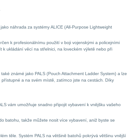
.
 jako náhrada za systémy ALICE (All-Purpose Lightweight
en k profesionálnímu použití v boji vojenskými a policejními
k ukládání věcí na střelnici, na loveckém výletě nebo při
je také známé jako PALS (Pouch Attachment Ladder System) a lze
e přístupné a na svém místě, zatímco jste na cestách. Díky
LS vám umožňuje snadno připojit vybavení k vnějšku vašeho
o batohu, takže můžete nosit více vybavení, aniž byste se
celém těle. Systém PALS na většině batohů pokrývá většinu vnější