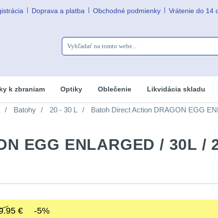
istrácia
Doprava a platba
Obchodné podmienky
Vrátenie do 14 
ky k zbraniam
Optiky
Oblečenie
Likvidácia skladu
Batohy
20 - 30 L
Batoh Direct Action DRAGON EGG EN
GON EGG ENLARGED / 30L / 
9.95 €
-5%