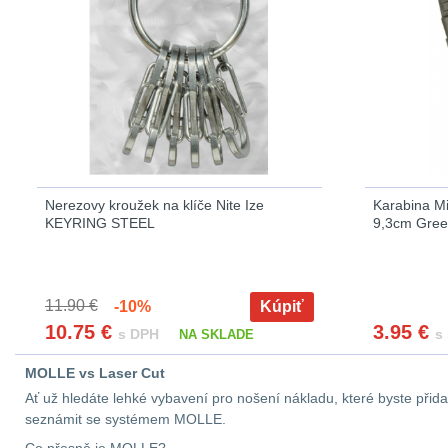
Nerezovy kroužek na klíče Nite Ize
Karabina Mi
KEYRING STEEL
9,3cm Gre
11.90 €
-10%
Kúpiť
10.75
€
3.95
€
s DPH
s
NA SKLADE
MOLLE vs Laser Cut
Ať už hledáte lehké vybavení pro nošení nákladu, které byste přidal
seznámit se systémem MOLLE.