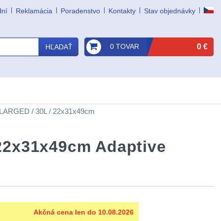
dní
Reklamácia
Poradenstvo
Kontakty
Stav objednávky
0 TOVAR
0 €
HĽADAŤ
LARGED / 30L / 22x31x49cm
22x31x49cm Adaptive
Akčná cena len do 10.08.2026