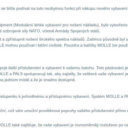
 se blíže podívat na tuto nezbytnou funkci při nákupu nového vybavení
ipment (Modulární lehké vybavení pro nošení nákladu), bylo vytvořeno
né ozbrojené síly NATO, včetně Armády Spojených států.
 zpřístupnit nošení širokého spektra nákladů. Zatímco původně byl urč
mohou používat i běžní civilisté. Pouzdra a balíčky MOLLE lze použít 
ojit další příslušenství a vybavení k vašemu batohu. Toto páskování 
OLLE a PALS spolupracují tak, aby zajistily, že veškeré vaše vybavení j
 na jednom místě a že je snadno dostupné.
vstupenku k pohodlnému a přístupnému vybavení. Systém MOLLE a PA
ční, což vám umožní provléknout popruhy vašeho příslušenství přímo d
e MOLLE také zajišťuje, že vaše vybavení je rovnoměrněji rozloženo po 