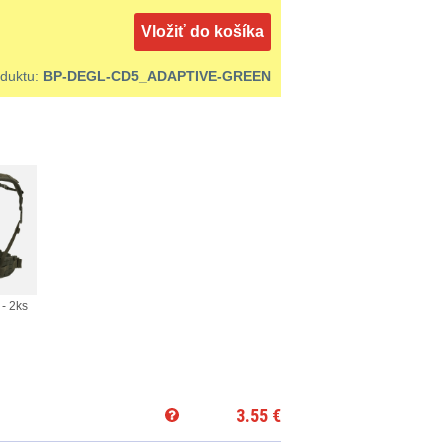
Vložiť do košíka
oduktu:
BP-DEGL-CD5_ADAPTIVE-GREEN
- 2ks
3.55
€