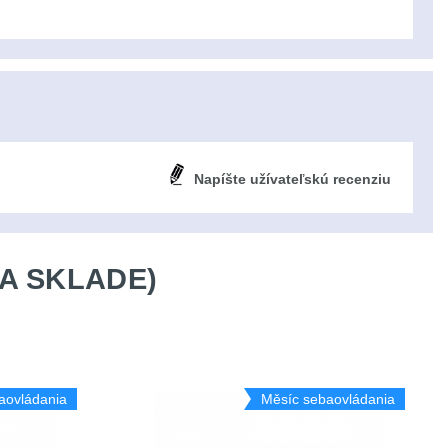
Napíšte užívateľskú recenziu
A SKLADE)
aovládania
Měsíc sebaovládania