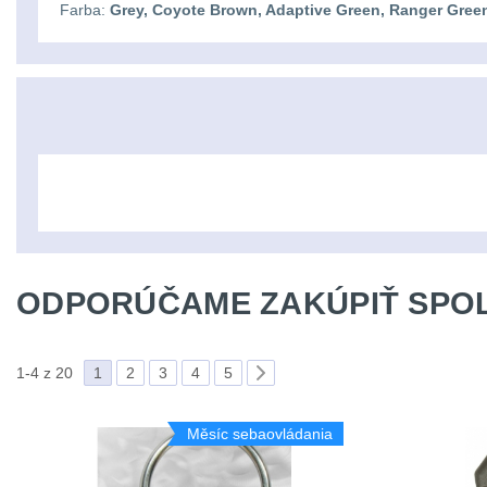
Farba:
Grey, Coyote Brown, Adaptive Green, Ranger Gree
ODPORÚČAME ZAKÚPIŤ SPOL
1-4 z 20
1
2
3
4
5
Měsíc sebaovládania