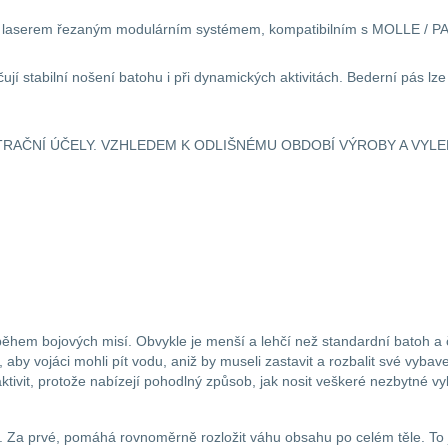
ty laserem řezaným modulárním systémem, kompatibilním s MOLLE / PALS
jí stabilní nošení batohu i při dynamických aktivitách. Bederní pás l
RAČNÍ ÚČELY. VZHLEDEM K ODLIŠNÉMU OBDOBÍ VÝROBY A VYLE
ěhem bojových misí. Obvykle je menší a lehčí než standardní batoh a 
 vojáci mohli pít vodu, aniž by museli zastavit a rozbalit své vybaven
tivit, protože nabízejí pohodlný způsob, jak nosit veškeré nezbytné vyba
 Za prvé, pomáhá rovnoměrně rozložit váhu obsahu po celém těle. To