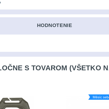
n
HODNOTENIE
OČNE S TOVAROM (VŠETKO N
Měsíc seb