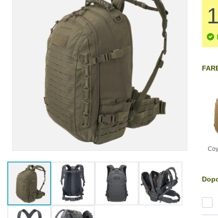
FARB
Coy
Dopo