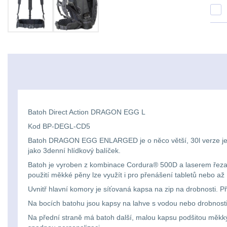
Batoh Direct Action DRAGON EGG L
Kod BP-DEGL-CD5
Batoh DRAGON EGG ENLARGED je o něco větší, 30l verze jed
jako 3denní hlídkový balíček.
Batoh je vyroben z kombinace Cordura® 500D a laserem řezanéh
použití měkké pěny lze využít i pro přenášení tabletů nebo až
Uvnitř hlavní komory je síťovaná kapsa na zip na drobnosti.
Na bocích batohu jsou kapsy na lahve s vodou nebo drobnost
Na přední straně má batoh další, malou kapsu podšitou měkký