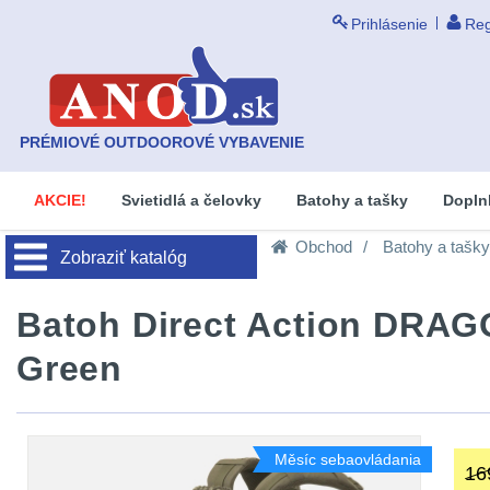
Prihlásenie
Reg
PRÉMIOVÉ OUTDOOROVÉ VYBAVENIE
AKCIE!
Svietidlá a čelovky
Batohy a tašky
Dopln
Obchod
Batohy a tašky
Zobraziť katalóg
Batoh Direct Action DRA
Green
Měsíc sebaovládania
16