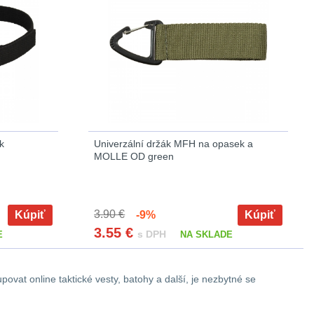
k
Univerzální držák MFH na opasek a
MOLLE OD green
3.90 €
Kúpiť
-9%
Kúpiť
3.55
€
s DPH
E
NA SKLADE
povat online taktické vesty, batohy a další, je nezbytné se