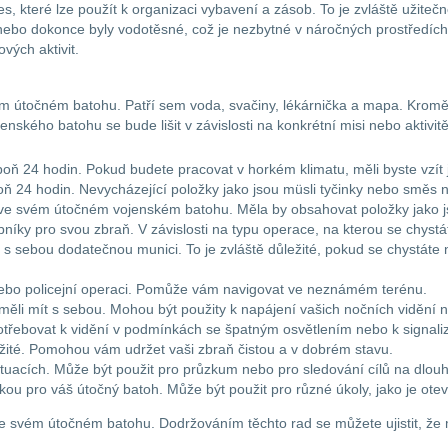
, které lze použít k organizaci vybavení a zásob. To je zvláště užitečn
ebo dokonce byly vodotěsné, což je nezbytné v náročných prostředích. 
vých aktivit.
vém útočném batohu. Patří sem voda, svačiny, lékárnička a mapa. Kromě 
ského batohu se bude lišit v závislosti na konkrétní misi nebo aktivi
poň 24 hodin. Pokud budete pracovat v horkém klimatu, měli byste vzít j
spoň 24 hodin. Nevycházející položky jako jsou müsli tyčinky nebo směs n
u ve svém útočném vojenském batohu. Měla by obsahovat položky jako j
íky pro svou zbraň. V závislosti na typu operace, na kterou se chystá
s sebou dodatečnou munici. To je zvláště důležité, pokud se chystát
bo policejní operaci. Pomůže vám navigovat ve neznámém terénu.
 měli mít s sebou. Mohou být použity k napájení vašich nočních vidění n
ji potřebovat k vidění v podmínkách se špatným osvětlením nebo k signal
ůležité. Pomohou vám udržet vaši zbraň čistou a v dobrém stavu.
tuacích. Může být použit pro průzkum nebo pro sledování cílů na dlou
ožkou pro váš útočný batoh. Může být použit pro různé úkoly, jako je ote
u ve svém útočném batohu. Dodržováním těchto rad se můžete ujistit, že