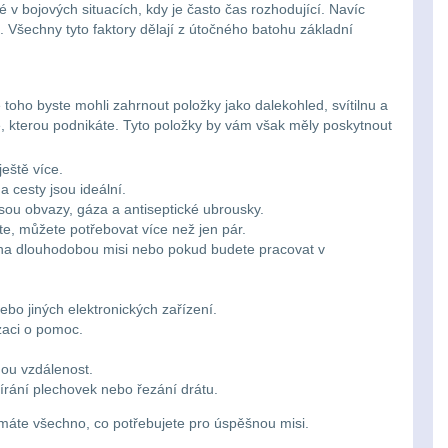
é v bojových situacích, kdy je často čas rozhodující. Navíc
Všechny tyto faktory dělají z útočného batohu základní
toho byste mohli zahrnout položky jako dalekohled, svítilnu a
tě, kterou podnikáte. Tyto položky by vám však měly poskytnout
eště více.
a cesty jsou ideální.
sou obvazy, gáza a antiseptické ubrousky.
te, můžete potřebovat více než jen pár.
e na dlouhodobou misi nebo pokud budete pracovat v
ebo jiných elektronických zařízení.
izaci o pomoc.
hou vzdálenost.
vírání plechovek nebo řezání drátu.
 máte všechno, co potřebujete pro úspěšnou misi.