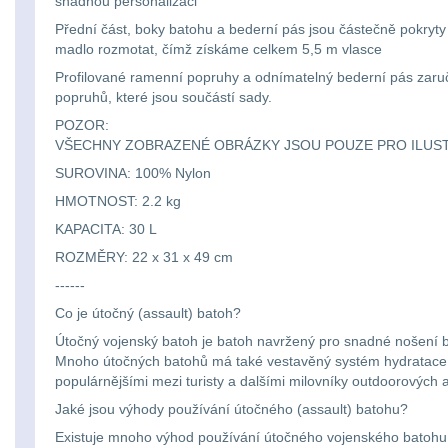
snadnou personalizaci
Přední část, boky batohu a bederní pás jsou částečně pokry
madlo rozmotat, čímž získáme celkem 5,5 m vlasce
Profilované ramenní popruhy a odnímatelný bederní pás zaruču
popruhů, které jsou součástí sady.
POZOR:
VŠECHNY ZOBRAZENÉ OBRÁZKY JSOU POUZE PRO ILUST
SUROVINA: 100% Nylon
HMOTNOST: 2.2 kg
KAPACITA: 30 L
ROZMĚRY: 22 x 31 x 49 cm
------
Co je útočný (assault) batoh?
Útočný vojenský batoh je batoh navržený pro snadné nošení b
Mnoho útočných batohů má také vestavěný systém hydratace, aby
populárnějšími mezi turisty a dalšími milovníky outdoorových ak
Jaké jsou výhody používání útočného (assault) batohu?
Existuje mnoho výhod používání útočného vojenského batohu.