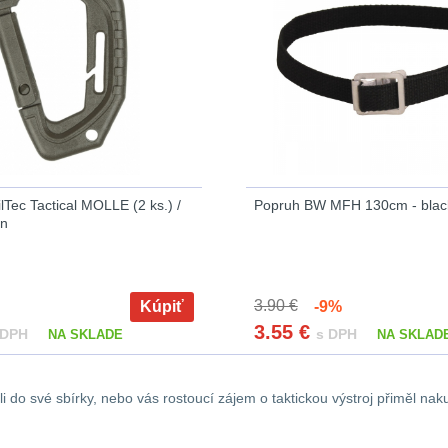
lTec Tactical MOLLE (2 ks.) /
Popruh BW MFH 130cm - blac
en
3.90 €
Kúpiť
-9%
3.55
€
 DPH
s DPH
NA SKLADE
NA SKLAD
i do své sbírky, nebo vás rostoucí zájem o taktickou výstroj přiměl naku