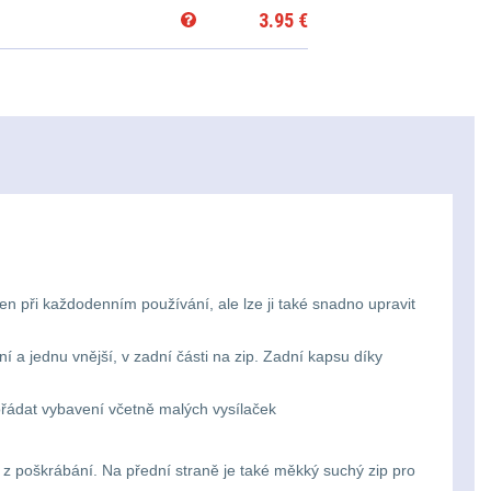
3.95
€
n při každodenním používání, ale lze ji také snadno upravit
a jednu vnější, v zadní části na zip. Zadní kapsu díky
ořádat vybavení včetně malých vysílaček
z poškrábání. Na přední straně je také měkký suchý zip pro