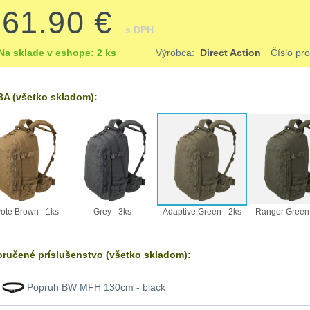
161.90 €
s DPH
Na sklade v eshope: 2 ks
Výrobca:
Direct Action
Číslo pr
A (všetko skladom):
ote Brown - 1ks
Grey - 3ks
Adaptive Green - 2ks
Ranger Green 
ručené príslušenstvo (všetko skladom):
Popruh BW MFH 130cm - black