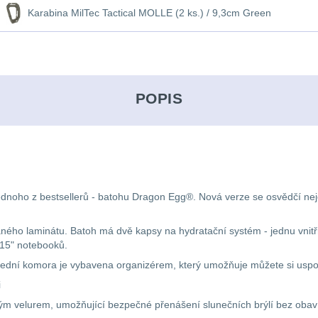
Karabina MilTec Tactical MOLLE (2 ks.) / 9,3cm Green
POPIS
noho z bestsellerů - batohu Dragon Egg®.
Nová verze se osvědčí neje
o laminátu. Batoh má dvě kapsy na hydratační systém - jednu vnitřní 
 15" notebooků.
 Přední komora je vybavena organizérem, který umožňuje můžete si usp
i
m velurem, umožňující bezpečné přenášení slunečních brýlí bez obav 