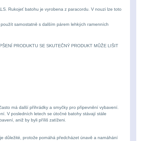
. Rukojeť batohu je vyrobena z paracordu. V nouzi lze toto
ze použít samostatně s dalším párem lehkých ramenních
PŠENÍ PRODUKTU SE SKUTEČNÝ PRODUKT MŮŽE LIŠIT
často má další přihrádky a smyčky pro připevnění vybavení.
í. V posledních letech se útočné batohy stávají stále
vení, aniž by byli příliš zatíženi.
 je důležité, protože pomáhá předcházet únavě a namáhání