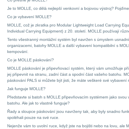
Co přesně je MOLLE?
Je to MOLLE, co dělá nejlepší venkovní a bojovou výstroj? Pojďme
Co je vybavení MOLLE?
MOLLE, což je zkratka pro Modular Lightweight Load Carrying Equ
Individual Carrying Equipment) z 20. století. MOLLE používají růz
Tento všestranný montážní systém byl navržen s úmyslem usnadnit a
organizacemi, batohy MOLLE a další vybavení kompatibilní s MOLLE 
kempování.
Co je MOLLE páskování?
MOLLE páskování je připevňovací systém, který vám umožňuje přip
jej připevnit na stranu, zadní část a spodní část vašeho batohu. M
páskování PALS si můžete být jisti, že máte veškeré své vybavení
Jak funguje MOLLE?
Představte si batoh s MOLLE připevňovacím systémem jako svou 
batohu. Ale jak to vlastně funguje?
Řady a sloupce páskování jsou navrženy tak, aby byly snadno funk
spoléhali pouze na své ruce.
Nejenže vám to uvolní ruce, když jste na bojišti nebo na lovu, al