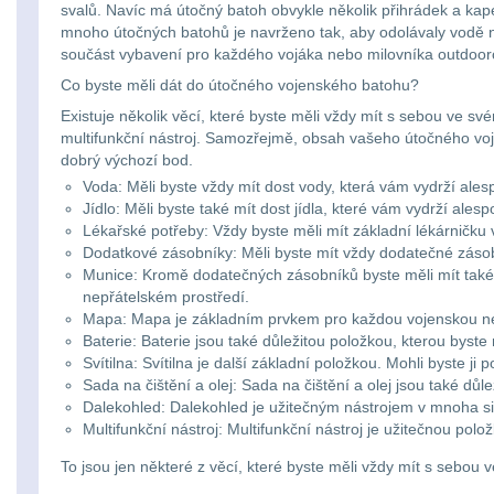
svalů. Navíc má útočný batoh obvykle několik přihrádek a kapes
mnoho útočných batohů je navrženo tak, aby odolávaly vodě n
součást vybavení pro každého vojáka nebo milovníka outdooro
Co byste měli dát do útočného vojenského batohu?
Existuje několik věcí, které byste měli vždy mít s sebou ve s
multifunkční nástroj. Samozřejmě, obsah vašeho útočného vojen
dobrý výchozí bod.
Voda: Měli byste vždy mít dost vody, která vám vydrží ales
Jídlo: Měli byste také mít dost jídla, které vám vydrží ale
Lékařské potřeby: Vždy byste měli mít základní lékárničk
Dodatkové zásobníky: Měli byste mít vždy dodatečné zásobn
Munice: Kromě dodatečných zásobníků byste měli mít také 
nepřátelském prostředí.
Mapa: Mapa je základním prvkem pro každou vojenskou ne
Baterie: Baterie jsou také důležitou položkou, kterou byste
Svítilna: Svítilna je další základní položkou. Mohli byste 
Sada na čištění a olej: Sada na čištění a olej jsou také d
Dalekohled: Dalekohled je užitečným nástrojem v mnoha si
Multifunkční nástroj: Multifunkční nástroj je užitečnou pol
To jsou jen některé z věcí, které byste měli vždy mít s sebo