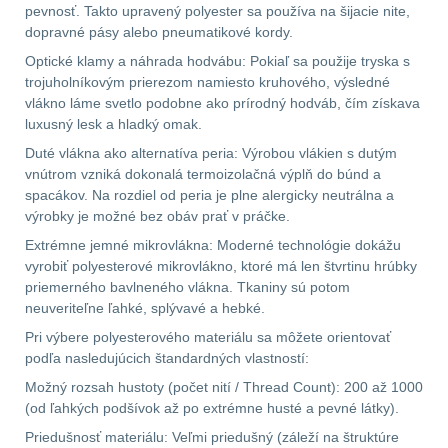
pevnosť. Takto upravený polyester sa používa na šijacie nite,
dopravné pásy alebo pneumatikové kordy.
LIKVIDÁCIA SKLADU
Optické klamy a náhrada hodvábu: Pokiaľ sa použije tryska s
(78)
trojuholníkovým prierezom namiesto kruhového, výsledné
vlákno láme svetlo podobne ako prírodný hodváb, čím získava
Horolezectvo
6
luxusný lesk a hladký omak.
Duté vlákna ako alternatíva peria: Výrobou vlákien s dutým
Karabíny
1
vnútrom vzniká dokonalá termoizolačná výplň do búnd a
spacákov. Na rozdiel od peria je plne alergicky neutrálna a
výrobky je možné bez obáv prať v práčke.
Laná
2
Extrémne jemné mikrovlákna: Moderné technológie dokážu
vyrobiť polyesterové mikrovlákno, ktoré má len štvrtinu hrúbky
Magnézium
3
priemerného bavlneného vlákna. Tkaniny sú potom
neuveriteľne ľahké, splývavé a hebké.
Outdoorová obuv
1
Pri výbere polyesterového materiálu sa môžete orientovať
podľa nasledujúcich štandardných vlastností:
Príslušenstvo
1
Možný rozsah hustoty (počet nití / Thread Count): 200 až 1000
(od ľahkých podšívok až po extrémne husté a pevné látky).
Oblečenie na turistiku
67
Priedušnosť materiálu: Veľmi priedušný (záleží na štruktúre