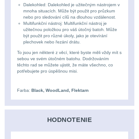
Dalekohled: Dalekohled je užitečným nástrojem v
DOPLNKY K
mnoha situacích. Může být použit pro průzkum
nebo pro sledování cílů na dlouhou vzdálenost.
ZBRANIAM
(663)
Multifunkční nástroj: Multifunkční nástroj je
užitečnou položkou pro váš útočný batoh. Může
Montáže na zbraň
556
být použit pro různé úkoly, jako je otevírání
plechovek nebo řezání drátu.
Montáže pro svítilny
To jsou jen některé z věcí, které byste měli vždy mít s
18
sebou ve svém útočném batohu. Dodržováním
těchto rad se můžete ujistit, že máte všechno, co
potřebujete pro úspěšnou misi.
Boční montáže
11
Adaptéry a risery
38
Farba:
Black, WoodLand, Flektarn
Montáže pro optiku
180
HODNOTENIE
Montáže na hlaveň
3