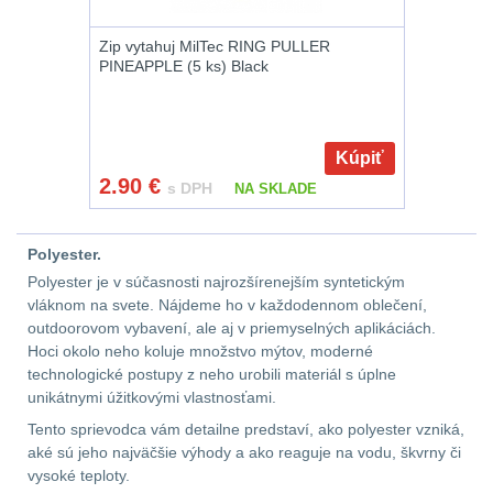
Zip vytahuj MilTec RING PULLER
AR10
4
PINEAPPLE (5 ks) Black
Popruhy a poutka
40
Kúpiť
OPTIKY
(146)
2.90
€
s DPH
NA SKLADE
Kolimátory
53
Polyester.
Zvětšovací moduly
5
Polyester je v súčasnosti najrozšírenejším syntetickým
vláknom na svete. Nájdeme ho v každodennom oblečení,
CQB
21
outdoorovom vybavení, ale aj v priemyselných aplikáciách.
Hoci okolo neho koluje množstvo mýtov, moderné
technologické postupy z neho urobili materiál s úplne
Na vzduchovku
15
unikátnymi úžitkovými vlastnosťami.
Tento sprievodca vám detailne predstaví, ako polyester vzniká,
Na kuše
2
aké sú jeho najväčšie výhody a ako reaguje na vodu, škvrny či
vysoké teploty.
Přesné střílení
22