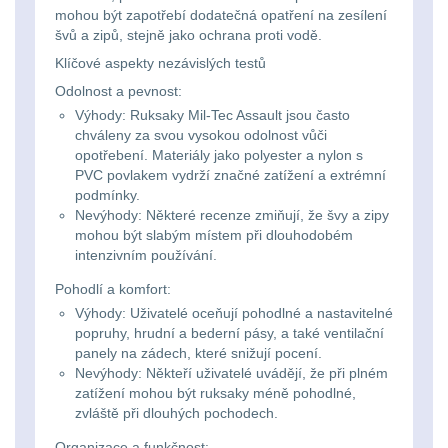
mohou být zapotřebí dodatečná opatření na zesílení
kempingové
švů a zipů, stejně jako ochrana proti vodě.
Nad 30 L
74
lampy
Klíčové aspekty nezávislých testů
Batohy přes rameno
Odolnost a pevnost:
15
Výhody: Ruksaky Mil-Tec Assault jsou často
Potápačské
chváleny za svou vysokou odolnost vůči
svetlá
opotřebení. Materiály jako polyester a nylon s
Cestovní batohy a
PVC povlakem vydrží značné zatížení a extrémní
tašky
6
podmínky.
Kapesní
Nevýhody: Některé recenze zmiňují, že švy a zipy
Dětské batohy
3
mohou být slabým místem při dlouhodobém
svítilny
intenzivním používání.
Brašne a tašky
45
Pohodlí a komfort:
Policejní
Výhody: Uživatelé oceňují pohodlné a nastavitelné
svítilny
Ledvinky
60
popruhy, hrudní a bederní pásy, a také ventilační
panely na zádech, které snižují pocení.
Nevýhody: Někteří uživatelé uvádějí, že při plném
Duffle bagy
25
Vyhledávací
zatížení mohou být ruksaky méně pohodlné,
zvláště při dlouhých pochodech.
svítilny
Univerzalní tašky
60
Organizace a funkčnost: