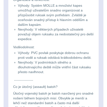
Výhody: Systém MOLLE a množství kapes
Lovecké
Přepravne tašky na
umožňují uživatelům snadno organizovat a
zbraně
39
svítilny
přizpůsobit ruksak svým potřebám. Zvláště je
oceňován snadný přístup k hlavním oddílům a
Hydratační vaky
10
dalším kapsám.
Nabíjacie
Nevýhody: V některých případech uživatelé
považují objem ruksaku za nedostatečný pro delší
baterky
Pouzdra a Kapsy
614
expedice.
Voděodolnost:
Organizéry
109
Svietidlá
Výhody: PVC povlak poskytuje dobrou ochranu
s
proti vodě a ruksak odolává krátkodobému dešti.
Na opasek
136
Nevýhody: V podmínkách silného a
magnetom
dlouhotrvajícího deště může vnitřní část ruksaku
Na láhev
43
přesto navlhnout.
Svietidlá
----------------
Na zasobniky
157
CRI≥90
Co je útočný (assault) batoh?
Útočný vojenský batoh je batoh navržený pro snadné
Odhazováky
39
nošení během bojových misí. Obvykle je menší a
Laserové
lehčí než standardní batoh a často má další