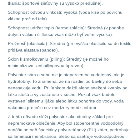
tkania; športové sieťoviny sú vysoko priedušné).
Pánske oblečenie na
Schopnosť odvodu vlhkosti: Vysoká (voda kĺže po povrchu
turistiku
34
vlákna preč od tela).
Dámske oblečenie na
Schopnosť udržať teplo (termoizolácia): Stredná (v podobe
dutých vlákien či fleecu však môže byť veľmi vysoká).
turistiku
50
Pružnosť (elasticita): Stredná (pre vyššiu elasticitu sa do textilu
pridáva elastan/spandex).
Termoprádlo
16
Sklon k žmolkovaniu (pilling): Stredný (je možné ho
minimalizovať antipillingovou úpravou).
Polyester sám o sebe nie je stopercentne vodotesný, ale je
hydrofóbny. To znamená, že na rozdiel od bavlny do seba
nenasakuje vodu. Pri ľahkom daždi alebo snežení kvapky po
látke stečú a vy zostanete v suchu. Pokiaľ však budete
vystavení silnému lijáku alebo látku ponoríte do vody, voda
nakoniec pretečie cez medzery medzi niťami.
Z tohto dôvodu slúži polyester ako ideálny základ pre
nepremokavé oblečenie. Aby bol stopercentne vodoodolný,
nanáša se naň špeciálny polyuretánový (PU) záter, podrobuje
sa laminácii membránou, alebo sa ošetruje vodoodpudivou