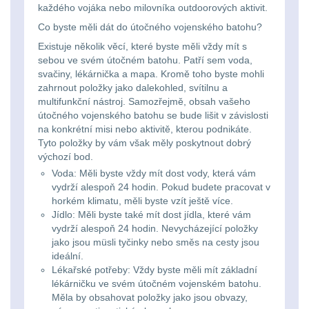
každého vojáka nebo milovníka outdoorových aktivit.
Peněženky
Co byste měli dát do útočného vojenského batohu?
14
Existuje několik věcí, které byste měli vždy mít s
sebou ve svém útočném batohu. Patří sem voda,
Doplňky k batohům
535
svačiny, lékárnička a mapa. Kromě toho byste mohli
zahrnout položky jako dalekohled, svítilnu a
Ramenní popruhy a
multifunkční nástroj. Samozřejmě, obsah vašeho
vycpávky
10
útočného vojenského batohu se bude lišit v závislosti
na konkrétní misi nebo aktivitě, kterou podnikáte.
Tyto položky by vám však měly poskytnout dobrý
Karabiny a přezky
75
výchozí bod.
Voda: Měli byste vždy mít dost vody, která vám
Kroužky, šňůrky,
vydrží alespoň 24 hodin. Pokud budete pracovat v
koncovky
25
horkém klimatu, měli byste vzít ještě více.
Jídlo: Měli byste také mít dost jídla, které vám
vydrží alespoň 24 hodin. Nevycházející položky
Nášivky
105
jako jsou müsli tyčinky nebo směs na cesty jsou
ideální.
Samonavíjecí
Lékařské potřeby: Vždy byste měli mít základní
držáky
1
lékárničku ve svém útočném vojenském batohu.
Měla by obsahovat položky jako jsou obvazy,