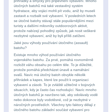
Na toaletní potřeby
3
značkovače
přihrádky a smyčky pro připevnění vybavení. Mnoho
útočných batohů má také vestavěný systém
hydratace, aby vojáci mohli pít vodu, aniž by museli
Na lékárničku
48
Držiaky
zastavit a rozbalit své vybavení. V posledních letech
se útočné batohy stávají stále populárnějšími mezi
a
Na elektroniku
64
turisty a dalšími milovníky outdoorových aktivit,
príslušenstvo
protože nabízejí pohodlný způsob, jak nosit veškeré
nezbytné vybavení, aniž by byli příliš zatíženi.
Puzdrá na mapy
24
Jaké jsou výhody používání útočného (assault)
batohu?
Na stehno
30
Nabíjačky
Existuje mnoho výhod používání útočného
akumulátorů
vojenského batohu. Za prvé, pomáhá rovnoměrně
Na suchý zip
95
rozložit váhu obsahu po celém těle. To je důležité,
protože pomáhá předcházet únavě a namáhání
Náhradné
Na svítilny
2
svalů. Navíc má útočný batoh obvykle několik
přihrádek a kapes, které lze použít k organizaci
diely
vybavení a zásob. To je zvláště užitečné v bojových
Cestovné púzdra
26
situacích, kdy je často čas rozhodující. Navíc mnoho
útočných batohů je navrženo tak, aby odolávaly vodě
Na zbraň
33
nebo dokonce byly vodotěsné, což je nezbytné v
náročných prostředích. Všechny tyto faktory dělají z
Na granáty
12
útočného batohu základní součást vybavení pro