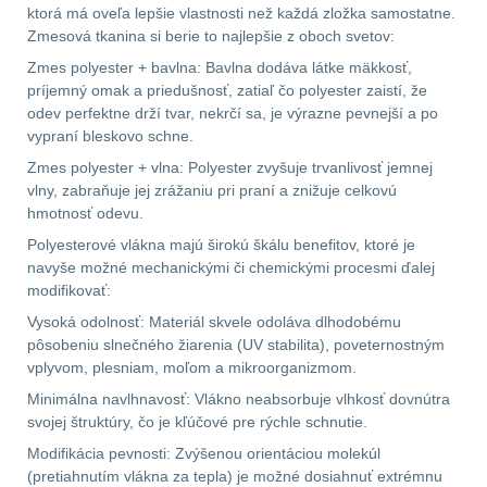
ktorá má oveľa lepšie vlastnosti než každá zložka samostatne.
Zmesová tkanina si berie to najlepšie z oboch svetov:
Prilby
4
Zmes polyester + bavlna: Bavlna dodáva látke mäkkosť,
príjemný omak a priedušnosť, zatiaľ čo polyester zaistí, že
Šiltovky
29
odev perfektne drží tvar, nekrčí sa, je výrazne pevnejší a po
vypraní bleskovo schne.
Taktické opasky
45
Zmes polyester + vlna: Polyester zvyšuje trvanlivosť jemnej
vlny, zabraňuje jej zrážaniu pri praní a znižuje celkovú
Chrániče
10
hmotnosť odevu.
Polyesterové vlákna majú širokú škálu benefitov, ktoré je
Ponča a pláštěnky
11
navyše možné mechanickými či chemickými procesmi ďalej
modifikovať:
Čepice, kukly, šátky
24
Vysoká odolnosť: Materiál skvele odoláva dlhodobému
pôsobeniu slnečného žiarenia (UV stabilita), poveternostným
Chrániče sluchu
7
vplyvom, plesniam, moľom a mikroorganizmom.
Minimálna navlhnavosť: Vlákno neabsorbuje vlhkosť dovnútra
Nášivky
74
svojej štruktúry, čo je kľúčové pre rýchle schnutie.
Modifikácia pevnosti: Zvýšenou orientáciou molekúl
Ostatní
50
(pretiahnutím vlákna za tepla) je možné dosiahnuť extrémnu