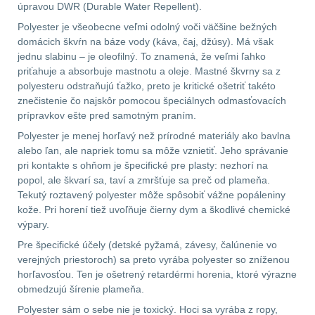
úpravou DWR (Durable Water Repellent).
Polyester je všeobecne veľmi odolný voči väčšine bežných
domácich škvŕn na báze vody (káva, čaj, džúsy). Má však
jednu slabinu – je oleofilný. To znamená, že veľmi ľahko
priťahuje a absorbuje mastnotu a oleje. Mastné škvrny sa z
polyesteru odstraňujú ťažko, preto je kritické ošetriť takéto
znečistenie čo najskôr pomocou špeciálnych odmasťovacích
prípravkov ešte pred samotným praním.
Polyester je menej horľavý než prírodné materiály ako bavlna
alebo ľan, ale napriek tomu sa môže vznietiť. Jeho správanie
pri kontakte s ohňom je špecifické pre plasty: nezhorí na
popol, ale škvarí sa, taví a zmršťuje sa preč od plameňa.
Tekutý roztavený polyester môže spôsobiť vážne popáleniny
kože. Pri horení tiež uvoľňuje čierny dym a škodlivé chemické
výpary.
Pre špecifické účely (detské pyžamá, závesy, čalúnenie vo
verejných priestoroch) sa preto vyrába polyester so zníženou
horľavosťou. Ten je ošetrený retardérmi horenia, ktoré výrazne
obmedzujú šírenie plameňa.
Polyester sám o sebe nie je toxický. Hoci sa vyrába z ropy,