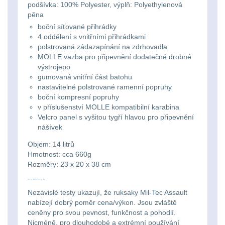
Li-
Nabíjačky
9
podšívka: 100% Polyester, výplň: Polyethylenová
pěna
ion
boční síťované přihrádky
Náhradné diely
7
16340
4 oddělení s vnitřními přihrádkami
polstrovaná zádazapínání na zdrhovadla
baterie
BATOHY A TAŠKY
MOLLE vazba pro připevnění dodatečné drobné
výstrojepo
(1568)
gumovaná vnitřní část batohu
Čelové
nastavitelné polstrované ramenní popruhy
Turistické a expediční
38
boční kompresní popruhy
svetlá
v příslušenství MOLLE kompatibilní karabina
-
Velcro panel s vyšitou tygří hlavou pro připevnění
Městské batohy
41
nášívek
čelovky
Objem: 14 litrů
Batohy
216
Hmotnost: cca 660g
Taktické
Rozměry: 23 x 20 x 38 cm
Méně než 10 L
13
svietidlá
-------
Nezávislé testy ukazují, že ruksaky Mil-Tec Assault
10 - 20 L
26
nabízejí dobrý poměr cena/výkon. Jsou zvláště
Lucerny
ceněny pro svou pevnost, funkčnost a pohodlí.
20 - 30 L
103
a
Nicméně, pro dlouhodobé a extrémní používání