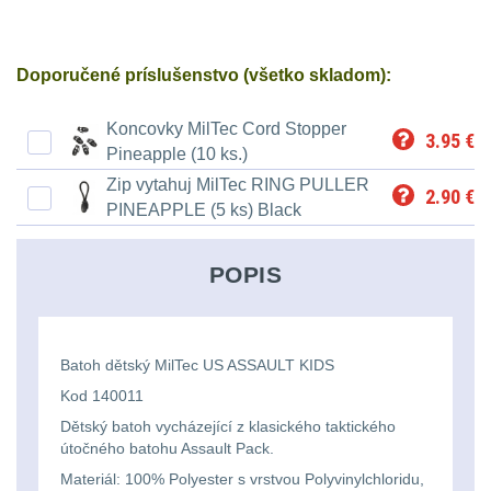
Svítilny
Peněženky
pro
Svietidlá s magnetom
2
Doporučené príslušenstvo (všetko skladom):
21700
Doplňky
Svietidlá CRI≥90
1
baterie
k
Koncovky MilTec Cord Stopper
3.95
€
Laserové značkovače
9
Pineapple (10 ks.)
batohům
Svítilny
Zip vytahuj MilTec RING PULLER
2.90
€
Držiaky a
PINEAPPLE (5 ks) Black
pro
príslušenstvo
34
26650
POPIS
7
baterie
18650
1
Svítilny
Batoh dětský MilTec US ASSAULT KIDS
pro
14500 / AA / AAA
4
Kod 140011
CR123A
Dětský batoh vycházející z klasického taktického
16340 a CR123
1
útočného batohu Assault Pack.
nebo
Materiál: 100% Polyester s vrstvou Polyvinylchloridu,