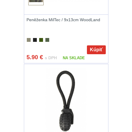
.223 (5.56mm)
9
Peněženka MilTec / 9x13cm WoodLand
.243 .260 (6.5mm)
7
.270 .280 (7mm)
7
Kúpiť
.30 .308 (7.62mm)
5.90
€
s DPH
NA SKLADE
11
12GA, 20GA
10
.40 .41
6
.44 .45
6
.357 .38 (9mm)
7
1911
6