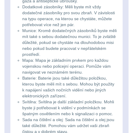
gáza a antiseptické ubrousky.
Zámky
1
Dodatkové zásobníky: Měli byste mít vždy
dodatečné zásobníky pro svou zbraň. V závislosti
Nepromokavý potahy
na typu operace, na kterou se chystáte, můžete
a vaky
18
potřebovat více než jen pár.
Munice: Kromě dodatečných zásobníků byste měli
mít také s sebou dodatečnou munici. To je zvláště
Adaptéry
33
důležité, pokud se chystáte na dlouhodobou misi
nebo pokud budete pracovat v nepřátelském
Nože
164
prostředí.
Mapa: Mapa je základním prvkem pro každou
vojenskou nebo policejní operaci. Pomůže vám
Taktická pera
5
navigovat ve neznámém terénu.
Baterie: Baterie jsou také důležitou položkou,
Láhve
16
kterou byste měli mít s sebou. Mohou být použity
k napájení vašich nočních vidění nebo jiných
elektronických zařízení.
Lékárničky
17
Svítilna: Svítilna je další základní položkou. Mohli
byste ji potřebovat k vidění v podmínkách se
Na přežití
25
špatným osvětlením nebo k signalizaci o pomoc.
Sada na čištění a olej: Sada na čištění a olej jsou
Ostatní
45
také důležité. Pomohou vám udržet vaši zbraň
čistou a v dobrém stavu.