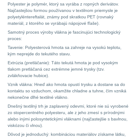
Polyester je polymér, ktorý sa vyrába z ropných derivátov.
Najčastejšou formou používanou v textilnom priemysle je
Velký oční reliéf
1
polyetyléntereftalát, známy pod skratkou PET (rovnaký
materiál, z ktorého se vyrábajú nápojové fľaše).
Na dlouhé vzdálenosti
13
Samotný proces výroby vlákna je fascinujúci technologický
proces:
Multi-range
33
Tavenie: Polyesterová hmota sa zahreje na vysokú teplotu,
kým neprejde do tekutého stavu.
Krátka a střední
Extrúzia (pretláčanie): Táto tekutá hmota je pod vysokým
vzdálenost
16
tlakom pretláčaná cez extrémne jemné trysky (tzv.
zvlákňovacie hubice).
Monokuláry
5
Vznik vlákna: Hneď ako hmota opustí trysku a dostane sa do
kontaktu so vzduchom, okamžite chladne a tuhne, čím vzniká
Príslušenstvo pre
nekonečne dlhé textilné vlákno.
optiku
9
Dnešný textilný trh je zaplavený odevmi, ktoré nie sú vyrobené
zo stopercentného polyesteru, ale z jeho zmesí s prírodnými
OBLEČENIE
alebo inými polosyntetickými vláknami (najčastejšie s bavlnou,
(316)
viskózou či vlnou).
Dôvod je jednoduchý: kombináciou materiálov získame látku,
Nosičy a vesty
65