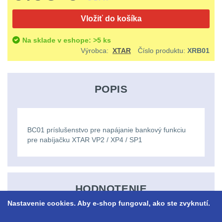
Ostatní
Univerzalní
střední
lm
Čelové svetlá - čelovky
3
Vložiť do košíka
tašky
vzdálenost
Svítilny
Taktické svietidlá
10
Na sklade v eshope: >5 ks
Přepravne
Monokuláry
pro
Výrobca:
XTAR
Číslo produktu:
XRB01
Lucerny a kempingové
tašky
AA/AAA/14500
lampy
1
Príslušenstvo
na
Li-
POPIS
pre
Potápačské svetlá
2
zbraně
Ion
optiku
baterie
Kapesní svítilny
4
Hydratační
BC01 príslušenstvo pre napájanie bankový funkciu
pre nabíjačku XTAR VP2 / XP4 / SP1
vaky
Policejní svítilny
4
Svítilny
pro
Vyhledávací svítilny
5
Pouzdra
18650
a
HODNOTENIE
Lovecké svítilny
1
baterie
Nastavenie cookies. Aby e-shop fungoval, ako ste zvyknutí.
Kapsy
Nabíjacie baterky
6