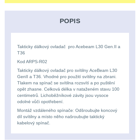
Ostatní
Univerzalní
střední
lm
Čelové svetlá - čelovky
3
tašky
vzdálenost
POPIS
Svítilny
Taktické svietidlá
10
Přepravne
Monokuláry
pro
Lucerny a kempingové
tašky
AA/AAA/14500
lampy
1
Takticky dálkový ovladač pro Acebeam L30 Gen.II a
Príslušenstvo
na
T36
Li-
pre
Potápačské svetlá
2
Kod ARPS-R02
zbraně
Ion
optiku
Takticky dálkový ovladač pro svítilny AceBeam L30
baterie
Kapesní svítilny
4
GenII a T36. Vhodné pro použití svítilny na zbrani.
Hydratační
Tlakem na spínač se svítilna rozsvítí a po puštění
opět zhasne. Celková délka v nataženém stavu 100
vaky
Policejní svítilny
4
Svítilny
centimetrů. Lichoběžníkové závity jsou vysoce
odolné vůči opotřebení.
pro
Vyhledávací svítilny
5
Pouzdra
Montáž vzdáleného spínače: Odšroubujte koncový
18650
díl svítilny a místo něho našroubujte taktický
a
Lovecké svítilny
1
kabelový spínač.
baterie
Kapsy
Nabíjacie baterky
6