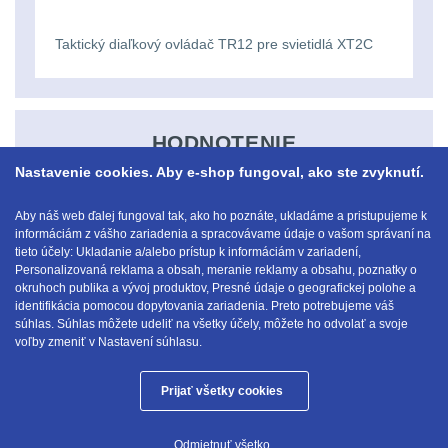
Ostatní
Univerzalní
střední
lm
Čelové svetlá - čelovky
3
tašky
vzdálenost
Taktický diaľkový ovládač TR12 pre svietidlá XT2C
Svítilny
Taktické svietidlá
10
Přepravne
Monokuláry
pro
Lucerny a kempingové
tašky
AA/AAA/14500
HODNOTENIE
lampy
1
Príslušenstvo
na
Li-
Nastavenie cookies. Aby e-shop fungoval, ako ste zvyknutí.
pre
Potápačské svetlá
2
zbraně
Ion
Aby náš web ďalej fungoval tak, ako ho poznáte, ukladáme a pristupujeme k
optiku
Napíšte užívateľskú recenziu
informáciám z vášho zariadenia a spracovávame údaje o vašom správaní na
baterie
Kapesní svítilny
4
tieto účely: Ukladanie a/alebo prístup k informáciám v zariadení,
Hydratační
Personalizovaná reklama a obsah, meranie reklamy a obsahu, poznatky o
vaky
okruhoch publika a vývoj produktov, Presné údaje o geografickej polohe a
Policejní svítilny
4
Svítilny
identifikácia pomocou dopytovania zariadenia. Preto potrebujeme váš
E-mail:
obchod@anod.sk
súhlas. Súhlas môžete udeliť na všetky účely, môžete ho odvolať a svoje
pro
Vyhledávací svítilny
5
voľby zmeniť v Nastavení súhlasu.
Pouzdra
18650
a
Lovecké svítilny
1
Prijať všetky cookies
baterie
Anod.sk © 2026
Kapsy
Nabíjacie baterky
6
Odmietnuť všetko