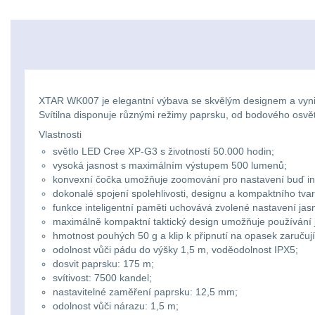
XTAR WK007 je elegantní výbava se skvělým designem a vynika
Svítilna disponuje různými režimy paprsku, od bodového osvětle
Vlastnosti
světlo LED Cree XP-G3 s životností 50.000 hodin;
vysoká jasnost s maximálním výstupem 500 lumenů;
konvexní čočka umožňuje zoomování pro nastavení buď inte
dokonalé spojení spolehlivosti, designu a kompaktního tvar
funkce inteligentní paměti uchovává zvolené nastavení jasn
maximálně kompaktní taktický design umožňuje používání 
hmotnost pouhých 50 g a klip k připnutí na opasek zaručují
odolnost vůči pádu do výšky 1,5 m, voděodolnost IPX5;
dosvit paprsku: 175 m;
svítivost: 7500 kandel;
nastavitelné zaměření paprsku: 12,5 mm;
odolnost vůči nárazu: 1,5 m;