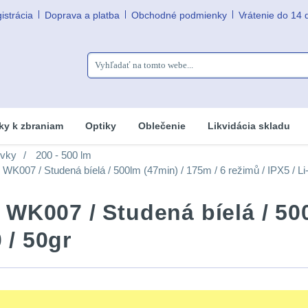
istrácia
Doprava a platba
Obchodné podmienky
Vrátenie do 14 
ky k zbraniam
Optiky
Oblečenie
Likvidácia skladu
ovky
200 - 500 lm
K007 / Studená bíelá / 500lm (47min) / 175m / 6 režimů / IPX5 / Li-
WK007 / Studená bíelá / 500
 / 50gr