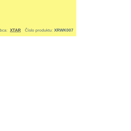
obca:
XTAR
Číslo produktu:
XRWK007