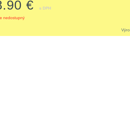
8.90 €
s DPH
je nedostupný
Výr