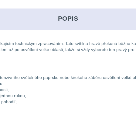
POPIS
jícím technickým zpracováním. Tato svítilna hravě překoná běžné kapes
ní až po osvětlení velké oblasti, takže si vždy vyberete ten pravý pro
nzivního světelného paprsku nebo širokého záběru osvětlení velké ob
u;
osti;
jednou rukou;
 pohodlí;