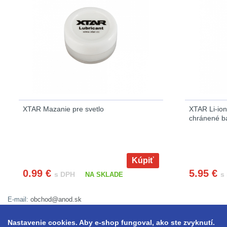
XTAR Mazanie pre svetlo
XTAR Li-io
chránené ba
Kúpiť
0.99
€
5.95
€
s DPH
s
NA SKLADE
E-mail:
obchod@anod.sk
Nastavenie cookies. Aby e-shop fungoval, ako ste zvyknutí.