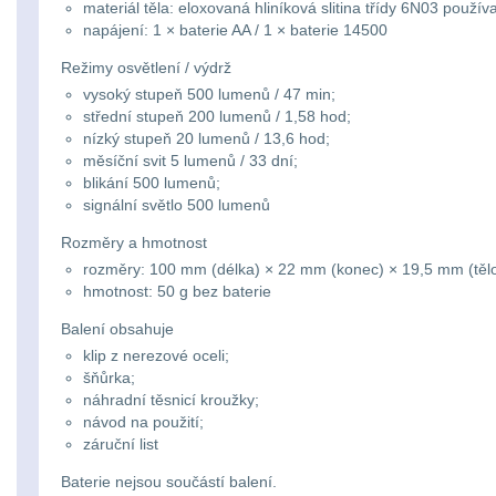
materiál těla: eloxovaná hliníková slitina třídy 6N03 použí
napájení: 1 × baterie AA / 1 × baterie 14500
Režimy osvětlení / výdrž
vysoký stupeň 500 lumenů / 47 min;
střední stupeň 200 lumenů / 1,58 hod;
nízký stupeň 20 lumenů / 13,6 hod;
měsíční svit 5 lumenů / 33 dní;
blikání 500 lumenů;
signální světlo 500 lumenů
Rozměry a hmotnost
rozměry: 100 mm (délka) × 22 mm (konec) × 19,5 mm (tělo
hmotnost: 50 g bez baterie
Balení obsahuje
klip z nerezové oceli;
šňůrka;
náhradní těsnicí kroužky;
návod na použití;
záruční list
Baterie nejsou součástí balení.