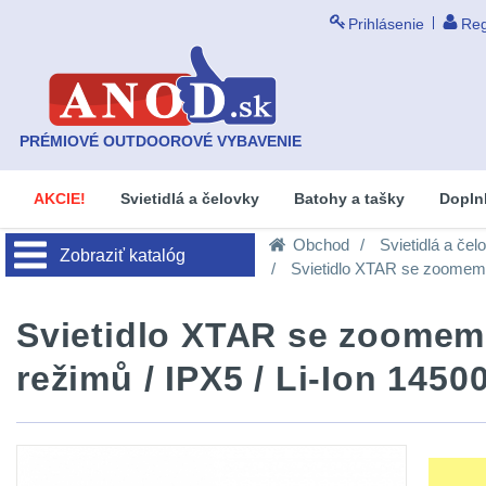
Prihlásenie
Reg
PRÉMIOVÉ OUTDOOROVÉ VYBAVENIE
AKCIE!
Svietidlá a čelovky
Batohy a tašky
Dopln
Obchod
Svietidlá a čel
Zobraziť katalóg
Svietidlo XTAR se zoomem W
Svietidlo XTAR se zoomem 
režimů / IPX5 / Li-Ion 14500