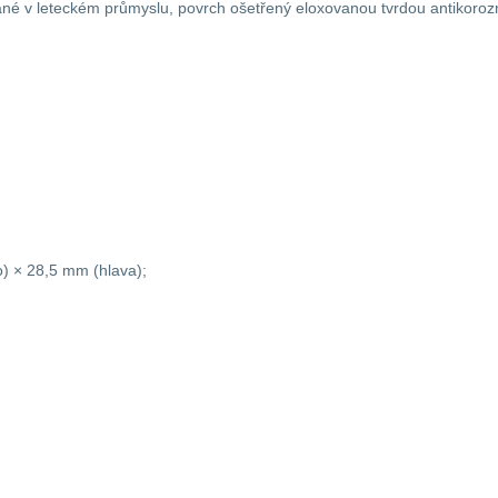
vané v leteckém průmyslu, povrch ošetřený eloxovanou tvrdou antikorozní 
) × 28,5 mm (hlava);