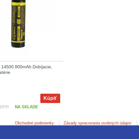
n 14500 800mAh Dobíjacie,
térie
Kúpiť
 DPH
NA SKLADE
Obchodné podmienky
Zásady spracovania osobných údajov