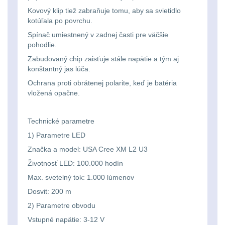
Ostatní
Univerzalní
střední
lm
Kovový klip tiež zabraňuje tomu, aby sa svietidlo
Čelové svetlá - čelovky
3
kotúľala po povrchu.
tašky
vzdálenost
Svítilny
Spínač umiestnený v zadnej časti pre väčšie
Taktické svietidlá
10
pohodlie.
Přepravne
Monokuláry
pro
Zabudovaný chip zaisťuje stále napätie a tým aj
Lucerny a kempingové
tašky
AA/AAA/14500
konštantný jas lúča.
lampy
1
Príslušenstvo
na
Ochrana proti obrátenej polarite, keď je batéria
Li-
vložená opačne.
pre
Potápačské svetlá
2
zbraně
Ion
optiku
baterie
Technické parametre
Kapesní svítilny
4
Hydratační
1) Parametre LED
vaky
Policejní svítilny
4
Svítilny
Značka a model: USA Cree XM L2 U3
Životnosť LED: 100.000 hodín
pro
Vyhledávací svítilny
5
Pouzdra
Max. svetelný tok: 1.000 lúmenov
18650
a
Dosvit: 200 m
Lovecké svítilny
1
baterie
2) Parametre obvodu
Kapsy
Vstupné napätie: 3-12 V
Nabíjacie baterky
6