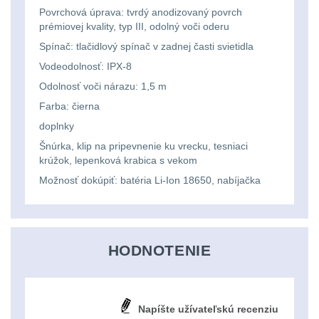
Li-
Nabíjačky
9
Povrchová úprava: tvrdý anodizovaný povrch
prémiovej kvality, typ III, odolný voči oderu
ion
Náhradné diely
7
Spínač: tlačidlový spínač v zadnej časti svietidla
16340
Vodeodolnosť: IPX-8
baterie
BATOHY A TAŠKY
Odolnosť voči nárazu: 1,5 m
(1568)
Farba: čierna
Čelové
doplnky
Turistické a expediční
38
svetlá
Šnúrka, klip na pripevnenie ku vrecku, tesniaci
krúžok, lepenková krabica s vekom
-
Městské batohy
41
Možnosť dokúpiť: batéria Li-Ion 18650, nabíjačka
čelovky
Batohy
216
Taktické
Méně než 10 L
13
HODNOTENIE
svietidlá
10 - 20 L
26
Lucerny
Napíšte užívateľskú recenziu
20 - 30 L
103
a