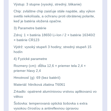
Svítilny
Výstup: 3 stupne (vysoký, stredný, blikanie)
Peněženky
pro
Svietidlá s magnetom
2
Chip: zvláštne chip zaisťuje stále napätie, aby výkon
svetlá nekolísala, a ochranu proti obrátenej polarite,
21700
Doplňky
keď je batéria vložená opačne.
Svietidlá CRI≥90
1
baterie
k
3) Parametre batérie
Laserové značkovače
9
batohům
Zdroj: 1 × batéria 18650 Li-Ion / 2 × batérie 16340/2
Svítilny
× batérie CR123
Držiaky a
Výdrž: vysoký stupeň 3 hodiny; stredný stupeň 15
pro
hodín
príslušenstvo
34
26650
4) Fyzické parametre
7
baterie
Rozmery (cm): dĺžka 12,6 × priemer tela 2,4 ×
priemer hlavy 2,4
18650
1
Hmotnosť (g): 69 (bez batérií)
Svítilny
Materiál: hliníková zliatina T6061
pro
14500 / AA / AAA
4
Zrkadlo: opatrené alumíniovou vrstvou aplikovanú vo
CR123A
vákuu
16340 a CR123
1
Šošovka: temperovaná optická šošovka s extra
nebo
vysokou čírosťou a antireflexnou úpravou