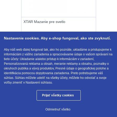
Lovecké
Přepravne tašky na
zbraně
39
svítilny
XTAR Mazanie pre svetlo
Hydratační vaky
10
Nabíjacie
Nastavenie cookies. Aby e-shop fungoval, ako ste zvyknutí.
baterky
Pouzdra a Kapsy
614
Kúpiť
Aby náš web ďalej fungoval tak, ako ho poznáte, ukladáme a pristupujeme k
Organizéry
109
Svietidlá
0.99
€
informáciám z vášho zariadenia a spracovávame údaje o vašom správaní na
s DPH
NA SKLADE
tieto účely: Ukladanie a/alebo prístup k informáciám v zariadení,
s
Personalizovaná reklama a obsah, meranie reklamy a obsahu, poznatky o
Na opasek
136
okruhoch publika a vývoj produktov, Presné údaje o geografickej polohe a
magnetom
identifikácia pomocou dopytovania zariadenia. Preto potrebujeme váš
E-mail:
obchod@anod.sk
Na láhev
43
súhlas. Súhlas môžete udeliť na všetky účely, môžete ho odvolať a svoje
voľby zmeniť v Nastavení súhlasu.
Svietidlá
Na zasobniky
157
CRI≥90
Prijať všetky cookies
Anod.sk © 2026
Odhazováky
39
Laserové
Odmietnuť všetko
Tieto internetové stránky používajú súbory cookie.