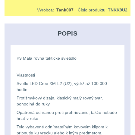
střílení
Chrániče
Nad 2000 lm
9
a
lm
zbraniam
Výrobca:
Tank007
Číslo produktu:
TNKK9U2
Kontakty
tašky
Velký
Ponča
Svítilny pro
510
Popruhy
AA/AAA/14500 Li-Ion
oční
a
Stav
Dětské
baterie
3
POPIS
Objednávky
-
a
reliéf
pláštěnky
batohy
990
poutka
Svítilny pro 18650
Na
Čepice,
baterie
8
lm
Brašne
K9 Malá rovná taktické svietidlo
dlouhé
kukly,
a
Svítilny pro 21700
1000
vzdálenosti
šátky
Vlastnosti
baterie
3
tašky
-
Svetlo LED Cree XM-L2 (U2), výdrž až 100.000
hodín
Multi-
Chrániče
Svítilny pro 26650
2000
Ledvinky
baterie
Protišmykový dizajn, klasický malý rovný tvar,
1
range
sluchu
lm
pohodlná do ruky
Duffle
Opatrená ochranou proti prehrievaniu, takže nebude
Svítilny pro CR123A
Krátka
Nášivky
Nad
hriať v ruke
nebo Li-ion 16340
bagy
Telo vybavené odnímateľným kovovým klipom k
baterie
a
5
2000
pripnutie ku vrecku alebo k iným predmetom.