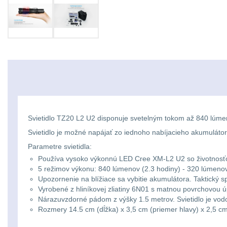
Svietidlo TZ20 L2 U2 disponuje svetelným tokom až 840 lúm
Svietidlo je možné napájať zo iednoho nabíjacieho akumuláto
Parametre svietidla:
Používa vysoko výkonnú LED Cree XM-L2 U2 so životnosť
5 režimov výkonu: 840 lúmenov (2.3 hodiny) - 320 lúmeno
Upozornenie na blížiace sa vybitie akumulátora. Taktický s
Vyrobené z hliníkovej zliatiny 6N01 s matnou povrchovou 
Nárazuvzdorné pádom z výšky 1.5 metrov. Svietidlo je vod
Rozmery 14.5 cm (dĺžka) x 3,5 cm (priemer hlavy) x 2,5 cm