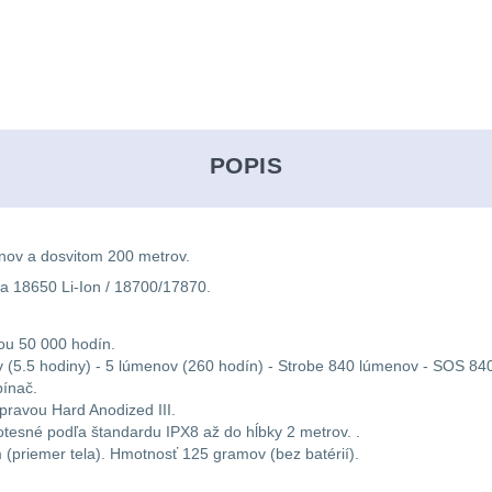
POPIS
enov a dosvitom 200 metrov.
ra 18650 Li-Ion / 18700/17870.
ou 50 000 hodín.
v (5.5 hodiny) - 5 lúmenov (260 hodín) - Strobe 840 lúmenov - SOS 8
pínač.
úpravou Hard Anodized III.
otesné podľa štandardu IPX8 až do hĺbky 2 metrov. .
 (priemer tela). Hmotnosť 125 gramov (bez batérií).