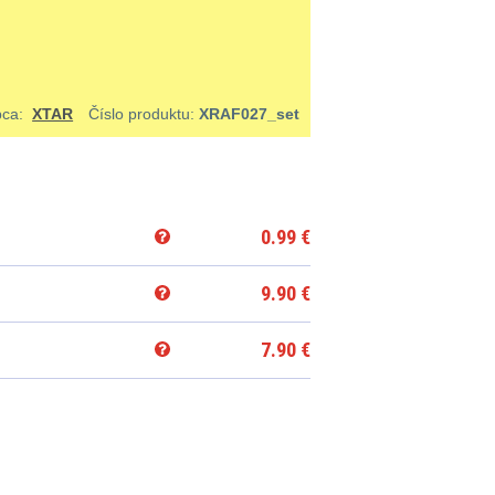
bca:
XTAR
Číslo produktu:
XRAF027_set
0.99
€
9.90
€
7.90
€