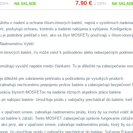
7.90
€
 DPH
s DPH
NA SKLADE
NA SKLAD
 úlohu v riadení a ochrane lítium-iónových batérií, najmä v systémoch riad
í, poskytujú ochranu, kontrolu a riadenie nabíjania a vybíjania. Konfigurá
. Tu je podrobný prehľad o tom, ako sa štyri MOSFETy používajú v lítium-iónov
a Nadmernému Vybití.
ium-iónových batérií, čo môže viesť k poškodeniu alebo nebezpečným podmi
omáhajú vyvážiť napätie medzi článkami. To je dôležité na zabezpečenie rov
e dôležité pre zabránenie prehriatiu a poškodeniu pri vysokých prúdoch.
 zabraňujú nechcenému prepojeniu prvkov batérie a zabezpečujú bezpečnos
gurácia štyroch MOSFETov na riadenie rôznych aspektov práce batérie
pri nabíjaní batérie. Umožňuje prúdu z nabíjačky prechádzať do batérie, keď 
 v opačnom smere, zabraňuje nadmernému prúdu, ktorý by sa mohol vrátiť do
a od batérie k záťaži. Tento MOSFET zabezpečuje správne fungovanie záťaže
ko prvý, ale v opačnom smere, zabraňuje nadmernému prúdu, ktorý by sa mo
zapne, čo umožňuje prúdu z nabíjačky prechádzať do batérie. Súčasne P-kan