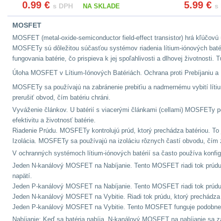
0.99
€
5.99
€
s DPH
s
NA SKLADE
MOSFET
MOSFET (metal-oxide-semiconductor field-effect transistor) hrá kľúčovú
MOSFETy sú dôležitou súčasťou systémov riadenia lítium-iónových batéri
fungovania batérie, čo prispieva k jej spoľahlivosti a dlhovej životnosti
Úloha MOSFET v Lítium-Iónových Batériách.
Ochrana proti Prebíjaniu 
MOSFETy sa používajú na zabránenie prebiťiu a nadmernému vybití lít
prerušiť obvod, čím batériu chráni.
Vyváženie článkov. U batérií s viacerými článkami (cellami) MOSFETy p
efektivitu a životnosť batérie.
Riadenie Prúdu.
MOSFETy kontrolujú prúd, ktorý prechádza batériou. To j
Izolácia.
MOSFETy sa používajú na izoláciu rôznych častí obvodu, čím
V ochranných systémoch lítium-iónových batérií sa často používa konfi
Jeden N-kanálový MOSFET na Nabíjanie.
Tento MOSFET riadi tok prúdu 
napätí.
Jeden P-kanálový MOSFET na Nabíjanie.
Tento MOSFET riadi tok prúdu
Jeden N-kanálový MOSFET na Vybitie.
Riadi tok prúdu, ktorý prechádz
Jeden P-kanálový MOSFET na Vybitie.
Tento MOSFET funguje podobne a
Nabíjanie: Keď sa batéria nabíja, N-kanálový MOSFET na nabíjanie sa 