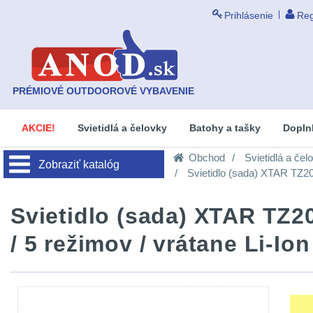
Prihlásenie
Reg
PRÉMIOVÉ OUTDOOROVÉ VYBAVENIE
AKCIE!
Svietidlá a čelovky
Batohy a tašky
Dopln
Obchod
Svietidlá a čel
Zobraziť katalóg
Svietidlo (sada) XTAR TZ20 
Svietidlo (sada) XTAR TZ20
/ 5 režimov / vrátane Li-Io