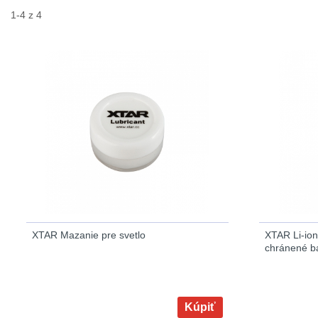
1-4 z 4
XTAR Mazanie pre svetlo
XTAR Li-io
chránené ba
Kúpiť