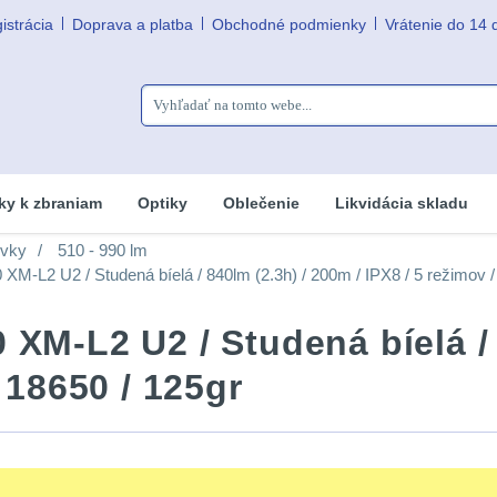
istrácia
Doprava a platba
Obchodné podmienky
Vrátenie do 14 
ky k zbraniam
Optiky
Oblečenie
Likvidácia skladu
ovky
510 - 990 lm
XM-L2 U2 / Studená bíelá / 840lm (2.3h) / 200m / IPX8 / 5 režimov / 
 XM-L2 U2 / Studená bíelá / 
n 18650 / 125gr