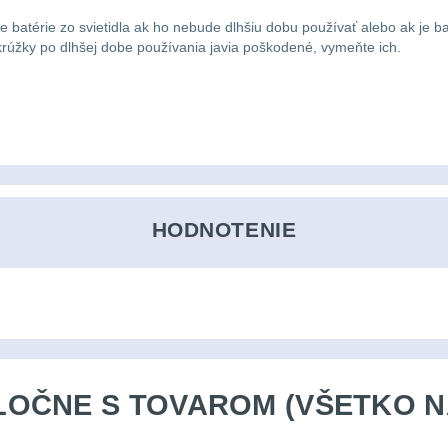
te batérie zo svietidla ak ho nebude dlhšiu dobu používať alebo ak je b
krúžky po dlhšej dobe používania javia poškodené, vymeňte ich.
HODNOTENIE
OČNE S TOVAROM (VŠETKO N