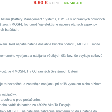
9.90
€
s DPH
E
NA SKLADE
enia batérií (Battery Management Systems, BMS) a v ochranných obvodoch.
cia štyroch MOSFETov umožňuje efektívne riadenie rôznych aspektov
ých batériách.
enkam. Keď napätie batérie dosiahne kritickú hodnotu, MOSFET môže
nomerného vybíjania a nabíjania všetkých článkov, čo zvyšuje celkovú
ť.Použitie 4 MOSFET v Ochranných Systémoch Batérií
je to bezpečné, a zabraňuje nabíjaniu pri príliš vysokom alebo nízkom
 nabíjačky.
 a ochranu pred preťažením.
hol vrátiť do batérie zo záťaže.Ako To Funguje
álový MOSFET na nabíjanie zabraňuje spätnému prúdu z batérie do