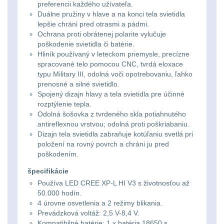
preferencii každého užívateľa.
kempingové
Duálne pružiny v hlave a na konci tela svietidla
Nad 30 L
74
lepšie chráni pred otrasmi a pádmi.
lampy
Ochrana proti obrátenej polarite vylučuje
Batohy přes rameno
poškodenie svietidla či batérie.
Hliník používaný v leteckom priemysle, precízne
15
Potápačské
spracované telo pomocou CNC, tvrdá eloxace
typu Military III, odolná voči opotrebovaniu, ľahko
svetlá
Cestovní batohy a
prenosné a silné svietidlo.
tašky
6
Spojený dizajn hlavy a tela svietidla pre účinné
Kapesní
rozptýlenie tepla.
Odolná šošovka z tvrdeného skla potiahnutého
Dětské batohy
3
svítilny
antireflexnou vrstvou; odolná proti poškriabaniu.
Dizajn tela svietidla zabraňuje kotúľaniu svetlá pri
Brašne a tašky
44
položení na rovný povrch a chráni ju pred
Policejní
poškodením.
svítilny
Ledvinky
60
špecifikácie
Používa LED CREE XP-L HI V3 s životnosťou až
Duffle bagy
25
Vyhledávací
50.000 hodín.
4 úrovne osvetlenia a 2 režimy blikania.
svítilny
Prevádzková voltáž: 2,5 V-8,4 V.
Univerzalní tašky
59
Kompatibilné batérie: 1 x batéria 18650 s