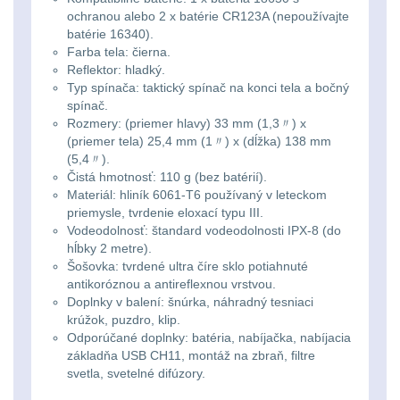
ochranou alebo 2 x batérie CR123A (nepoužívajte
Lovecké
Přepravne tašky na
batérie 16340).
zbraně
39
svítilny
Farba tela: čierna.
Reflektor: hladký.
Typ spínača: taktický spínač na konci tela a bočný
Hydratační vaky
10
Nabíjacie
spínač.
Rozmery: (priemer hlavy) 33 mm (1,3〃) x
baterky
Pouzdra a Kapsy
611
(priemer tela) 25,4 mm (1〃) x (dĺžka) 138 mm
(5,4〃).
Čistá hmotnosť: 110 g (bez batérií).
Organizéry
109
Svietidlá
Materiál: hliník 6061-T6 používaný v leteckom
s
priemysle, tvrdenie eloxací typu III.
Na opasek
136
Vodeodolnosť: štandard vodeodolnosti IPX-8 (do
magnetom
hĺbky 2 metre).
Na láhev
Šošovka: tvrdené ultra číre sklo potiahnuté
42
antikoróznou a antireflexnou vrstvou.
Svietidlá
Doplnky v balení: šnúrka, náhradný tesniaci
Na zasobniky
157
krúžok, puzdro, klip.
CRI≥90
Odporúčané doplnky: batéria, nabíjačka, nabíjacia
Odhazováky
39
základňa USB CH11, montáž na zbraň, filtre
Laserové
svetla, svetelné difúzory.