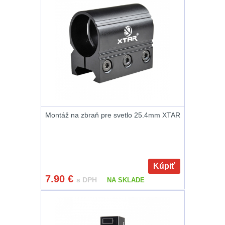
Zámky
1
Nepromokavý potahy
a vaky
18
Adaptéry
32
Nože
164
Taktická pera
4
Montáž na zbraň pre svetlo 25.4mm XTAR
Láhve
16
Lékárničky
17
Kúpiť
7.90
€
s DPH
NA SKLADE
Na přežití
25
Ostatní
45