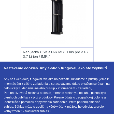
DOPLNKY K
ZBRANIAM
(660)
Montáže na zbraň
556
Montáže pro svítilny
18
Nabíjačka USB XTAR MC1 Plus pre 3.6 /
3.7 Li-ion / IMR /
Boční montáže
11
Nastavenie cookies. Aby e-shop fungoval, ako ste zvyknutí.
Adaptéry a risery
38
Kúpiť
Aby náš web ďalej fungoval tak, ako ho poznáte, ukladáme a pristupujeme k
Montáže pro optiku
5.95
€
informáciám z vášho zariadenia a spracovávame údaje o vašom správaní na
s DPH
NA SKLADE
tieto účely: Ukladanie a/alebo prístup k informáciám v zariadení,
180
Personalizovaná reklama a obsah, meranie reklamy a obsahu, poznatky o
okruhoch publika a vývoj produktov, Presné údaje o geografickej polohe a
Montáže na hlaveň
3
identifikácia pomocou dopytovania zariadenia. Preto potrebujeme váš
E-mail:
obchod@anod.sk
súhlas. Súhlas môžete udeliť na všetky účely, môžete ho odvolať a svoje
voľby zmeniť v Nastavení súhlasu.