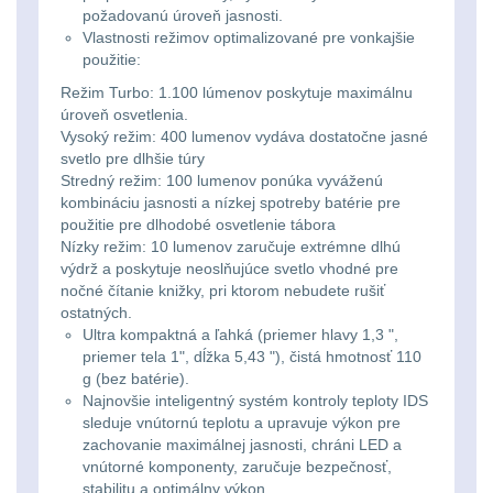
Svítilny
požadovanú úroveň jasnosti.
Peněženky
Vlastnosti režimov optimalizované pre vonkajšie
pro
Svietidlá s magnetom
2
použitie:
21700
Doplňky
Režim Turbo: 1.100 lúmenov poskytuje maximálnu
Svietidlá CRI≥90
1
baterie
úroveň osvetlenia.
k
Vysoký režim: 400 lumenov vydáva dostatočne jasné
Laserové značkovače
9
batohům
svetlo pre dlhšie túry
Svítilny
Stredný režim: 100 lumenov ponúka vyváženú
kombináciu jasnosti a nízkej spotreby batérie pre
Držiaky a
pro
použitie pre dlhodobé osvetlenie tábora
príslušenstvo
34
Nízky režim: 10 lumenov zaručuje extrémne dlhú
26650
výdrž a poskytuje neoslňujúce svetlo vhodné pre
7
baterie
nočné čítanie knižky, pri ktorom nebudete rušiť
ostatných.
Ultra kompaktná a ľahká (priemer hlavy 1,3 ",
18650
1
Svítilny
priemer tela 1", dĺžka 5,43 "), čistá hmotnosť 110
g (bez batérie).
pro
14500 / AA / AAA
4
Najnovšie inteligentný systém kontroly teploty IDS
CR123A
sleduje vnútornú teplotu a upravuje výkon pre
zachovanie maximálnej jasnosti, chráni LED a
16340 a CR123
1
nebo
vnútorné komponenty, zaručuje bezpečnosť,
stabilitu a optimálny výkon.