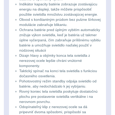
Li-
Nabíjačky
9
Indikátor kapacity batérie zobrazuje zostávajúcu
energiu na displeji, takže môžete prispôsobiť
ion
použitie svietidla množstvu zostávajúcej energie.
Náhradné diely
7
16340
Obvod s konštantným prúdom bez pulzne šírkovej
modulácie zabraňuje blikaniu.
baterie
BATOHY A TAŠKY
Ochrana batérie pred úplným vybitím automaticky
znižuje výkon svietidla, keď je batéria už takmer
(1562)
úplne vyčerpaná, čím zabraňuje prílišnému vybitiu
Čelové
batérie a umožňuje svietidlo naďalej použiť v
Turistické a expediční
38
svetlá
núdzovej situácii
Dizajn hlavy a objímky konca tela svietidla z
-
nerezovej ocele lepšie chráni vnútorné
Městské batohy
41
komponenty.
čelovky
Taktický spínač na konci tela svietidla s funkciou
Batohy
216
dočasného osvetlenia.
Pohotovostný režim standby odpája svietidlo od
Taktické
batérie, aby nedochádzalo k jej vybíjaniu.
Méně než 10 L
13
svietidlá
Rovný koniec tela svietidla poskytuje dostatočnú
plochu pre postavenie svietidla vertikálne i na
10 - 20 L
26
nerovnom povrchu.
Lucerny
Odopínateľný klip z nerezovej ocele sa dá
20 - 30 L
pripevniť dvoma spôsobmi, prispôsobí sa
103
a