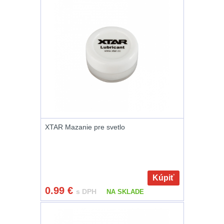
Peněženky
14
Doplňky k batohům
533
Ramenní popruhy a
vycpávky
10
Karabiny a přezky
75
XTAR Mazanie pre svetlo
Kroužky, šňůrky,
koncovky
25
Nášivky
105
Kúpiť
0.99
€
Samonavíjecí
s DPH
NA SKLADE
držáky
1