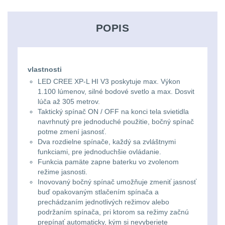
Ostatní
Univerzalní
střední
lm
Čelové svetlá - čelovky
3
tašky
vzdálenost
POPIS
Svítilny
Taktické svietidlá
10
Přepravne
Monokuláry
pro
Lucerny a kempingové
tašky
AA/AAA/14500
vlastnosti
lampy
1
Príslušenstvo
LED CREE XP-L HI V3 poskytuje max. Výkon
na
Li-
1.100 lúmenov, silné bodové svetlo a max. Dosvit
pre
Potápačské svetlá
2
zbraně
lúča až 305 metrov.
Ion
optiku
Taktický spínač ON / OFF na konci tela svietidla
baterie
navrhnutý pre jednoduché použitie, bočný spínač
Kapesní svítilny
4
Hydratační
potme zmení jasnosť.
Dva rozdielne spínače, každý sa zvláštnymi
vaky
Policejní svítilny
4
Svítilny
funkciami, pre jednoduchšie ovládanie.
Funkcia pamäte zapne baterku vo zvolenom
pro
Vyhledávací svítilny
5
režime jasnosti.
Pouzdra
18650
Inovovaný bočný spínač umožňuje zmeniť jasnosť
a
buď opakovaným stlačením spínača a
Lovecké svítilny
1
baterie
prechádzaním jednotlivých režimov alebo
Kapsy
podržaním spínača, pri ktorom sa režimy začnú
Nabíjacie baterky
6
prepínať automaticky, kým si nevyberiete