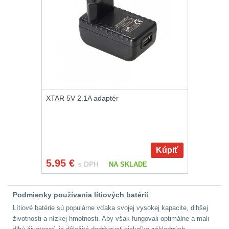
Peněženky
14
Doplňky k batohům
534
Ramenní popruhy a
vycpávky
10
XTAR 5V 2.1A adaptér
Karabiny a přezky
75
Kroužky, šňůrky,
koncovky
25
Kúpiť
5.95
€
s DPH
NA SKLADE
Nášivky
105
Samonavíjecí
Podmienky používania lítiových batérií
držáky
1
Lítiové batérie sú populárne vďaka svojej vysokej kapacite, dlhšej
životnosti a nízkej hmotnosti. Aby však fungovali optimálne a mali