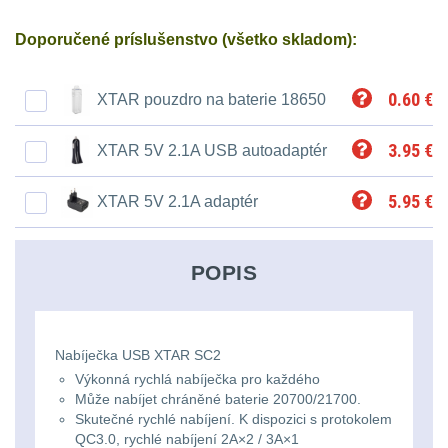
Ostatní
Univerzalní
střední
lm
Čelové svetlá - čelovky
3
Doporučené príslušenstvo (všetko skladom):
tašky
vzdálenost
Svítilny
Taktické svietidlá
10
Přepravne
Monokuláry
0.60
€
XTAR pouzdro na baterie 18650
pro
Lucerny a kempingové
tašky
AA/AAA/14500
lampy
1
3.95
€
XTAR 5V 2.1A USB autoadaptér
Príslušenstvo
na
Li-
pre
Potápačské svetlá
2
zbraně
5.95
€
XTAR 5V 2.1A adaptér
Ion
optiku
baterie
Kapesní svítilny
4
Hydratační
POPIS
vaky
Policejní svítilny
4
Svítilny
pro
Vyhledávací svítilny
5
Pouzdra
Nabíječka USB XTAR SC2
18650
a
Výkonná rychlá nabíječka pro každého
Lovecké svítilny
1
baterie
Může nabíjet chráněné baterie 20700/21700.
Kapsy
Skutečné rychlé nabíjení. K dispozici s protokolem
Nabíjacie baterky
QC3.0, rychlé nabíjení 2A×2 / 3A×1
6