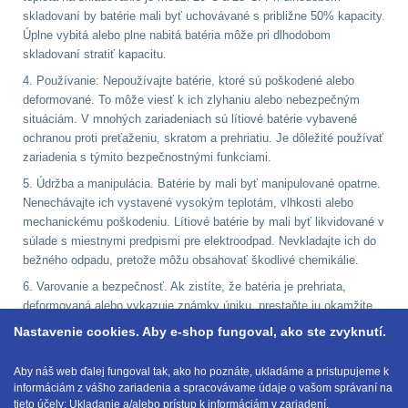
skladovaní by batérie mali byť uchovávané s približne 50% kapacity.
DOPLNKY K
Úplne vybitá alebo plne nabitá batéria môže pri dlhodobom
ZBRANIAM
(661)
skladovaní stratiť kapacitu.
4. Používanie: Nepoužívajte batérie, ktoré sú poškodené alebo
Montáže na zbraň
556
deformované. To môže viesť k ich zlyhaniu alebo nebezpečným
situáciám. V mnohých zariadeniach sú lítiové batérie vybavené
ochranou proti preťaženiu, skratom a prehriatiu. Je dôležité používať
Montáže pro svítilny
zariadenia s týmito bezpečnostnými funkciami.
18
5. Údržba a manipulácia. Batérie by mali byť manipulované opatrne.
Nenechávajte ich vystavené vysokým teplotám, vlhkosti alebo
Boční montáže
11
mechanickému poškodeniu. Lítiové batérie by mali byť likvidované v
súlade s miestnymi predpismi pre elektroodpad. Nevkladajte ich do
Adaptéry a risery
38
bežného odpadu, pretože môžu obsahovať škodlivé chemikálie.
6. Varovanie a bezpečnosť. Ak zistíte, že batéria je prehriata,
Montáže pro optiku
deformovaná alebo vykazuje známky úniku, prestaňte ju okamžite
180
používať a bezpečne ju zlikvidujte. Pravidelne kontrolujte batérie a
Nastavenie cookies. Aby e-shop fungoval, ako ste zvyknutí.
ich zariadenia na akékoľvek známky poškodenia alebo problémov.
Montáže na hlaveň
3
Dodržiavaním týchto podmienok môžete zabezpečiť, že lítiové
Aby náš web ďalej fungoval tak, ako ho poznáte, ukladáme a pristupujeme k
informáciám z vášho zariadenia a spracovávame údaje o vašom správaní na
batérie budú fungovať efektívne a bezpečne po dlhú dobu.
tieto účely: Ukladanie a/alebo prístup k informáciám v zariadení,