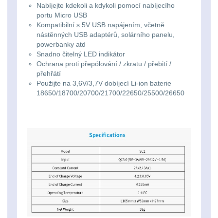
Svítilny
Nabíjejte kdekoli a kdykoli pomocí nabíjecího
Peněženky
portu Micro USB
pro
Svietidlá s magnetom
2
Kompatibilní s 5V USB napájením, včetně
21700
nástěnných USB adaptérů, solárního panelu,
Doplňky
Svietidlá CRI≥90
1
powerbanky atd
baterie
k
Snadno čitelný LED indikátor
Ochrana proti přepólování / zkratu / přebití /
Laserové značkovače
9
batohům
přehřátí
Svítilny
Použijte na 3,6V/3,7V dobíjecí Li-ion baterie
Držiaky a
18650/18700/20700/21700/22650/25500/26650
pro
príslušenstvo
34
26650
7
baterie
18650
1
Svítilny
pro
14500 / AA / AAA
4
CR123A
16340 a CR123
1
nebo