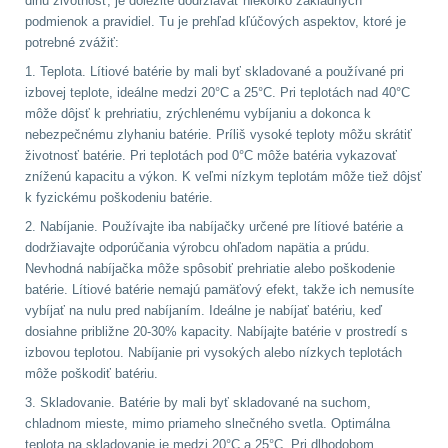
dlhú životnosť, je dôležité dodržiavať niekoľko základných
Zámky
1
podmienok a pravidiel. Tu je prehľad kľúčových aspektov, ktoré je
potrebné zvážiť:
Nepromokavý potahy
1. Teplota. Lítiové batérie by mali byť skladované a používané pri
a vaky
18
izbovej teplote, ideálne medzi 20°C a 25°C. Pri teplotách nad 40°C
môže dôjsť k prehriatiu, zrýchlenému vybíjaniu a dokonca k
Adaptéry
33
nebezpečnému zlyhaniu batérie. Príliš vysoké teploty môžu skrátiť
životnosť batérie. Pri teplotách pod 0°C môže batéria vykazovať
Nože
164
zníženú kapacitu a výkon. K veľmi nízkym teplotám môže tiež dôjsť
k fyzickému poškodeniu batérie.
Taktická pera
4
2. Nabíjanie. Používajte iba nabíjačky určené pre lítiové batérie a
dodržiavajte odporúčania výrobcu ohľadom napätia a prúdu.
Nevhodná nabíjačka môže spôsobiť prehriatie alebo poškodenie
Láhve
16
batérie. Lítiové batérie nemajú pamäťový efekt, takže ich nemusíte
vybíjať na nulu pred nabíjaním. Ideálne je nabíjať batériu, keď
Lékárničky
17
dosiahne približne 20-30% kapacity. Nabíjajte batérie v prostredí s
izbovou teplotou. Nabíjanie pri vysokých alebo nízkych teplotách
Na přežití
25
môže poškodiť batériu.
3. Skladovanie. Batérie by mali byť skladované na suchom,
Ostatní
45
chladnom mieste, mimo priameho slnečného svetla. Optimálna
teplota na skladovanie je medzi 20°C a 25°C. Pri dlhodobom