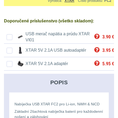
Ostatní
Výrobca:
XTAR
Číslo produktu:
FC2
Univerzalní
střední
lm
Čelové svetlá - čelovky
3
tašky
vzdálenost
Svítilny
Taktické svietidlá
10
Doporučené príslušenstvo (všetko skladom):
Přepravne
Monokuláry
pro
Lucerny a kempingové
USB merač napätia a prúdu XTAR
tašky
AA/AAA/14500
3.90
€
lampy
1
VI01
Príslušenstvo
na
Li-
pre
3.95
€
XTAR 5V 2.1A USB autoadaptér
Potápačské svetlá
2
zbraně
Ion
optiku
baterie
5.95
€
XTAR 5V 2.1A adaptér
Kapesní svítilny
4
Hydratační
vaky
Policejní svítilny
4
Svítilny
POPIS
pro
Vyhledávací svítilny
5
Pouzdra
18650
a
Lovecké svítilny
1
baterie
Nabíječka USB XTAR FC2 pro Li-ion, NiMH & NiCD
Kapsy
Základní 2šachtová nabíječka baterií pro každodenní
Nabíjacie baterky
6
nošení a zálohování