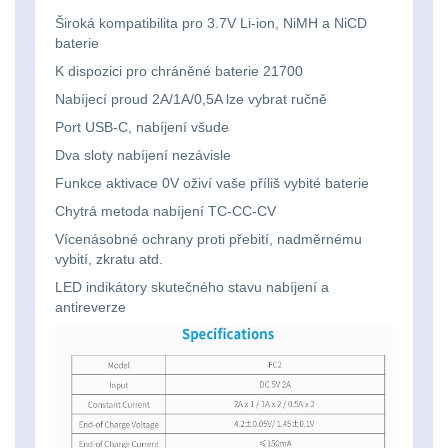
Svítilny
Peněženky
Široká kompatibilita pro 3.7V Li-ion, NiMH a NiCD
pro
Svietidlá s magnetom
2
baterie
21700
K dispozici pro chráněné baterie 21700
Doplňky
Svietidlá CRI≥90
1
Nabíjecí proud 2A/1A/0,5A lze vybrat ručně
baterie
k
Port USB-C, nabíjení všude
Laserové značkovače
9
batohům
Dva sloty nabíjení nezávisle
Svítilny
Funkce aktivace 0V oživí vaše příliš vybité baterie
Držiaky a
pro
príslušenstvo
Chytrá metoda nabíjení TC-CC-CV
34
26650
Vícenásobné ochrany proti přebití, nadměrnému
vybití, zkratu atd.
7
baterie
LED indikátory skutečného stavu nabíjení a
antireverze
18650
1
Svítilny
pro
14500 / AA / AAA
4
CR123A
16340 a CR123
1
nebo