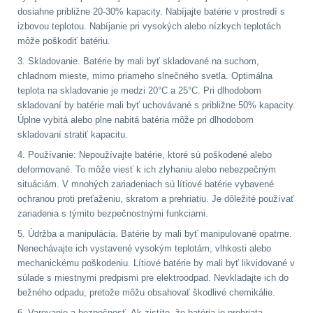
Zámky
1
dosiahne približne 20-30% kapacity. Nabíjajte batérie v prostredí s
izbovou teplotou. Nabíjanie pri vysokých alebo nízkych teplotách
Nepromokavý potahy
môže poškodiť batériu.
a vaky
18
3. Skladovanie. Batérie by mali byť skladované na suchom,
chladnom mieste, mimo priameho slnečného svetla. Optimálna
Adaptéry
33
teplota na skladovanie je medzi 20°C a 25°C. Pri dlhodobom
skladovaní by batérie mali byť uchovávané s približne 50% kapacity.
Úplne vybitá alebo plne nabitá batéria môže pri dlhodobom
Nože
164
skladovaní stratiť kapacitu.
4. Používanie: Nepoužívajte batérie, ktoré sú poškodené alebo
Taktická pera
5
deformované. To môže viesť k ich zlyhaniu alebo nebezpečným
situáciám. V mnohých zariadeniach sú lítiové batérie vybavené
Láhve
16
ochranou proti preťaženiu, skratom a prehriatiu. Je dôležité používať
zariadenia s týmito bezpečnostnými funkciami.
Lékárničky
17
5. Údržba a manipulácia. Batérie by mali byť manipulované opatrne.
Nenechávajte ich vystavené vysokým teplotám, vlhkosti alebo
Na přežití
25
mechanickému poškodeniu. Lítiové batérie by mali byť likvidované v
súlade s miestnymi predpismi pre elektroodpad. Nevkladajte ich do
bežného odpadu, pretože môžu obsahovať škodlivé chemikálie.
Ostatní
45
6. Varovanie a bezpečnosť. Ak zistíte, že batéria je prehriata,