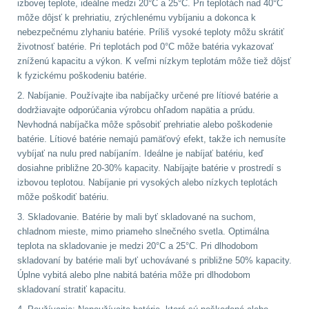
izbovej teplote, ideálne medzi 20°C a 25°C. Pri teplotách nad 40°C
Zámky
1
môže dôjsť k prehriatiu, zrýchlenému vybíjaniu a dokonca k
nebezpečnému zlyhaniu batérie. Príliš vysoké teploty môžu skrátiť
Nepromokavý potahy
životnosť batérie. Pri teplotách pod 0°C môže batéria vykazovať
a vaky
18
zníženú kapacitu a výkon. K veľmi nízkym teplotám môže tiež dôjsť
k fyzickému poškodeniu batérie.
Adaptéry
33
2. Nabíjanie. Používajte iba nabíjačky určené pre lítiové batérie a
dodržiavajte odporúčania výrobcu ohľadom napätia a prúdu.
Nože
164
Nevhodná nabíjačka môže spôsobiť prehriatie alebo poškodenie
batérie. Lítiové batérie nemajú pamäťový efekt, takže ich nemusíte
vybíjať na nulu pred nabíjaním. Ideálne je nabíjať batériu, keď
Taktická pera
4
dosiahne približne 20-30% kapacity. Nabíjajte batérie v prostredí s
izbovou teplotou. Nabíjanie pri vysokých alebo nízkych teplotách
Láhve
16
môže poškodiť batériu.
3. Skladovanie. Batérie by mali byť skladované na suchom,
Lékárničky
17
chladnom mieste, mimo priameho slnečného svetla. Optimálna
teplota na skladovanie je medzi 20°C a 25°C. Pri dlhodobom
Na přežití
25
skladovaní by batérie mali byť uchovávané s približne 50% kapacity.
Úplne vybitá alebo plne nabitá batéria môže pri dlhodobom
skladovaní stratiť kapacitu.
Ostatní
45