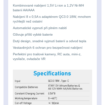
Svítilny
Peněženky
Kombinované nabíjení 1,5V Li-ion a 1,2V Ni-MH
pro
Svietidlá s magnetom
2
baterií AA/AAA
21700
Nabíjení 8 x 0,5A s adaptérem QC3.0 18W, mnohem
Doplňky
Svietidlá CRI≥90
1
rychlejší než ostatní
baterie
k
Automatické vypnutí při plném nabití
Laserové značkovače
9
batohům
Oživuje příliš vybité baterie
Svítilny
Dutý design, snadné vyjmutí baterií a odvod tepla
Držiaky a
pro
Vestavěných 6 ochran pro bezpečnost nabíjení
príslušenstvo
34
26650
Perfektní pro trailové kamery, RC auta, mini-z,
vysílače, ovladače VR
7
baterie
18650
1
Svítilny
pro
14500 / AA / AAA
4
CR123A
16340 a CR123
1
nebo