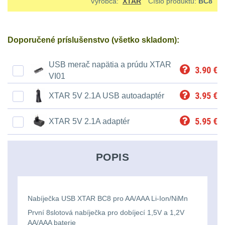
Ostatní
Výrobca:
XTAR
Číslo produktu:
BC8
Univerzalní
střední
lm
Čelové svetlá - čelovky
3
tašky
vzdálenost
Svítilny
Taktické svietidlá
10
Doporučené príslušenstvo (všetko skladom):
Přepravne
Monokuláry
pro
Lucerny a kempingové
USB merač napätia a prúdu XTAR
tašky
AA/AAA/14500
3.90
€
lampy
1
VI01
Príslušenstvo
na
Li-
pre
3.95
€
XTAR 5V 2.1A USB autoadaptér
Potápačské svetlá
2
zbraně
Ion
optiku
baterie
5.95
€
XTAR 5V 2.1A adaptér
Kapesní svítilny
4
Hydratační
vaky
Policejní svítilny
4
Svítilny
POPIS
pro
Vyhledávací svítilny
5
Pouzdra
18650
a
Lovecké svítilny
1
baterie
Nabíječka USB XTAR BC8 pro AA/AAA Li-Ion/NiMn
Kapsy
První 8slotová nabíječka pro dobíjecí 1,5V a 1,2V
Nabíjacie baterky
6
AA/AAA baterie