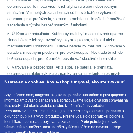
4. Používanie: Nepoužívajte batérie, ktoré sú poškodené alebo
deformované. To môže viesť k ich zlyhaniu alebo nebezpečným
DOPLNKY K
situáciám. V mnohých zariadeniach sú lítiové batérie vybavené
ZBRANIAM
(662)
ochranou proti preťaženiu, skratom a prehriatiu. Je dôležité používať
zariadenia s týmito bezpečnostnými funkciami.
Montáže na zbraň
556
5. Údržba a manipulácia. Batérie by mali byť manipulované opatrne.
Nenechávajte ich vystavené vysokým teplotám, vlhkosti alebo
mechanickému poškodeniu. Lítiové batérie by mali byť likvidované v
Montáže pro svítilny
súlade s miestnymi predpismi pre elektroodpad. Nevkladajte ich do
18
bežného odpadu, pretože môžu obsahovať škodlivé chemikálie.
6. Varovanie a bezpečnosť. Ak zistíte, že batéria je prehriata,
Boční montáže
11
deformovaná alebo vykazuje známky úniku, prestaňte ju okamžite
používať a bezpečne ju zlikvidujte. Pravidelne kontrolujte batérie a
Nastavenie cookies. Aby e-shop fungoval, ako ste zvyknutí.
Adaptéry a risery
38
ich zariadenia na akékoľvek známky poškodenia alebo problémov.
Dodržiavaním týchto podmienok môžete zabezpečiť, že lítiové
Aby náš web ďalej fungoval tak, ako ho poznáte, ukladáme a pristupujeme k
Montáže pro optiku
informáciám z vášho zariadenia a spracovávame údaje o vašom správaní na
batérie budú fungovať efektívne a bezpečne po dlhú dobu.
180
tieto účely: Ukladanie a/alebo prístup k informáciám v zariadení,
Personalizovaná reklama a obsah, meranie reklamy a obsahu, poznatky o
okruhoch publika a vývoj produktov, Presné údaje o geografickej polohe a
Montáže na hlaveň
3
identifikácia pomocou dopytovania zariadenia. Preto potrebujeme váš
E-mail:
obchod@anod.sk
súhlas. Súhlas môžete udeliť na všetky účely, môžete ho odvolať a svoje
voľby zmeniť v Nastavení súhlasu.