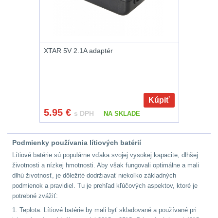
Peněženky
14
Doplňky k batohům
534
XTAR 5V 2.1A adaptér
Ramenní popruhy a
vycpávky
10
Kúpiť
Karabiny a přezky
75
5.95
€
s DPH
NA SKLADE
Kroužky, šňůrky,
koncovky
25
Podmienky používania lítiových batérií
Lítiové batérie sú populárne vďaka svojej vysokej kapacite, dlhšej
Nášivky
105
životnosti a nízkej hmotnosti. Aby však fungovali optimálne a mali
dlhú životnosť, je dôležité dodržiavať niekoľko základných
Samonavíjecí
podmienok a pravidiel. Tu je prehľad kľúčových aspektov, ktoré je
potrebné zvážiť:
držáky
1
1. Teplota. Lítiové batérie by mali byť skladované a používané pri