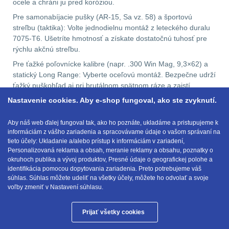
ocele a chráni ju pred koróziou.
Pre samonabíjacie pušky (AR-15, Sa vz. 58) a športovú
AR10
4
streľbu (taktika): Volte jednodielnu montáž z leteckého duralu
7075-T6. Ušetríte hmotnosť a získate dostatočnú tuhosť pre
Popruhy a poutka
40
rýchlu akčnú streľbu.
Pre ťažké poľovnícke kalibre (napr. .300 Win Mag, 9,3×62) a
OPTIKY
(146)
statický Long Range: Vyberte oceľovú montáž. Bezpečne udrží
ťažký puškohľad aj pri brutálnom spätnom ráze a zaistí
stabilitu nástrelu.
Nastavenie cookies. Aby e-shop fungoval, ako ste zvyknutí.
Kolimátory
53
Pre lov v extrémnych podmienkach (hory, divočina): Pokiaľ
počítate každý gram výbavy a vyžadujete absolútnu
Aby náš web ďalej fungoval tak, ako ho poznáte, ukladáme a pristupujeme k
Zvětšovací moduly
5
informáciám z vášho zariadenia a spracovávame údaje o vašom správaní na
spoľahlivosť, investujte do titánu.
tieto účely: Ukladanie a/alebo prístup k informáciám v zariadení,
Personalizovaná reklama a obsah, meranie reklamy a obsahu, poznatky o
CQB
21
okruhoch publika a vývoj produktov, Presné údaje o geografickej polohe a
identifikácia pomocou dopytovania zariadenia. Preto potrebujeme váš
E-mail:
obchod@anod.sk
Na vzduchovku
15
súhlas. Súhlas môžete udeliť na všetky účely, môžete ho odvolať a svoje
voľby zmeniť v Nastavení súhlasu.
Na kuše
2
Prijať všetky cookies
Anod.sk © 2026
Přesné střílení
22