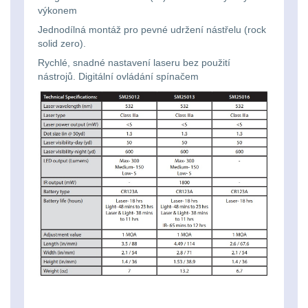
Li-
Nabíjačky
9
výkonem
ion
Jednodílná montáž pro pevné udržení nástřelu (rock
Náhradné diely
7
solid zero).
16340
Rychlé, snadné nastavení laseru bez použití
baterie
BATOHY A TAŠKY
nástrojů.
Digitální ovládání spínačem
(1568)
Čelové
Turistické a expediční
38
svetlá
-
Městské batohy
41
čelovky
Batohy
216
Taktické
Méně než 10 L
13
svietidlá
10 - 20 L
26
Lucerny
20 - 30 L
103
a