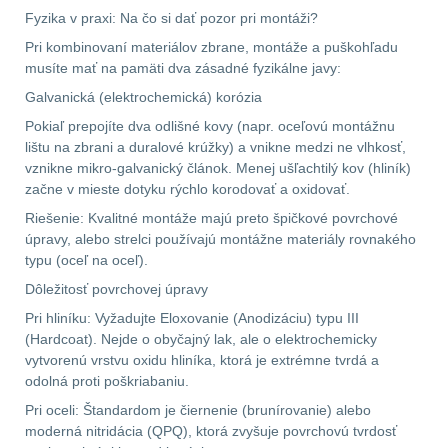
Fyzika v praxi: Na čo si dať pozor pri montáži?
.223 (5.56mm)
9
Pri kombinovaní materiálov zbrane, montáže a puškohľadu
musíte mať na pamäti dva zásadné fyzikálne javy:
.243 .260 (6.5mm)
7
Galvanická (elektrochemická) korózia
.270 .280 (7mm)
7
Pokiaľ prepojíte dva odlišné kovy (napr. oceľovú montážnu
lištu na zbrani a duralové krúžky) a vnikne medzi ne vlhkosť,
vznikne mikro-galvanický článok. Menej ušľachtilý kov (hliník)
.30 .308 (7.62mm)
začne v mieste dotyku rýchlo korodovať a oxidovať.
11
Riešenie: Kvalitné montáže majú preto špičkové povrchové
úpravy, alebo strelci používajú montážne materiály rovnakého
12GA, 20GA
10
typu (oceľ na oceľ).
Dôležitosť povrchovej úpravy
.40 .41
6
Pri hliníku: Vyžadujte Eloxovanie (Anodizáciu) typu III
(Hardcoat). Nejde o obyčajný lak, ale o elektrochemicky
.44 .45
6
vytvorenú vrstvu oxidu hliníka, ktorá je extrémne tvrdá a
odolná proti poškriabaniu.
.357 .38 (9mm)
7
Pri oceli: Štandardom je čiernenie (brunírovanie) alebo
moderná nitridácia (QPQ), ktorá zvyšuje povrchovú tvrdosť
1911
6