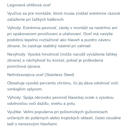
Legovaná uhlíková oceľ
AR15
12
Využíva sa pre montáže, ktoré musia znášať extrémne rázové
zaťaženie pri ťažkých kalibroch.
AK47
10
Výhody: Extrémna pevnosť, závity v montáži sa nestrhnú ani
pri opakovanom povoľovaní a uťahovaní. Oceľ má navyše
podobnú tepelnú rozťažnosť ako hlaveň a puzdro záveru
.22
10
zbrane, čo zaisťuje stabilný nástrel pri zahriatí.
Nevýhody: Vysoká hmotnosť (môže narušiť vyváženie ľahkej
.223 (5.56mm)
9
zbrane) a náchylnosť ku korózii, pokiaľ je poškodená
povrchová úprava.
.243 .260 (6.5mm)
7
Nehrdzavejúca oceľ (Stainless Steel)
.270 .280 (7mm)
8
Obsahuje vysoké percento chrómu, čo jej dáva odolnosť voči
vonkajším vplyvom.
.30 .308 (7.62mm)
Výhody: Spája obrovskú pevnosť klasickej ocele s vysokou
odolnosťou voči dažďu, snehu a potu.
11
Využitie: Veľmi populárna pri poľovníckych guľovniciach
určených do polárnych alebo tropických oblastí, často vizuálne
12GA, 20GA
14
ladí s nerezovými hlavňami.