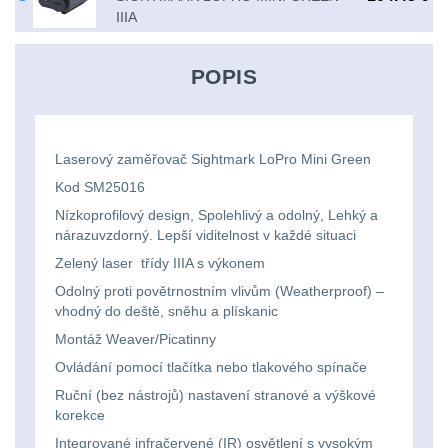
Svítilny
IIIA
Peněženky
pro
Svietidlá s magnetom
2
21700
Doplňky
POPIS
Svietidlá CRI≥90
1
baterie
k
Laserové značkovače
9
batohům
Svítilny
Laserový zaměřovač Sightmark LoPro Mini Green
Držiaky a
Kod SM25016
pro
príslušenstvo
34
Nízkoprofilový design, Spolehlivý a odolný, Lehký a
26650
nárazuvzdorný. Lepší viditelnost v každé situaci
7
baterie
Zelený laser třídy IIIA s výkonem
Odolný proti povětrnostním vlivům (Weatherproof) –
18650
1
vhodný do deště, sněhu a plískanic
Svítilny
Montáž Weaver/Picatinny
pro
14500 / AA / AAA
4
Ovládání pomocí tlačítka nebo tlakového spínače
CR123A
Ruční (bez nástrojů) nastavení stranové a výškové
16340 a CR123
1
korekce
nebo
Integrované infračervené (IR) osvětlení s vysokým