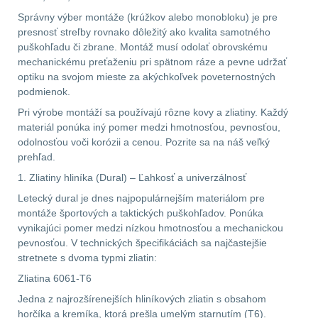
Správny výber montáže (krúžkov alebo monobloku) je pre
DOPLNKY K
presnosť streľby rovnako dôležitý ako kvalita samotného
ZBRANIAM
(663)
puškohľadu či zbrane. Montáž musí odolať obrovskému
mechanickému preťaženiu pri spätnom ráze a pevne udržať
Montáže na zbraň
556
optiku na svojom mieste za akýchkoľvek poveternostných
podmienok.
Montáže pro svítilny
Pri výrobe montáží sa používajú rôzne kovy a zliatiny. Každý
materiál ponúka iný pomer medzi hmotnosťou, pevnosťou,
18
odolnosťou voči korózii a cenou. Pozrite sa na náš veľký
prehľad.
Boční montáže
11
1. Zliatiny hliníka (Dural) – Ľahkosť a univerzálnosť
Adaptéry a risery
38
Letecký dural je dnes najpopulárnejším materiálom pre
montáže športových a taktických puškohľadov. Ponúka
vynikajúci pomer medzi nízkou hmotnosťou a mechanickou
Montáže pro optiku
pevnosťou. V technických špecifikáciách sa najčastejšie
180
stretnete s dvoma typmi zliatin:
Zliatina 6061-T6
Montáže na hlaveň
3
Jedna z najrozšírenejších hliníkových zliatin s obsahom
horčíka a kremíka, ktorá prešla umelým starnutím (T6).