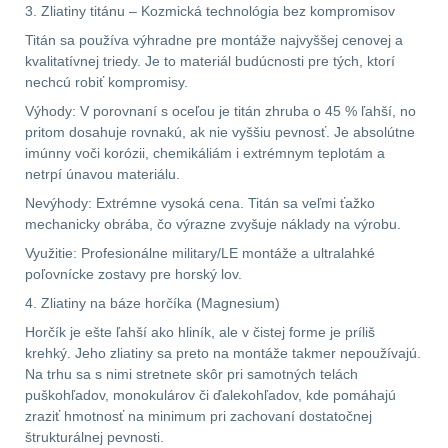
.40 .41
11
3. Zliatiny titánu – Kozmická technológia bez kompromisov
Titán sa používa výhradne pre montáže najvyššej cenovej a
.44 .45
12
kvalitatívnej triedy. Je to materiál budúcnosti pre tých, ktorí
nechcú robiť kompromisy.
.357 .38 (9mm)
12
Výhody: V porovnaní s oceľou je titán zhruba o 45 % ľahší, no
pritom dosahuje rovnakú, ak nie vyššiu pevnosť. Je absolútne
imúnny voči korózii, chemikáliám i extrémnym teplotám a
1911
9
netrpí únavou materiálu.
Nevýhody: Extrémne vysoká cena. Titán sa veľmi ťažko
AR10
6
mechanicky obrába, čo výrazne zvyšuje náklady na výrobu.
Využitie: Profesionálne military/LE montáže a ultralahké
Náradie a nástroje k
poľovnícke zostavy pre horský lov.
zbraniam
34
4. Zliatiny na báze horčíka (Magnesium)
AR15
19
Horčík je ešte ľahší ako hliník, ale v čistej forme je príliš
krehký. Jeho zliatiny sa preto na montáže takmer nepoužívajú.
Na trhu sa s nimi stretnete skôr pri samotných telách
AK47
9
puškohľadov, monokulárov či ďalekohľadov, kde pomáhajú
zraziť hmotnosť na minimum pri zachovaní dostatočnej
.22
7
štrukturálnej pevnosti.