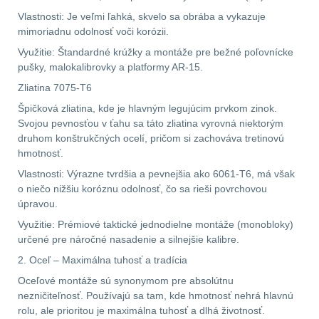
Předpažbí
55
Vlastnosti: Je veľmi ľahká, skvelo sa obrába a vykazuje
mimoriadnu odolnosť voči korózii.
Pažby
51
Využitie: Štandardné krúžky a montáže pre bežné poľovnícke
pušky, malokalibrovky a platformy AR-15.
Raily, lišty, krytky
66
Zliatina 7075-T6
Přední taktické
Špičková zliatina, kde je hlavným legujúcim prvkom zinok.
rukojeti
50
Svojou pevnosťou v ťahu sa táto zliatina vyrovná niektorým
druhom konštrukčných ocelí, pričom si zachováva tretinovú
hmotnosť.
Mechanická mířidla
Vlastnosti: Výrazne tvrdšia a pevnejšia ako 6061-T6, má však
30
o niečo nižšiu koróznu odolnosť, čo sa rieši povrchovou
úpravou.
Pistolové rukojeti
20
Využitie: Prémiové taktické jednodielne montáže (monobloky)
určené pre náročné nasadenie a silnejšie kalibre.
Dvojnožky
39
2. Oceľ – Maximálna tuhosť a tradícia
Príslušenstvo
18
Oceľové montáže sú synonymom pre absolútnu
nezničiteľnosť. Používajú sa tam, kde hmotnosť nehrá hlavnú
rolu, ale prioritou je maximálna tuhosť a dlhá životnosť.
Čistenie zbraní
39