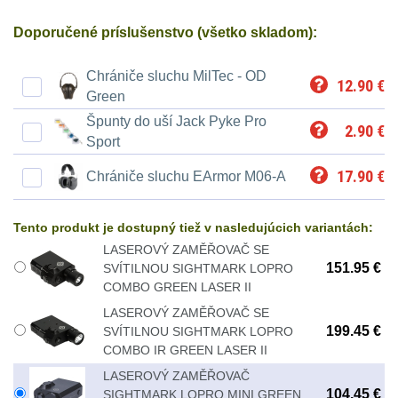
Ostatní
Univerzalní
střední
lm
Čelové svetlá - čelovky
3
Doporučené príslušenstvo (všetko skladom):
tašky
vzdálenost
Svítilny
Taktické svietidlá
10
Chrániče sluchu MilTec - OD
12.90
€
Přepravne
Monokuláry
pro
Green
Lucerny a kempingové
tašky
AA/AAA/14500
Špunty do uší Jack Pyke Pro
lampy
1
2.90
€
Príslušenstvo
Sport
na
Li-
pre
Potápačské svetlá
2
17.90
€
Chrániče sluchu EArmor M06-A
zbraně
Ion
optiku
baterie
Kapesní svítilny
4
Hydratační
Tento produkt je dostupný tiež v nasledujúcich variantách:
LASEROVÝ ZAMĚŘOVAČ SE
vaky
Policejní svítilny
4
Svítilny
151.95 €
SVÍTILNOU SIGHTMARK LOPRO
COMBO GREEN LASER II
pro
Vyhledávací svítilny
5
Pouzdra
LASEROVÝ ZAMĚŘOVAČ SE
18650
199.45 €
SVÍTILNOU SIGHTMARK LOPRO
a
Lovecké svítilny
1
COMBO IR GREEN LASER II
baterie
Kapsy
LASEROVÝ ZAMĚŘOVAČ
Nabíjacie baterky
6
104.45 €
SIGHTMARK LOPRO MINI GREEN