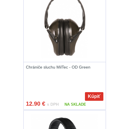
Peněženky
14
Doplňky k batohům
535
Ramenní popruhy a
vycpávky
10
Karabiny a přezky
75
Chrániče sluchu MilTec - OD Green
Kroužky, šňůrky,
koncovky
25
Nášivky
105
Kúpiť
12.90
€
s DPH
NA SKLADE
Samonavíjecí
držáky
1