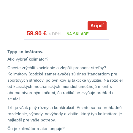
Předpažbí
55
Pažby
51
Kúpiť
Raily, lišty, krytky
66
59.90
€
s DPH
NA SKLADE
Přední taktické
rukojeti
50
Typy kolimátorov.
Ako vybrať kolimátor?
Mechanická mířidla
Chcete zrýchliť zacielenie a zlepšiť presnosť streľby?
30
Kolimátory (optické zameriavače) sú dnes štandardom pre
športových strelcov, poľovníkov aj taktické využitie. Na rozdiel
od klasických mechanických mieridiel umožňujú mieriť s
Pistolové rukojeti
20
oboma otvorenými očami, čo radikálne zvyšuje prehľad o
situácii.
Dvojnožky
39
Trh je však plný rôznych konštrukcií. Pozrite sa na prehľadné
rozdelenie, výhody, nevýhody a zistite, ktorý typ kolimátora je
Príslušenstvo
18
najlepší pre vaše potreby.
Čo je kolimátor a ako funguje?
Čistenie zbraní
38