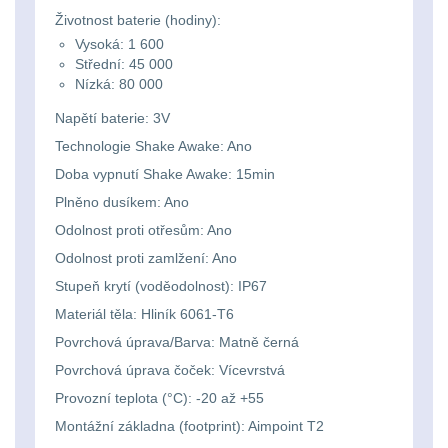
Životnost baterie (hodiny):
kempingové
Nad 30 L
74
Vysoká: 1 600
lampy
Střední: 45 000
Nízká: 80 000
Batohy přes rameno
15
Potápačské
Napětí baterie: 3V
Technologie Shake Awake: Ano
svetlá
Cestovní batohy a
Doba vypnutí Shake Awake: 15min
tašky
6
Plněno dusíkem: Ano
Kapesní
Odolnost proti otřesům: Ano
Dětské batohy
3
svítilny
Odolnost proti zamlžení: Ano
Brašne a tašky
45
Stupeň krytí (voděodolnost): IP67
Policejní
Materiál těla: Hliník 6061-T6
svítilny
Ledvinky
60
Povrchová úprava/Barva: Matně černá
Povrchová úprava čoček: Vícevrstvá
Duffle bagy
25
Vyhledávací
Provozní teplota (°C): -20 až +55
svítilny
Montážní základna (footprint): Aimpoint T2
Univerzalní tašky
60