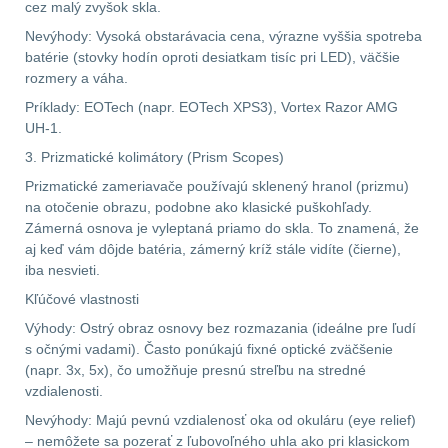
cez malý zvyšok skla.
.223 (5.56mm)
8
Nevýhody: Vysoká obstarávacia cena, výrazne vyššia spotreba
batérie (stovky hodín oproti desiatkam tisíc pri LED), väčšie
.243 .260 (6.5mm)
7
rozmery a váha.
Príklady: EOTech (napr. EOTech XPS3), Vortex Razor AMG
.270 .280 (7mm)
7
UH-1.
3. Prizmatické kolimátory (Prism Scopes)
.30 .308 (7.62mm)
Prizmatické zameriavače používajú sklenený hranol (prizmu)
11
na otočenie obrazu, podobne ako klasické puškohľady.
Zámerná osnova je vyleptaná priamo do skla. To znamená, že
12GA, 20GA
10
aj keď vám dôjde batéria, zámerný kríž stále vidíte (čierne),
iba nesvieti.
.40 .41
6
Kľúčové vlastnosti
Výhody: Ostrý obraz osnovy bez rozmazania (ideálne pre ľudí
.44 .45
6
s očnými vadami). Často ponúkajú fixné optické zväčšenie
(napr. 3x, 5x), čo umožňuje presnú streľbu na stredné
vzdialenosti.
.357 .38 (9mm)
7
Nevýhody: Majú pevnú vzdialenosť oka od okuláru (eye relief)
– nemôžete sa pozerať z ľubovoľného uhla ako pri klasickom
1911
6