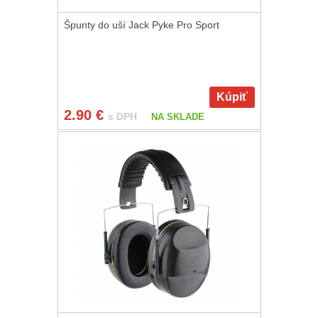
Zámky
1
Špunty do uší Jack Pyke Pro Sport
Nepromokavý potahy
a vaky
18
Adaptéry
33
Kúpiť
2.90
€
s DPH
NA SKLADE
Nože
164
Taktická pera
4
Láhve
16
Lékárničky
17
Na přežití
25
Ostatní
45