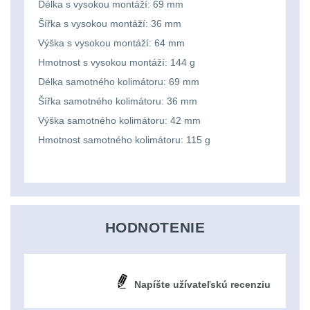
Délka s vysokou montáží: 69 mm
Lovecké
Přepravne tašky na
Šířka s vysokou montáží: 36 mm
zbraně
39
svítilny
Výška s vysokou montáží: 64 mm
Hmotnost s vysokou montáží: 144 g
Hydratační vaky
10
Nabíjacie
Délka samotného kolimátoru: 69 mm
Šířka samotného kolimátoru: 36 mm
baterky
Pouzdra a Kapsy
612
Výška samotného kolimátoru: 42 mm
Organizéry
109
Hmotnost samotného kolimátoru: 115 g
Svietidlá
s
Na opasek
136
magnetom
Na láhev
43
HODNOTENIE
Svietidlá
Na zasobniky
157
CRI≥90
Odhazováky
39
Napíšte užívateľskú recenziu
Laserové