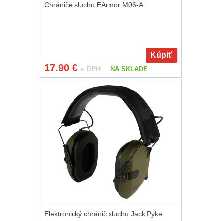
Chrániče sluchu EArmor M06-A
DOPLNKY K
ZBRANIAM
(661)
Montáže na zbraň
556
Kúpiť
17.90
€
s DPH
NA SKLADE
Montáže pro svítilny
18
Boční montáže
11
Adaptéry a risery
38
Montáže pro optiku
180
Montáže na hlaveň
3
Elektronický chránič sluchu Jack Pyke