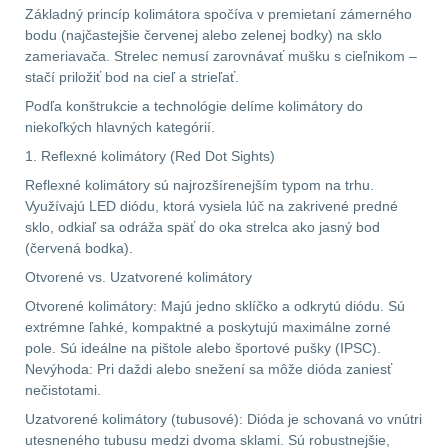
Základný princíp kolimátora spočíva v premietaní zámerného
bodu (najčastejšie červenej alebo zelenej bodky) na sklo
AR15
12
zameriavača. Strelec nemusí zarovnávať mušku s cieľnikom –
stačí priložiť bod na cieľ a strieľať.
AK47
10
Podľa konštrukcie a technológie delíme kolimátory do
niekoľkých hlavných kategórií.
.22
10
1. Reflexné kolimátory (Red Dot Sights)
Reflexné kolimátory sú najrozšírenejším typom na trhu.
.223 (5.56mm)
9
Využívajú LED diódu, ktorá vysiela lúč na zakrivené predné
sklo, odkiaľ sa odráža späť do oka strelca ako jasný bod
.243 .260 (6.5mm)
7
(červená bodka).
Otvorené vs. Uzatvorené kolimátory
.270 .280 (7mm)
8
Otvorené kolimátory: Majú jedno sklíčko a odkrytú diódu. Sú
extrémne ľahké, kompaktné a poskytujú maximálne zorné
.30 .308 (7.62mm)
pole. Sú ideálne na pištole alebo športové pušky (IPSC).
11
Nevýhoda: Pri daždi alebo snežení sa môže dióda zaniesť
nečistotami.
12GA, 20GA
14
Uzatvorené kolimátory (tubusové): Dióda je schovaná vo vnútri
utesneného tubusu medzi dvoma sklami. Sú robustnejšie,