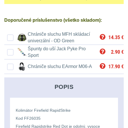
Ostatní
Univerzalní
střední
lm
Čelové svetlá - čelovky
3
tašky
vzdálenost
Svítilny
Doporučené príslušenstvo (všetko skladom):
Taktické svietidlá
10
Přepravne
Monokuláry
pro
Chrániče sluchu MFH skládací
Lucerny a kempingové
14.35
€
tašky
AA/AAA/14500
univerzální - OD Green
lampy
1
Príslušenstvo
na
Špunty do uší Jack Pyke Pro
Li-
2.90
€
pre
Sport
Potápačské svetlá
2
zbraně
Ion
optiku
17.90
€
Chrániče sluchu EArmor M06-A
baterie
Kapesní svítilny
4
Hydratační
vaky
Policejní svítilny
4
Svítilny
POPIS
pro
Vyhledávací svítilny
5
Pouzdra
18650
a
Kolimátor Firefield RapidStrike
Lovecké svítilny
1
baterie
Kapsy
Kod FF26035
Nabíjacie baterky
6
Firefield Rapidstrike Red Dot je odolný, vysoce