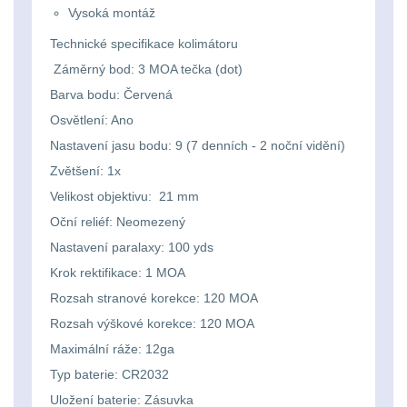
Li-
Nabíjačky
9
Vysoká montáž
ion
Technické specifikace kolimátoru
Náhradné diely
7
16340
Záměrný bod: 3 MOA tečka (dot)
Barva bodu: Červená
baterie
BATOHY A TAŠKY
Osvětlení: Ano
(1565)
Nastavení jasu bodu: 9 (7 denních - 2 noční vidění)
Čelové
Zvětšení: 1x
Turistické a expediční
38
svetlá
Velikost objektivu: 21 mm
-
Městské batohy
41
Oční reliéf: Neomezený
čelovky
Nastavení paralaxy: 100 yds
Batohy
216
Krok rektifikace: 1 MOA
Taktické
Rozsah stranové korekce: 120 MOA
Méně než 10 L
13
svietidlá
Rozsah výškové korekce: 120 MOA
Maximální ráže: 12ga
10 - 20 L
26
Lucerny
Typ baterie: CR2032
20 - 30 L
103
Uložení baterie: Zásuvka
a