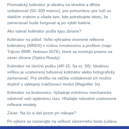
Prizmatický kolimátor je ideálny na stredné a dlhšie
vzdialenosti (50–300 metrov), pre poľovníkov, pre ľudí so
Velký oční reliéf
1
slabším zrakom a všade tam, kde potrebujete istotu, že
zameriavač bude fungovať aj po vybití batérie.
Na dlouhé vzdálenosti
13
Ako vybrať kolimátor podľa typu zbrane?
Kolimátor na pištoľ: Voľte výhradne otvorené reflexné
Multi-range
32
kolimátory (MRDS) s nízkou hmotnosťou a profilom (napr.
Trijicon RMR, Holosun 507K), ktoré sa montujú priamo na
Krátka a střední
záver zbrane (Optics Ready).
vzdálenost
16
Kolimátor na útočnú pušku (AR-15, Sa vz. 58): Ideálnou
voľbou je uzatvorený tubusový kolimátor alebo holografický
Monokuláry
5
zameriavač. Pre streľbu na väčšie vzdialenosti ich možno
doplniť o výklopný zväčšovací modul (Magnifier 3x).
Príslušenstvo pre
Kolimátor na brokovnicu: Vyžaduje extrémnu mechanickú
optiku
9
odolnosť voči spätnému rázu. Hľadajte robustné uzatvorené
reflexné modely.
OBLEČENIE
(316)
Záver: Na čo si dať pozor pri nákupe?
Pri výbere sa zamerajte na veľkosť zámerného bodu (udáva
Nosičy a vesty
65
se v MOA). Menší bod (2 MOA) je presnejší na dlhšie