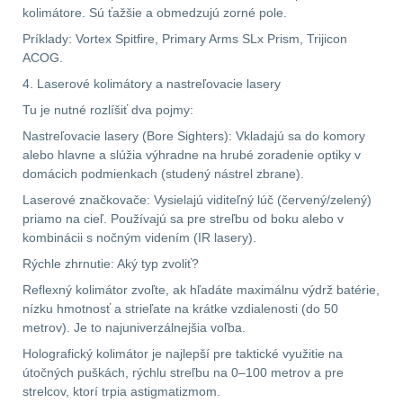
kolimátore. Sú ťažšie a obmedzujú zorné pole.
Príklady: Vortex Spitfire, Primary Arms SLx Prism, Trijicon
AR10
4
ACOG.
4. Laserové kolimátory a nastreľovacie lasery
Popruhy a poutka
40
Tu je nutné rozlíšiť dva pojmy:
OPTIKY
(145)
Nastreľovacie lasery (Bore Sighters): Vkladajú sa do komory
alebo hlavne a slúžia výhradne na hrubé zoradenie optiky v
domácich podmienkach (studený nástrel zbrane).
Kolimátory
53
Laserové značkovače: Vysielajú viditeľný lúč (červený/zelený)
priamo na cieľ. Používajú sa pre streľbu od boku alebo v
Zvětšovací moduly
5
kombinácii s nočným videním (IR lasery).
Rýchle zhrnutie: Aký typ zvoliť?
CQB
21
Reflexný kolimátor zvoľte, ak hľadáte maximálnu výdrž batérie,
nízku hmotnosť a strieľate na krátke vzdialenosti (do 50
Na vzduchovku
15
metrov). Je to najuniverzálnejšia voľba.
Holografický kolimátor je najlepší pre taktické využitie na
Na kuše
2
útočných puškách, rýchlu streľbu na 0–100 metrov a pre
strelcov, ktorí trpia astigmatizmom.
Přesné střílení
22