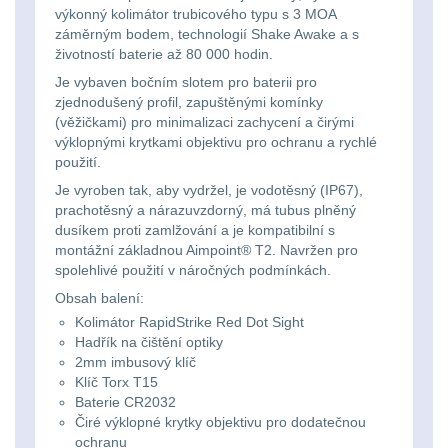
Svítilny
výkonný kolimátor trubicového typu s 3 MOA
Peněženky
záměrným bodem, technologií Shake Awake a s
pro
Svietidlá s magnetom
2
životností baterie až 80 000 hodin.
21700
Doplňky
Je vybaven bočním slotem pro baterii pro
Svietidlá CRI≥90
1
zjednodušený profil, zapuštěnými komínky
baterie
k
(věžičkami) pro minimalizaci zachycení a čirými
Laserové značkovače
9
batohům
výklopnými krytkami objektivu pro ochranu a rychlé
Svítilny
použití.
Držiaky a
Je vyroben tak, aby vydržel, je vodotěsný (IP67),
pro
prachotěsný a nárazuvzdorný, má tubus plněný
príslušenstvo
34
26650
dusíkem proti zamlžování a je kompatibilní s
montážní základnou Aimpoint® T2. Navržen pro
7
baterie
spolehlivé použití v náročných podmínkách.
Obsah balení:
18650
1
Svítilny
Kolimátor RapidStrike Red Dot Sight
Hadřík na čištění optiky
pro
14500 / AA / AAA
4
2mm imbusový klíč
Klíč Torx T15
CR123A
Baterie CR2032
16340 a CR123
1
nebo
Čiré výklopné krytky objektivu pro dodatečnou
ochranu