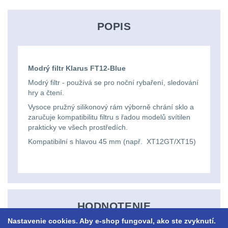
Ostatní
Univerzalní
střední
lm
Čelové svetlá - čelovky
3
tašky
vzdálenost
POPIS
Svítilny
Taktické svietidlá
10
Přepravne
Monokuláry
pro
Lucerny a kempingové
tašky
Modrý filtr Klarus FT12-Blue
AA/AAA/14500
lampy
1
Príslušenstvo
Modrý filtr - používá se pro noční rybaření, sledování
na
Li-
hry a čtení.
pre
Potápačské svetlá
2
zbraně
Ion
Vysoce pružný silikonový rám výborně chrání sklo a
optiku
zaručuje kompatibilitu filtru s řadou modelů svítilen
baterie
Kapesní svítilny
4
prakticky ve všech prostředích.
Hydratační
Kompatibilní s hlavou 45 mm (např. XT12GT/XT15)
vaky
Policejní svítilny
4
Svítilny
pro
Vyhledávací svítilny
5
Pouzdra
18650
a
Lovecké svítilny
1
baterie
HODNOTENIE
Kapsy
Nastavenie cookies. Aby e-shop fungoval, ako ste zvyknutí.
Nabíjacie baterky
6