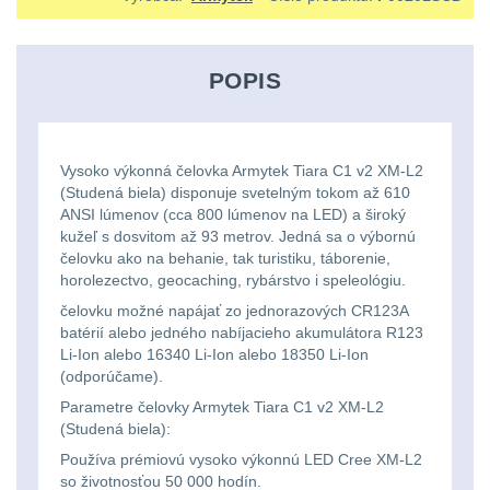
Ostatní
Univerzalní
střední
lm
Čelové svetlá - čelovky
3
tašky
vzdálenost
Svítilny
POPIS
Taktické svietidlá
10
Přepravne
Monokuláry
pro
Lucerny a kempingové
tašky
AA/AAA/14500
lampy
1
Príslušenstvo
Vysoko výkonná čelovka Armytek Tiara C1 v2 XM-L2
na
Li-
(Studená biela) disponuje svetelným tokom až 610
pre
Potápačské svetlá
2
ANSI lúmenov (cca 800 lúmenov na LED) a široký
zbraně
Ion
kužeľ s dosvitom až 93 metrov. Jedná sa o výbornú
optiku
čelovku ako na behanie, tak turistiku, táborenie,
baterie
Kapesní svítilny
4
Hydratační
horolezectvo, geocaching, rybárstvo i speleológiu.
čelovku možné napájať zo jednorazových CR123A
vaky
Policejní svítilny
4
Svítilny
batérií alebo jedného nabíjacieho akumulátora R123
Li-Ion alebo 16340 Li-Ion alebo 18350 Li-Ion
pro
Vyhledávací svítilny
5
Pouzdra
(odporúčame).
18650
Parametre čelovky Armytek Tiara C1 v2 XM-L2
a
Lovecké svítilny
1
(Studená biela):
baterie
Kapsy
Používa prémiovú vysoko výkonnú LED Cree XM-L2
Nabíjacie baterky
6
so životnosťou 50 000 hodín.