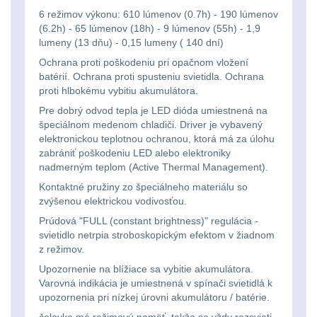
Svítilny
Peněženky
6 režimov výkonu: 610 lúmenov (0.7h) - 190 lúmenov
pro
(6.2h) - 65 lúmenov (18h) - 9 lúmenov (55h) - 1,9
Svietidlá s magnetom
2
lumeny (13 dňu) - 0,15 lumeny ( 140 dní)
21700
Doplňky
Ochrana proti poškodeniu pri opačnom vložení
Svietidlá CRI≥90
1
baterie
k
batérií. Ochrana proti spusteniu svietidla. Ochrana
proti hlbokému vybitiu akumulátora.
Laserové značkovače
9
batohům
Pre dobrý odvod tepla je LED dióda umiestnená na
Svítilny
špeciálnom medenom chladiči. Driver je vybavený
Držiaky a
pro
elektronickou teplotnou ochranou, ktorá má za úlohu
príslušenstvo
34
zabrániť poškodeniu LED alebo elektroniky
26650
nadmerným teplom (Active Thermal Management).
7
baterie
Kontaktné pružiny zo špeciálneho materiálu so
zvýšenou elektrickou vodivosťou.
18650
1
Prúdová "FULL (constant brightness)" regulácia -
Svítilny
svietidlo netrpia stroboskopickým efektom v žiadnom
pro
z režimov.
14500 / AA / AAA
4
Upozornenie na blížiace sa vybitie akumulátora.
CR123A
Varovná indikácia je umiestnená v spínači svietidlá k
16340 a CR123
1
nebo
upozornenia pri nízkej úrovni akumulátoru / batérie.
čelovka má režimovú pamäť, takže sa vždy rozsvieti