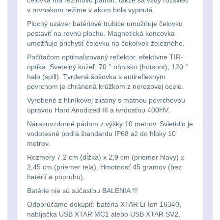
Li-
Nabíjačky
9
v rovnakom režime v akom bola vypnutá.
ion
Plochý uzáver batériové trubice umožňuje čelovku
Náhradné diely
7
postaviť na rovnú plochu. Magnetická koncovka
16340
umožňuje prichytiť čelovku na čokoľvek železného.
baterie
BATOHY A TAŠKY
Počítačom optimalizovaný reflektor, efektívne TIR-
optika. Svetelný kužeľ: 70 ° ohnisko (hotspot), 120 °
(1563)
halo (spill). Tvrdená šošovka s antireflexným
Čelové
povrchom je chránená krúžkom z nerezovej ocele.
Turistické a expediční
38
svetlá
Vyrobené z hliníkovej zliatiny s matnou povrchovou
úpravou Hard Anodized III a tvrdosťou 400HV.
-
Městské batohy
41
Nárazuvzdorné pádom z výšky 10 metrov. Svietidlo je
čelovky
vodotesné podľa štandardu IP68 až do hĺbky 10
Batohy
216
metrov.
Taktické
Rozmery 7,2 cm (dĺžka) x 2,9 cm (priemer hlavy) x
Méně než 10 L
13
2,45 cm (priemer tela). Hmotnosť 45 gramov (bez
svietidlá
batérií a popruhu).
10 - 20 L
26
Batérie nie sú súčasťou BALENIA !!!
Lucerny
Odporúčame dokúpiť: batéria XTAR Li-Ion 16340,
nabíjačka USB XTAR MC1 alebo USB XTAR SV2,
20 - 30 L
103
a