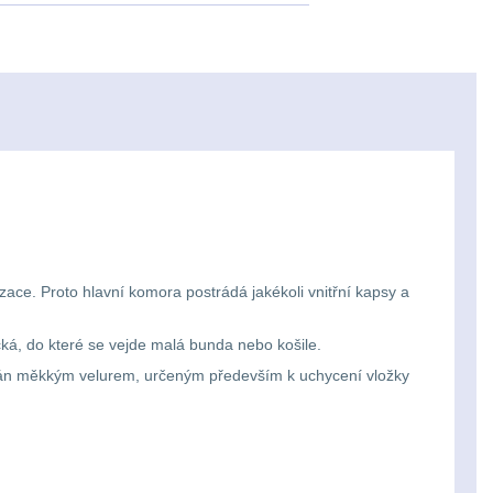
ace. Proto hlavní komora postrádá jakékoli vnitřní kapsy a
cká, do které se vejde malá bunda nebo košile.
ystlán měkkým velurem, určeným především k uchycení vložky