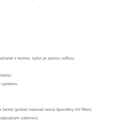
zanie v teréne, nylon je jasnou voľbou.
 betón.
o systému.
arieb (pokiaľ materiál nemá špeciálny UV filter).
doodpudivým záterom).