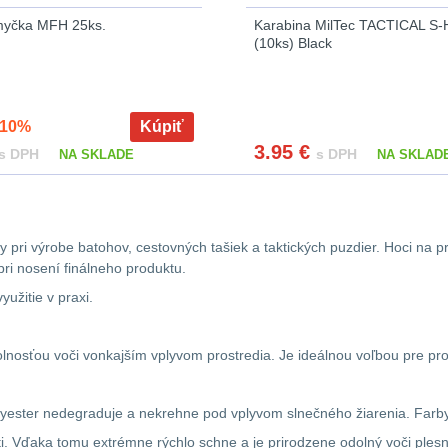
smyčka MFH 25ks.
Karabina MilTec TACTICAL S
(10ks) Black
10%
Kúpiť
3.95
€
s DPH
s DPH
NA SKLADE
NA SKLAD
ly pri výrobe batohov, cestovných tašiek a taktických puzdier. Hoci na
pri nosení finálneho produktu.
užitie v praxi.
olnosťou voči vonkajším vplyvom prostredia. Je ideálnou voľbou pre pro
polyester nedegraduje a nekrehne pod vplyvom slnečného žiarenia. Farby
i. Vďaka tomu extrémne rýchlo schne a je prirodzene odolný voči ples