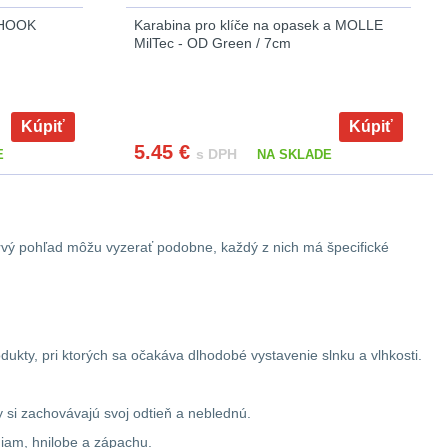
-HOOK
Karabina pro klíče na opasek a MOLLE
MilTec - OD Green / 7cm
Kúpiť
Kúpiť
5.45
€
s DPH
E
NA SKLADE
 prvý pohľad môžu vyzerať podobne, každý z nich má špecifické
dukty, pri ktorých sa očakáva dlhodobé vystavenie slnku a vlhkosti.
 si zachovávajú svoj odtieň a neblednú.
niam, hnilobe a zápachu.