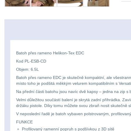
Batoh přes rameno Helikon-Tex EDC
Kod PL-ESB-CD
Objem: 6.5L
Batoh přes rameno EDC je skutečně kompaktní, ale všestranný 
místo toho je podšitá měkkým velurem kompatibilním s Versati
Na přední části batohu jsou navíc dvě kapsy – jedna na zip s 
Velmi důležitou součástí balení je skrytá zadní přihrádka. Z
držáku pistole. Díky tomu můžete svou zbraň nosit skutečně sk
V neposlední řadě je batoh vybaven polstrovaným, profilova
FUNKCE
Profilovaný ramenní popruh s podšívkou z 3D sítě