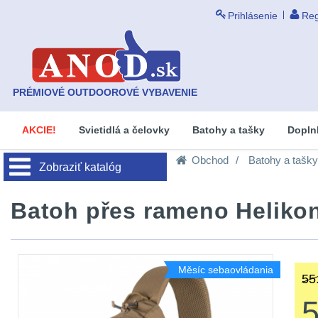
Prihlásenie
Reg
PRÉMIOVÉ OUTDOOROVÉ VYBAVENIE
AKCIE!
Svietidlá a čelovky
Batohy a tašky
Dopln
Obchod
Batohy a tašky
Zobraziť katalóg
Batoh přes rameno Helikon
Měsíc sebaovládania
55