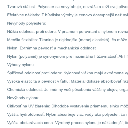
Tvarová stálosť: Polyester sa nevyťahuje, nezráža a drží svoj pôvo
Efektívne náklady: Z hľadiska výroby je cenovo dostupnejší než nyl
Nevýhody polyesteru:
Nižšia odolnosť proti oderu: V priamom porovnaní s nylonom rovn
Menšia flexibilita: Tkanina je rigidnejšia (menej elastická), čo môž
Nylon: Extrémna pevnosť a mechanická odolnosť
Nylon (polyamid) je synonymom pre maximálnu húževnatosť. Ak hľad
Výhody nylonu:
Špičková odolnosť proti oderu: Nylonové vlákna majú extrémnne vys
Vysoká elasticita a pevnosť v ťahu: Materiál dokáže absorbovať ráz
Chemická odolnosť: Je imúnny voči pôsobeniu väčšiny olejov, orga
Nevýhody nylonu:
Citlivosť na UV žiarenie: Dlhodobé vystavenie priamemu slnku môže
Vyššia hydrofóbnosť: Nylon absorbuje viac vody ako polyester, čo
Vyššia obstarávacia cena: Výrobný proces nylonu je nákladnejší, č