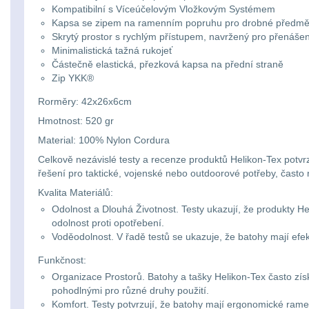
Kompatibilní s Víceúčelovým Vložkovým Systémem
Kapsa se zipem na ramenním popruhu pro drobné předmě
Skrytý prostor s rychlým přístupem, navržený pro přenáše
Minimalistická tažná rukojeť
Částečně elastická, přezková kapsa na přední straně
Zip YKK®
Rorměry: 42x26x6cm
Hmotnost: 520 gr
Material: 100% Nylon Cordura
Celkově nezávislé testy a recenze produktů Helikon-Tex potvrzuj
řešení pro taktické, vojenské nebo outdoorové potřeby, často 
Kvalita Materiálů:
Odolnost a Dlouhá Životnost. Testy ukazují, že produkty Hel
odolnost proti opotřebení.
Voděodolnost. V řadě testů se ukazuje, že batohy mají efek
Funkčnost:
Organizace Prostorů. Batohy a tašky Helikon-Tex často zís
pohodlnými pro různé druhy použití.
Komfort. Testy potvrzují, že batohy mají ergonomické rame