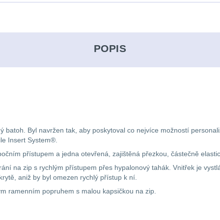
POPIS
batoh. Byl navržen tak, aby poskytoval co nejvíce možností personaliz
le Insert System®.
bočním přístupem a jedna otevřená, zajištěná přezkou, částečně elasti
avírání na zip s rychlým přístupem přes hypalonový tahák. Vnitřek je v
rytě, aniž by byl omezen rychlý přístup k ní.
ným ramenním popruhem s malou kapsičkou na zip.