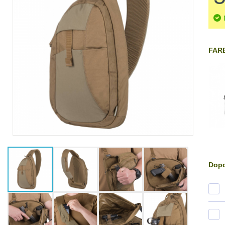
FARB
Dopo