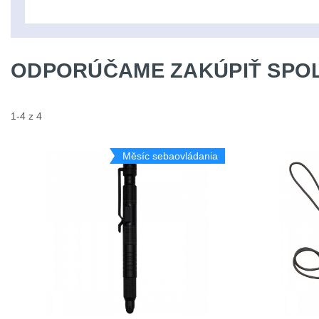
ODPORÚČAME ZAKÚPIŤ SPOL
1-4 z 4
Měsíc sebaovládania