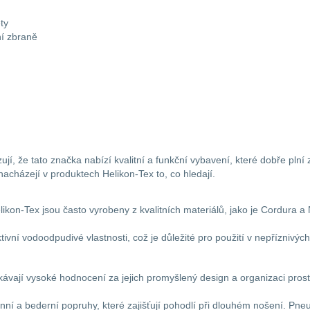
ty
ní zbraně
í, že tato značka nabízí kvalitní a funkční vybavení, které dobře plní z
nacházejí v produktech Helikon-Tex to, co hledají.
ikon-Tex jsou často vyrobeny z kvalitních materiálů, jako je Cordura a
tivní vodoodpudivé vlastnosti, což je důležité pro použití v nepříznivý
kávají vysoké hodnocení za jejich promyšlený design a organizaci pro
nní a bederní popruhy, které zajišťují pohodlí při dlouhém nošení. Pn