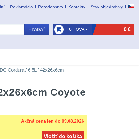
dní
Reklamácia
Poradenstvo
Kontakty
Stav objednávky
0 TOVAR
0 €
HĽADAŤ
DC Cordura / 6.5L / 42x26x6cm
 42x26x6cm Coyote
Akčná cena len do 09.08.2026
Vložiť do košíka