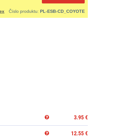
ex
Číslo produktu:
PL-ESB-CD_COYOTE
3.95
€
12.55
€