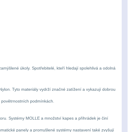
amýšlené úkoly. Spotřebitelé, kteří hledají spolehlivá a odolná
 Nylon. Tyto materiály vydrží značné zatížení a vykazují dobrou
ch povětrnostních podmínkách.
storu. Systémy MOLLE a množství kapes a přihrádek je činí
eumatické panely a promyšlené systémy nastavení také zvyšují