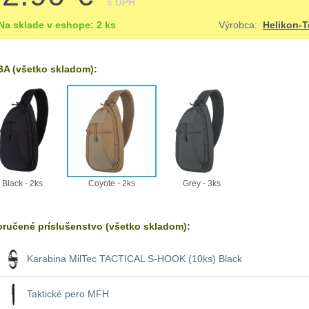
s DPH
Na sklade v eshope: 2 ks
Výrobca:
Helikon-T
A (všetko skladom):
Black - 2ks
Coyote - 2ks
Grey - 3ks
ručené príslušenstvo (všetko skladom):
Karabina MilTec TACTICAL S-HOOK (10ks) Black
Taktické pero MFH