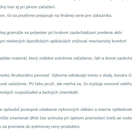
dný tvar aj pri plnom zaťažení.
on, čo sa pozitívne prejavuje na finálnej cene pre zákazníka.
akej gramáže sa polyester pri hrubom zaobchádzaní prederie skôr.
e pri niektorých špecifických aplikáciách znižovať mechanický komfort.
áte materiál, ktorý zvládne extrémne zaťaženie, ťah a drsné zaobchád
okú štrukturálnu pevnosť. Výborne odolávajú treniu o skaly, konáre či
ové zaťaženie. Pri ťahu pruží, ale netrhá sa, čo zvyšuje nosnosť celéh
nických rozpúšťadiel a bežných chemikálií.
 spôsobiť postupné oslabenie nylonových vlákien a mierne vyblednutie f
 môže znamenať dlhší čas schnutia pri úplnom premočení (rieši se vo
o sa premieta do prémiovej ceny produktov.