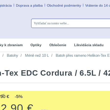
istrácia
Doprava a platba
Obchodné podmienky
Vrátenie do 14 
ky k zbraniam
Optiky
Oblečenie
Likvidácia skladu
Batohy
Méně než 10 L
Batoh přes rameno Helikon-Tex E
-Tex EDC Cordura / 6.5L /
.90 €
-5%
52.90 €