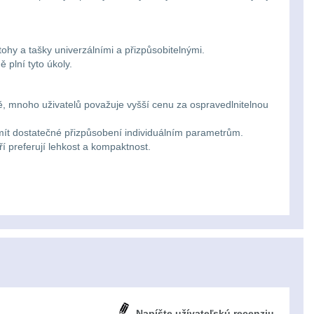
ohy a tašky univerzálními a přizpůsobitelnými.
 plní tyto úkoly.
, mnoho uživatelů považuje vyšší cenu za ospravedlnitelnou
 mít dostatečné přizpůsobení individuálním parametrům.
ří preferují lehkost a kompaktnost.
Napíšte užívateľskú recenziu