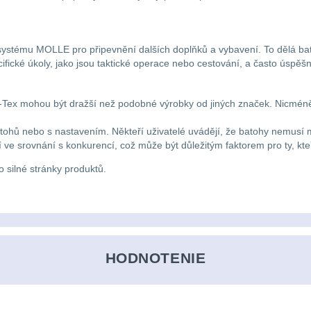
 systému MOLLE pro připevnění dalších doplňků a vybavení. To dělá bat
fické úkoly, jako jsou taktické operace nebo cestování, a často úspěšně
-Tex mohou být dražší než podobné výrobky od jiných značek. Nicméně
atohů nebo s nastavením. Někteří uživatelé uvádějí, že batohy nemusí
 ve srovnání s konkurencí, což může být důležitým faktorem pro ty, kte
o silné stránky produktů.
HODNOTENIE