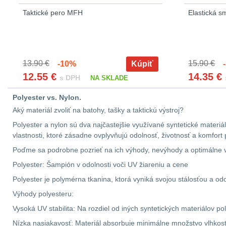
Taktické pero MFH
Elastická 
13.90 €
15.90 €
-10%
Kúpiť
-
12.55
€
14.35
€
s DPH
NA SKLADE
Polyester vs. Nylon.
Aký materiál zvoliť na batohy, tašky a taktickú výstroj?
Polyester a nylon sú dva najčastejšie využívané syntetické materiá
vlastnosti, ktoré zásadne ovplyvňujú odolnosť, životnosť a komfort 
Poďme sa podrobne pozrieť na ich výhody, nevýhody a optimálne vy
Polyester: Šampión v odolnosti voči UV žiareniu a cene
Polyester je polymérna tkanina, ktorá vyniká svojou stálosťou a od
Výhody polyesteru:
Vysoká UV stabilita: Na rozdiel od iných syntetických materiálov 
Nízka nasiakavosť: Materiál absorbuje minimálne množstvo vlhkost