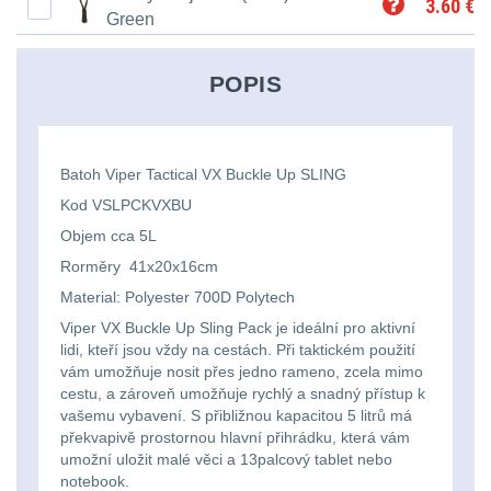
Ostatní
3.60
€
Univerzalní
střední
lm
Green
Čelové svetlá - čelovky
3
tašky
vzdálenost
Svítilny
Taktické svietidlá
10
POPIS
Přepravne
Monokuláry
pro
Lucerny a kempingové
tašky
AA/AAA/14500
lampy
1
Príslušenstvo
Batoh Viper Tactical VX Buckle Up SLING
na
Li-
pre
Kod VSLPCKVXBU
Potápačské svetlá
2
zbraně
Ion
Objem cca 5L
optiku
baterie
Kapesní svítilny
Rorměry 41x20x16cm
4
Hydratační
Material: Polyester 700D Polytech
vaky
Policejní svítilny
4
Svítilny
Viper VX Buckle Up Sling Pack je ideální pro aktivní
lidi, kteří jsou vždy na cestách. Při taktickém použití
pro
vám umožňuje nosit přes jedno rameno, zcela mimo
Vyhledávací svítilny
5
Pouzdra
cestu, a zároveň umožňuje rychlý a snadný přístup k
18650
a
vašemu vybavení. S přibližnou kapacitou 5 litrů má
Lovecké svítilny
1
baterie
překvapivě prostornou hlavní přihrádku, která vám
Kapsy
umožní uložit malé věci a 13palcový tablet nebo
Nabíjacie baterky
notebook.
6