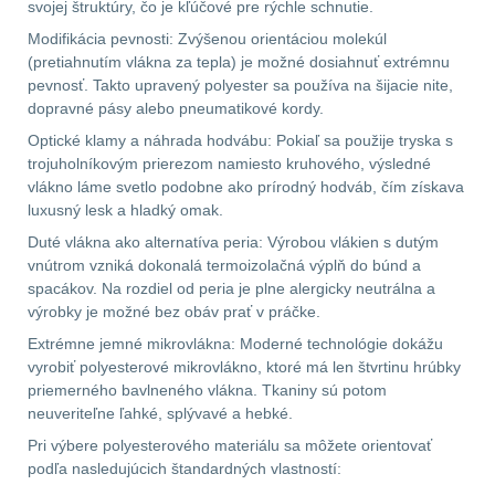
svojej štruktúry, čo je kľúčové pre rýchle schnutie.
Modifikácia pevnosti: Zvýšenou orientáciou molekúl
AR10
4
(pretiahnutím vlákna za tepla) je možné dosiahnuť extrémnu
pevnosť. Takto upravený polyester sa používa na šijacie nite,
Popruhy a poutka
40
dopravné pásy alebo pneumatikové kordy.
Optické klamy a náhrada hodvábu: Pokiaľ sa použije tryska s
OPTIKY
(146)
trojuholníkovým prierezom namiesto kruhového, výsledné
vlákno láme svetlo podobne ako prírodný hodváb, čím získava
luxusný lesk a hladký omak.
Kolimátory
53
Duté vlákna ako alternatíva peria: Výrobou vlákien s dutým
vnútrom vzniká dokonalá termoizolačná výplň do búnd a
Zvětšovací moduly
5
spacákov. Na rozdiel od peria je plne alergicky neutrálna a
výrobky je možné bez obáv prať v práčke.
CQB
21
Extrémne jemné mikrovlákna: Moderné technológie dokážu
vyrobiť polyesterové mikrovlákno, ktoré má len štvrtinu hrúbky
Na vzduchovku
15
priemerného bavlneného vlákna. Tkaniny sú potom
neuveriteľne ľahké, splývavé a hebké.
Na kuše
2
Pri výbere polyesterového materiálu sa môžete orientovať
podľa nasledujúcich štandardných vlastností:
Přesné střílení
22