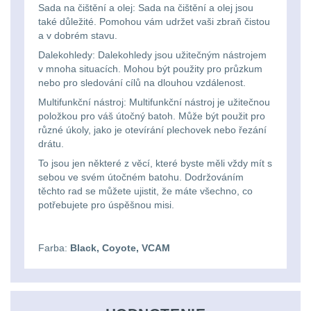
Na toaletní potřeby
3
značkovače
Sada na čištění a olej: Sada na čištění a olej jsou
také důležité. Pomohou vám udržet vaši zbraň čistou
Na lékárničku
48
a v dobrém stavu.
Držiaky
Dalekohledy: Dalekohledy jsou užitečným nástrojem
a
Na elektroniku
64
v mnoha situacích. Mohou být použity pro průzkum
nebo pro sledování cílů na dlouhou vzdálenost.
príslušenstvo
Puzdrá na mapy
24
Multifunkční nástroj: Multifunkční nástroj je užitečnou
položkou pro váš útočný batoh. Může být použit pro
různé úkoly, jako je otevírání plechovek nebo řezání
Na stehno
30
Nabíjačky
drátu.
akumulátorů
To jsou jen některé z věcí, které byste měli vždy mít s
Na suchý zip
95
sebou ve svém útočném batohu. Dodržováním
těchto rad se můžete ujistit, že máte všechno, co
Náhradné
Na svítilny
2
potřebujete pro úspěšnou misi.
diely
Cestovné púzdra
26
Farba:
Black, Coyote, VCAM
Na zbraň
33
Na granáty
12