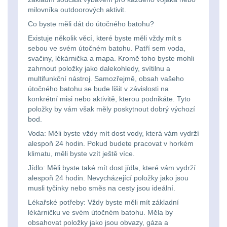
milovníka outdoorových aktivit.
kempingové
Nad 30 L
74
Co byste měli dát do útočného batohu?
lampy
Existuje několik věcí, které byste měli vždy mít s
Batohy přes rameno
sebou ve svém útočném batohu. Patří sem voda,
15
svačiny, lékárnička a mapa. Kromě toho byste mohli
Potápačské
zahrnout položky jako dalekohledy, svítilnu a
svetlá
multifunkční nástroj. Samozřejmě, obsah vašeho
Cestovní batohy a
útočného batohu se bude lišit v závislosti na
tašky
6
konkrétní misi nebo aktivitě, kterou podnikáte. Tyto
Kapesní
položky by vám však měly poskytnout dobrý výchozí
Dětské batohy
3
bod.
svítilny
Voda: Měli byste vždy mít dost vody, která vám vydrží
Brašne a tašky
45
alespoň 24 hodin. Pokud budete pracovat v horkém
Policejní
klimatu, měli byste vzít ještě více.
svítilny
Ledvinky
60
Jídlo: Měli byste také mít dost jídla, které vám vydrží
alespoň 24 hodin. Nevycházející položky jako jsou
musli tyčinky nebo směs na cesty jsou ideální.
Duffle bagy
25
Vyhledávací
Lékařské potřeby: Vždy byste měli mít základní
svítilny
lékárničku ve svém útočném batohu. Měla by
Univerzalní tašky
60
obsahovat položky jako jsou obvazy, gáza a