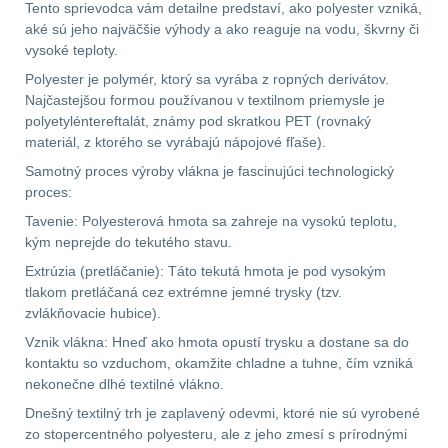
Tento sprievodca vám detailne predstaví, ako polyester vzniká,
.40 .41
11
aké sú jeho najväčšie výhody a ako reaguje na vodu, škvrny či
vysoké teploty.
.44 .45
12
Polyester je polymér, ktorý sa vyrába z ropných derivátov.
Najčastejšou formou používanou v textilnom priemysle je
.357 .38 (9mm)
12
polyetyléntereftalát, známy pod skratkou PET (rovnaký
materiál, z ktorého se vyrábajú nápojové fľaše).
1911
9
Samotný proces výroby vlákna je fascinujúci technologický
proces:
AR10
6
Tavenie: Polyesterová hmota sa zahreje na vysokú teplotu,
kým neprejde do tekutého stavu.
Náradie a nástroje k
Extrúzia (pretláčanie): Táto tekutá hmota je pod vysokým
zbraniam
34
tlakom pretláčaná cez extrémne jemné trysky (tzv.
zvlákňovacie hubice).
AR15
19
Vznik vlákna: Hneď ako hmota opustí trysku a dostane sa do
kontaktu so vzduchom, okamžite chladne a tuhne, čím vzniká
AK47
9
nekonečne dlhé textilné vlákno.
Dnešný textilný trh je zaplavený odevmi, ktoré nie sú vyrobené
.22
7
zo stopercentného polyesteru, ale z jeho zmesí s prírodnými