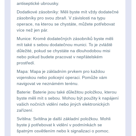
antiseptické ubrousky.
Lovecké
Přepravne tašky na
Dodatkové zásobníky: Měli byste mít vždy dodatečné
zbraně
39
svítilny
zásobníky pro svou zbraň. V závislosti na typu
operace, na kterou se chystáte, můžete potřebovat
více než jen pár.
Hydratační vaky
10
Nabíjacie
Munice: Kromě dodatečných zásobníků byste měli
baterky
mít také s sebou dodatečnou munici. To je zvláště
Pouzdra a Kapsy
614
důležité, pokud se chystáte na dlouhodobou misi
nebo pokud budete pracovat v nepřátelském
Organizéry
109
Svietidlá
prostředí.
Mapa: Mapa je základním prvkem pro každou
s
Na opasek
136
vojenskou nebo policejní operaci. Pomůže vám
magnetom
navigovat ve neznámém terénu.
Na láhev
43
Baterie: Baterie jsou také důležitou položkou, kterou
byste měli mít s sebou. Mohou být použity k napájení
Svietidlá
vašich nočních vidění nebo jiných elektronických
Na zasobniky
157
CRI≥90
zařízení.
Svítilna: Svítilna je další základní položkou. Mohli
Odhazováky
39
byste ji potřebovat k vidění v podmínkách se
Laserové
špatným osvětlením nebo k signalizaci o pomoc.