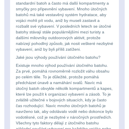
Li-
Nabíjačky
9
standardní batoh a často má další kompartmenty a
smyčky pro připevnění vybavení. Mnoho útočných
ion
batohů má také vestavěný systém hydratace, aby
Náhradné diely
7
vojáci mohli pít vodu, aniž by museli zastavit a
16340
rozbalit své vybavení. V posledních letech se útočné
baterie
BATOHY A TAŠKY
batohy stávají stále populárnějšími mezi turisty a
dalšími milovníky outdoorových aktivit, protože
(1568)
nabízejí pohodlný způsob, jak nosit veškeré nezbytné
Čelové
vybavení, aniž by byli příliš zatíženi.
Turistické a expediční
38
svetlá
Jaké jsou výhody používání útočného batohu?
Existuje mnoho výhod používání útočného batohu.
-
Městské batohy
41
Za prvé, pomáhá rovnoměrně rozložit váhu obsahu
čelovky
po celém těle. To je důležité, protože pomáhá
předcházet únavě a namáhání svalů. Navíc má
Batohy
216
útočný batoh obvykle několik kompartmentů a kapes,
Taktické
které lze použít k organizaci vybavení a zásob. To je
Méně než 10 L
13
zvláště užitečné v bojových situacích, kdy je často
svietidlá
čas rozhodující. Navíc mnoho útočných batohů je
10 - 20 L
navrženo tak, aby odolávalo vodě nebo dokonce bylo
26
Lucerny
vodotěsné, což je nezbytné v náročných prostředích.
Všechny tyto faktory dělají z útočného batohu
20 - 30 L
103
a
základní součást vybavení pro každého vojáka nebo