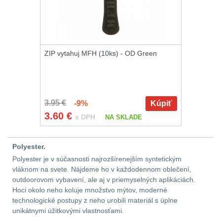
AR15
12
AK47
10
ZIP vytahuj MFH (10ks) - OD Green
.22
10
.223 (5.56mm)
9
3.95 €
-9%
Kúpiť
3.60
€
s DPH
NA SKLADE
.243 .260 (6.5mm)
7
.270 .280 (7mm)
8
Polyester.
Polyester je v súčasnosti najrozšírenejším syntetickým
.30 .308 (7.62mm)
vláknom na svete. Nájdeme ho v každodennom oblečení,
11
outdoorovom vybavení, ale aj v priemyselných aplikáciách.
Hoci okolo neho koluje množstvo mýtov, moderné
technologické postupy z neho urobili materiál s úplne
12GA, 20GA
14
unikátnymi úžitkovými vlastnosťami.