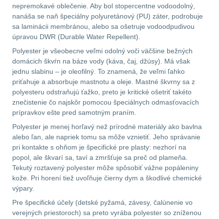
nepremokavé oblečenie. Aby bol stopercentne vodoodolný,
nanáša se naň špeciálny polyuretánový (PU) záter, podrobuje
Prilby
4
sa laminácii membránou, alebo sa ošetruje vodoodpudivou
úpravou DWR (Durable Water Repellent).
Šiltovky
29
Polyester je všeobecne veľmi odolný voči väčšine bežných
domácich škvŕn na báze vody (káva, čaj, džúsy). Má však
Taktické opasky
45
jednu slabinu – je oleofilný. To znamená, že veľmi ľahko
priťahuje a absorbuje mastnotu a oleje. Mastné škvrny sa z
polyesteru odstraňujú ťažko, preto je kritické ošetriť takéto
Chrániče
10
znečistenie čo najskôr pomocou špeciálnych odmasťovacích
prípravkov ešte pred samotným praním.
Ponča a pláštěnky
11
Polyester je menej horľavý než prírodné materiály ako bavlna
alebo ľan, ale napriek tomu sa môže vznietiť. Jeho správanie
Čepice, kukly, šátky
24
pri kontakte s ohňom je špecifické pre plasty: nezhorí na
popol, ale škvarí sa, taví a zmršťuje sa preč od plameňa.
Chrániče sluchu
7
Tekutý roztavený polyester môže spôsobiť vážne popáleniny
kože. Pri horení tiež uvoľňuje čierny dym a škodlivé chemické
Nášivky
výpary.
74
Pre špecifické účely (detské pyžamá, závesy, čalúnenie vo
Ostatní
50
verejných priestoroch) sa preto vyrába polyester so zníženou