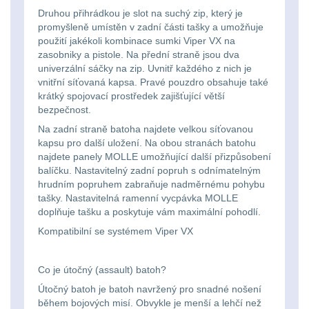
Svítilny
Peněženky
Druhou přihrádkou je slot na suchý zip, který je
pro
promyšleně umístěn v zadní části tašky a umožňuje
Svietidlá s magnetom
2
použití jakékoli kombinace sumki Viper VX na
21700
Doplňky
zasobniky a pistole. Na přední straně jsou dva
Svietidlá CRI≥90
1
univerzální sáčky na zip. Uvnitř každého z nich je
baterie
k
vnitřní síťovaná kapsa. Pravé pouzdro obsahuje také
Laserové značkovače
9
krátký spojovací prostředek zajišťující větší
batohům
Svítilny
bezpečnost.
Držiaky a
Na zadní straně batoha najdete velkou síťovanou
pro
kapsu pro další uložení. Na obou stranách batohu
príslušenstvo
34
26650
najdete panely MOLLE umožňující další přizpůsobení
balíčku. Nastavitelný zadní popruh s odnímatelným
7
baterie
hrudním popruhem zabraňuje nadměrnému pohybu
tašky. Nastavitelná ramenní vycpávka MOLLE
doplňuje tašku a poskytuje vám maximální pohodlí.
18650
1
Svítilny
Kompatibilní se systémem Viper VX
pro
14500 / AA / AAA
4
CR123A
Co je útočný (assault) batoh?
16340 a CR123
1
nebo
Útočný batoh je batoh navržený pro snadné nošení
během bojových misí. Obvykle je menší a lehčí než