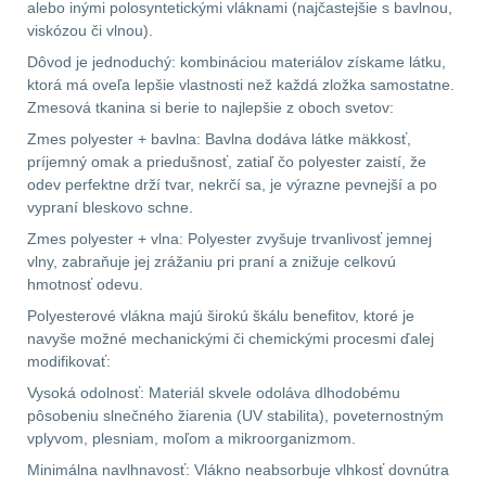
alebo inými polosyntetickými vláknami (najčastejšie s bavlnou,
viskózou či vlnou).
.223 (5.56mm)
9
Dôvod je jednoduchý: kombináciou materiálov získame látku,
.243 .260 (6.5mm)
7
ktorá má oveľa lepšie vlastnosti než každá zložka samostatne.
Zmesová tkanina si berie to najlepšie z oboch svetov:
.270 .280 (7mm)
7
Zmes polyester + bavlna: Bavlna dodáva látke mäkkosť,
príjemný omak a priedušnosť, zatiaľ čo polyester zaistí, že
odev perfektne drží tvar, nekrčí sa, je výrazne pevnejší a po
.30 .308 (7.62mm)
vypraní bleskovo schne.
11
Zmes polyester + vlna: Polyester zvyšuje trvanlivosť jemnej
vlny, zabraňuje jej zrážaniu pri praní a znižuje celkovú
12GA, 20GA
10
hmotnosť odevu.
Polyesterové vlákna majú širokú škálu benefitov, ktoré je
.40 .41
6
navyše možné mechanickými či chemickými procesmi ďalej
modifikovať:
.44 .45
6
Vysoká odolnosť: Materiál skvele odoláva dlhodobému
pôsobeniu slnečného žiarenia (UV stabilita), poveternostným
.357 .38 (9mm)
7
vplyvom, plesniam, moľom a mikroorganizmom.
Minimálna navlhnavosť: Vlákno neabsorbuje vlhkosť dovnútra
1911
6