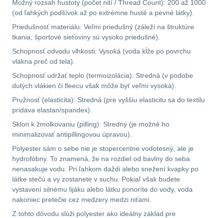
Možný rozsah hustoty (počet nití / Thread Count): 200 až 1000
(od ľahkých podšívok až po extrémne husté a pevné látky).
Velký oční reliéf
1
Priedušnosť materiálu: Veľmi priedušný (záleží na štruktúre
tkania; športové sieťoviny sú vysoko priedušné).
Na dlouhé vzdálenosti
13
Schopnosť odvodu vlhkosti: Vysoká (voda kĺže po povrchu
vlákna preč od tela).
Multi-range
33
Schopnosť udržať teplo (termoizolácia): Stredná (v podobe
dutých vlákien či fleecu však môže byť veľmi vysoká).
Krátka a střední
Pružnosť (elasticita): Stredná (pre vyššiu elasticitu sa do textilu
vzdálenost
16
pridáva elastan/spandex).
Sklon k žmolkovaniu (pilling): Stredný (je možné ho
Monokuláry
5
minimalizovať antipillingovou úpravou).
Polyester sám o sebe nie je stopercentne vodotesný, ale je
Príslušenstvo pre
hydrofóbny. To znamená, že na rozdiel od bavlny do seba
optiku
9
nenasakuje vodu. Pri ľahkom daždi alebo snežení kvapky po
látke stečú a vy zostanete v suchu. Pokiaľ však budete
OBLEČENIE
vystavení silnému lijáku alebo látku ponoríte do vody, voda
(316)
nakoniec pretečie cez medzery medzi niťami.
Z tohto dôvodu slúži polyester ako ideálny základ pre
Nosičy a vesty
65