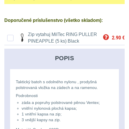
střílení
Chrániče
Nad 2000 lm
9
a
lm
zbraniam
Kontakty
tašky
Velký
Ponča
Svítilny pro
Doporučené príslušenstvo (všetko skladom):
510
Popruhy
AA/AAA/14500 Li-Ion
oční
a
Stav
Dětské
baterie
3
Objednávky
-
a
Zip vytahuj MilTec RING PULLER
reliéf
pláštěnky
2.90
€
batohy
PINEAPPLE (5 ks) Black
990
poutka
Svítilny pro 18650
Na
Čepice,
baterie
8
lm
Brašne
POPIS
dlouhé
kukly,
a
Svítilny pro 21700
1000
vzdálenosti
šátky
baterie
3
tašky
-
Taktický batoh s odolného nylonu , prodyšná
Multi-
Chrániče
Svítilny pro 26650
2000
polstrovaná vložka na zádech a na ramenou.
Ledvinky
baterie
1
Podrobnosti
range
sluchu
lm
záda a popruhy polstrované pěnou Ventex;
Duffle
Svítilny pro CR123A
vnitřní nylonová plochá kapsa;
Krátka
Nášivky
Nad
1 vnitřní kapsa na zip;
nebo Li-ion 16340
bagy
3 vnější kapsy na zip.
baterie
a
5
2000