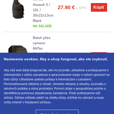
Na toaletní potřeby
3
značkovače
Assault S /
27.90
€
Kúpiť
s DPH
10L /
Na lékárničku
46
Držiaky
30x22x13cm
Black
a
Na elektroniku
64
NA SKLADE
príslušenstvo
Puzdrá na mapy
24
Batoh přes
rameno
MilTec
Na stehno
30
Nabíjačky
Assault S /
27.90
€
Kúpiť
s DPH
Nastavenie cookies. Aby e-shop fungoval, ako ste zvyknutí.
10L /
akumulátorů
Na suchý zip
95
30x22x13cm
Green
Aby náš web ďalej fungoval tak, ako ho poznáte, ukladáme a pristupujeme k
Náhradné
Na svítilny
2
informáciám z vášho zariadenia a spracovávame údaje o vašom správaní na
NA SKLADE
tieto účely: Ukladanie a/alebo prístup k informáciám v zariadení,
diely
Personalizovaná reklama a obsah, meranie reklamy a obsahu, poznatky o
Cestovné púzdra
26
okruhoch publika a vývoj produktov, Presné údaje o geografickej polohe a
identifikácia pomocou dopytovania zariadenia. Preto potrebujeme váš
E-mail:
obchod@anod.sk
súhlas. Súhlas môžete udeliť na všetky účely, môžete ho odvolať a svoje
Na zbraň
33
voľby zmeniť v Nastavení súhlasu.
Na granáty
12