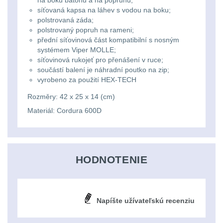
Ostatní
na boku batohu a na popruhu;
Univerzalní
střední
lm
síťovaná kapsa na láhev s vodou na boku;
Čelové svetlá - čelovky
3
polstrovaná záda;
tašky
vzdálenost
polstrovaný popruh na rameni;
Svítilny
Taktické svietidlá
10
přední síťovinová část kompatibilní s nosným
Přepravne
Monokuláry
systémem Viper MOLLE;
pro
síťovinová rukojeť pro přenášení v ruce;
Lucerny a kempingové
tašky
AA/AAA/14500
součástí balení je náhradní poutko na zip;
lampy
1
Príslušenstvo
vyrobeno za použití HEX-TECH
na
Li-
pre
Potápačské svetlá
Rozměry: 42 x 25 x 14 (cm)
2
zbraně
Ion
optiku
Materiál: Cordura 600D
baterie
Kapesní svítilny
4
Hydratační
vaky
Policejní svítilny
4
Svítilny
HODNOTENIE
pro
Vyhledávací svítilny
5
Pouzdra
18650
a
Lovecké svítilny
1
baterie
Napíšte užívateľskú recenziu
Kapsy
Nabíjacie baterky
6