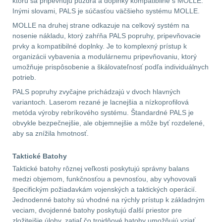
ktorú sa pripevňujú puzdra a doplnky kompatibilné s MOLLE.
Inými slovami, PALS je súčasťou väčšieho systému MOLLE.
AR10
4
MOLLE na druhej strane odkazuje na celkový systém na
nosenie nákladu, ktorý zahŕňa PALS popruhy, pripevňovacie
prvky a kompatibilné doplnky. Je to komplexný prístup k
Popruhy a poutka
40
organizácii vybavenia a modulárnemu pripevňovaniu, ktorý
umožňuje prispôsobenie a škálovateľnosť podľa individuálnych
OPTIKY
(145)
potrieb.
PALS popruhy zvyčajne prichádzajú v dvoch hlavných
Kolimátory
53
variantoch. Laserom rezané je lacnejšia a nízkoprofilová
metóda výroby rebríkového systému. Štandardné PALS je
Zvětšovací moduly
5
obvykle bezpečnejšie, ale objemnejšie a môže byť rozdelené,
aby sa znížila hmotnosť.
CQB
21
Taktické Batohy
Taktické batohy rôznej veľkosti poskytujú správny balans
Na vzduchovku
15
medzi objemom, funkčnosťou a pevnosťou, aby vyhovovali
špecifickým požiadavkám vojenských a taktických operácií.
Na kuše
2
Jednodenné batohy sú vhodné na rýchly prístup k základným
veciam, dvojdenné batohy poskytujú ďalší priestor pre
Přesné střílení
22
zložitejšie úlohy, zatiaľ čo trojdňové batohy umožňujú vziať