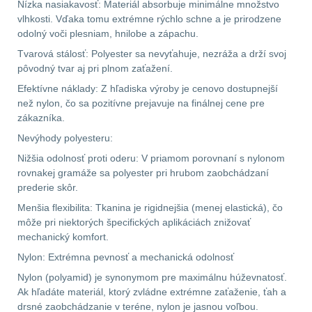
Na toaletní potřeby
3
značkovače
Nízka nasiakavosť: Materiál absorbuje minimálne množstvo
vlhkosti. Vďaka tomu extrémne rýchlo schne a je prirodzene
Na lékárničku
46
odolný voči plesniam, hnilobe a zápachu.
Držiaky
Tvarová stálosť: Polyester sa nevyťahuje, nezráža a drží svoj
a
Na elektroniku
64
pôvodný tvar aj pri plnom zaťažení.
príslušenstvo
Efektívne náklady: Z hľadiska výroby je cenovo dostupnejší
Puzdrá na mapy
24
než nylon, čo sa pozitívne prejavuje na finálnej cene pre
zákazníka.
Na stehno
30
Nevýhody polyesteru:
Nabíjačky
Nižšia odolnosť proti oderu: V priamom porovnaní s nylonom
akumulátorů
Na suchý zip
95
rovnakej gramáže sa polyester pri hrubom zaobchádzaní
prederie skôr.
Náhradné
Na svítilny
2
Menšia flexibilita: Tkanina je rigidnejšia (menej elastická), čo
môže pri niektorých špecifických aplikáciách znižovať
diely
mechanický komfort.
Cestovné púzdra
26
Nylon: Extrémna pevnosť a mechanická odolnosť
Na zbraň
33
Nylon (polyamid) je synonymom pre maximálnu húževnatosť.
Ak hľadáte materiál, ktorý zvládne extrémne zaťaženie, ťah a
Na granáty
12
drsné zaobchádzanie v teréne, nylon je jasnou voľbou.