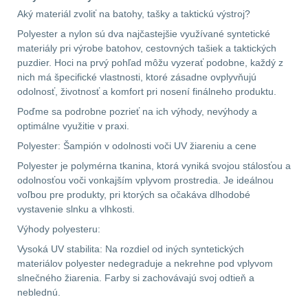
Aký materiál zvoliť na batohy, tašky a taktickú výstroj?
Lovecké
Přepravne tašky na
Polyester a nylon sú dva najčastejšie využívané syntetické
zbraně
39
svítilny
materiály pri výrobe batohov, cestovných tašiek a taktických
puzdier. Hoci na prvý pohľad môžu vyzerať podobne, každý z
Hydratační vaky
10
nich má špecifické vlastnosti, ktoré zásadne ovplyvňujú
Nabíjacie
odolnosť, životnosť a komfort pri nosení finálneho produktu.
baterky
Pouzdra a Kapsy
612
Poďme sa podrobne pozrieť na ich výhody, nevýhody a
optimálne využitie v praxi.
Organizéry
109
Svietidlá
Polyester: Šampión v odolnosti voči UV žiareniu a cene
s
Polyester je polymérna tkanina, ktorá vyniká svojou stálosťou a
Na opasek
136
odolnosťou voči vonkajším vplyvom prostredia. Je ideálnou
magnetom
voľbou pre produkty, pri ktorých sa očakáva dlhodobé
Na láhev
43
vystavenie slnku a vlhkosti.
Svietidlá
Výhody polyesteru:
Na zasobniky
157
CRI≥90
Vysoká UV stabilita: Na rozdiel od iných syntetických
materiálov polyester nedegraduje a nekrehne pod vplyvom
Odhazováky
39
slnečného žiarenia. Farby si zachovávajú svoj odtieň a
Laserové
neblednú.