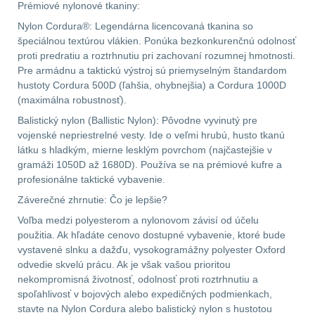
Předpažbí
55
Prémiové nylonové tkaniny:
Nylon Cordura®: Legendárna licencovaná tkanina so
Pažby
51
špeciálnou textúrou vlákien. Ponúka bezkonkurenčnú odolnosť
proti predratiu a roztrhnutiu pri zachovaní rozumnej hmotnosti.
Pre armádnu a taktickú výstroj sú priemyselným štandardom
Raily, lišty, krytky
66
hustoty Cordura 500D (ľahšia, ohybnejšia) a Cordura 1000D
(maximálna robustnosť).
Přední taktické
Balistický nylon (Ballistic Nylon): Pôvodne vyvinutý pre
rukojeti
50
vojenské nepriestrelné vesty. Ide o veľmi hrubú, husto tkanú
látku s hladkým, mierne lesklým povrchom (najčastejšie v
Mechanická mířidla
gramáži 1050D až 1680D). Používa se na prémiové kufre a
30
profesionálne taktické vybavenie.
Záverečné zhrnutie: Čo je lepšie?
Pistolové rukojeti
20
Voľba medzi polyesterom a nylonovom závisí od účelu
použitia. Ak hľadáte cenovo dostupné vybavenie, ktoré bude
Dvojnožky
39
vystavené slnku a dažďu, vysokogramážny polyester Oxford
odvedie skvelú prácu. Ak je však vašou prioritou
Príslušenstvo
18
nekompromisná životnosť, odolnosť proti roztrhnutiu a
spoľahlivosť v bojových alebo expedičných podmienkach,
stavte na Nylon Cordura alebo balistický nylon s hustotou
Čistenie zbraní
38