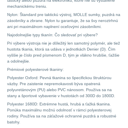
taštičky alebo puzdrá na elektroniku, ktoré nie sú vystavené
mechanickému treniu.
DOPLNKY K
Nylon: Štandard pre taktickú výstroj, MOLLE sumky, puzdrá na
ZBRANIAM
(661)
zásobníky a zbrane. Nylon tu garantuje, že sa švy neroztrhnú
ani pri maximálnom naplnení oceľovými zásobníkmi.
Montáže na zbraň
556
Najodolnejšie typy tkanín: Čo sledovať pri výbere?
Pri výbere výstroja nie je dôležitý len samotný polymér, ale tiež
Montáže pro svítilny
hustota tkania, ktorá sa udáva v jednotkách Denier (D). Čím
18
vyššie je číslo pred písmenom D, tým je vlákno hrubšie, ťažšie
a odolnejšie.
Boční montáže
11
Prémiové polyesterové tkaniny:
Polyester Oxford: Pevná tkanina so špecifickou štruktúrou
Adaptéry a risery
38
väzby. Pre zaistenie nepremokavosti býva opatrená
polyuretánovým (PU) alebo PVC nánosom. Používa sa na
Montáže pro optiku
stany a športové vybavenie v hustotách od 300D do 1800D.
180
Polyester 1680D: Extrémne hustá, hrubá a ťažká tkanina.
Ponúka maximálnu možnú odolnosť v rámci polyesterovej
Montáže na hlaveň
3
rodiny. Používa sa na záťažové ochranné puzdrá a robustné
batohy.