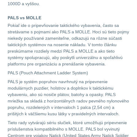
1000D a vyššou.
AR15
12
PALS vs MOLLE
Pokiaľ ide o pripevňovanie taktického vybavenia, často sa
AK47
10
stretávame s pojmami ako PALS a MOLLE. Hoci sú tieto pojmy
niekedy používané zameniteľne, odkazujú na rôzne súčasti
.22
10
taktických systémov na nosenie nákladu. V tomto článku
preskúmame rozdiely medzi PALS a MOLLE a ako tieto
systémy spolupracujú, aby poskytli univerzálnu a spoľahlivú
.223 (5.56mm)
9
platformu pre organizáciu a prenášanie vybavenia.
PALS (Pouch Attachment Ladder System)
.243 .260 (6.5mm)
7
PALS je systém popruhov navrhnutý na pripevnenie
modulárnych puzdier, holstrov a doplnkov k taktickému
.270 .280 (7mm)
8
vybaveniu, ako sú nosiče plátov, batohy a opasky. PALS
mriežka sa skladá z horizontálnych radov pevného nylonového
.30 .308 (7.62mm)
popruhu, rozdelených v intervaloch 1 palca (2,54 cm) a
11
prišitých k väčšiemu kusu látky v pravidelných intervaloch.
Tieto rady vytvárajú sériu slučiek, ktoré umožňujú pripevnenie
12GA, 20GA
14
príslušenstva kompatibilného s MOLLE. PALS bol vyvinutý
Centrom pre vojakov Natick (United States Army Natick Soldier