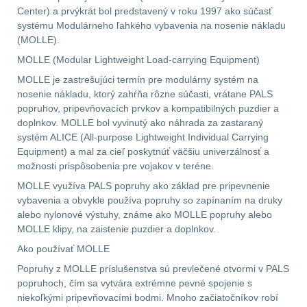
.40 .41
10
Center) a prvýkrát bol predstavený v roku 1997 ako súčasť
systému Modulárneho ľahkého vybavenia na nosenie nákladu
(MOLLE).
.44 .45
11
MOLLE (Modular Lightweight Load-carrying Equipment)
.357 .38 (9mm)
11
MOLLE je zastrešujúci termín pre modulárny systém na
nosenie nákladu, ktorý zahŕňa rôzne súčasti, vrátane PALS
popruhov, pripevňovacích prvkov a kompatibilných puzdier a
1911
8
doplnkov. MOLLE bol vyvinutý ako náhrada za zastaraný
systém ALICE (All-purpose Lightweight Individual Carrying
AR10
6
Equipment) a mal za cieľ poskytnúť väčšiu univerzálnosť a
možnosti prispôsobenia pre vojakov v teréne.
Náradie a nástroje k
MOLLE využíva PALS popruhy ako základ pre pripevnenie
zbraniam
33
vybavenia a obvykle používa popruhy so zapínaním na druky
alebo nylonové výstuhy, známe ako MOLLE popruhy alebo
AR15
19
MOLLE klipy, na zaistenie puzdier a doplnkov.
Ako používať MOLLE
AK47
9
Popruhy z MOLLE príslušenstva sú prevlečené otvormi v PALS
popruhoch, čím sa vytvára extrémne pevné spojenie s
.22
7
niekoľkými pripevňovacími bodmi. Mnoho začiatočníkov robí