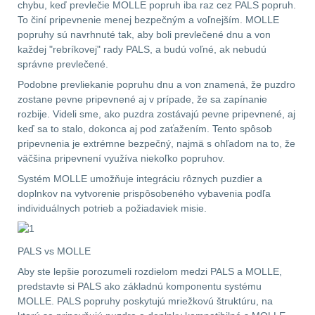
chybu, keď prevlečie MOLLE popruh iba raz cez PALS popruh.
To činí pripevnenie menej bezpečným a voľnejším. MOLLE
.223 (5.56mm)
8
popruhy sú navrhnuté tak, aby boli prevlečené dnu a von
každej "rebríkovej" rady PALS, a budú voľné, ak nebudú
.243 .260 (6.5mm)
7
správne prevlečené.
Podobne prevliekanie popruhu dnu a von znamená, že puzdro
.270 .280 (7mm)
7
zostane pevne pripevnené aj v prípade, že sa zapínanie
rozbije. Videli sme, ako puzdra zostávajú pevne pripevnené, aj
.30 .308 (7.62mm)
keď sa to stalo, dokonca aj pod zaťažením. Tento spôsob
11
pripevnenia je extrémne bezpečný, najmä s ohľadom na to, že
väčšina pripevnení využíva niekoľko popruhov.
12GA, 20GA
10
Systém MOLLE umožňuje integráciu rôznych puzdier a
doplnkov na vytvorenie prispôsobeného vybavenia podľa
individuálnych potrieb a požiadaviek misie.
.40 .41
6
.44 .45
6
PALS vs MOLLE
Aby ste lepšie porozumeli rozdielom medzi PALS a MOLLE,
.357 .38 (9mm)
7
predstavte si PALS ako základnú komponentu systému
MOLLE. PALS popruhy poskytujú mriežkovú štruktúru, na
1911
6