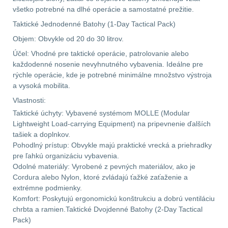
všetko potrebné na dlhé operácie a samostatné prežitie.
Velký oční reliéf
1
Taktické Jednodenné Batohy (1-Day Tactical Pack)
Objem: Obvykle od 20 do 30 litrov.
Na dlouhé vzdálenosti
13
Účel: Vhodné pre taktické operácie, patrolovanie alebo
každodenné nosenie nevyhnutného vybavenia. Ideálne pre
Multi-range
32
rýchle operácie, kde je potrebné minimálne množstvo výstroja
a vysoká mobilita.
Krátka a střední
Vlastnosti:
vzdálenost
16
Taktické úchyty: Vybavené systémom MOLLE (Modular
Lightweight Load-carrying Equipment) na pripevnenie ďalších
Monokuláry
tašiek a doplnkov.
5
Pohodlný prístup: Obvykle majú praktické vrecká a priehradky
pre ľahkú organizáciu vybavenia.
Príslušenstvo pre
Odolné materiály: Vyrobené z pevných materiálov, ako je
optiku
9
Cordura alebo Nylon, ktoré zvládajú ťažké zaťaženie a
extrémne podmienky.
OBLEČENIE
(316)
Komfort: Poskytujú ergonomickú konštrukciu a dobrú ventiláciu
chrbta a ramien.Taktické Dvojdenné Batohy (2-Day Tactical
Pack)
Nosičy a vesty
65