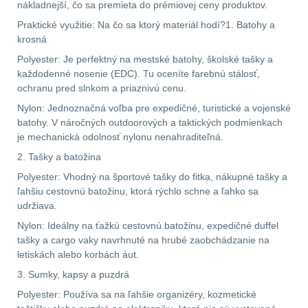
Zámky
1
nákladnejší, čo sa premieta do prémiovej ceny produktov.
Praktické využitie: Na čo sa ktorý materiál hodí?1. Batohy a
Nepromokavý potahy
krosná
a vaky
18
Polyester: Je perfektný na mestské batohy, školské tašky a
každodenné nosenie (EDC). Tu oceníte farebnú stálosť,
ochranu pred slnkom a priaznivú cenu.
Adaptéry
32
Nylon: Jednoznačná voľba pre expedičné, turistické a vojenské
Nože
164
batohy. V náročných outdoorových a taktických podmienkach
je mechanická odolnosť nylonu nenahraditeľná.
Taktická pera
4
2. Tašky a batožina
Polyester: Vhodný na športové tašky do fitka, nákupné tašky a
Láhve
16
ľahšiu cestovnú batožinu, ktorá rýchlo schne a ľahko sa
udržiava.
Lékárničky
17
Nylon: Ideálny na ťažkú cestovnú batožinu, expedičné duffel
tašky a cargo vaky navrhnuté na hrubé zaobchádzanie na
letiskách alebo korbách áut.
Na přežití
25
3. Sumky, kapsy a puzdrá
Ostatní
45
Polyester: Používa sa na ľahšie organizéry, kozmetické