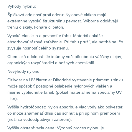
Výhody nylonu:
Peněženky
14
Špičková odolnosť proti oderu: Nylonové vlákna majú
extrémnne vysokú štrukturálnu pevnosť. Výborne odolávajú
Doplňky k batohům
533
treniu o skaly, konáre či betón.
Vysoká elasticita a pevnosť v ťahu: Materiál dokáže
Ramenní popruhy a
absorbovať rázové zaťaženie. Pri ťahu pruží, ale netrhá sa, čo
vycpávky
10
zvyšuje nosnosť celého systému.
Chemická odolnosť: Je imúnny voči pôsobeniu väčšiny olejov,
Karabiny a přezky
75
organických rozpúšťadiel a bežných chemikálií.
Nevýhody nylonu:
Kroužky, šňůrky,
Citlivosť na UV žiarenie: Dlhodobé vystavenie priamemu slnku
koncovky
25
môže spôsobiť postupné oslabenie nylonových vlákien a
mierne vyblednutie farieb (pokiaľ materiál nemá špeciálny UV
Nášivky
105
filter).
Vyššia hydrofóbnosť: Nylon absorbuje viac vody ako polyester,
Samonavíjecí
čo môže znamenať dlhší čas schnutia pri úplnom premočení
(rieši se vodoodpudivým záterom).
držáky
1
Vyššia obstarávacia cena: Výrobný proces nylonu je