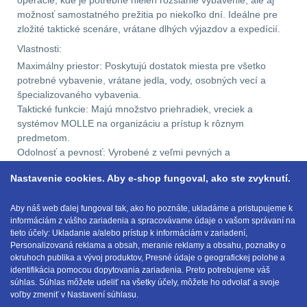
operácie, kde je potrebné nielen rozsiahle vybavenie, ale aj
možnosť samostatného prežitia po niekoľko dní. Ideálne pre
LIKVIDÁCIA SKLADU
zložité taktické scenáre, vrátane dlhých výjazdov a expedícií.
(78)
Vlastnosti:
Maximálny priestor: Poskytujú dostatok miesta pre všetko
potrebné vybavenie, vrátane jedla, vody, osobných vecí a
Horolezectvo
6
špecializovaného vybavenia.
Taktické funkcie: Majú množstvo priehradiek, vreciek a
Karabíny
1
systémov MOLLE na organizáciu a prístup k rôznym
predmetom.
Laná
2
Odolnosť a pevnosť: Vyrobené z veľmi pevných a
vodoodpudivých materiálov na zvládnutie extrémnych
Nastavenie cookies. Aby e-shop fungoval, ako ste zvyknutí.
podmienok.
Magnézium
3
Pokročilé systémy nosenia: Vybavené pokročilými systémami
Aby náš web ďalej fungoval tak, ako ho poznáte, ukladáme a pristupujeme k
na rozloženie váhy, vrátane priedušných zádových panelov a
Outdoorová obuv
1
informáciám z vášho zariadenia a spracovávame údaje o vašom správaní na
anatomických ramenných popruhov.
tieto účely: Ukladanie a/alebo prístup k informáciám v zariadení,
Personalizovaná reklama a obsah, meranie reklamy a obsahu, poznatky o
Príslušenstvo
1
okruhoch publika a vývoj produktov, Presné údaje o geografickej polohe a
identifikácia pomocou dopytovania zariadenia. Preto potrebujeme váš
E-mail:
obchod@anod.sk
súhlas. Súhlas môžete udeliť na všetky účely, môžete ho odvolať a svoje
Oblečenie na turistiku
67
voľby zmeniť v Nastavení súhlasu.