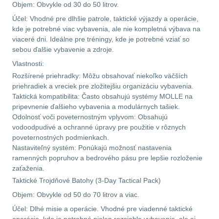
Objem: Obvykle od 30 do 50 litrov.
Účel: Vhodné pre dlhšie patrole, taktické výjazdy a operácie,
Prilby
4
kde je potrebné viac vybavenia, ale nie kompletná výbava na
viaceré dni. Ideálne pre tréningy, kde je potrebné vziať so
Šiltovky
29
sebou ďalšie vybavenie a zdroje.
Vlastnosti:
Taktické opasky
45
Rozšírené priehradky: Môžu obsahovať niekoľko väčších
priehradiek a vreciek pre zložitejšiu organizáciu vybavenia.
Chrániče
10
Taktická kompatibilita: Často obsahujú systémy MOLLE na
pripevnenie ďalšieho vybavenia a modulárnych tašiek.
Ponča a pláštěnky
11
Odolnosť voči poveternostným vplyvom: Obsahujú
vodoodpudivé a ochranné úpravy pre použitie v rôznych
poveternostných podmienkach.
Čepice, kukly, šátky
24
Nastaviteľný systém: Ponúkajú možnosť nastavenia
ramenných popruhov a bedrového pásu pre lepšie rozloženie
Chrániče sluchu
7
zaťaženia.
Taktické Trojdňové Batohy (3-Day Tactical Pack)
Nášivky
74
Objem: Obvykle od 50 do 70 litrov a viac.
Účel: Dlhé misie a operácie. Vhodné pre viadenné taktické
Ostatní
50