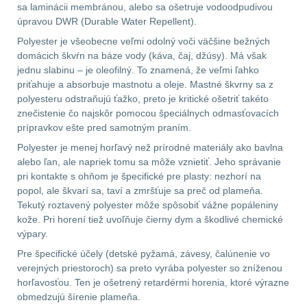
sa laminácii membránou, alebo sa ošetruje vodoodpudivou
úpravou DWR (Durable Water Repellent).
Velký oční reliéf
1
Polyester je všeobecne veľmi odolný voči väčšine bežných
domácich škvŕn na báze vody (káva, čaj, džúsy). Má však
Na dlouhé vzdálenosti
13
jednu slabinu – je oleofilný. To znamená, že veľmi ľahko
priťahuje a absorbuje mastnotu a oleje. Mastné škvrny sa z
Multi-range
32
polyesteru odstraňujú ťažko, preto je kritické ošetriť takéto
znečistenie čo najskôr pomocou špeciálnych odmasťovacích
prípravkov ešte pred samotným praním.
Krátka a střední
vzdálenost
Polyester je menej horľavý než prírodné materiály ako bavlna
16
alebo ľan, ale napriek tomu sa môže vznietiť. Jeho správanie
pri kontakte s ohňom je špecifické pre plasty: nezhorí na
Monokuláry
5
popol, ale škvarí sa, taví a zmršťuje sa preč od plameňa.
Tekutý roztavený polyester môže spôsobiť vážne popáleniny
Príslušenstvo pre
kože. Pri horení tiež uvoľňuje čierny dym a škodlivé chemické
optiku
9
výpary.
Pre špecifické účely (detské pyžamá, závesy, čalúnenie vo
OBLEČENIE
(316)
verejných priestoroch) sa preto vyrába polyester so zníženou
horľavosťou. Ten je ošetrený retardérmi horenia, ktoré výrazne
obmedzujú šírenie plameňa.
Nosičy a vesty
65