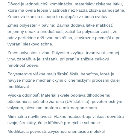
.40 .41
10
Dôvod je jednoduchý: kombináciou materiálov získame látku,
ktorá má oveľa lepšie vlastnosti než každá zložka samostatne.
Zmesová tkanina si berie to najlepšie z oboch svetov:
.44 .45
11
Zmes polyester + bavlna: Bavlna dodáva látke mäkkosť,
príjemný omak a priedušnosť, zatiaľ čo polyester zaistí, že
.357 .38 (9mm)
11
odev perfektne drží tvar, nekrčí sa, je výrazne pevnejší a po
vypraní bleskovo schne.
1911
8
Zmes polyester + vlna: Polyester zvyšuje trvanlivosť jemnej
vlny, zabraňuje jej zrážaniu pri praní a znižuje celkovú
AR10
6
hmotnosť odevu.
Polyesterové vlákna majú širokú škálu benefitov, ktoré je
Náradie a nástroje k
navyše možné mechanickými či chemickými procesmi ďalej
zbraniam
33
modifikovať:
Vysoká odolnosť: Materiál skvele odoláva dlhodobému
AR15
19
pôsobeniu slnečného žiarenia (UV stabilita), poveternostným
vplyvom, plesniam, moľom a mikroorganizmom.
AK47
9
Minimálna navlhnavosť: Vlákno neabsorbuje vlhkosť dovnútra
svojej štruktúry, čo je kľúčové pre rýchle schnutie.
.22
7
Modifikácia pevnosti: Zvýšenou orientáciou molekúl