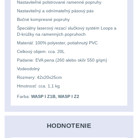
Nastaviteľné polstrované ramenné popruhy
Lovecké
Přepravne tašky na
Nastaviteľný a odnímateľný pásový pás
zbraně
39
svítilny
Bočné kompresné popruhy
Špeciálny laserový rezací slučkový systém Loops a
Hydratační vaky
10
D-krúžky na ramenných popruhoch
Nabíjacie
Materiál: 100% polyester, potiahnutý PVC
baterky
Pouzdra a Kapsy
612
Celkový objem: cca. 20L
Padanie: EVA pena (260 alebo skôr 550 g/qm)
Organizéry
109
Svietidlá
Vodeodolný
s
Na opasek
136
Rozmery: 42x20x25cm
magnetom
Hmotnosť: cca. 1,1 kg
Na láhev
43
Farba:
WASP I Z1B, WASP I Z2
Svietidlá
Na zasobniky
157
CRI≥90
Odhazováky
39
HODNOTENIE
Laserové