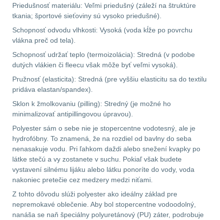
Priedušnosť materiálu: Veľmi priedušný (záleží na štruktúre
tkania; športové sieťoviny sú vysoko priedušné).
AR10
4
Schopnosť odvodu vlhkosti: Vysoká (voda kĺže po povrchu
vlákna preč od tela).
Popruhy a poutka
40
Schopnosť udržať teplo (termoizolácia): Stredná (v podobe
dutých vlákien či fleecu však môže byť veľmi vysoká).
OPTIKY
(145)
Pružnosť (elasticita): Stredná (pre vyššiu elasticitu sa do textilu
pridáva elastan/spandex).
Kolimátory
53
Sklon k žmolkovaniu (pilling): Stredný (je možné ho
minimalizovať antipillingovou úpravou).
Zvětšovací moduly
5
Polyester sám o sebe nie je stopercentne vodotesný, ale je
hydrofóbny. To znamená, že na rozdiel od bavlny do seba
CQB
21
nenasakuje vodu. Pri ľahkom daždi alebo snežení kvapky po
látke stečú a vy zostanete v suchu. Pokiaľ však budete
Na vzduchovku
vystavení silnému lijáku alebo látku ponoríte do vody, voda
15
nakoniec pretečie cez medzery medzi niťami.
Na kuše
2
Z tohto dôvodu slúži polyester ako ideálny základ pre
nepremokavé oblečenie. Aby bol stopercentne vodoodolný,
nanáša se naň špeciálny polyuretánový (PU) záter, podrobuje
Přesné střílení
22