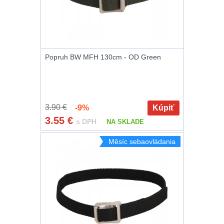
Zámky
1
Nepromokavý potahy
a vaky
18
Popruh BW MFH 130cm - OD Green
Adaptéry
32
Nože
164
3.90 €
-9%
Kúpiť
Taktická pera
4
3.55
€
s DPH
NA SKLADE
Láhve
16
Měsíc sebaovládania
Lékárničky
17
Na přežití
25
Ostatní
45