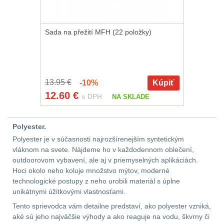
Předpažbí
55
Pažby
51
Sada na přežití MFH (22 položky)
Raily, lišty, krytky
66
Přední taktické
13.95 €
-10%
Kúpiť
rukojeti
50
12.60
€
s DPH
NA SKLADE
Mechanická mířidla
30
Polyester.
Polyester je v súčasnosti najrozšírenejším syntetickým
Pistolové rukojeti
20
vláknom na svete. Nájdeme ho v každodennom oblečení,
outdoorovom vybavení, ale aj v priemyselných aplikáciách.
Hoci okolo neho koluje množstvo mýtov, moderné
Dvojnožky
39
technologické postupy z neho urobili materiál s úplne
unikátnymi úžitkovými vlastnosťami.
Príslušenstvo
18
Tento sprievodca vám detailne predstaví, ako polyester vzniká,
aké sú jeho najväčšie výhody a ako reaguje na vodu, škvrny či
Čistenie zbraní
38