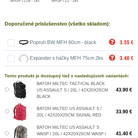
Svítilny
WASP I Z1B - 1ks
WASP I Z2 - 2ks
Peněženky
pro
Svietidlá s magnetom
2
21700
Doplňky
Doporučené príslušenstvo (všetko skladom):
Svietidlá CRI≥90
1
baterie
k
3.55
€
Popruh BW MFH 60cm - black
Laserové značkovače
9
batohům
Svítilny
3.40
€
Držiaky a
Expander s háčky MFH 75cm 2ks
pro
príslušenstvo
34
26650
Tento produkt je dostupný tiež v nasledujúcich variantách:
7
baterie
BATOH MILTEC TACTICAL BLACK
43.90 €
US ASSAULT S / 20L / 42X20X25CM
18650
1
BLACK
Svítilny
pro
BATOH MILTEC US ASSAULT S /
14500 / AA / AAA
4
33.90 €
20L / 42X20X25CM SIGNAL RED
CR123A
16340 a CR123
1
BATOH MILTEC US ASSAULT S
nebo
41.40 €
WASP / 20L / 42X20X25CM WASP I