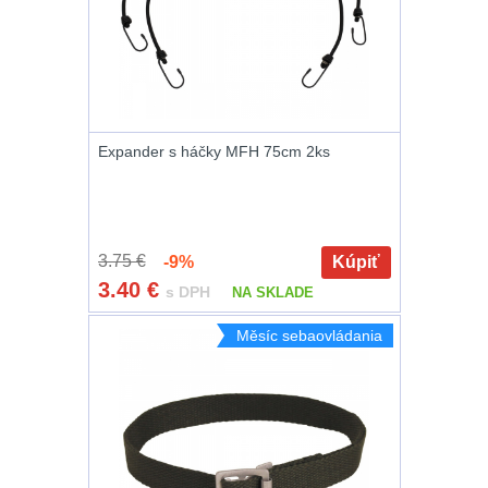
Peněženky
14
Doplňky k batohům
533
Ramenní popruhy a
Expander s háčky MFH 75cm 2ks
vycpávky
10
Karabiny a přezky
75
3.75 €
-9%
Kúpiť
Kroužky, šňůrky,
3.40
€
s DPH
NA SKLADE
koncovky
25
Měsíc sebaovládania
Nášivky
105
Samonavíjecí
držáky
1