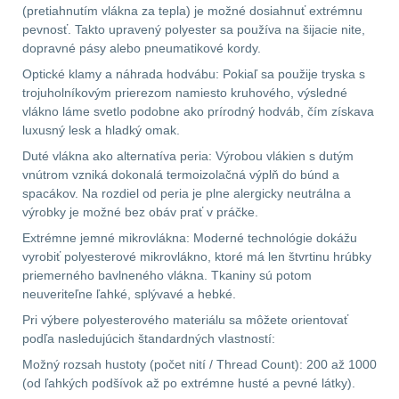
(pretiahnutím vlákna za tepla) je možné dosiahnuť extrémnu
.223 (5.56mm)
8
pevnosť. Takto upravený polyester sa používa na šijacie nite,
dopravné pásy alebo pneumatikové kordy.
.243 .260 (6.5mm)
7
Optické klamy a náhrada hodvábu: Pokiaľ sa použije tryska s
trojuholníkovým prierezom namiesto kruhového, výsledné
vlákno láme svetlo podobne ako prírodný hodváb, čím získava
.270 .280 (7mm)
7
luxusný lesk a hladký omak.
Duté vlákna ako alternatíva peria: Výrobou vlákien s dutým
.30 .308 (7.62mm)
vnútrom vzniká dokonalá termoizolačná výplň do búnd a
11
spacákov. Na rozdiel od peria je plne alergicky neutrálna a
výrobky je možné bez obáv prať v práčke.
12GA, 20GA
10
Extrémne jemné mikrovlákna: Moderné technológie dokážu
vyrobiť polyesterové mikrovlákno, ktoré má len štvrtinu hrúbky
.40 .41
6
priemerného bavlneného vlákna. Tkaniny sú potom
neuveriteľne ľahké, splývavé a hebké.
.44 .45
6
Pri výbere polyesterového materiálu sa môžete orientovať
podľa nasledujúcich štandardných vlastností:
.357 .38 (9mm)
7
Možný rozsah hustoty (počet nití / Thread Count): 200 až 1000
(od ľahkých podšívok až po extrémne husté a pevné látky).
1911
6