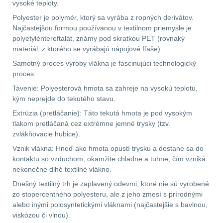
vysoké teploty.
Polyester je polymér, ktorý sa vyrába z ropných derivátov.
AR15
12
Najčastejšou formou používanou v textilnom priemysle je
polyetyléntereftalát, známy pod skratkou PET (rovnaký
AK47
10
materiál, z ktorého se vyrábajú nápojové fľaše).
Samotný proces výroby vlákna je fascinujúci technologický
.22
10
proces:
Tavenie: Polyesterová hmota sa zahreje na vysokú teplotu,
.223 (5.56mm)
9
kým neprejde do tekutého stavu.
Extrúzia (pretláčanie): Táto tekutá hmota je pod vysokým
.243 .260 (6.5mm)
7
tlakom pretláčaná cez extrémne jemné trysky (tzv.
zvlákňovacie hubice).
.270 .280 (7mm)
8
Vznik vlákna: Hneď ako hmota opustí trysku a dostane sa do
kontaktu so vzduchom, okamžite chladne a tuhne, čím vzniká
.30 .308 (7.62mm)
nekonečne dlhé textilné vlákno.
11
Dnešný textilný trh je zaplavený odevmi, ktoré nie sú vyrobené
zo stopercentného polyesteru, ale z jeho zmesí s prírodnými
12GA, 20GA
14
alebo inými polosyntetickými vláknami (najčastejšie s bavlnou,
viskózou či vlnou).