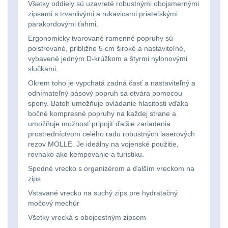
Všetky oddiely sú uzavreté robustnými obojsmernými
kempingové
zipsami s trvanlivými a rukavicami priateľskými
Nad 30 L
74
parakordovými ťahmi.
lampy
Ergonomicky tvarované ramenné popruhy sú
Batohy přes rameno
polstrované, približne 5 cm široké a nastaviteľné,
15
vybavené jedným D-krúžkom a štyrmi nylonovými
Potápačské
slučkami.
svetlá
Cestovní batohy a
Okrem toho je vypchatá zadná časť a nastaviteľný a
tašky
odnímateľný pásový popruh sa otvára pomocou
6
spony. Batoh umožňuje ovládanie hlasitosti vďaka
Kapesní
bočné kompresné popruhy na každej strane a
Dětské batohy
3
svítilny
umožňuje možnosť pripojiť ďalšie zariadenia
prostredníctvom celého radu robustných laserových
Brašne a tašky
44
rezov MOLLE. Je ideálny na vojenské použitie,
Policejní
rovnako ako kempovanie a turistiku.
svítilny
Ledvinky
60
Spodné vrecko s organizérom a ďalším vreckom na
zips
Duffle bagy
Vstavané vrecko na suchý zips pre hydratačný
25
Vyhledávací
močový mechúr
svítilny
Všetky vrecká s obojcestným zipsom
Univerzalní tašky
59