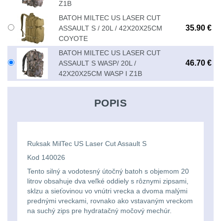
Li-
Z1B
Nabíjačky
9
BATOH MILTEC US LASER CUT
ion
35.90 €
Náhradné diely
ASSAULT S / 20L / 42X20X25CM
7
16340
COYOTE
baterie
BATOH MILTEC US LASER CUT
BATOHY A TAŠKY
46.70 €
ASSAULT S WASP/ 20L /
(1563)
42X20X25CM WASP I Z1B
Čelové
Turistické a expediční
38
svetlá
POPIS
-
Městské batohy
41
čelovky
Batohy
216
Ruksak MilTec US Laser Cut Assault S
Taktické
Kod 140026
Méně než 10 L
13
Tento silný a vodotesný útočný batoh s objemom 20
svietidlá
litrov obsahuje dva veľké oddiely s rôznymi zipsami,
10 - 20 L
sklzu a sieťovinou vo vnútri vrecka a dvoma malými
26
Lucerny
prednými vreckami, rovnako ako vstavaným vreckom
na suchý zips pre hydratačný močový mechúr.
20 - 30 L
103
a