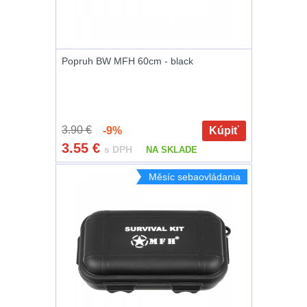
DOPLNKY K
ZBRANIAM
(661)
Popruh BW MFH 60cm - black
Montáže na zbraň
556
Montáže pro svítilny
18
3.90 €
-9%
Kúpiť
3.55
€
s DPH
NA SKLADE
Boční montáže
11
Měsíc sebaovládania
Adaptéry a risery
38
Montáže pro optiku
180
Montáže na hlaveň
3