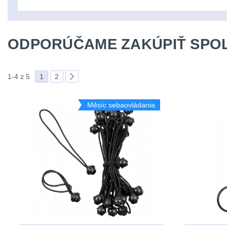
ODPORÚČAME ZAKÚPIŤ SPOL
1-4 z 5
1
2
Měsíc sebaovládania