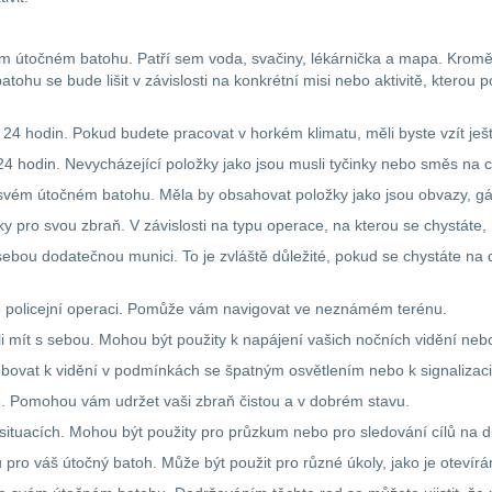
vém útočném batohu. Patří sem voda, svačiny, lékárnička a mapa. Kromě 
ohu se bude lišit v závislosti na konkrétní misi nebo aktivitě, kterou
 24 hodin. Pokud budete pracovat v horkém klimatu, měli byste vzít ješt
 24 hodin. Nevycházející položky jako jsou musli tyčinky nebo směs na c
 svém útočném batohu. Měla by obsahovat položky jako jsou obvazy, gá
 pro svou zbraň. V závislosti na typu operace, na kterou se chystáte, 
ebou dodatečnou munici. To je zvláště důležité, pokud se chystáte n
 policejní operaci. Pomůže vám navigovat ve neznámém terénu.
li mít s sebou. Mohou být použity k napájení vašich nočních vidění nebo
potřebovat k vidění v podmínkách se špatným osvětlením nebo k signaliza
ité. Pomohou vám udržet vaši zbraň čistou a v dobrém stavu.
ituacích. Mohou být použity pro průzkum nebo pro sledování cílů na d
ou pro váš útočný batoh. Může být použit pro různé úkoly, jako je otevír