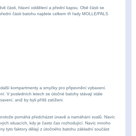
 části, hlavní oddělení a přední kapsu. Obě části se
a přední části batohu najdete celkem tři řady MOLLE/PALS
 další kompartmenty a smyčky pro připevnění vybavení.
í. V posledních letech se útočné batohy stávají stále
ení, aniž by byli příliš zatíženi.
, protože pomáhá předcházet únavě a namáhání svalů. Navíc
vých situacích, kdy je často čas rozhodující. Navíc mnoho
y tyto faktory dělají z útočného batohu základní součást