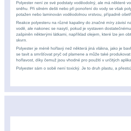
Polyester není ze své podstaty voděodolný, ale má některé vo
sněhu. Při silném dešti nebo při ponoření do vody se však po
potažen nebo laminován voděodolnou vrstvou, případně ošet
Reakce polyesteru na různé kapaliny do značné míry závisí na 
vodě, ale nakonec se nasytí, pokud je vystaven dostatečnému 
zašpiněn některými látkami, například olejem, které lze jen ob
skvrn.
Polyester je méně hořlavý než některá jiná vlákna, jako je bav
se tavit a smršťovat pryč od plamene a může také produkovat šk
hořlavost, díky čemuž jsou vhodné pro použití v určitých apli
Polyester sám o sobě není toxický. Je to druh plastu, a přest