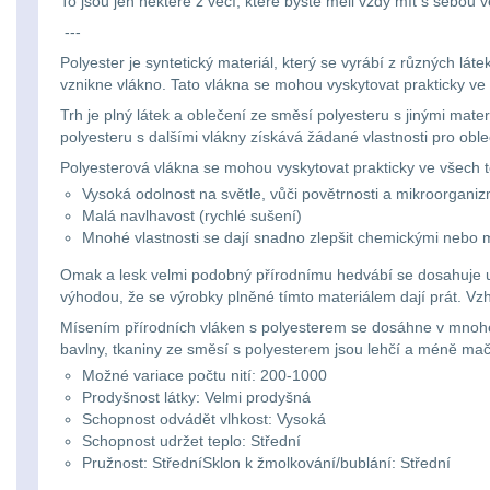
To jsou jen některé z věcí, které byste měli vždy mít s sebo
---
Polyester je syntetický materiál, který se vyrábí z různých láte
vznikne vlákno. Tato vlákna se mohou vyskytovat prakticky ve
Trh je plný látek a oblečení ze směsí polyesteru s jinými mate
polyesteru s dalšími vlákny získává žádané vlastnosti pro obl
Polyesterová vlákna se mohou vyskytovat prakticky ve všech te
Vysoká odolnost na světle, vůči povětrnosti a mikroorgan
Malá navlhavost (rychlé sušení)
Mnohé vlastnosti se dají snadno zlepšit chemickými nebo m
Omak a lesk velmi podobný přírodnímu hedvábí se dosahuje u v
výhodou, že se výrobky plněné tímto materiálem dají prát. 
Mísením přírodních vláken s polyesterem se dosáhne v mnohém 
bavlny, tkaniny ze směsí s polyesterem jsou lehčí a méně mač
Možné variace počtu nití: 200-1000
Prodyšnost látky: Velmi prodyšná
Schopnost odvádět vlhkost: Vysoká
Schopnost udržet teplo: Střední
Pružnost: StředníSklon k žmolkování/bublání: Střední