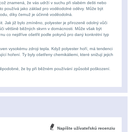
 což znamená, že vás udrží v suchu při slabém dešti nebo
sto používá jako základ pro voděodolné oděvy. Může být
vodu, díky čemuž je účinně voděodolná.
. Jak již bylo zmíněno, polyester je přirozeně odolný vůči
vůči většině běžných skvrn v domácnosti. Může však být
rnu co nejdříve ošetřit podle pokynů pro daný konkrétní typ
taven vysokému zdroji tepla. Když polyester hoří, má tendenci
cí hoření. Ty byly ošetřeny chemikáliemi, které snižují jejich
avděpodobné, že by při běžném používání způsobil poškození.
Napíšte užívateľskú recenziu