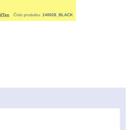
ilTec
Číslo produktu:
140028_BLACK