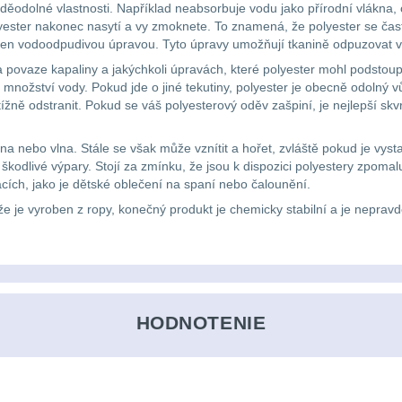
děodolné vlastnosti. Například neabsorbuje vodu jako přírodní vlákna,
lyester nakonec nasytí a vy zmoknete. To znamená, že polyester se ča
řen vodoodpudivou úpravou. Tyto úpravy umožňují tkanině odpuzovat 
povaze kapaliny a jakýchkoli úpravách, které polyester mohl podstoupit
množství vody. Pokud jde o jiné tekutiny, polyester je obecně odolný 
tížně odstranit. Pokud se váš polyesterový oděv zašpiní, je nejlepší skv
lna nebo vlna. Stále se však může vznítit a hořet, zvláště pokud je vys
odlivé výpary. Stojí za zmínku, že jsou k dispozici polyestery zpomalují
kacích, jako je dětské oblečení na spaní nebo čalounění.
ože je vyroben z ropy, konečný produkt je chemicky stabilní a je nepr
HODNOTENIE