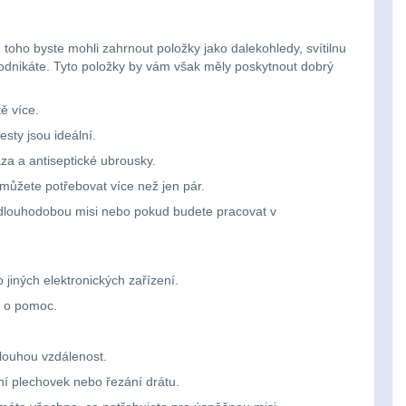
toho byste mohli zahrnout položky jako dalekohledy, svítilnu
 podnikáte. Tyto položky by vám však měly poskytnout dobrý
ě více.
esty jsou ideální.
za a antiseptické ubrousky.
můžete potřebovat více než jen pár.
a dlouhodobou misi nebo pokud budete pracovat v
 jiných elektronických zařízení.
ci o pomoc.
louhou vzdálenost.
ání plechovek nebo řezání drátu.