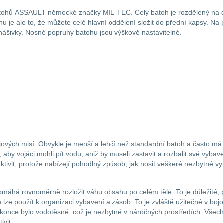
atohů ASSAULT německé značky MIL-TEC. Celý batoh je rozdělený na dvě
u je ale to, že můžete celé hlavní oddělení složit do přední kapsy. N
ášivky. Nosné popruhy batohu jsou výškově nastavitelné.
vých misí. Obvykle je menší a lehčí než standardní batoh a často má
 vojáci mohli pít vodu, aniž by museli zastavit a rozbalit své vybaven
tivit, protože nabízejí pohodlný způsob, jak nosit veškeré nezbytné vybav
omáhá rovnoměrně rozložit váhu obsahu po celém těle. To je důležité
ze použít k organizaci vybavení a zásob. To je zvláště užitečné v bojo
once bylo vodotěsné, což je nezbytné v náročných prostředích. Všechn
vit.