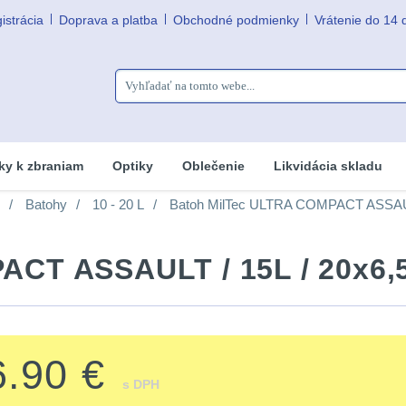
istrácia
Doprava a platba
Obchodné podmienky
Vrátenie do 14 
ky k zbraniam
Optiky
Oblečenie
Likvidácia skladu
Batohy
10 - 20 L
Batoh MilTec ULTRA COMPACT ASSAUL
ACT ASSAULT / 15L / 20x6,
6.90 €
s DPH