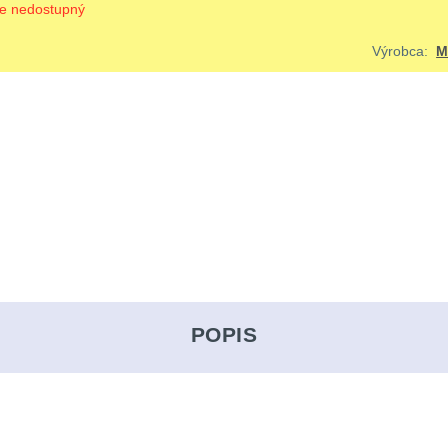
je nedostupný
Výrobca:
M
POPIS