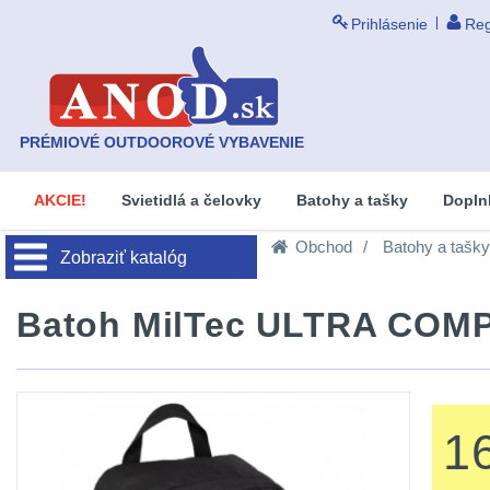
Prihlásenie
Reg
PRÉMIOVÉ OUTDOOROVÉ VYBAVENIE
AKCIE!
Svietidlá a čelovky
Batohy a tašky
Dopln
Obchod
Batohy a tašky
Zobraziť katalóg
Batoh MilTec ULTRA COMP
1