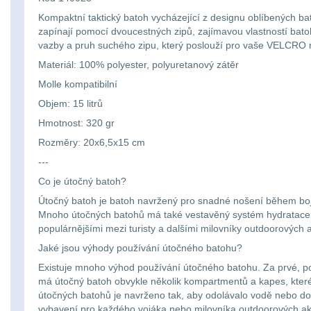
Kompaktní taktický batoh vycházející z designu oblíbených b
zapínají pomocí dvoucestných zipů, zajímavou vlastností batoh
vazby a pruh suchého zipu, který poslouží pro vaše VELCRO n
Materiál: 100% polyester, polyuretanový zátěr
Molle kompatibilní
Objem: 15 litrů
Hmotnost: 320 gr
Rozměry: 20x6,5x15 cm
---
Co je útočný batoh?
Útočný batoh je batoh navržený pro snadné nošení během bojo
Mnoho útočných batohů má také vestavěný systém hydratace, aby
populárnějšími mezi turisty a dalšími milovníky outdoorových ak
Jaké jsou výhody používání útočného batohu?
Existuje mnoho výhod používání útočného batohu. Za prvé, p
má útočný batoh obvykle několik kompartmentů a kapes, které l
útočných batohů je navrženo tak, aby odolávalo vodě nebo dok
vybavení pro každého vojáka nebo milovníka outdoorových akti