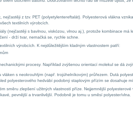
u ve svém útočném batohu. Dodržováním těchto rad se můžete ujistit, že
k, nejčastěji z tzv. PET (polyetylentereftalát). Polyesterová vlákna vzni
 všech textilních výrobcích.
riály (nejčastěji s bavlnou, viskózou, vlnou aj.), protože kombinace má
ečení - drží tvar, nemačká se, rychle schne.
xtilních výrobcích. K nejdůležitějším kladným vlastnostem patří:
izmům
echanickými procesy. Například zvýšenou orientací molekul se dá zvýš
láken s neokrouhlým (např. trojúhelníkovým) průřezem. Dutá polyestero
Vzhled polyesterového hedvábí podobný staplovým přízím se dosahuje m
směru zlepšení užitných vlastností příze. Nejjemnější polyesterové v
kavé, pevnější a trvanlivější. Podobně je tomu u směsí polyester/vlna.