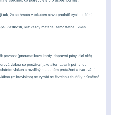
 máte všechno, co potřebujete pro úspěšnou misi.
kají tak, že se hmota v tekutém stavu protlačí tryskou, čímž
 lepší vlastnosti, než každý materiál samostatně. Směs
it pevnost (pneumatikové kordy, dopravní pásy, šicí nitě)
vá vlákna se používají jako alternativa k peří s tou
ícháním vláken s rozdílným stupněm protažení a tvarování.
lákno (mikrovlákno) se vyrábí se čtvrtinou tloušťky průměrné