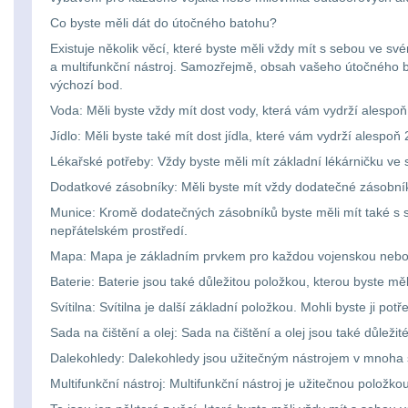
Co byste měli dát do útočného batohu?
Existuje několik věcí, které byste měli vždy mít s sebou ve s
a multifunkční nástroj. Samozřejmě, obsah vašeho útočného bat
výchozí bod.
Voda: Měli byste vždy mít dost vody, která vám vydrží alespoň
Jídlo: Měli byste také mít dost jídla, které vám vydrží alespoň
Lékařské potřeby: Vždy byste měli mít základní lékárničku ve
Dodatkové zásobníky: Měli byste mít vždy dodatečné zásobníky
Munice: Kromě dodatečných zásobníků byste měli mít také s s
nepřátelském prostředí.
Mapa: Mapa je základním prvkem pro každou vojenskou nebo
Baterie: Baterie jsou také důležitou položkou, kterou byste mě
Svítilna: Svítilna je další základní položkou. Mohli byste ji 
Sada na čištění a olej: Sada na čištění a olej jsou také důlež
Dalekohledy: Dalekohledy jsou užitečným nástrojem v mnoha s
Multifunkční nástroj: Multifunkční nástroj je užitečnou položk