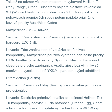
Taktiež na takmer všetkom modernom vybavení Helikon-Tex
(rady Range, Urban, Bushcraft) nájdete plastové kovanie od
WJ (Woojin Plastic) a originálne zipsy YKK. Na opaskoch a
nohaviciach prémiových radov potom nájdete originálne
kovové pracky AustriAlpin Cobra.
Maxpedition (USA / Taiwan)
Segment: Vyššia stredná / Prémiový (Legendárna odolnosť a
hardcore EDC štýl).
Kovanie: Táto značka nerobí v otázke spoľahlivosti
kompromisy. Maxpedition používa výhradne originálne pracky
UTX-Duraflex (špecifické rady Nylon Buckles for low sound
closures pre tiché zapínanie). Všetky zipsy bez výnimky sú
masívne a vysoko odolné YKK® s paracordovými ťaháčikmi.
Direct Action (Poľsko)
Segment: Prémiový / Elitný (Výstroj pre špeciálne jednotky a
profesionálov).
Kovanie: Ddcérska prémiová značka spoločnosti Helikon-Tex.
Tu kompromisy neexistujú. Na batohoch (Dragon Egg, Ghost)
a hrudných súpravách nájdete výhradne Duraflex® / Woojin