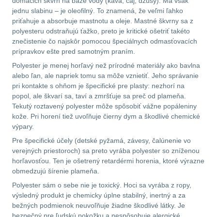
domácich škvŕn na báze vody (káva, čaj, džúsy). Má však
jednu slabinu – je oleofilný. To znamená, že veľmi ľahko
DOPLNKY K
priťahuje a absorbuje mastnotu a oleje. Mastné škvrny sa z
ZBRANIAM
(662)
polyesteru odstraňujú ťažko, preto je kritické ošetriť takéto
znečistenie čo najskôr pomocou špeciálnych odmasťovacích
prípravkov ešte pred samotným praním.
Montáže na zbraň
556
Polyester je menej horľavý než prírodné materiály ako bavlna
alebo ľan, ale napriek tomu sa môže vznietiť. Jeho správanie
Montáže pro svítilny
pri kontakte s ohňom je špecifické pre plasty: nezhorí na
18
popol, ale škvarí sa, taví a zmršťuje sa preč od plameňa.
Tekutý roztavený polyester môže spôsobiť vážne popáleniny
Boční montáže
11
kože. Pri horení tiež uvoľňuje čierny dym a škodlivé chemické
výpary.
Adaptéry a risery
38
Pre špecifické účely (detské pyžamá, závesy, čalúnenie vo
verejných priestoroch) sa preto vyrába polyester so zníženou
Montáže pro optiku
horľavosťou. Ten je ošetrený retardérmi horenia, ktoré výrazne
180
obmedzujú šírenie plameňa.
Polyester sám o sebe nie je toxický. Hoci sa vyrába z ropy,
Montáže na hlaveň
3
výsledný produkt je chemicky úplne stabilný, inertný a za
bežných podmienok neuvoľňuje žiadne škodlivé látky. Je
bezpečný pre ľudskú pokožku a nespôsobuje alergické