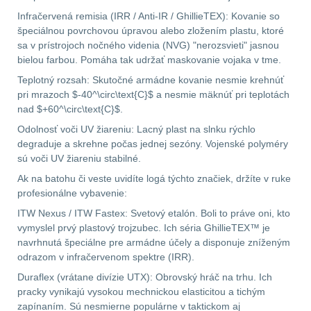
Infračervená remisia (IRR / Anti-IR / GhillieTEX): Kovanie so
špeciálnou povrchovou úpravou alebo zložením plastu, ktoré
sa v prístrojoch nočného videnia (NVG) "nerozsvieti" jasnou
bielou farbou. Pomáha tak udržať maskovanie vojaka v tme.
Teplotný rozsah: Skutočné armádne kovanie nesmie krehnúť
pri mrazoch $-40^\circ\text{C}$ a nesmie mäknúť pri teplotách
nad $+60^\circ\text{C}$.
Odolnosť voči UV žiareniu: Lacný plast na slnku rýchlo
degraduje a skrehne počas jednej sezóny. Vojenské polyméry
sú voči UV žiareniu stabilné.
Ak na batohu či veste uvidíte logá týchto značiek, držíte v ruke
profesionálne vybavenie:
ITW Nexus / ITW Fastex: Svetový etalón. Boli to práve oni, kto
vymyslel prvý plastový trojzubec. Ich séria GhillieTEX™ je
navrhnutá špeciálne pre armádne účely a disponuje zníženým
odrazom v infračervenom spektre (IRR).
Duraflex (vrátane divízie UTX): Obrovský hráč na trhu. Ich
pracky vynikajú vysokou mechnickou elasticitou a tichým
zapínaním. Sú nesmierne populárne v taktickom aj