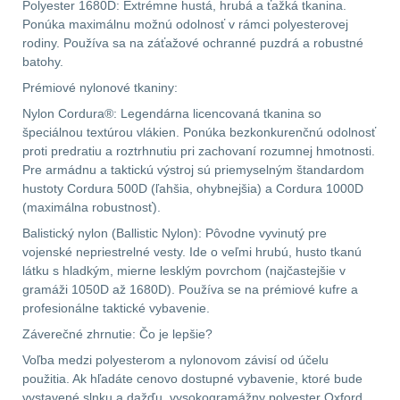
Polyester 1680D: Extrémne hustá, hrubá a ťažká tkanina.
Ponúka maximálnu možnú odolnosť v rámci polyesterovej
Velký oční reliéf
1
rodiny. Používa sa na záťažové ochranné puzdrá a robustné
batohy.
Na dlouhé vzdálenosti
13
Prémiové nylonové tkaniny:
Nylon Cordura®: Legendárna licencovaná tkanina so
Multi-range
32
špeciálnou textúrou vlákien. Ponúka bezkonkurenčnú odolnosť
proti predratiu a roztrhnutiu pri zachovaní rozumnej hmotnosti.
Pre armádnu a taktickú výstroj sú priemyselným štandardom
Krátka a střední
hustoty Cordura 500D (ľahšia, ohybnejšia) a Cordura 1000D
vzdálenost
16
(maximálna robustnosť).
Balistický nylon (Ballistic Nylon): Pôvodne vyvinutý pre
Monokuláry
5
vojenské nepriestrelné vesty. Ide o veľmi hrubú, husto tkanú
látku s hladkým, mierne lesklým povrchom (najčastejšie v
Príslušenstvo pre
gramáži 1050D až 1680D). Používa se na prémiové kufre a
optiku
9
profesionálne taktické vybavenie.
Záverečné zhrnutie: Čo je lepšie?
OBLEČENIE
(316)
Voľba medzi polyesterom a nylonovom závisí od účelu
použitia. Ak hľadáte cenovo dostupné vybavenie, ktoré bude
Nosičy a vesty
65
vystavené slnku a dažďu, vysokogramážny polyester Oxford