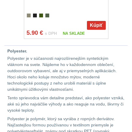
kempingové
Nad 30 L
74
lampy
Kúpiť
Batohy přes rameno
5.90
€
15
s DPH
NA SKLADE
Potápačské
svetlá
Cestovní batohy a
Polyester.
tašky
6
Polyester je v súčasnosti najrozšírenejším syntetickým
Kapesní
vláknom na svete. Nájdeme ho v každodennom oblečení,
Dětské batohy
3
svítilny
outdoorovom vybavení, ale aj v priemyselných aplikáciách.
Hoci okolo neho koluje množstvo mýtov, moderné
Brašne a tašky
45
technologické postupy z neho urobili materiál s úplne
Policejní
unikátnymi úžitkovými vlastnosťami.
svítilny
Ledvinky
60
Tento sprievodca vám detailne predstaví, ako polyester vzniká,
aké sú jeho najväčšie výhody a ako reaguje na vodu, škvrny či
vysoké teploty.
Duffle bagy
25
Vyhledávací
Polyester je polymér, ktorý sa vyrába z ropných derivátov.
svítilny
Najčastejšou formou používanou v textilnom priemysle je
Univerzalní tašky
60
polyetyléntereftalát, známy pod skratkou PET (rovnaký