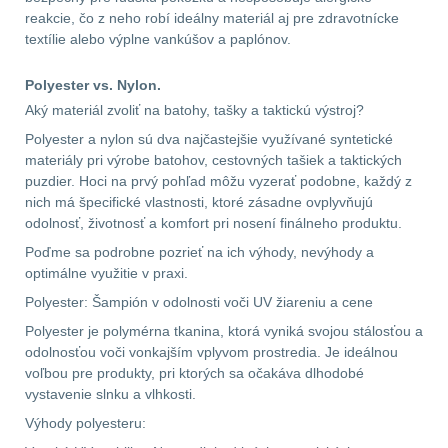
Předpažbí
55
reakcie, čo z neho robí ideálny materiál aj pre zdravotnícke
textílie alebo výplne vankúšov a paplónov.
Pažby
51
Polyester vs. Nylon.
Raily, lišty, krytky
66
Aký materiál zvoliť na batohy, tašky a taktickú výstroj?
Polyester a nylon sú dva najčastejšie využívané syntetické
Přední taktické
materiály pri výrobe batohov, cestovných tašiek a taktických
rukojeti
50
puzdier. Hoci na prvý pohľad môžu vyzerať podobne, každý z
nich má špecifické vlastnosti, ktoré zásadne ovplyvňujú
Mechanická mířidla
odolnosť, životnosť a komfort pri nosení finálneho produktu.
30
Poďme sa podrobne pozrieť na ich výhody, nevýhody a
optimálne využitie v praxi.
Pistolové rukojeti
20
Polyester: Šampión v odolnosti voči UV žiareniu a cene
Polyester je polymérna tkanina, ktorá vyniká svojou stálosťou a
Dvojnožky
39
odolnosťou voči vonkajším vplyvom prostredia. Je ideálnou
voľbou pre produkty, pri ktorých sa očakáva dlhodobé
Príslušenstvo
18
vystavenie slnku a vlhkosti.
Výhody polyesteru:
Čistenie zbraní
39