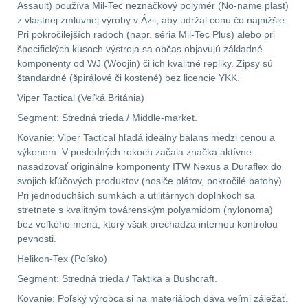
Assault) používa Mil-Tec neznačkový polymér (No-name plast)
z vlastnej zmluvnej výroby v Ázii, aby udržal cenu čo najnižšie.
Pri pokročilejších radoch (napr. séria Mil-Tec Plus) alebo pri
špecifických kusoch výstroja sa občas objavujú základné
komponenty od WJ (Woojin) či ich kvalitné repliky. Zipsy sú
štandardné (špirálové či kostené) bez licencie YKK.
Viper Tactical (Veľká Británia)
Segment: Stredná trieda / Middle-market.
Kovanie: Viper Tactical hľadá ideálny balans medzi cenou a
výkonom. V posledných rokoch začala značka aktívne
nasadzovať originálne komponenty ITW Nexus a Duraflex do
svojich kľúčových produktov (nosiče plátov, pokročilé batohy).
Pri jednoduchších sumkách a utilitárnych doplnkoch sa
stretnete s kvalitným továrenským polyamidom (nylonoma)
bez veľkého mena, ktorý však prechádza internou kontrolou
pevnosti.
Helikon-Tex (Poľsko)
Segment: Stredná trieda / Taktika a Bushcraft.
Kovanie: Poľský výrobca si na materiáloch dáva veľmi záležať.