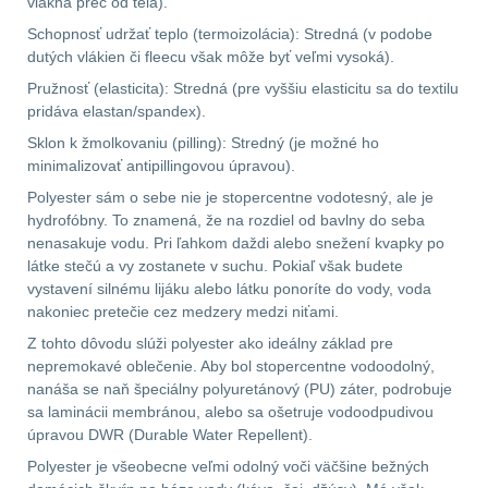
vlákna preč od tela).
Zámky
1
Schopnosť udržať teplo (termoizolácia): Stredná (v podobe
dutých vlákien či fleecu však môže byť veľmi vysoká).
Nepromokavý potahy
a vaky
18
Pružnosť (elasticita): Stredná (pre vyššiu elasticitu sa do textilu
pridáva elastan/spandex).
Adaptéry
33
Sklon k žmolkovaniu (pilling): Stredný (je možné ho
minimalizovať antipillingovou úpravou).
Nože
164
Polyester sám o sebe nie je stopercentne vodotesný, ale je
hydrofóbny. To znamená, že na rozdiel od bavlny do seba
nenasakuje vodu. Pri ľahkom daždi alebo snežení kvapky po
Taktická pera
4
látke stečú a vy zostanete v suchu. Pokiaľ však budete
vystavení silnému lijáku alebo látku ponoríte do vody, voda
Láhve
16
nakoniec pretečie cez medzery medzi niťami.
Z tohto dôvodu slúži polyester ako ideálny základ pre
Lékárničky
17
nepremokavé oblečenie. Aby bol stopercentne vodoodolný,
nanáša se naň špeciálny polyuretánový (PU) záter, podrobuje
Na přežití
25
sa laminácii membránou, alebo sa ošetruje vodoodpudivou
úpravou DWR (Durable Water Repellent).
Ostatní
45
Polyester je všeobecne veľmi odolný voči väčšine bežných