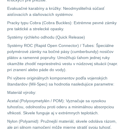
kritických pre prežitie.
Pánske oblečenie na
Evakuačné karabíny a krúžky: Neodmysliteľná súčasť
turistiku
34
aisťovacích a slaňovacích systémov.
Pracky typu Cobra (Cobra Buckles): Extrémne pevné zámky
Dámske oblečenie na
pre taktické a strelecké opasky.
turistiku
50
Systémy rýchleho odhodu (Quick Release)
Systémy ROC (Rapid Open Connector) / Tubes: Špeciálne
Termoprádlo
16
polymérové zámky na bočné pásy (cumberbundy) nosičov
plátov a ramenné popruhy. Umožňujú ťahom jednej ruky
okamžite zhodiť nepriestrelnú vestu v núdzovej situácii (napr.
pri zranení alebo páde do vody).
Pri výbere originálnych komponentov podľa vojenských
štandardov (Mil-Spec) sa hodnotia nasledujúce parametre:
Materiál výroby:
Acetal (Polyoxymetylén / POM): Vyznačuje sa vysokou
tuhosťou, odolnosťou proti oderu a minimálnou absorpciou
vlhkosti. Skvele funguje aj v extrémnych teplotách.
Nylon (Polyamid): Pružnejší materiál, skvele odoláva rázom,
ale pri silnom namočení môže mierne stratiť svoju tuhosť.