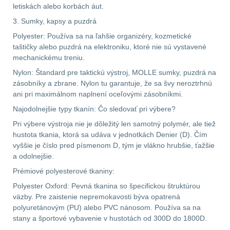
letiskách alebo korbách áut.
3. Sumky, kapsy a puzdrá
AR10
4
Polyester: Používa sa na ľahšie organizéry, kozmetické
taštičky alebo puzdrá na elektroniku, ktoré nie sú vystavené
Popruhy a poutka
40
mechanickému treniu.
Nylon: Štandard pre taktickú výstroj, MOLLE sumky, puzdrá na
OPTIKY
(145)
zásobníky a zbrane. Nylon tu garantuje, že sa švy neroztrhnú
ani pri maximálnom naplnení oceľovými zásobníkmi.
Kolimátory
53
Najodolnejšie typy tkanín: Čo sledovať pri výbere?
Pri výbere výstroja nie je dôležitý len samotný polymér, ale tiež
Zvětšovací moduly
5
hustota tkania, ktorá sa udáva v jednotkách Denier (D). Čím
vyššie je číslo pred písmenom D, tým je vlákno hrubšie, ťažšie
CQB
21
a odolnejšie.
Prémiové polyesterové tkaniny:
Na vzduchovku
15
Polyester Oxford: Pevná tkanina so špecifickou štruktúrou
väzby. Pre zaistenie nepremokavosti býva opatrená
Na kuše
2
polyuretánovým (PU) alebo PVC nánosom. Používa sa na
stany a športové vybavenie v hustotách od 300D do 1800D.
Přesné střílení
22