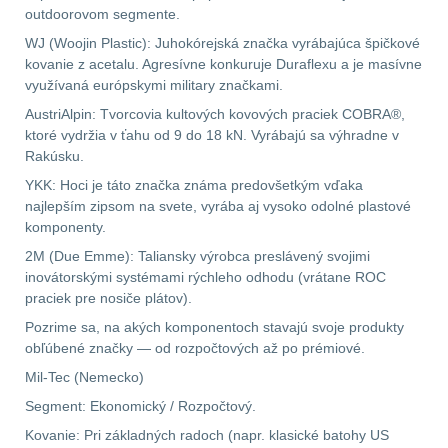
outdoorovom segmente.
WJ (Woojin Plastic): Juhokórejská značka vyrábajúca špičkové
kovanie z acetalu. Agresívne konkuruje Duraflexu a je masívne
využívaná európskymi military značkami.
AustriAlpin: Tvorcovia kultových kovových praciek COBRA®,
ktoré vydržia v ťahu od 9 do 18 kN. Vyrábajú sa výhradne v
Rakúsku.
YKK: Hoci je táto značka známa predovšetkým vďaka
najlepším zipsom na svete, vyrába aj vysoko odolné plastové
komponenty.
2M (Due Emme): Taliansky výrobca preslávený svojimi
inovátorskými systémami rýchleho odhodu (vrátane ROC
praciek pre nosiče plátov).
Pozrime sa, na akých komponentoch stavajú svoje produkty
obľúbené značky — od rozpočtových až po prémiové.
Mil-Tec (Nemecko)
Segment: Ekonomický / Rozpočtový.
Kovanie: Pri základných radoch (napr. klasické batohy US