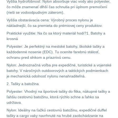
Vyššia hydrofóbnosť: Nylon absorbuje viac vody ako polyester,
čo môže znamenať dlhší čas schnutia pri úplnom premočení
.223 (5.56mm)
8
(rieši se vodoodpudivým záterom).
Vyššia obstarávacia cena: Výrobný proces nylonu je
.243 .260 (6.5mm)
7
nákladnejší, čo sa premieta do prémiovej ceny produktov.
Praktické využitie: Na čo sa ktorý materiál hodí?1. Batohy a
.270 .280 (7mm)
7
krosná
.30 .308 (7.62mm)
Polyester: Je perfektný na mestské batohy, školské tašky a
každodenné nosenie (EDC). Tu oceníte farebnú stálosť,
11
ochranu pred slnkom a priaznivú cenu.
Nylon: Jednoznačná voľba pre expedičné, turistické a vojenské
12GA, 20GA
10
batohy. V náročných outdoorových a taktických podmienkach
je mechanická odolnosť nylonu nenahraditeľná.
.40 .41
6
2. Tašky a batožina
.44 .45
6
Polyester: Vhodný na športové tašky do fitka, nákupné tašky a
ľahšiu cestovnú batožinu, ktorá rýchlo schne a ľahko sa
udržiava.
.357 .38 (9mm)
7
Nylon: Ideálny na ťažkú cestovnú batožinu, expedičné duffel
tašky a cargo vaky navrhnuté na hrubé zaobchádzanie na
1911
6