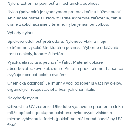
Nylon: Extrémna pevnosť a mechanická odolnosť
.40 .41
11
Nylon (polyamid) je synonymom pre maximálnu húževnatosť.
.44 .45
12
Ak hľadáte materiál, ktorý zvládne extrémne zaťaženie, ťah a
drsné zaobchádzanie v teréne, nylon je jasnou voľbou.
.357 .38 (9mm)
12
Výhody nylonu:
Špičková odolnosť proti oderu: Nylonové vlákna majú
1911
9
extrémnne vysokú štrukturálnu pevnosť. Výborne odolávajú
treniu o skaly, konáre či betón.
AR10
6
Vysoká elasticita a pevnosť v ťahu: Materiál dokáže
absorbovať rázové zaťaženie. Pri ťahu pruží, ale netrhá sa, čo
zvyšuje nosnosť celého systému.
Náradie a nástroje k
zbraniam
33
Chemická odolnosť: Je imúnny voči pôsobeniu väčšiny olejov,
organických rozpúšťadiel a bežných chemikálií.
AR15
19
Nevýhody nylonu:
Citlivosť na UV žiarenie: Dlhodobé vystavenie priamemu slnku
AK47
9
môže spôsobiť postupné oslabenie nylonových vlákien a
mierne vyblednutie farieb (pokiaľ materiál nemá špeciálny UV
filter).
.22
7