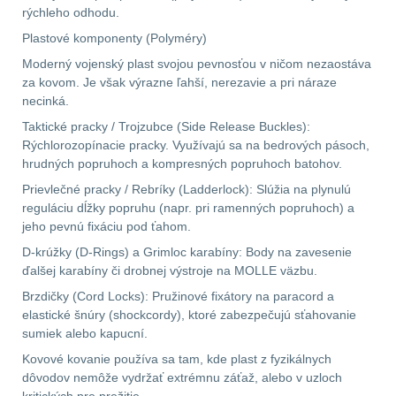
rýchleho odhodu.
LIKVIDÁCIA SKLADU
Plastové komponenty (Polyméry)
(78)
Moderný vojenský plast svojou pevnosťou v ničom nezaostáva
za kovom. Je však výrazne ľahší, nerezavie a pri náraze
necinká.
Horolezectvo
6
Taktické pracky / Trojzubce (Side Release Buckles):
Rýchlorozopínacie pracky. Využívajú sa na bedrových pásoch,
Karabíny
1
hrudných popruhoch a kompresných popruhoch batohov.
Prievlečné pracky / Rebríky (Ladderlock): Slúžia na plynulú
Laná
2
reguláciu dĺžky popruhu (napr. pri ramenných popruhoch) a
jeho pevnú fixáciu pod ťahom.
Magnézium
3
D-krúžky (D-Rings) a Grimloc karabíny: Body na zavesenie
ďalšej karabíny či drobnej výstroje na MOLLE väzbu.
Outdoorová obuv
1
Brzdičky (Cord Locks): Pružinové fixátory na paracord a
elastické šnúry (shockcordy), ktoré zabezpečujú sťahovanie
Príslušenstvo
1
sumiek alebo kapucní.
Kovové kovanie používa sa tam, kde plast z fyzikálnych
Oblečenie na turistiku
67
dôvodov nemôže vydržať extrémnu záťaž, alebo v uzloch