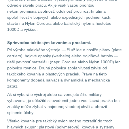
odvedie skvelú prácu. Ak je však vašou prioritou
nekompromisná životnosť, odolnosť proti roztrhnutiu a
Prilby
4
spoľahlivosť v bojových alebo expedičných podmienkach,
stavte na Nylon Cordura alebo balistický nylon s hustotou
Šiltovky
29
1000D a vyššou.
Taktické opasky
45
Sprievodca taktickým kovaním a prackami.
Pri výrobe taktického výstroja — či už ide o nosiče plátov (plate
Chrániče
10
carriers), bojové opasky (warbelts) alebo trojdňové batohy —
rieši pevnosť materiálu (napr. Cordura alebo Nylon 1000D) len
polovicu rovnice. Druhá polovica spoľahlivosti závisí od
Ponča a pláštěnky
11
taktického kovania a plastových praciek. Práve na tieto
komponenty dopadá najväčšia dynamická a mechanická
Čepice, kukly, šátky
24
záťaž.
Ak si vyberáte výstroj alebo sa venujete šitiu military
Chrániče sluchu
7
vybavenia, je dôležité si uvedomiť jednu vec: lacná pracka bez
značky môže zlyhať v najmenej vhodnej chvíli a ohroziť
Nášivky
74
splnenie úlohy.
Všetko kovanie pre taktický nylon možno rozradiť do troch
Ostatní
50
hlavných skupín: plastové (polymérové), kovové a systémy