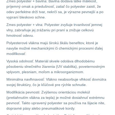
Na toaletní potřeby
3
značkovače
Zmes polyester + bavlna: Bavlna dodáva látke mäkkosť,
príjemný omak a priedušnosť, zatiaľ čo polyester zaistí, že
odev perfektne drží tvar, nekrčí sa, je výrazne pevnejší a po
Na lékárničku
48
Držiaky
vypraní bleskovo schne.
a
Na elektroniku
64
Zmes polyester + vlna: Polyester zvyšuje trvanlivosť jemnej
vlny, zabraňuje jej zrážaniu pri praní a znižuje celkovú
príslušenstvo
hmotnosť odevu.
Puzdrá na mapy
24
Polyesterové vlákna majú širokú škálu benefitov, ktoré je
navyše možné mechanickými či chemickými procesmi ďalej
Na stehno
30
Nabíjačky
modifikovať:
akumulátorů
Vysoká odolnosť: Materiál skvele odoláva dlhodobému
Na suchý zip
95
pôsobeniu slnečného žiarenia (UV stabilita), poveternostným
vplyvom, plesniam, moľom a mikroorganizmom.
Náhradné
Na svítilny
2
Minimálna navlhnavosť: Vlákno neabsorbuje vlhkosť dovnútra
diely
svojej štruktúry, čo je kľúčové pre rýchle schnutie.
Cestovné púzdra
26
Modifikácia pevnosti: Zvýšenou orientáciou molekúl
(pretiahnutím vlákna za tepla) je možné dosiahnuť extrémnu
Na zbraň
33
pevnosť. Takto upravený polyester sa používa na šijacie nite,
dopravné pásy alebo pneumatikové kordy.
Na granáty
12