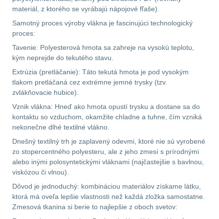
materiál, z ktorého se vyrábajú nápojové fľaše).
Lovecké
Přepravne tašky na
Samotný proces výroby vlákna je fascinujúci technologický
zbraně
39
svítilny
proces:
Tavenie: Polyesterová hmota sa zahreje na vysokú teplotu,
Hydratační vaky
10
Nabíjacie
kým neprejde do tekutého stavu.
baterky
Extrúzia (pretláčanie): Táto tekutá hmota je pod vysokým
Pouzdra a Kapsy
614
tlakom pretláčaná cez extrémne jemné trysky (tzv.
zvlákňovacie hubice).
Organizéry
109
Svietidlá
Vznik vlákna: Hneď ako hmota opustí trysku a dostane sa do
s
kontaktu so vzduchom, okamžite chladne a tuhne, čím vzniká
Na opasek
136
nekonečne dlhé textilné vlákno.
magnetom
Dnešný textilný trh je zaplavený odevmi, ktoré nie sú vyrobené
Na láhev
43
zo stopercentného polyesteru, ale z jeho zmesí s prírodnými
Svietidlá
alebo inými polosyntetickými vláknami (najčastejšie s bavlnou,
Na zasobniky
157
viskózou či vlnou).
CRI≥90
Dôvod je jednoduchý: kombináciou materiálov získame látku,
Odhazováky
39
ktorá má oveľa lepšie vlastnosti než každá zložka samostatne.
Laserové
Zmesová tkanina si berie to najlepšie z oboch svetov: