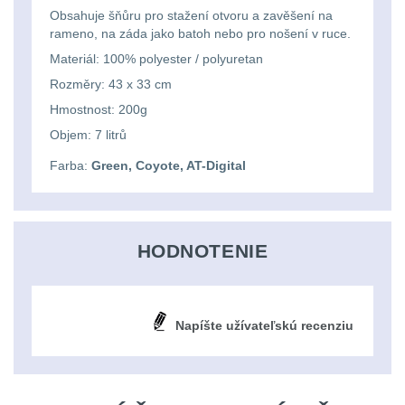
Ostatní
Univerzalní
střední
lm
Obsahuje šňůru pro stažení otvoru a zavěšení na
Čelové svetlá - čelovky
3
rameno, na záda jako batoh nebo pro nošení v ruce.
tašky
vzdálenost
Materiál:
100% polyester / polyuretan
Svítilny
Taktické svietidlá
10
Rozměry:
43 x 33 cm
Přepravne
Monokuláry
pro
Lucerny a kempingové
Hmostnost:
200g
tašky
AA/AAA/14500
lampy
1
Objem:
7 litrů
Príslušenstvo
na
Li-
Farba:
Green, Coyote, AT-Digital
pre
Potápačské svetlá
2
zbraně
Ion
optiku
baterie
Kapesní svítilny
4
Hydratační
HODNOTENIE
vaky
Policejní svítilny
4
Svítilny
pro
Vyhledávací svítilny
5
Pouzdra
Napíšte užívateľskú recenziu
18650
a
Lovecké svítilny
1
baterie
Kapsy
Nabíjacie baterky
6