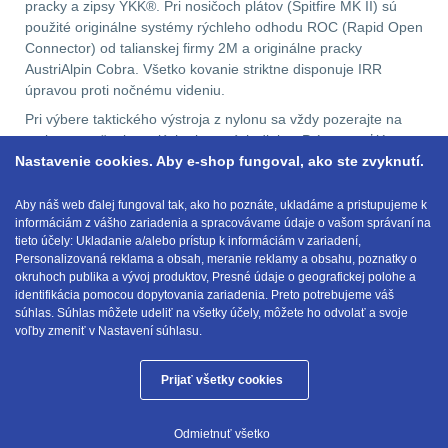
pracky a zipsy YKK®. Pri nosičoch plátov (Spitfire MK II) sú
použité originálne systémy rýchleho odhodu ROC (Rapid Open
Connector) od talianskej firmy 2M a originálne pracky
AustriAlpin Cobra. Všetko kovanie striktne disponuje IRR
úpravou proti nočnému videniu.
Pri výbere taktického výstroja z nylonu sa vždy pozerajte na
razbu a značenie malých plastových dielov. Prítomnosť lóg
Nastavenie cookies. Aby e-shop fungoval, ako ste zvyknutí.
fariem ITW Nexus, Duraflex, Woojin, YKK alebo AustriAlpin nie
je len prázdnym príplatkom za meno. Je to vaša istota, že
výstroj nezlyhá pod plnou záťažou, v treskúcom mraze ani pri
Aby náš web ďalej fungoval tak, ako ho poznáte, ukladáme a pristupujeme k
informáciám z vášho zariadenia a spracovávame údaje o vašom správaní na
sledovaní protivníkom cez prístroje nočného videnia.
tieto účely: Ukladanie a/alebo prístup k informáciám v zariadení,
Personalizovaná reklama a obsah, meranie reklamy a obsahu, poznatky o
okruhoch publika a vývoj produktov, Presné údaje o geografickej polohe a
identifikácia pomocou dopytovania zariadenia. Preto potrebujeme váš
E-mail:
obchod@anod.sk
súhlas. Súhlas môžete udeliť na všetky účely, môžete ho odvolať a svoje
voľby zmeniť v Nastavení súhlasu.
Prijať všetky cookies
Anod.sk © 2026
Odmietnuť všetko
Tieto internetové stránky používajú súbory cookie.