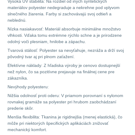
Vysoká UV stabilita: Na rozdiel od iných syntetických
materiálov polyester nedegraduje a nekrehne pod vplyvom
AR15
12
slnečného žiarenia. Farby si zachovávajú svoj odtieň a
neblednú.
AK47
10
Nízka nasiakavosť: Materiál absorbuje minimálne množstvo
vlhkosti. Vďaka tomu extrémne rýchlo schne a je prirodzene
odolný voči plesniam, hnilobe a zápachu.
.22
10
Tvarová stálosť: Polyester sa nevyťahuje, nezráža a drží svoj
pôvodný tvar aj pri plnom zaťažení.
.223 (5.56mm)
9
Efektívne náklady: Z hľadiska výroby je cenovo dostupnejší
než nylon, čo sa pozitívne prejavuje na finálnej cene pre
.243 .260 (6.5mm)
7
zákazníka.
Nevýhody polyesteru:
.270 .280 (7mm)
8
Nižšia odolnosť proti oderu: V priamom porovnaní s nylonom
.30 .308 (7.62mm)
rovnakej gramáže sa polyester pri hrubom zaobchádzaní
prederie skôr.
11
Menšia flexibilita: Tkanina je rigidnejšia (menej elastická), čo
môže pri niektorých špecifických aplikáciách znižovať
12GA, 20GA
14
mechanický komfort.