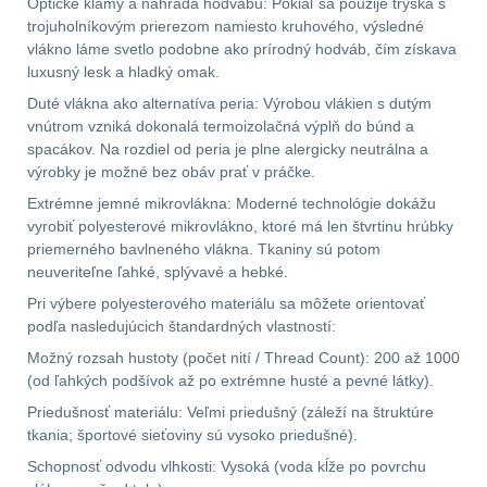
Optické klamy a náhrada hodvábu: Pokiaľ sa použije tryska s
trojuholníkovým prierezom namiesto kruhového, výsledné
Peněženky
14
vlákno láme svetlo podobne ako prírodný hodváb, čím získava
luxusný lesk a hladký omak.
Doplňky k batohům
534
Duté vlákna ako alternatíva peria: Výrobou vlákien s dutým
vnútrom vzniká dokonalá termoizolačná výplň do búnd a
spacákov. Na rozdiel od peria je plne alergicky neutrálna a
Ramenní popruhy a
výrobky je možné bez obáv prať v práčke.
vycpávky
10
Extrémne jemné mikrovlákna: Moderné technológie dokážu
vyrobiť polyesterové mikrovlákno, ktoré má len štvrtinu hrúbky
Karabiny a přezky
75
priemerného bavlneného vlákna. Tkaniny sú potom
neuveriteľne ľahké, splývavé a hebké.
Kroužky, šňůrky,
Pri výbere polyesterového materiálu sa môžete orientovať
koncovky
25
podľa nasledujúcich štandardných vlastností:
Možný rozsah hustoty (počet nití / Thread Count): 200 až 1000
Nášivky
105
(od ľahkých podšívok až po extrémne husté a pevné látky).
Priedušnosť materiálu: Veľmi priedušný (záleží na štruktúre
Samonavíjecí
tkania; športové sieťoviny sú vysoko priedušné).
držáky
1
Schopnosť odvodu vlhkosti: Vysoká (voda kĺže po povrchu