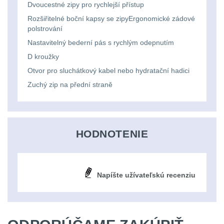
Svítilny
Dvoucestné zipy pro rychlejší přístup
Peněženky
pro
Rozšiřitelné boční kapsy se zipyErgonomické zádové
Svietidlá s magnetom
2
polstrování
21700
Doplňky
Nastavitelný bederní pás s rychlým odepnutím
Svietidlá CRI≥90
1
baterie
k
D kroužky
Laserové značkovače
9
batohům
Otvor pro sluchátkový kabel nebo hydratační hadici
Svítilny
Zuchý zip na přední straně
Držiaky a
pro
príslušenstvo
34
26650
7
baterie
HODNOTENIE
18650
1
Svítilny
pro
Napíšte užívateľskú recenziu
14500 / AA / AAA
4
CR123A
16340 a CR123
1
nebo