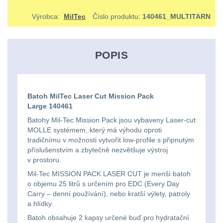
střílení
Chrániče
Nad 2000 lm
9
a
lm
zbraniam
Výrobca:
MilTec
Číslo produktu:
140461_MULTITARN
Kontakty
tašky
Velký
Ponča
Svítilny pro
510
Popruhy
AA/AAA/14500 Li-Ion
oční
a
Stav
Dětské
baterie
3
POPIS
Objednávky
-
a
reliéf
pláštěnky
batohy
990
poutka
Svítilny pro 18650
Na
Čepice,
baterie
8
lm
Brašne
Batoh MilTec Laser Cut Mission Pack
dlouhé
kukly,
Large 140461
a
Svítilny pro 21700
1000
Batohy Mil-Tec Mission Pack jsou vybaveny Laser-cut
vzdálenosti
šátky
baterie
3
tašky
MOLLE systémem, který má výhodu oproti
-
tradičnímu v možnosti vytvořit low-profile s připnutým
Multi-
Chrániče
Svítilny pro 26650
příslušenstvím a zbytečně nezvětšuje výstroj
2000
Ledvinky
v prostoru.
baterie
1
range
sluchu
lm
Mil-Tec MISSION PACK LASER CUT je menší batoh
Duffle
o objemu 25 litrů s určením pro EDC (Every Day
Svítilny pro CR123A
Krátka
Nášivky
Carry – denní používání), nebo kratší výlety, patroly
Nad
nebo Li-ion 16340
bagy
a hlídky.
baterie
a
5
2000
Batoh obsahuje 2 kapsy určené buď pro hydratační