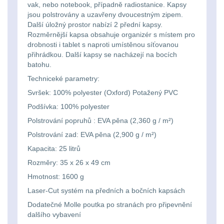
Ostatní
Univerzalní
střední
vak, nebo notebook, případně radiostanice. Kapsy
lm
Čelové svetlá - čelovky
3
jsou polstrovány a uzavřeny dvoucestným zipem.
tašky
vzdálenost
Další úložný prostor nabízí 2 přední kapsy.
Svítilny
Rozměrnější kapsa obsahuje organizér s místem pro
Taktické svietidlá
10
drobnosti i tablet s naproti umístěnou síťovanou
Přepravne
Monokuláry
pro
přihrádkou. Další kapsy se nacházejí na bocích
Lucerny a kempingové
batohu.
tašky
AA/AAA/14500
lampy
1
Príslušenstvo
Techniceké parametry:
na
Li-
Svršek: 100% polyester (Oxford) Potažený PVC
pre
Potápačské svetlá
2
zbraně
Ion
Podšívka: 100% polyester
optiku
baterie
Polstrování popruhů : EVA pěna (2,360 g / m²)
Kapesní svítilny
4
Hydratační
Polstrování zad: EVA pěna (2,900 g / m²)
vaky
Policejní svítilny
4
Svítilny
Kapacita: 25 litrů
Rozměry: 35 x 26 x 49 cm
pro
Vyhledávací svítilny
5
Pouzdra
Hmotnost: 1600 g
18650
a
Laser-Cut systém na předních a bočních kapsách
Lovecké svítilny
1
baterie
Dodatečné Molle poutka po stranách pro připevnění
Kapsy
dalšího vybavení
Nabíjacie baterky
6