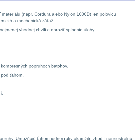
sť materiálu (napr. Cordura alebo Nylon 1000D) len polovicu
namická a mechanická záťaž.
 najmenej vhodnej chvíli a ohroziť splnenie úlohy.
 a kompresných popruhoch batohov.
u pod ťahom.
í.
ruhy. Umožňujú ťahom jednej ruky okamžite zhodiť nepriestrelnú