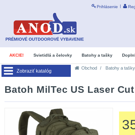
Prihlásenie
Reg
PRÉMIOVÉ OUTDOOROVÉ VYBAVENIE
AKCIE!
Svietidlá a čelovky
Batohy a tašky
Dopln
Obchod
Batohy a tašky
Zobraziť katalóg
Batoh MilTec US Laser Cut
3