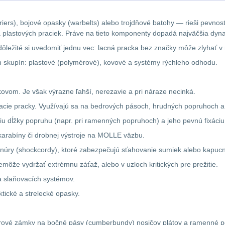
arriers), bojové opasky (warbelts) alebo trojdňové batohy — rieši pevno
a a plastových praciek. Práve na tieto komponenty dopadá najväčšia dy
je dôležité si uvedomiť jednu vec: lacná pracka bez značky môže zlyhať v
ch skupín: plastové (polymérové), kovové a systémy rýchleho odhodu.
vom. Je však výrazne ľahší, nerezavie a pri náraze necinká.
ínacie pracky. Využívajú sa na bedrových pásoch, hrudných popruhoch
áciu dĺžky popruhu (napr. pri ramenných popruhoch) a jeho pevnú fixáci
karabíny či drobnej výstroje na MOLLE väzbu.
 šnúry (shockcordy), ktoré zabezpečujú sťahovanie sumiek alebo kapucn
môže vydržať extrémnu záťaž, alebo v uzloch kritických pre prežitie.
a slaňovacích systémov.
tické a strelecké opasky.
ové zámky na bočné pásy (cumberbundy) nosičov plátov a ramenné pop