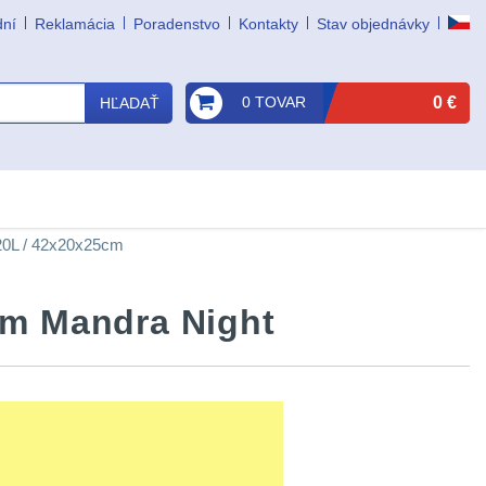
dní
Reklamácia
Poradenstvo
Kontakty
Stav objednávky
0 TOVAR
0 €
HĽADAŤ
 20L / 42x20x25cm
cm Mandra Night