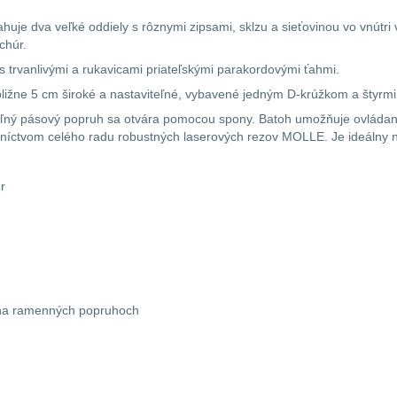
ahuje dva veľké oddiely s rôznymi zipsami, sklzu a sieťovinou vo vnút
chúr.
 trvanlivými a rukavicami priateľskými parakordovými ťahmi.
ižne 5 cm široké a nastaviteľné, vybavené jedným D-krúžkom a štyrmi
eľný pásový popruh sa otvára pomocou spony. Batoh umožňuje ovládan
dníctvom celého radu robustných laserových rezov MOLLE. Je ideálny n
r
y na ramenných popruhoch