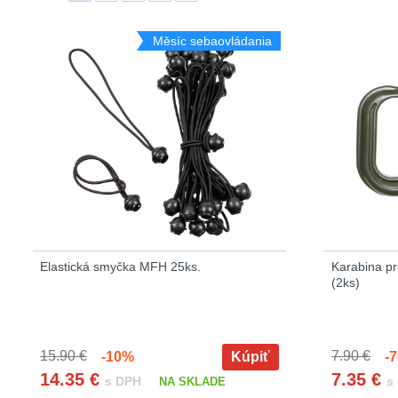
Měsíc sebaovládania
Elastická smyčka MFH 25ks.
Karabina pr
(2ks)
15.90 €
7.90 €
-10%
Kúpiť
-7
14.35
€
7.35
€
s DPH
s
NA SKLADE