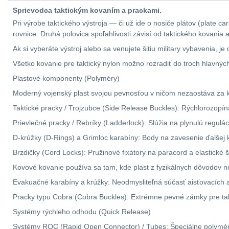
Sprievodca taktickým kovaním a prackami.
Pri výrobe taktického výstroja — či už ide o nosiče plátov (plate c
rovnice. Druhá polovica spoľahlivosti závisí od taktického kovani
Ak si vyberáte výstroj alebo sa venujete šitiu military vybavenia, 
Všetko kovanie pre taktický nylon možno rozradiť do troch hlavný
Plastové komponenty (Polyméry)
Moderný vojenský plast svojou pevnosťou v ničom nezaostáva za ko
Taktické pracky / Trojzubce (Side Release Buckles): Rýchlorozop
Prievlečné pracky / Rebríky (Ladderlock): Slúžia na plynulú regul
D-krúžky (D-Rings) a Grimloc karabíny: Body na zavesenie ďalšej 
Brzdičky (Cord Locks): Pružinové fixátory na paracord a elastické
Kovové kovanie používa sa tam, kde plast z fyzikálnych dôvodov ne
Evakuačné karabíny a krúžky: Neodmysliteľná súčasť aisťovacích 
Pracky typu Cobra (Cobra Buckles): Extrémne pevné zámky pre tak
Systémy rýchleho odhodu (Quick Release)
Systémy ROC (Rapid Open Connector) / Tubes: Špeciálne polymér