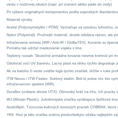
vestu v núdzovej situácii (napr. pri zranení alebo páde do vody).
Pri výbere originálnych komponentov podľa vojenských štandardov
Materiál výroby:
Acetal (Polyoxymetylén / POM): Vyznačuje sa vysokou tuhosťou, odo
Nylon (Polyamid): Pružnejší materiál, skvele odoláva rázom, ale pr
Infračervená remisia (IRR / Anti-IR / GhillieTEX): Kovanie so špec
Pomáha tak udržať maskovanie vojaka v tme.
Teplotný rozsah: Skutočné armádne kovanie nesmie krehnúť pri mra
Odolnosť voči UV žiareniu: Lacný plast na slnku rýchlo degraduje 
Ak na batohu či veste uvidíte logá týchto značiek, držíte v ruke pr
ITW Nexus / ITW Fastex: Svetový etalón. Boli to práve oni, kto vy
infračervenom spektre (IRR).
Duraflex (vrátane divízie UTX): Obrovský hráč na trhu. Ich prack
WJ (Woojin Plastic): Juhokórejská značka vyrábajúca špičkové kov
AustriAlpin: Tvorcovia kultových kovových praciek COBRA®, ktoré 
YKK: Hoci je táto značka známa predovšetkým vďaka najlepším zi