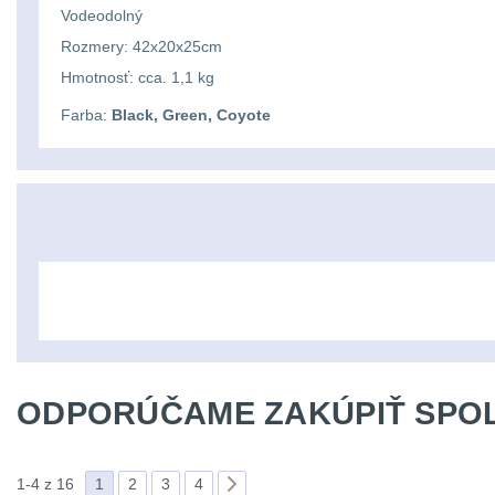
Vodeodolný
Rozmery: 42x20x25cm
Hmotnosť: cca. 1,1 kg
Farba:
Black, Green, Coyote
ODPORÚČAME ZAKÚPIŤ SPOL
1-4 z 16
1
2
3
4