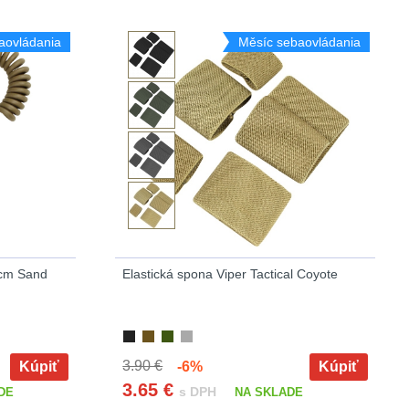
aovládania
Měsíc sebaovládania
0cm Sand
Elastická spona Viper Tactical Coyote
3.90 €
Kúpiť
-6%
Kúpiť
3.65
€
s DPH
DE
NA SKLADE