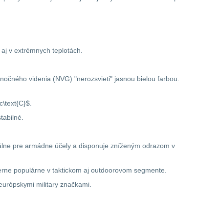
aj v extrémnych teplotách.
 nočného videnia (NVG) "nerozsvieti" jasnou bielou farbou.
\text{C}$.
tabilné.
eciálne pre armádne účely a disponuje zníženým odrazom v
mierne populárne v taktickom aj outdoorovom segmente.
európskymi military značkami.