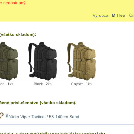
je nedostupný
Výrobca:
MilTec
Čí
všetko skladom):
en - 1ks
Black - 2ks
Coyote - 1ks
ené príslušenstvo (všetko skladom):
Šňůrka Viper Tactical / 55-140cm Sand