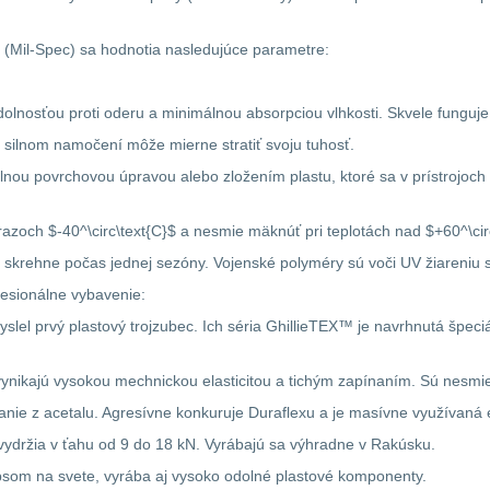
 (Mil-Spec) sa hodnotia nasledujúce parametre:
lnosťou proti oderu a minimálnou absorpciou vlhkosti. Skvele funguje 
i silnom namočení môže mierne stratiť svoju tuhosť.
iálnou povrchovou úpravou alebo zložením plastu, ktoré sa v prístrojoch
zoch $-40^\circ\text{C}$ a nesmie mäknúť pri teplotách nad $+60^\circ
a skrehne počas jednej sezóny. Vojenské polyméry sú voči UV žiareniu s
ofesionálne vybavenie:
myslel prvý plastový trojzubec. Ich séria GhillieTEX™ je navrhnutá šp
y vynikajú vysokou mechnickou elasticitou a tichým zapínaním. Sú nes
anie z acetalu. Agresívne konkuruje Duraflexu a je masívne využívaná 
vydržia v ťahu od 9 do 18 kN. Vyrábajú sa výhradne v Rakúsku.
psom na svete, vyrába aj vysoko odolné plastové komponenty.