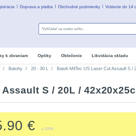
istrácia
Doprava a platba
Obchodné podmienky
Vrátenie do 14 
ky k zbraniam
Optiky
Oblečenie
Likvidácia skladu
Batohy
20 - 30 L
Batoh MilTec US Laser Cut Assault S /
 Assault S / 20L / 42x20x25
5.90 €
s DPH