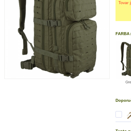
Tovar 
FARBA (
Gre
Doporuč