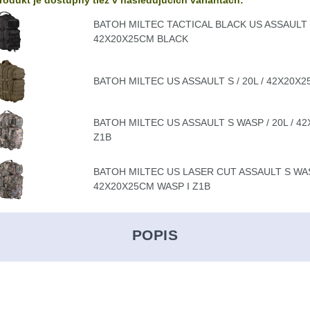
rodukt je dostupný tiež v nasledujúcich variantách:
BATOH MILTEC TACTICAL BLACK US ASSAULT S 
42X20X25CM BLACK
BATOH MILTEC US ASSAULT S / 20L / 42X20X
BATOH MILTEC US ASSAULT S WASP / 20L / 4
Z1B
BATOH MILTEC US LASER CUT ASSAULT S WASP
42X20X25CM WASP I Z1B
POPIS