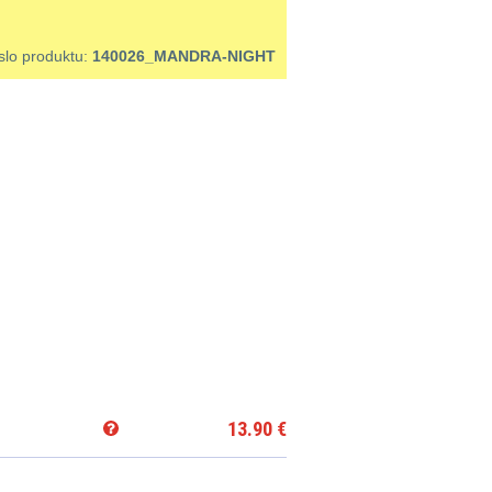
slo produktu:
140026_MANDRA-NIGHT
13.90
€