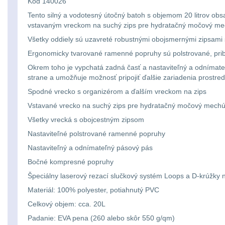
Kod 140026
Tento silný a vodotesný útočný batoh s objemom 20 litrov obs
vstavaným vreckom na suchý zips pre hydratačný močový me
Všetky oddiely sú uzavreté robustnými obojsmernými zipsami s
Ergonomicky tvarované ramenné popruhy sú polstrované, pribl
Okrem toho je vypchatá zadná časť a nastaviteľný a odnímat
strane a umožňuje možnosť pripojiť ďalšie zariadenia prostre
Spodné vrecko s organizérom a ďalším vreckom na zips
Vstavané vrecko na suchý zips pre hydratačný močový mechú
Všetky vrecká s obojcestným zipsom
Nastaviteľné polstrované ramenné popruhy
Nastaviteľný a odnímateľný pásový pás
Bočné kompresné popruhy
Špeciálny laserový rezací slučkový systém Loops a D-krúžk
Materiál: 100% polyester, potiahnutý PVC
Celkový objem: cca. 20L
Padanie: EVA pena (260 alebo skôr 550 g/qm)