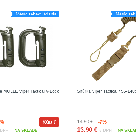
Měsíc sebaovládania
Měsíc seb
e MOLLE Viper Tactical V-Lock
Šňůrka Viper Tactical / 55-14
14.90 €
%
Kúpiť
-7%
13.90
€
 DPH
s DPH
NA SKLADE
NA SKLA