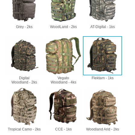
Svítilny
Peněženky
pro
Svietidlá s magnetom
2
21700
Doplňky
Svietidlá CRI≥90
1
Grey - 2ks
WoodLand - 2ks
AT-Digital - 1ks
baterie
k
Laserové značkovače
9
batohům
Svítilny
Držiaky a
pro
príslušenstvo
34
26650
7
Digital
Vegato
Flektarn - 1ks
baterie
Woodland - 2ks
Woodland - 4ks
18650
1
Svítilny
pro
14500 / AA / AAA
4
CR123A
16340 a CR123
1
nebo
Tropical Camo - 2ks
CCE - 1ks
Woodland Arid - 2ks