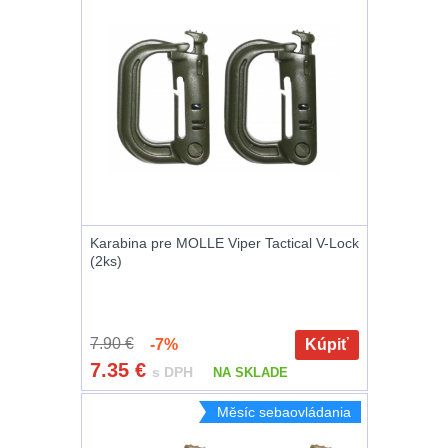
DOPLNKY K
ZBRANIAM
(661)
Montáže na zbraň
556
Montáže pro svítilny
18
Boční montáže
11
Karabina pre MOLLE Viper Tactical V-Lock
(2ks)
Adaptéry a risery
38
Montáže pro optiku
7.90 €
-7%
Kúpiť
180
7.35
€
s DPH
NA SKLADE
Montáže na hlaveň
3
Měsíc sebaovládania