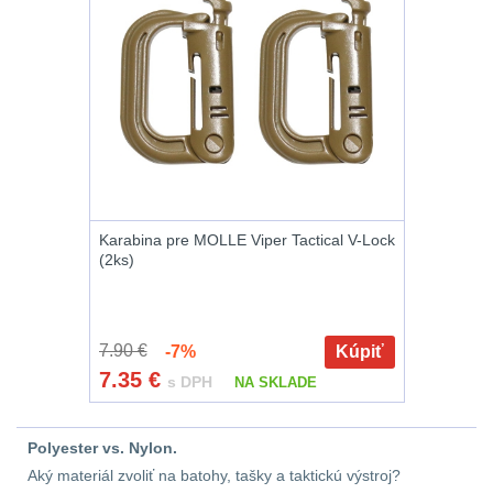
Předpažbí
55
Pažby
51
Raily, lišty, krytky
66
Přední taktické
rukojeti
50
Karabina pre MOLLE Viper Tactical V-Lock
Mechanická mířidla
(2ks)
30
Pistolové rukojeti
20
7.90 €
-7%
Kúpiť
7.35
€
Dvojnožky
39
s DPH
NA SKLADE
Príslušenstvo
18
Polyester vs. Nylon.
Aký materiál zvoliť na batohy, tašky a taktickú výstroj?
Čistenie zbraní
38