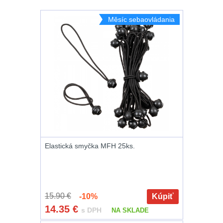
Peněženky
14
Měsíc sebaovládania
Doplňky k batohům
533
Ramenní popruhy a
vycpávky
10
Karabiny a přezky
75
Kroužky, šňůrky,
koncovky
25
Elastická smyčka MFH 25ks.
Nášivky
105
Samonavíjecí
15.90 €
-10%
Kúpiť
držáky
1
14.35
€
s DPH
NA SKLADE