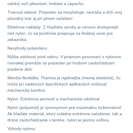
.40 .41
10
odolný voči plesniam, hnilobe a zápachu.
Tvarová stálosť: Polyester sa nevyťahuje, nezráža a drží svoj
.44 .45
11
pôvodný tvar aj pri plnom zaťažení.
Efektívne náklady: Z hľadiska výroby je cenovo dostupnejší
.357 .38 (9mm)
11
než nylon, čo sa pozitívne prejavuje na finálnej cene pre
zákazníka.
1911
8
Nevýhody polyesteru:
Nižšia odolnosť proti oderu: V priamom porovnaní s nylonom
AR10
6
rovnakej gramáže sa polyester pri hrubom zaobchádzaní
prederie skôr.
Náradie a nástroje k
Menšia flexibilita: Tkanina je rigidnejšia (menej elastická), čo
zbraniam
33
môže pri niektorých špecifických aplikáciách znižovať
mechanický komfort.
AR15
19
Nylon: Extrémna pevnosť a mechanická odolnosť
Nylon (polyamid) je synonymom pre maximálnu húževnatosť.
AK47
9
Ak hľadáte materiál, ktorý zvládne extrémne zaťaženie, ťah a
drsné zaobchádzanie v teréne, nylon je jasnou voľbou.
.22
7
Výhody nylonu: