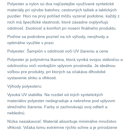
Polyester a nylon sú dva najčastejšie využívané syntetické
materiály pri výrobe batohov, cestovných tašiek a taktických
AR15
12
puzdier. Hoci na prvý pohľad môžu vyzerať podobne, každý z
nich má špecifické vlastnosti, ktoré zásadne ovplyvňujú
AK47
10
odolnosť, životnosť a komfort pri nosení finálneho produktu.
Poďme sa podrobne pozrieť na ich výhody, nevýhody a
.22
10
optimálne využitie v praxi.
Polyester: Šampión v odolnosti voči UV žiareniu a cene
.223 (5.56mm)
9
Polyester je polymérna tkanina, ktorá vyniká svojou stálosťou a
odolnosťou voči vonkajším vplyvom prostredia. Je ideálnou
.243 .260 (6.5mm)
7
voľbou pre produkty, pri ktorých sa očakáva dlhodobé
vystavenie slnku a vlhkosti.
.270 .280 (7mm)
8
Výhody polyesteru:
Vysoká UV stabilita: Na rozdiel od iných syntetických
.30 .308 (7.62mm)
materiálov polyester nedegraduje a nekrehne pod vplyvom
11
slnečného žiarenia. Farby si zachovávajú svoj odtieň a
neblednú.
12GA, 20GA
14
Nízka nasiakavosť: Materiál absorbuje minimálne množstvo
vlhkosti. Vďaka tomu extrémne rýchlo schne a je prirodzene