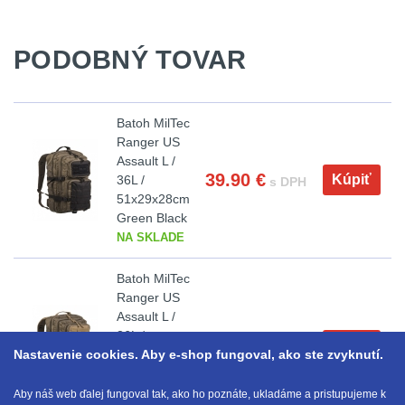
LIKVIDÁCIA SKLADU
PODOBNÝ TOVAR
(78)
Horolezectvo
6
Batoh MilTec
Ranger US
Karabíny
1
Assault L /
39.90
€
Kúpiť
36L /
s DPH
Laná
2
51x29x28cm
Green Black
NA SKLADE
Magnézium
3
Batoh MilTec
Outdoorová obuv
1
Ranger US
Assault L /
Príslušenstvo
1
36L /
39.90
€
Kúpiť
s DPH
Nastavenie cookies. Aby e-shop fungoval, ako ste zvyknutí.
51x29x28cm
Green
Oblečenie na turistiku
67
Coyote
Aby náš web ďalej fungoval tak, ako ho poznáte, ukladáme a pristupujeme k