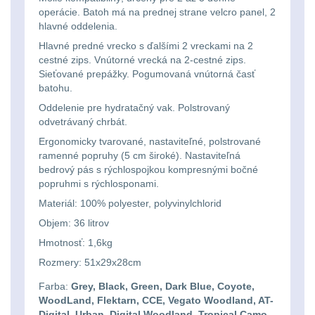
operácie. Batoh má na prednej strane velcro panel, 2
Lovecké
Přepravne tašky na
hlavné oddelenia.
zbraně
39
svítilny
Hlavné predné vrecko s ďalšími 2 vreckami na 2
cestné zips. Vnútorné vrecká na 2-cestné zips.
Hydratační vaky
10
Sieťované prepážky. Pogumovaná vnútorná časť
Nabíjacie
batohu.
baterky
Pouzdra a Kapsy
612
Oddelenie pre hydratačný vak. Polstrovaný
odvetrávaný chrbát.
Organizéry
109
Ergonomicky tvarované, nastaviteľné, polstrované
Svietidlá
ramenné popruhy (5 cm široké). Nastaviteľná
s
bedrový pás s rýchlospojkou kompresnými bočné
Na opasek
136
popruhmi s rýchlosponami.
magnetom
Materiál: 100% polyester, polyvinylchlorid
Na láhev
43
Objem: 36 litrov
Svietidlá
Hmotnosť: 1,6kg
Na zasobniky
157
CRI≥90
Rozmery: 51x29x28cm
Odhazováky
39
Farba:
Grey, Black, Green, Dark Blue, Coyote,
Laserové
WoodLand, Flektarn, CCE, Vegato Woodland, AT-
Digital, Urban, Digital Woodland, Tropical Camo,