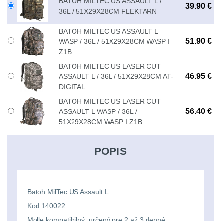
BATOH MILTEC US ASSAULT L /
39.90 €
36L / 51X29X28CM FLEKTARN
kempingové
Nad 30 L
74
lampy
BATOH MILTEC US ASSAULT L
51.90 €
WASP / 36L / 51X29X28CM WASP I
Batohy přes rameno
Z1B
15
Potápačské
BATOH MILTEC US LASER CUT
svetlá
46.95 €
ASSAULT L / 36L / 51X29X28CM AT-
Cestovní batohy a
DIGITAL
tašky
6
Kapesní
BATOH MILTEC US LASER CUT
56.40 €
ASSAULT L WASP / 36L /
Dětské batohy
3
svítilny
51X29X28CM WASP I Z1B
Brašne a tašky
44
Policejní
POPIS
svítilny
Ledvinky
60
Duffle bagy
25
Vyhledávací
Batoh MilTec US Assault L
svítilny
Kod 140022
Univerzalní tašky
59
Molle kompatibilný, určený pre 2 až 3 denné