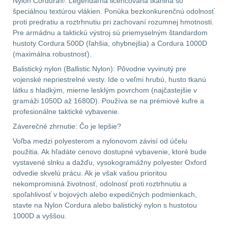
Nylon Cordura®: Legendárna licencovaná tkanina so
špeciálnou textúrou vlákien. Ponúka bezkonkurenčnú odolnosť
Prilby
4
proti predratiu a roztrhnutiu pri zachovaní rozumnej hmotnosti.
Pre armádnu a taktickú výstroj sú priemyselným štandardom
hustoty Cordura 500D (ľahšia, ohybnejšia) a Cordura 1000D
Šiltovky
29
(maximálna robustnosť).
Balistický nylon (Ballistic Nylon): Pôvodne vyvinutý pre
Taktické opasky
45
vojenské nepriestrelné vesty. Ide o veľmi hrubú, husto tkanú
látku s hladkým, mierne lesklým povrchom (najčastejšie v
Chrániče
10
gramáži 1050D až 1680D). Používa se na prémiové kufre a
profesionálne taktické vybavenie.
Ponča a pláštěnky
11
Záverečné zhrnutie: Čo je lepšie?
Voľba medzi polyesterom a nylonovom závisí od účelu
Čepice, kukly, šátky
24
použitia. Ak hľadáte cenovo dostupné vybavenie, ktoré bude
vystavené slnku a dažďu, vysokogramážny polyester Oxford
Chrániče sluchu
7
odvedie skvelú prácu. Ak je však vašou prioritou
nekompromisná životnosť, odolnosť proti roztrhnutiu a
spoľahlivosť v bojových alebo expedičných podmienkach,
Nášivky
74
stavte na Nylon Cordura alebo balistický nylon s hustotou
1000D a vyššou.
Ostatní
50