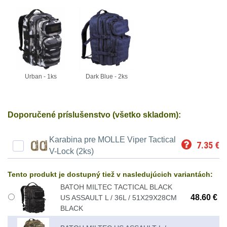
Li-
Nabíjačky
9
ion
Náhradné diely
7
16340
baterie
BATOHY A TAŠKY
(1563)
Urban - 1ks
Dark Blue - 2ks
Čelové
Turistické a expediční
38
svetlá
Doporučené príslušenstvo (všetko skladom):
-
Městské batohy
41
čelovky
Karabina pre MOLLE Viper Tactical
7.35
€
Batohy
216
V-Lock (2ks)
Taktické
Méně než 10 L
13
Tento produkt je dostupný tiež v nasledujúcich variantách:
svietidlá
BATOH MILTEC TACTICAL BLACK
10 - 20 L
26
48.60 €
US ASSAULT L / 36L / 51X29X28CM
Lucerny
BLACK
20 - 30 L
103
a