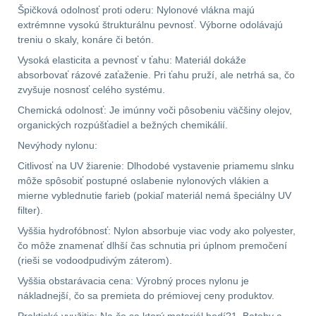
Špičková odolnosť proti oderu: Nylonové vlákna majú
.223 (5.56mm)
8
extrémnne vysokú štrukturálnu pevnosť. Výborne odolávajú
treniu o skaly, konáre či betón.
.243 .260 (6.5mm)
7
Vysoká elasticita a pevnosť v ťahu: Materiál dokáže
absorbovať rázové zaťaženie. Pri ťahu pruží, ale netrhá sa, čo
.270 .280 (7mm)
7
zvyšuje nosnosť celého systému.
Chemická odolnosť: Je imúnny voči pôsobeniu väčšiny olejov,
.30 .308 (7.62mm)
organických rozpúšťadiel a bežných chemikálií.
11
Nevýhody nylonu:
Citlivosť na UV žiarenie: Dlhodobé vystavenie priamemu slnku
12GA, 20GA
10
môže spôsobiť postupné oslabenie nylonových vlákien a
mierne vyblednutie farieb (pokiaľ materiál nemá špeciálny UV
.40 .41
6
filter).
Vyššia hydrofóbnosť: Nylon absorbuje viac vody ako polyester,
.44 .45
6
čo môže znamenať dlhší čas schnutia pri úplnom premočení
(rieši se vodoodpudivým záterom).
.357 .38 (9mm)
7
Vyššia obstarávacia cena: Výrobný proces nylonu je
nákladnejší, čo sa premieta do prémiovej ceny produktov.
1911
6