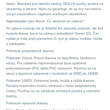
Nylon: Štandard pre taktickú výstroj, MOLLE sumky, puzdrá na
zásobníky a zbrane. Nylon tu garantuje, že sa švy neroztrhnú
Velký oční reliéf
1
ani pri maximálnom naplnení oceľovými zásobníkmi.
Najodolnejšie typy tkanín: Čo sledovať pri výbere?
Na dlouhé vzdálenosti
13
Pri výbere výstroja nie je dôležitý len samotný polymér, ale tiež
hustota tkania, ktorá sa udáva v jednotkách Denier (D). Čím
Multi-range
32
vyššie je číslo pred písmenom D, tým je vlákno hrubšie, ťažšie
a odolnejšie.
Krátka a střední
Prémiové polyesterové tkaniny:
vzdálenost
16
Polyester Oxford: Pevná tkanina so špecifickou štruktúrou
väzby. Pre zaistenie nepremokavosti býva opatrená
Monokuláry
5
polyuretánovým (PU) alebo PVC nánosom. Používa sa na
stany a športové vybavenie v hustotách od 300D do 1800D.
Príslušenstvo pre
Polyester 1680D: Extrémne hustá, hrubá a ťažká tkanina.
optiku
9
Ponúka maximálnu možnú odolnosť v rámci polyesterovej
rodiny. Používa sa na záťažové ochranné puzdrá a robustné
OBLEČENIE
(316)
batohy.
Prémiové nylonové tkaniny:
Nosičy a vesty
65