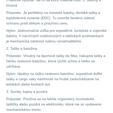
Praktické využitie: Na čo sa ktorý materiál hodí?1. Batohy a
krosná
AR10
4
Polyester: Je perfektný na mestské batohy, školské tašky a
každodenné nosenie (EDC). Tu oceníte farebnú stálosť,
ochranu pred slnkom a priaznivú cenu.
Popruhy a poutka
40
Nylon: Jednoznačná voľba pre expedičné, turistické a vojenské
batohy. V náročných outdoorových a taktických podmienkach
OPTIKY
(145)
je mechanická odolnosť nylonu nenahraditeľná.
2. Tašky a batožina
Kolimátory
53
Polyester: Vhodný na športové tašky do fitka, nákupné tašky a
ľahšiu cestovnú batožinu, ktorá rýchlo schne a ľahko sa
Zvětšovací moduly
5
udržiava.
Nylon: Ideálny na ťažkú cestovnú batožinu, expedičné duffel
CQB
21
tašky a cargo vaky navrhnuté na hrubé zaobchádzanie na
letiskách alebo korbách áut.
Na vzduchovku
15
3. Sumky, kapsy a puzdrá
Polyester: Používa sa na ľahšie organizéry, kozmetické
Na kuše
2
taštičky alebo puzdrá na elektroniku, ktoré nie sú vystavené
mechanickému treniu.
Přesné střílení
22