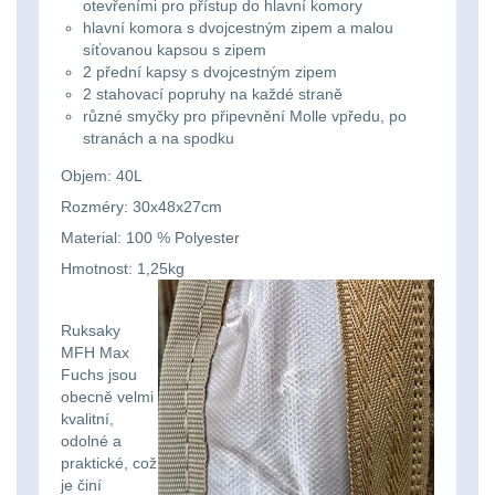
Li-
otevřeními pro přístup do hlavní komory
Nabíjačky
9
hlavní komora s dvojcestným zipem a malou
ion
síťovanou kapsou s zipem
Náhradné diely
7
2 přední kapsy s dvojcestným zipem
16340
2 stahovací popruhy na každé straně
různé smyčky pro připevnění Molle vpředu, po
baterie
BATOHY A TAŠKY
stranách a na spodku
(1567)
Objem: 40L
Čelové
Rozméry: 30x48x27cm
Turistické a expediční
38
svetlá
Material: 100 % Polyester
-
Městské batohy
41
Hmotnost: 1,25kg
čelovky
Batohy
216
Ruksaky
Taktické
MFH Max
Méně než 10 L
13
Fuchs jsou
svietidlá
obecně velmi
kvalitní,
10 - 20 L
26
odolné a
Lucerny
praktické, což
20 - 30 L
103
je činí
a