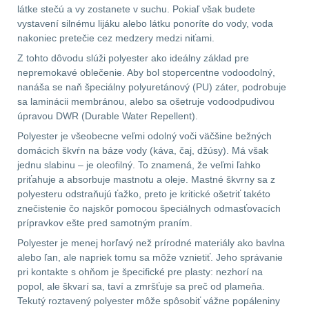
látke stečú a vy zostanete v suchu. Pokiaľ však budete
vystavení silnému lijáku alebo látku ponoríte do vody, voda
nakoniec pretečie cez medzery medzi niťami.
Z tohto dôvodu slúži polyester ako ideálny základ pre
nepremokavé oblečenie. Aby bol stopercentne vodoodolný,
nanáša se naň špeciálny polyuretánový (PU) záter, podrobuje
sa laminácii membránou, alebo sa ošetruje vodoodpudivou
úpravou DWR (Durable Water Repellent).
Polyester je všeobecne veľmi odolný voči väčšine bežných
domácich škvŕn na báze vody (káva, čaj, džúsy). Má však
jednu slabinu – je oleofilný. To znamená, že veľmi ľahko
priťahuje a absorbuje mastnotu a oleje. Mastné škvrny sa z
polyesteru odstraňujú ťažko, preto je kritické ošetriť takéto
znečistenie čo najskôr pomocou špeciálnych odmasťovacích
prípravkov ešte pred samotným praním.
Polyester je menej horľavý než prírodné materiály ako bavlna
alebo ľan, ale napriek tomu sa môže vznietiť. Jeho správanie
pri kontakte s ohňom je špecifické pre plasty: nezhorí na
popol, ale škvarí sa, taví a zmršťuje sa preč od plameňa.
Tekutý roztavený polyester môže spôsobiť vážne popáleniny