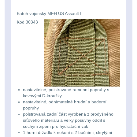
Svítilny
Peněženky
pro
Svietidlá s magnetom
2
Batoh vojenský MFH US Assault II
21700
Kod 30343
Doplňky
Svietidlá CRI≥90
1
baterie
k
Laserové značkovače
9
batohům
Svítilny
Držiaky a
pro
príslušenstvo
34
26650
7
baterie
nastavitelné, polstrované ramenní popruhy s
18650
1
kovovými D-kroužky
Svítilny
nastavitelné, odnímatelné hrudní a bederní
pro
popruhy
14500 / AA / AAA
4
polstrovaná zadní část vyrobená z prodyšného
CR123A
síťového materiálu a velký posuvný oddíl s
16340 a CR123
1
suchým zipem pro hydratační vak
nebo
1 horní držadlo k nošení s 2 bočními, skrytými