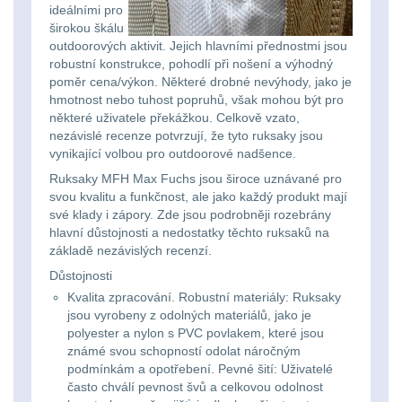
ideálními pro
kempingové
širokou škálu
Nad 30 L
74
outdoorových aktivit. Jejich hlavními přednostmi jsou
lampy
robustní konstrukce, pohodlí při nošení a výhodný
Batohy přes rameno
poměr cena/výkon. Některé drobné nevýhody, jako je
15
hmotnost nebo tuhost popruhů, však mohou být pro
Potápačské
některé uživatele překážkou. Celkově vzato,
svetlá
nezávislé recenze potvrzují, že tyto ruksaky jsou
Cestovní batohy a
vynikající volbou pro outdoorové nadšence.
tašky
6
Ruksaky MFH Max Fuchs jsou široce uznávané pro
Kapesní
svou kvalitu a funkčnost, ale jako každý produkt mají
Dětské batohy
3
svítilny
své klady i zápory. Zde jsou podrobněji rozebrány
hlavní důstojnosti a nedostatky těchto ruksaků na
základě nezávislých recenzí.
Brašne a tašky
45
Policejní
Důstojnosti
svítilny
Ledvinky
60
Kvalita zpracování. Robustní materiály: Ruksaky
jsou vyrobeny z odolných materiálů, jako je
polyester a nylon s PVC povlakem, které jsou
Duffle bagy
25
Vyhledávací
známé svou schopností odolat náročným
podmínkám a opotřebení. Pevné šití: Uživatelé
svítilny
Univerzalní tašky
60
často chválí pevnost švů a celkovou odolnost