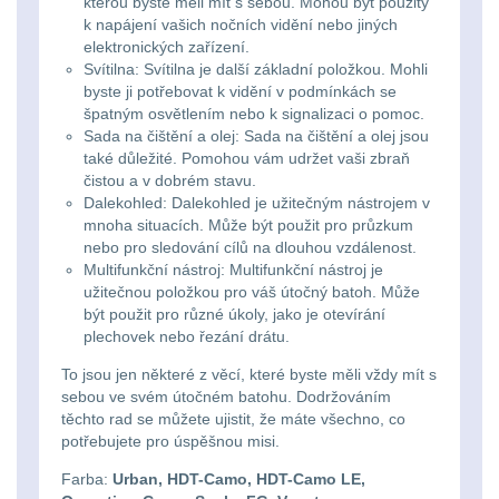
Předpažbí
kterou byste měli mít s sebou. Mohou být použity
55
k napájení vašich nočních vidění nebo jiných
elektronických zařízení.
Pažby
51
Svítilna: Svítilna je další základní položkou. Mohli
byste ji potřebovat k vidění v podmínkách se
Raily, lišty, krytky
66
špatným osvětlením nebo k signalizaci o pomoc.
Sada na čištění a olej: Sada na čištění a olej jsou
také důležité. Pomohou vám udržet vaši zbraň
Přední taktické
čistou a v dobrém stavu.
rukojeti
50
Dalekohled: Dalekohled je užitečným nástrojem v
mnoha situacích. Může být použit pro průzkum
Mechanická mířidla
nebo pro sledování cílů na dlouhou vzdálenost.
Multifunkční nástroj: Multifunkční nástroj je
30
užitečnou položkou pro váš útočný batoh. Může
být použit pro různé úkoly, jako je otevírání
Pistolové rukojeti
20
plechovek nebo řezání drátu.
To jsou jen některé z věcí, které byste měli vždy mít s
Dvojnožky
39
sebou ve svém útočném batohu. Dodržováním
těchto rad se můžete ujistit, že máte všechno, co
Príslušenstvo
18
potřebujete pro úspěšnou misi.
Farba:
Urban, HDT-Camo, HDT-Camo LE,
Čistenie zbraní
39