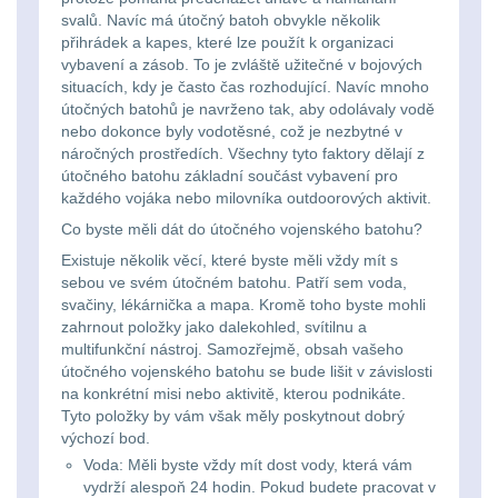
Zámky
1
svalů. Navíc má útočný batoh obvykle několik
přihrádek a kapes, které lze použít k organizaci
Nepromokavý potahy
vybavení a zásob. To je zvláště užitečné v bojových
situacích, kdy je často čas rozhodující. Navíc mnoho
a vaky
18
útočných batohů je navrženo tak, aby odolávaly vodě
nebo dokonce byly vodotěsné, což je nezbytné v
Adaptéry
33
náročných prostředích. Všechny tyto faktory dělají z
útočného batohu základní součást vybavení pro
Nože
164
každého vojáka nebo milovníka outdoorových aktivit.
Co byste měli dát do útočného vojenského batohu?
Taktická pera
4
Existuje několik věcí, které byste měli vždy mít s
sebou ve svém útočném batohu. Patří sem voda,
svačiny, lékárnička a mapa. Kromě toho byste mohli
Láhve
16
zahrnout položky jako dalekohled, svítilnu a
multifunkční nástroj. Samozřejmě, obsah vašeho
Lékárničky
17
útočného vojenského batohu se bude lišit v závislosti
na konkrétní misi nebo aktivitě, kterou podnikáte.
Na přežití
25
Tyto položky by vám však měly poskytnout dobrý
výchozí bod.
Voda: Měli byste vždy mít dost vody, která vám
Ostatní
45
vydrží alespoň 24 hodin. Pokud budete pracovat v