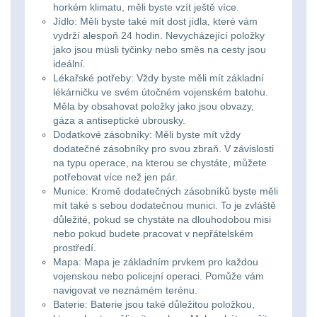
horkém klimatu, měli byste vzít ještě více.
DOPLNKY K
Jídlo: Měli byste také mít dost jídla, které vám
vydrží alespoň 24 hodin. Nevycházející položky
ZBRANIAM
(662)
jako jsou müsli tyčinky nebo směs na cesty jsou
ideální.
Montáže na zbraň
556
Lékařské potřeby: Vždy byste měli mít základní
lékárničku ve svém útočném vojenském batohu.
Měla by obsahovat položky jako jsou obvazy,
Montáže pro svítilny
gáza a antiseptické ubrousky.
18
Dodatkové zásobníky: Měli byste mít vždy
dodatečné zásobníky pro svou zbraň. V závislosti
Boční montáže
na typu operace, na kterou se chystáte, můžete
11
potřebovat více než jen pár.
Munice: Kromě dodatečných zásobníků byste měli
Adaptéry a risery
38
mít také s sebou dodatečnou munici. To je zvláště
důležité, pokud se chystáte na dlouhodobou misi
Montáže pro optiku
nebo pokud budete pracovat v nepřátelském
prostředí.
180
Mapa: Mapa je základním prvkem pro každou
vojenskou nebo policejní operaci. Pomůže vám
Montáže na hlaveň
3
navigovat ve neznámém terénu.
Baterie: Baterie jsou také důležitou položkou,