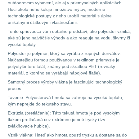
outdoorovom vybavení, ale aj v priemyselných aplikáciách.
Hoci okolo neho koluje množstvo mýtov, moderné
Prilby
4
technologické postupy z neho urobili materiál s úplne
unikátnymi úžitkovými vlastnosťami.
Šiltovky
29
Tento sprievodca vám detailne predstaví, ako polyester vzniká,
aké sú jeho najväčšie výhody a ako reaguje na vodu, škvrny či
Taktické opasky
45
vysoké teploty.
Polyester je polymér, ktorý sa vyrába z ropných derivátov.
Chrániče
10
Najčastejšou formou používanou v textilnom priemysle je
polyetyléntereftalát, známy pod skratkou PET (rovnaký
materiál, z ktorého se vyrábajú nápojové fľaše).
Ponča a pláštěnky
11
Samotný proces výroby vlákna je fascinujúci technologický
proces:
Čepice, kukly, šátky
24
Tavenie: Polyesterová hmota sa zahreje na vysokú teplotu,
kým neprejde do tekutého stavu.
Chrániče sluchu
7
Extrúzia (pretláčanie): Táto tekutá hmota je pod vysokým
Nášivky
tlakom pretláčaná cez extrémne jemné trysky (tzv.
74
zvlákňovacie hubice).
Ostatní
50
Vznik vlákna: Hneď ako hmota opustí trysku a dostane sa do