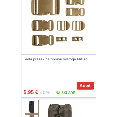
AR10
4
Popruhy a poutka
40
OPTIKY
(145)
Kolimátory
53
Sada přezek na opravu výstroje MilTec
Zvětšovací moduly
5
CQB
21
Kúpiť
Na vzduchovku
15
5.95
€
s DPH
NA SKLADE
Na kuše
2
Přesné střílení
22