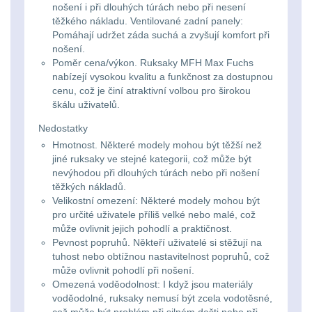
Na toaletní potřeby
3
značkovače
nošení i při dlouhých túrách nebo při nesení
těžkého nákladu. Ventilované zadní panely:
Na lékárničku
48
Pomáhají udržet záda suchá a zvyšují komfort při
Držiaky
nošení.
a
Poměr cena/výkon. Ruksaky MFH Max Fuchs
Na elektroniku
64
nabízejí vysokou kvalitu a funkčnost za dostupnou
príslušenstvo
cenu, což je činí atraktivní volbou pro širokou
Puzdrá na mapy
24
škálu uživatelů.
Nedostatky
Na stehno
30
Nabíjačky
Hmotnost. Některé modely mohou být těžší než
jiné ruksaky ve stejné kategorii, což může být
akumulátorů
Na suchý zip
95
nevýhodou při dlouhých túrách nebo při nošení
těžkých nákladů.
Náhradné
Velikostní omezení: Některé modely mohou být
Na svítilny
2
pro určité uživatele příliš velké nebo malé, což
diely
může ovlivnit jejich pohodlí a praktičnost.
Cestovné púzdra
26
Pevnost popruhů. Někteří uživatelé si stěžují na
tuhost nebo obtížnou nastavitelnost popruhů, což
může ovlivnit pohodlí při nošení.
Na zbraň
33
Omezená voděodolnost: I když jsou materiály
voděodolné, ruksaky nemusí být zcela vodotěsné,
Na granáty
12