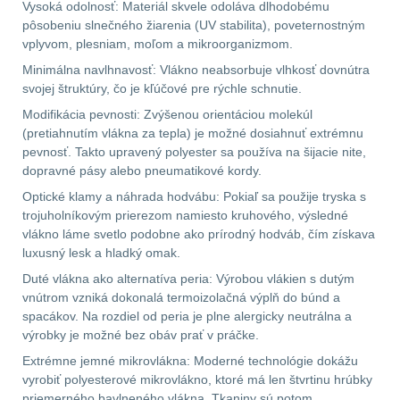
Vysoká odolnosť: Materiál skvele odoláva dlhodobému
Pánske oblečenie na
pôsobeniu slnečného žiarenia (UV stabilita), poveternostným
turistiku
34
vplyvom, plesniam, moľom a mikroorganizmom.
Minimálna navlhnavosť: Vlákno neabsorbuje vlhkosť dovnútra
Dámske oblečenie na
svojej štruktúry, čo je kľúčové pre rýchle schnutie.
turistiku
50
Modifikácia pevnosti: Zvýšenou orientáciou molekúl
(pretiahnutím vlákna za tepla) je možné dosiahnuť extrémnu
Termoprádlo
16
pevnosť. Takto upravený polyester sa používa na šijacie nite,
dopravné pásy alebo pneumatikové kordy.
Optické klamy a náhrada hodvábu: Pokiaľ sa použije tryska s
trojuholníkovým prierezom namiesto kruhového, výsledné
vlákno láme svetlo podobne ako prírodný hodváb, čím získava
luxusný lesk a hladký omak.
Duté vlákna ako alternatíva peria: Výrobou vlákien s dutým
vnútrom vzniká dokonalá termoizolačná výplň do búnd a
spacákov. Na rozdiel od peria je plne alergicky neutrálna a
výrobky je možné bez obáv prať v práčke.
Extrémne jemné mikrovlákna: Moderné technológie dokážu
vyrobiť polyesterové mikrovlákno, ktoré má len štvrtinu hrúbky
priemerného bavlneného vlákna. Tkaniny sú potom