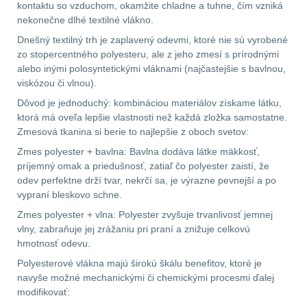
kontaktu so vzduchom, okamžite chladne a tuhne, čím vzniká
nekonečne dlhé textilné vlákno.
LIKVIDÁCIA SKLADU
Dnešný textilný trh je zaplavený odevmi, ktoré nie sú vyrobené
(78)
zo stopercentného polyesteru, ale z jeho zmesí s prírodnými
alebo inými polosyntetickými vláknami (najčastejšie s bavlnou,
Horolezectvo
6
viskózou či vlnou).
Dôvod je jednoduchý: kombináciou materiálov získame látku,
Karabíny
1
ktorá má oveľa lepšie vlastnosti než každá zložka samostatne.
Zmesová tkanina si berie to najlepšie z oboch svetov:
Laná
2
Zmes polyester + bavlna: Bavlna dodáva látke mäkkosť,
príjemný omak a priedušnosť, zatiaľ čo polyester zaistí, že
odev perfektne drží tvar, nekrčí sa, je výrazne pevnejší a po
Magnézium
3
vypraní bleskovo schne.
Zmes polyester + vlna: Polyester zvyšuje trvanlivosť jemnej
Outdoorová obuv
1
vlny, zabraňuje jej zrážaniu pri praní a znižuje celkovú
hmotnosť odevu.
Príslušenstvo
1
Polyesterové vlákna majú širokú škálu benefitov, ktoré je
navyše možné mechanickými či chemickými procesmi ďalej
Oblečenie na turistiku
67
modifikovať: