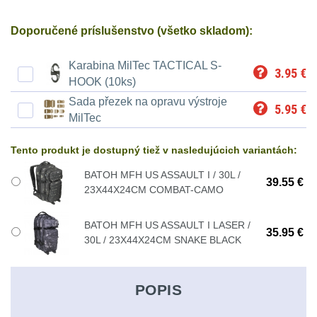
Ostatní
Univerzalní
střední
lm
Čelové svetlá - čelovky
3
tašky
vzdálenost
Doporučené príslušenstvo (všetko skladom):
Svítilny
Taktické svietidlá
10
Karabina MilTec TACTICAL S-
Přepravne
Monokuláry
3.95
€
pro
HOOK (10ks)
Lucerny a kempingové
tašky
AA/AAA/14500
Sada přezek na opravu výstroje
lampy
1
Príslušenstvo
5.95
€
na
MilTec
Li-
pre
Potápačské svetlá
2
zbraně
Ion
Tento produkt je dostupný tiež v nasledujúcich variantách:
optiku
baterie
Kapesní svítilny
4
BATOH MFH US ASSAULT I / 30L /
Hydratační
39.55 €
23X44X24CM COMBAT-CAMO
vaky
Policejní svítilny
4
Svítilny
BATOH MFH US ASSAULT I LASER /
pro
35.95 €
30L / 23X44X24CM SNAKE BLACK
Vyhledávací svítilny
5
Pouzdra
18650
a
Lovecké svítilny
1
baterie
POPIS
Kapsy
Nabíjacie baterky
6