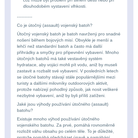
což může být problém při silném dešti nebo při
dlouhodobém vystavení vlhkosti.
Peněženky
14
----------
Co je útočný (assault) vojenský batoh?
Doplňky k batohům
534
Útočný vojenský batoh je batoh navržený pro snadné
nošení během bojových misí. Obvykle je menší a
Ramenní popruhy a
lehčí než standardní batoh a často má další
vycpávky
10
přihrádky a smyčky pro připevnění vybavení. Mnoho
útočných batohů má také vestavěný systém
Karabiny a přezky
hydratace, aby vojáci mohli pít vodu, aniž by museli
75
zastavit a rozbalit své vybavení. V posledních letech
se útočné batohy stávají stále populárnějšími mezi
Kroužky, šňůrky,
turisty a dalšími milovníky outdoorových aktivit,
koncovky
25
protože nabízejí pohodlný způsob, jak nosit veškeré
nezbytné vybavení, aniž by byli příliš zatíženi.
Nášivky
105
Jaké jsou výhody používání útočného (assault)
batohu?
Samonavíjecí
Existuje mnoho výhod používání útočného
držáky
1
vojenského batohu. Za prvé, pomáhá rovnoměrně
rozložit váhu obsahu po celém těle. To je důležité,
protože pomáhá předcházet únavě a namáhání