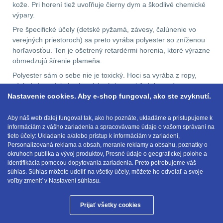
kože. Pri horení tiež uvoľňuje čierny dym a škodlivé chemické
výpary.
Pre špecifické účely (detské pyžamá, závesy, čalúnenie vo
verejných priestoroch) sa preto vyrába polyester so zníženou
horľavosťou. Ten je ošetrený retardérmi horenia, ktoré výrazne
obmedzujú šírenie plameňa.
Polyester sám o sebe nie je toxický. Hoci sa vyrába z ropy,
výsledný produkt je chemicky úplne stabilný, inertný a za
Nastavenie cookies. Aby e-shop fungoval, ako ste zvyknutí.
bežných podmienok neuvoľňuje žiadne škodlivé látky. Je
bezpečný pre ľudskú pokožku a nespôsobuje alergické
reakcie, čo z neho robí ideálny materiál aj pre zdravotnícke
Aby náš web ďalej fungoval tak, ako ho poznáte, ukladáme a pristupujeme k
informáciám z vášho zariadenia a spracovávame údaje o vašom správaní na
textílie alebo výplne vankúšov a paplónov.
tieto účely: Ukladanie a/alebo prístup k informáciám v zariadení,
Personalizovaná reklama a obsah, meranie reklamy a obsahu, poznatky o
okruhoch publika a vývoj produktov, Presné údaje o geografickej polohe a
identifikácia pomocou dopytovania zariadenia. Preto potrebujeme váš
E-mail:
obchod@anod.sk
súhlas. Súhlas môžete udeliť na všetky účely, môžete ho odvolať a svoje
voľby zmeniť v Nastavení súhlasu.
Prijať všetky cookies
Anod.sk © 2026