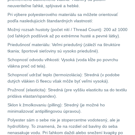
neuveriteľne ľahké, splývavé a hebké.
Pri výbere polyesterového materiálu sa môžete orientovať
podľa nasledujúcich štandardných vlastností:
Možný rozsah hustoty (počet nití / Thread Count): 200 až 1000
(od ľahkých podšívok až po extrémne husté a pevné látky).
Priedušnosť materiálu: Veľmi priedušný (záleží na štruktúre
tkania; športové sieťoviny sú vysoko priedušné).
Schopnosť odvodu vlhkosti: Vysoká (voda kĺže po povrchu
vlákna preč od tela).
Schopnosť udržať teplo (termoizolácia): Stredná (v podobe
dutých vlákien či fleecu však môže byť veľmi vysoká).
Pružnosť (elasticita): Stredná (pre vyššiu elasticitu sa do textilu
pridáva elastan/spandex).
Sklon k žmolkovaniu (pilling): Stredný (je možné ho
minimalizovať antipillingovou úpravou).
Polyester sám o sebe nie je stopercentne vodotesný, ale je
hydrofóbny. To znamená, že na rozdiel od bavlny do seba
nenasakuje vodu. Pri ľahkom daždi alebo snežení kvapky po