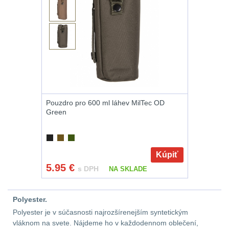
Velký oční reliéf
1
Na dlouhé vzdálenosti
13
Multi-range
32
Krátka a střední
Pouzdro pro 600 ml láhev MilTec OD
vzdálenost
16
Green
Monokuláry
5
Kúpiť
Príslušenstvo pre
5.95
€
s DPH
NA SKLADE
optiku
9
OBLEČENIE
(316)
Polyester.
Polyester je v súčasnosti najrozšírenejším syntetickým
vláknom na svete. Nájdeme ho v každodennom oblečení,
Nosičy a vesty
65