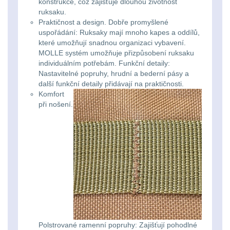
konstrukce, což zajišťuje dlouhou životnost
ruksaku.
Lovecké
Přepravne tašky na
Praktičnost a design. Dobře promyšlené
zbraně
39
svítilny
uspořádání: Ruksaky mají mnoho kapes a oddílů,
které umožňují snadnou organizaci vybavení.
Hydratační vaky
10
MOLLE systém umožňuje přizpůsobení ruksaku
Nabíjacie
individuálním potřebám. Funkční detaily:
Nastavitelné popruhy, hrudní a bederní pásy a
baterky
Pouzdra a Kapsy
614
další funkční detaily přidávají na praktičnosti.
Komfort
Organizéry
109
Svietidlá
při nošení.
s
Na opasek
136
magnetom
Na láhev
43
Svietidlá
Na zasobniky
157
CRI≥90
Odhazováky
39
Laserové
Polstrované ramenní popruhy: Zajišťují pohodlné