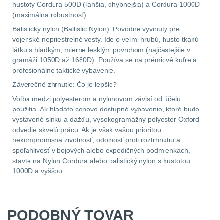
hustoty Cordura 500D (ľahšia, ohybnejšia) a Cordura 1000D
(maximálna robustnosť).
Balistický nylon (Ballistic Nylon): Pôvodne vyvinutý pre
vojenské nepriestrelné vesty. Ide o veľmi hrubú, husto tkanú
látku s hladkým, mierne lesklým povrchom (najčastejšie v
gramáži 1050D až 1680D). Používa se na prémiové kufre a
profesionálne taktické vybavenie.
Záverečné zhrnutie: Čo je lepšie?
Voľba medzi polyesterom a nylonovom závisí od účelu
použitia. Ak hľadáte cenovo dostupné vybavenie, ktoré bude
vystavené slnku a dažďu, vysokogramážny polyester Oxford
odvedie skvelú prácu. Ak je však vašou prioritou
nekompromisná životnosť, odolnosť proti roztrhnutiu a
spoľahlivosť v bojových alebo expedičných podmienkach,
stavte na Nylon Cordura alebo balistický nylon s hustotou
1000D a vyššou.
PODOBNÝ TOVAR