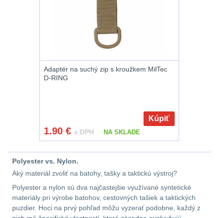
.223 (5.56mm)
8
.243 .260 (6.5mm)
7
.270 .280 (7mm)
7
Adaptér na suchý zip s kroužkem MilTec
D-RING
.30 .308 (7.62mm)
11
Kúpiť
12GA, 20GA
10
1.90
€
s DPH
NA SKLADE
.40 .41
6
Polyester vs. Nylon.
.44 .45
6
Aký materiál zvoliť na batohy, tašky a taktickú výstroj?
Polyester a nylon sú dva najčastejšie využívané syntetické
.357 .38 (9mm)
7
materiály pri výrobe batohov, cestovných tašiek a taktických
puzdier. Hoci na prvý pohľad môžu vyzerať podobne, každý z
1911
6