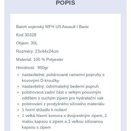
Ostatní
POPIS
Univerzalní
střední
lm
Čelové svetlá - čelovky
3
tašky
vzdálenost
Svítilny
Taktické svietidlá
10
Batoh vojenský MFH US Assault I Basic
Přepravne
Monokuláry
pro
Kod 30328
Lucerny a kempingové
tašky
AA/AAA/14500
lampy
1
Objem: 30L
Príslušenstvo
na
Li-
Rozméry: 23x44x24cm
pre
Potápačské svetlá
2
zbraně
Material: 100 % Polyester
Ion
optiku
Hmotnost: 950gr
baterie
Kapesní svítilny
4
Hydratační
nastavitelné, polstrované ramenní popruhy s
kovovými D-kroužky
vaky
Policejní svítilny
4
Svítilny
nastavitelný, odnímatelný bederní popruh
polstrovaná zadní část s velkým posuvným
pro
oddílem s suchým zipem pro hydratační vak
Vyhledávací svítilny
5
Pouzdra
polstrování z prodyšného síťového materiálu
18650
1 horní držadlo k nošení
a
Lovecké svítilny
1
baterie
1 velká hlavní komora s dvojcestným zipem, 1
Kapsy
malou kapsou s zipem a 1 velkou síťovanou
kapsou s zipem
Nabíjacie baterky
6