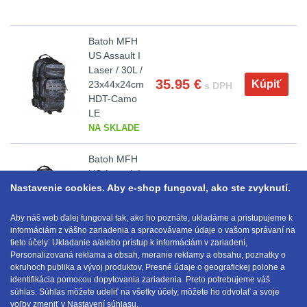
Batoh MFH
US Assault I
Laser / 30L /
35.95
€
Kúpiť
23x44x24cm
s DPH
HDT-Camo
LE
NA SKLADE
Batoh MFH
US Assault I
Nastavenie cookies. Aby e-shop fungoval, ako ste zvyknutí.
Laser / 30L /
35.95
€
Kúpiť
s DPH
23x44x24cm
Snake Black
Aby náš web ďalej fungoval tak, ako ho poznáte, ukladáme a pristupujeme k
informáciám z vášho zariadenia a spracovávame údaje o vašom správaní na
NA SKLADE
tieto účely: Ukladanie a/alebo prístup k informáciám v zariadení,
Personalizovaná reklama a obsah, meranie reklamy a obsahu, poznatky o
okruhoch publika a vývoj produktov, Presné údaje o geografickej polohe a
identifikácia pomocou dopytovania zariadenia. Preto potrebujeme váš
E-mail:
obchod@anod.sk
súhlas. Súhlas môžete udeliť na všetky účely, môžete ho odvolať a svoje
voľby zmeniť v Nastavení súhlasu.