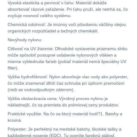
Vysoká elasticita a pevnosť v ťahu: Materiál dokáže
absorbovať rázové zaťaženie. Pri ťahu pruží, ale netrhá sa, čo
Prilby
4
zvyšuje nosnosť celého systému.
Chemická odolnosť: Je imúnny voči pôsobeniu väčšiny olejov,
Šiltovky
29
organických rozpúšťadiel a bežných chemikálií.
Nevýhody nylonu:
Taktické opasky
45
Citlivosť na UV žiarenie: Dlhodobé vystavenie priamemu slnku
môže spôsobiť postupné oslabenie nylonových vlákien a
Chrániče
10
mierne vyblednutie farieb (pokiaľ materiál nemá špeciálny UV
filter).
Ponča a pláštěnky
11
Vyššia hydrofóbnosť: Nylon absorbuje viac vody ako polyester,
čo môže znamenať dlhší čas schnutia pri úplnom premočení
Čepice, kukly, šátky
24
(rieši se vodoodpudivým záterom).
Vyššia obstarávacia cena: Výrobný proces nylonu je
Chrániče sluchu
7
nákladnejší, čo sa premieta do prémiovej ceny produktov.
Praktické využitie: Na čo sa ktorý materiál hodí?1. Batohy a
Nášivky
74
krosná
Polyester: Je perfektný na mestské batohy, školské tašky a
Ostatní
50
každodenné nosenie (EDC). Tu oceníte farebnú stálosť,