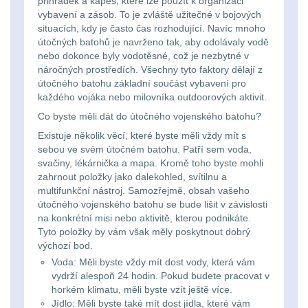
Na toaletní potřeby
3
značkovače
přihrádek a kapes, které lze použít k organizaci
vybavení a zásob. To je zvláště užitečné v bojových
situacích, kdy je často čas rozhodující. Navíc mnoho
Na lékárničku
48
Držiaky
útočných batohů je navrženo tak, aby odolávaly vodě
nebo dokonce byly vodotěsné, což je nezbytné v
a
Na elektroniku
64
náročných prostředích. Všechny tyto faktory dělají z
útočného batohu základní součást vybavení pro
príslušenstvo
každého vojáka nebo milovníka outdoorových aktivit.
Puzdrá na mapy
24
Co byste měli dát do útočného vojenského batohu?
Na stehno
30
Existuje několik věcí, které byste měli vždy mít s
Nabíjačky
sebou ve svém útočném batohu. Patří sem voda,
akumulátorů
svačiny, lékárnička a mapa. Kromě toho byste mohli
Na suchý zip
95
zahrnout položky jako dalekohled, svítilnu a
multifunkční nástroj. Samozřejmě, obsah vašeho
Náhradné
Na svítilny
2
útočného vojenského batohu se bude lišit v závislosti
na konkrétní misi nebo aktivitě, kterou podnikáte.
diely
Tyto položky by vám však měly poskytnout dobrý
Cestovné púzdra
26
výchozí bod.
Voda: Měli byste vždy mít dost vody, která vám
Na zbraň
33
vydrží alespoň 24 hodin. Pokud budete pracovat v
horkém klimatu, měli byste vzít ještě více.
Na granáty
12
Jídlo: Měli byste také mít dost jídla, které vám