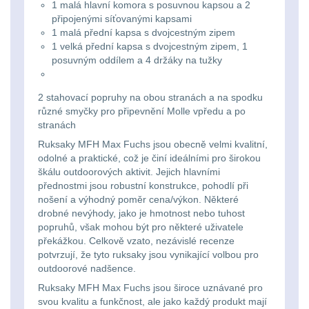
Svítilny
1 malá hlavní komora s posuvnou kapsou a 2
Peněženky
připojenými síťovanými kapsami
pro
Svietidlá s magnetom
2
1 malá přední kapsa s dvojcestným zipem
1 velká přední kapsa s dvojcestným zipem, 1
21700
Doplňky
posuvným oddílem a 4 držáky na tužky
Svietidlá CRI≥90
1
baterie
k
Laserové značkovače
9
batohům
2 stahovací popruhy na obou stranách a na spodku
Svítilny
různé smyčky pro připevnění Molle vpředu a po
stranách
Držiaky a
pro
Ruksaky MFH Max Fuchs jsou obecně velmi kvalitní,
príslušenstvo
34
26650
odolné a praktické, což je činí ideálními pro širokou
škálu outdoorových aktivit. Jejich hlavními
7
baterie
přednostmi jsou robustní konstrukce, pohodlí při
nošení a výhodný poměr cena/výkon. Některé
18650
drobné nevýhody, jako je hmotnost nebo tuhost
1
Svítilny
popruhů, však mohou být pro některé uživatele
překážkou. Celkově vzato, nezávislé recenze
pro
14500 / AA / AAA
4
potvrzují, že tyto ruksaky jsou vynikající volbou pro
CR123A
outdoorové nadšence.
16340 a CR123
1
Ruksaky MFH Max Fuchs jsou široce uznávané pro
nebo
svou kvalitu a funkčnost, ale jako každý produkt mají