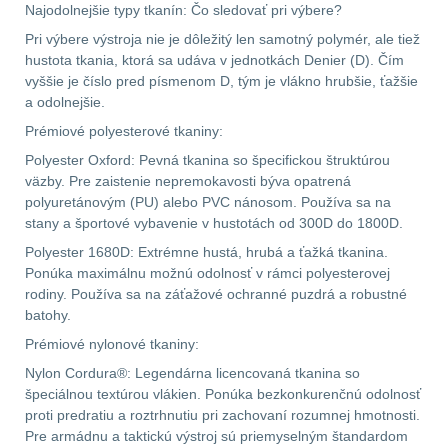
Najodolnejšie typy tkanín: Čo sledovať pri výbere?
Pánske oblečenie na
Pri výbere výstroja nie je dôležitý len samotný polymér, ale tiež
turistiku
34
hustota tkania, ktorá sa udáva v jednotkách Denier (D). Čím
vyššie je číslo pred písmenom D, tým je vlákno hrubšie, ťažšie
Dámske oblečenie na
a odolnejšie.
turistiku
50
Prémiové polyesterové tkaniny:
Polyester Oxford: Pevná tkanina so špecifickou štruktúrou
Termoprádlo
16
väzby. Pre zaistenie nepremokavosti býva opatrená
polyuretánovým (PU) alebo PVC nánosom. Používa sa na
stany a športové vybavenie v hustotách od 300D do 1800D.
Polyester 1680D: Extrémne hustá, hrubá a ťažká tkanina.
Ponúka maximálnu možnú odolnosť v rámci polyesterovej
rodiny. Používa sa na záťažové ochranné puzdrá a robustné
batohy.
Prémiové nylonové tkaniny:
Nylon Cordura®: Legendárna licencovaná tkanina so
špeciálnou textúrou vlákien. Ponúka bezkonkurenčnú odolnosť
proti predratiu a roztrhnutiu pri zachovaní rozumnej hmotnosti.
Pre armádnu a taktickú výstroj sú priemyselným štandardom