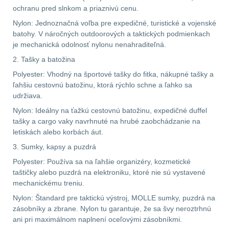
ochranu pred slnkom a priaznivú cenu.
LIKVIDÁCIA SKLADU
Nylon: Jednoznačná voľba pre expedičné, turistické a vojenské
batohy. V náročných outdoorových a taktických podmienkach
(78)
je mechanická odolnosť nylonu nenahraditeľná.
2. Tašky a batožina
Horolezectvo
6
Polyester: Vhodný na športové tašky do fitka, nákupné tašky a
ľahšiu cestovnú batožinu, ktorá rýchlo schne a ľahko sa
Karabíny
1
udržiava.
Nylon: Ideálny na ťažkú cestovnú batožinu, expedičné duffel
Laná
2
tašky a cargo vaky navrhnuté na hrubé zaobchádzanie na
letiskách alebo korbách áut.
Magnézium
3
3. Sumky, kapsy a puzdrá
Outdoorová obuv
Polyester: Používa sa na ľahšie organizéry, kozmetické
1
taštičky alebo puzdrá na elektroniku, ktoré nie sú vystavené
mechanickému treniu.
Príslušenstvo
1
Nylon: Štandard pre taktickú výstroj, MOLLE sumky, puzdrá na
zásobníky a zbrane. Nylon tu garantuje, že sa švy neroztrhnú
Oblečenie na turistiku
67
ani pri maximálnom naplnení oceľovými zásobníkmi.