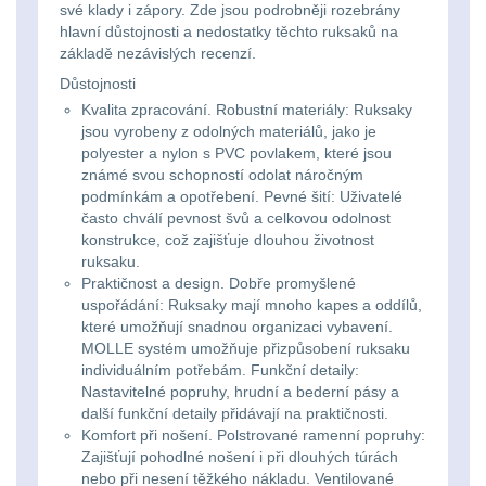
Li-
Nabíjačky
9
své klady i zápory. Zde jsou podrobněji rozebrány
hlavní důstojnosti a nedostatky těchto ruksaků na
ion
základě nezávislých recenzí.
Náhradné diely
7
16340
Důstojnosti
Kvalita zpracování. Robustní materiály: Ruksaky
baterie
BATOHY A TAŠKY
jsou vyrobeny z odolných materiálů, jako je
(1568)
polyester a nylon s PVC povlakem, které jsou
Čelové
známé svou schopností odolat náročným
podmínkám a opotřebení. Pevné šití: Uživatelé
Turistické a expediční
38
svetlá
často chválí pevnost švů a celkovou odolnost
konstrukce, což zajišťuje dlouhou životnost
-
Městské batohy
41
ruksaku.
Praktičnost a design. Dobře promyšlené
čelovky
uspořádání: Ruksaky mají mnoho kapes a oddílů,
Batohy
216
které umožňují snadnou organizaci vybavení.
Taktické
MOLLE systém umožňuje přizpůsobení ruksaku
Méně než 10 L
13
individuálním potřebám. Funkční detaily:
svietidlá
Nastavitelné popruhy, hrudní a bederní pásy a
další funkční detaily přidávají na praktičnosti.
10 - 20 L
26
Komfort při nošení. Polstrované ramenní popruhy:
Lucerny
Zajišťují pohodlné nošení i při dlouhých túrách
20 - 30 L
103
a
nebo při nesení těžkého nákladu. Ventilované