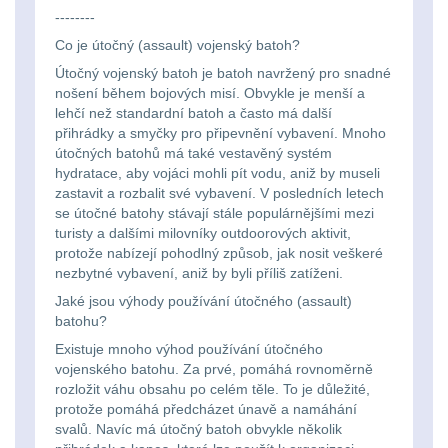
--------
Lovecké
Přepravne tašky na
Co je útočný (assault) vojenský batoh?
zbraně
39
svítilny
Útočný vojenský batoh je batoh navržený pro snadné
nošení během bojových misí. Obvykle je menší a
Hydratační vaky
10
Nabíjacie
lehčí než standardní batoh a často má další
přihrádky a smyčky pro připevnění vybavení. Mnoho
baterky
Pouzdra a Kapsy
614
útočných batohů má také vestavěný systém
hydratace, aby vojáci mohli pít vodu, aniž by museli
zastavit a rozbalit své vybavení. V posledních letech
Organizéry
109
Svietidlá
se útočné batohy stávají stále populárnějšími mezi
turisty a dalšími milovníky outdoorových aktivit,
s
Na opasek
136
protože nabízejí pohodlný způsob, jak nosit veškeré
magnetom
nezbytné vybavení, aniž by byli příliš zatíženi.
Na láhev
43
Jaké jsou výhody používání útočného (assault)
batohu?
Svietidlá
Na zasobniky
157
Existuje mnoho výhod používání útočného
CRI≥90
vojenského batohu. Za prvé, pomáhá rovnoměrně
rozložit váhu obsahu po celém těle. To je důležité,
Odhazováky
39
protože pomáhá předcházet únavě a namáhání
Laserové
svalů. Navíc má útočný batoh obvykle několik