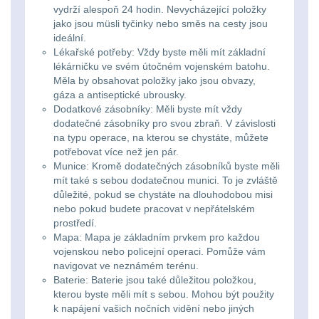
vydrží alespoň 24 hodin. Nevycházející položky
jako jsou müsli tyčinky nebo směs na cesty jsou
Peněženky
14
ideální.
Lékařské potřeby: Vždy byste měli mít základní
Doplňky k batohům
535
lékárničku ve svém útočném vojenském batohu.
Měla by obsahovat položky jako jsou obvazy,
gáza a antiseptické ubrousky.
Ramenní popruhy a
Dodatkové zásobníky: Měli byste mít vždy
vycpávky
10
dodatečné zásobníky pro svou zbraň. V závislosti
na typu operace, na kterou se chystáte, můžete
Karabiny a přezky
75
potřebovat více než jen pár.
Munice: Kromě dodatečných zásobníků byste měli
mít také s sebou dodatečnou munici. To je zvláště
Kroužky, šňůrky,
důležité, pokud se chystáte na dlouhodobou misi
koncovky
25
nebo pokud budete pracovat v nepřátelském
prostředí.
Nášivky
105
Mapa: Mapa je základním prvkem pro každou
vojenskou nebo policejní operaci. Pomůže vám
navigovat ve neznámém terénu.
Samonavíjecí
Baterie: Baterie jsou také důležitou položkou,
držáky
1
kterou byste měli mít s sebou. Mohou být použity
k napájení vašich nočních vidění nebo jiných