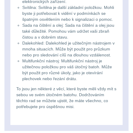
elektronických zařízení.
Zámky
1
Svítilna: Svítilna je další základní položkou. Mohli
byste ji potřebovat k vidění v podmínkách se
Nepromokavý potahy
špatným osvětlením nebo k signalizaci o pomoc.
a vaky
18
Sada na čištění a olej: Sada na čištění a olej jsou
také důležité. Pomohou vám udržet vaši zbraň
čistou a v dobrém stavu.
Adaptéry
33
Dalekohled: Dalekohled je užitečným nástrojem v
mnoha situacích. Může být použit pro průzkum
Nože
164
nebo pro sledování cílů na dlouhou vzdálenost.
Multifunkční nástroj: Multifunkční nástroj je
užitečnou položkou pro váš útočný batoh. Může
Taktická pera
5
být použit pro různé úkoly, jako je otevírání
plechovek nebo řezání drátu.
Láhve
16
To jsou jen některé z věcí, které byste měli vždy mít s
sebou ve svém útočném batohu. Dodržováním
Lékárničky
17
těchto rad se můžete ujistit, že máte všechno, co
potřebujete pro úspěšnou misi.
Na přežití
25
Ostatní
45