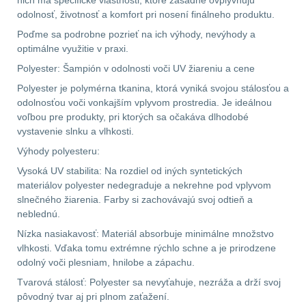
nich má špecifické vlastnosti, ktoré zásadne ovplyvňujú
odolnosť, životnosť a komfort pri nosení finálneho produktu.
AR10
4
Poďme sa podrobne pozrieť na ich výhody, nevýhody a
optimálne využitie v praxi.
Popruhy a poutka
40
Polyester: Šampión v odolnosti voči UV žiareniu a cene
Polyester je polymérna tkanina, ktorá vyniká svojou stálosťou a
OPTIKY
(146)
odolnosťou voči vonkajším vplyvom prostredia. Je ideálnou
voľbou pre produkty, pri ktorých sa očakáva dlhodobé
vystavenie slnku a vlhkosti.
Kolimátory
53
Výhody polyesteru:
Zvětšovací moduly
5
Vysoká UV stabilita: Na rozdiel od iných syntetických
materiálov polyester nedegraduje a nekrehne pod vplyvom
slnečného žiarenia. Farby si zachovávajú svoj odtieň a
CQB
21
neblednú.
Nízka nasiakavosť: Materiál absorbuje minimálne množstvo
Na vzduchovku
15
vlhkosti. Vďaka tomu extrémne rýchlo schne a je prirodzene
odolný voči plesniam, hnilobe a zápachu.
Na kuše
2
Tvarová stálosť: Polyester sa nevyťahuje, nezráža a drží svoj
pôvodný tvar aj pri plnom zaťažení.
Přesné střílení
22