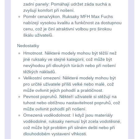
zadní panely: Pomáhají udržet záda suchá a
kempingové
zvyšují komfort při nošení.
Nad 30 L
74
Poměr cena/výkon. Ruksaky MFH Max Fuchs
lampy
nabízejí vysokou kvalitu a funkčnost za dostupnou
Batohy přes rameno
cenu, což je činí atraktivní volbou pro širokou
15
škálu uživatelů.
Potápačské
Nedostatky
svetlá
Cestovní batohy a
Hmotnost. Některé modely mohou být těžší než
tašky
6
jiné ruksaky ve stejné kategorii, což může být
Kapesní
nevýhodou při dlouhých túrách nebo při nošení
těžkých nákladů.
Dětské batohy
3
svítilny
Velikostní omezení: Některé modely mohou být
pro určité uživatele příliš velké nebo malé, což
Brašne a tašky
45
může ovlivnit jejich pohodlí a praktičnost.
Policejní
Pevnost popruhů. Někteří uživatelé si stěžují na
svítilny
Ledvinky
60
tuhost nebo obtížnou nastavitelnost popruhů, což
může ovlivnit pohodlí při nošení.
Omezená voděodolnost: I když jsou materiály
Duffle bagy
25
Vyhledávací
voděodolné, ruksaky nemusí být zcela vodotěsné,
což může být problém při silném dešti nebo při
svítilny
Univerzalní tašky
60
dlouhodobém vystavení vlhkosti.