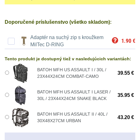
střílení
Chrániče
Nad 2000 lm
9
a
lm
zbraniam
Kontakty
tašky
Velký
Ponča
Svítilny pro
Doporučené príslušenstvo (všetko skladom):
510
Popruhy
AA/AAA/14500 Li-Ion
oční
a
Stav
Dětské
baterie
3
Objednávky
-
a
Adaptér na suchý zip s kroužkem
reliéf
pláštěnky
1.90
€
batohy
MilTec D-RING
990
poutka
Svítilny pro 18650
Na
Čepice,
baterie
8
lm
Tento produkt je dostupný tiež v nasledujúcich variantách:
Brašne
dlouhé
kukly,
a
BATOH MFH US ASSAULT I / 30L /
Svítilny pro 21700
39.55 €
1000
vzdálenosti
šátky
23X44X24CM COMBAT-CAMO
baterie
3
tašky
-
BATOH MFH US ASSAULT I LASER /
Multi-
Chrániče
Svítilny pro 26650
2000
35.95 €
Ledvinky
30L / 23X44X24CM SNAKE BLACK
baterie
1
range
sluchu
lm
BATOH MFH US ASSAULT II / 40L /
Duffle
Svítilny pro CR123A
43.20 €
30X48X27CM URBAN
Krátka
Nášivky
Nad
nebo Li-ion 16340
bagy
baterie
a
5
2000