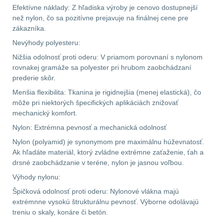
Efektívne náklady: Z hľadiska výroby je cenovo dostupnejší
než nylon, čo sa pozitívne prejavuje na finálnej cene pre
Velký oční reliéf
1
zákazníka.
Nevýhody polyesteru:
Na dlouhé vzdálenosti
13
Nižšia odolnosť proti oderu: V priamom porovnaní s nylonom
rovnakej gramáže sa polyester pri hrubom zaobchádzaní
Multi-range
33
prederie skôr.
Menšia flexibilita: Tkanina je rigidnejšia (menej elastická), čo
Krátka a střední
môže pri niektorých špecifických aplikáciách znižovať
vzdálenost
16
mechanický komfort.
Nylon: Extrémna pevnosť a mechanická odolnosť
Monokuláry
5
Nylon (polyamid) je synonymom pre maximálnu húževnatosť.
Ak hľadáte materiál, ktorý zvládne extrémne zaťaženie, ťah a
Príslušenstvo pre
drsné zaobchádzanie v teréne, nylon je jasnou voľbou.
optiku
9
Výhody nylonu:
Špičková odolnosť proti oderu: Nylonové vlákna majú
OBLEČENIE
(316)
extrémnne vysokú štrukturálnu pevnosť. Výborne odolávajú
treniu o skaly, konáre či betón.
Nosičy a vesty
65